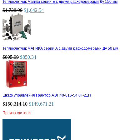
Теплосчетчик Магика серии Е с двумя расходомерами Ду 150 мм
$
1,728.99
$
1,642.54
Теплосчетчик МАГИКА серии А с двумя расходомерами Ду 50 мм
$
895.09
$
850.34
Шкаф управления Грантор АЭП40-016-54КП-21П
$
150,314.10
$
149,671.21
Производители