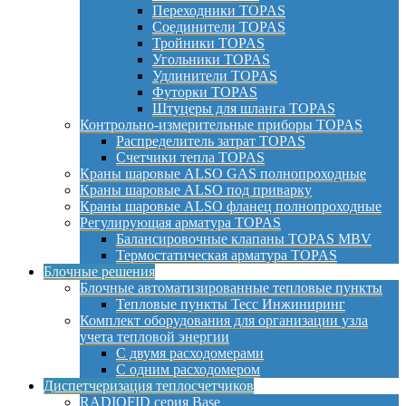
Переходники TOPAS
Соединители TOPAS
Тройники TOPAS
Угольники TOPAS
Удлинители TOPAS
Футорки TOPAS
Штуцеры для шланга TOPAS
Контрольно-измерительные приборы TOPAS
Распределитель затрат TOPAS
Счетчики тепла TOPAS
Краны шаровые ALSO GAS полнопроходные
Краны шаровые ALSO под приварку
Краны шаровые ALSO фланец полнопроходные
Регулирующая арматура TOPAS
Балансировочные клапаны TOPAS MBV
Термостатическая арматура TOPAS
Блочные решения
Блочные автоматизированные тепловые пункты
Тепловые пункты Тесс Инжиниринг
Комплект оборудования для организации узла
учета тепловой энергии
С двумя расходомерами
С одним расходомером
Диспетчеризация теплосчетчиков
RADIOFID серия Base