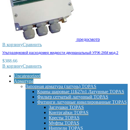
предосмотр
В корзину
Сравнить
Ультразвуковой расходомер жидкости двухканальный УРЖ-2КМ мод.2
$
388.66
В корзину
Сравнить
Uncategorized
Арматура
Запорная арматура (латунь) TOPAS
Краны шаровые 11Б27п1 Латунные TOPAS
Фильтр сетчатый латунный TOPAS
Фитинги латунные никелированные TOPAS
Заглушки TOPAS
Контргайки TOPAS
Кресты TOPAS
Муфты TOPAS
Ниппели TOPAS