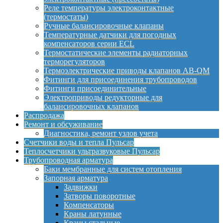
Реле температуры электроконтактные
(термостаты)
Ручные балансировочные клапаны
Температурные датчики для погодных
компенсаторов серии ECL
Термостатические элементы радиаторных
терморегуляторов
Термоэлектрические приводы клапанов AB-QM
Фитинги для присоединения трубопроводов
Фитинги присоединительные
Электроприводы редукторные для
балансировочных клапанов
Распродажа
Ремонт и обсуживание
Диагностика, ремонт узлов учета
Счетчики воды и тепла Пульсар
Теплосчетчики ультразвуковые Пульсар
Трубопроводная арматура
Баки мембранные для систем отопления
Запорная арматура
Задвижки
Затворы поворотные
Компенсаторы
Краны латунные
Краны стальные