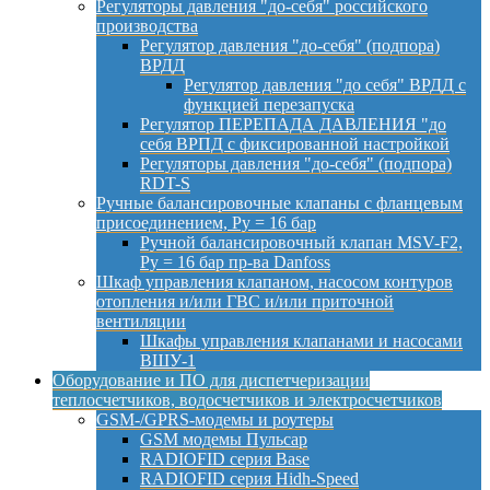
Регуляторы давления "до-себя" российского
производства
Регулятор давления "до-себя" (подпора)
ВРДД
Регулятор давления "до себя" ВРДД с
функцией перезапуска
Регулятор ПЕРЕПАДА ДАВЛЕНИЯ "до
себя ВРПД с фиксированной настройкой
Регуляторы давления "до-себя" (подпора)
RDT-S
Ручные балансировочные клапаны с фланцевым
присоединением, Py = 16 бар
Ручной балансировочный клапан MSV-F2,
Py = 16 бар пр-ва Danfoss
Шкаф управления клапаном, насосом контуров
отопления и/или ГВС и/или приточной
вентиляции
Шкафы управления клапанами и насосами
ВШУ-1
Оборудование и ПО для диспетчеризации
теплосчетчиков, водосчетчиков и электросчетчиков
GSM-/GPRS-модемы и роутеры
GSM модемы Пульсар
RADIOFID серия Base
RADIOFID серия Hidh-Speed