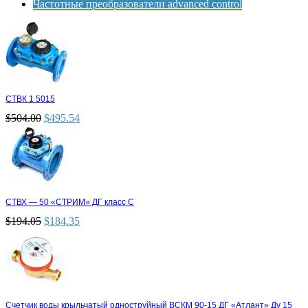
Частотные преобразователи advanced control
СТВК 1 5015
$
504.00
$
495.54
СТВХ — 50 «СТРИМ» ДГ класс С
$
194.05
$
184.35
Счетчик воды крыльчатый одноструйный ВСКМ 90-15 ДГ «Атлант» Ду 15