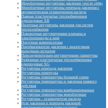
Моноблочные регуляторы давления «после себя»
Моноблочные регуляторы перепада давления с
автоматическим ограничением расхода
Паяные пластинчатые теплообменники
одноходовые XB
Пилотные регуляторы давления для систем
теплоснабжения
Поворотные регулирующие клапаны и
электроприводы к ним
Погодные компенсаторы
Преобразователи давления с аналоговым
выходным сигналом
Присоединительно-регулирующие гарнитуры
Разборные пластинчатые теплообменники
одноходовые XG
Регуляторы перепада давления
Регуляторы перепуска
Регуляторы температуры большой серии
Регуляторы температуры и давления прямого
действия
Регуляторы температуры комбинированные
Регуляторы температуры моноблочные
Регуляторы – ограничители расхода
Реле давления и перепада давлений,
электроконтактные (прессостаты)