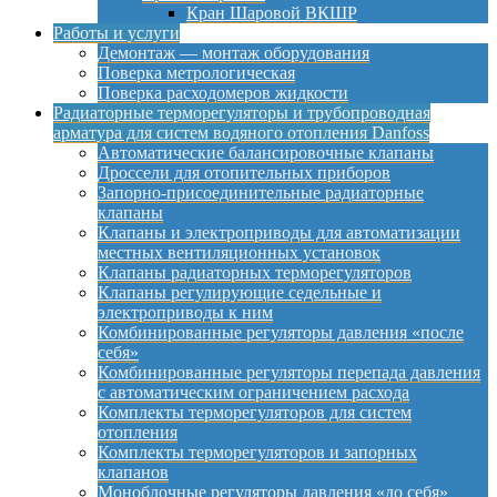
Кран Шаровой ВКШР
Работы и услуги
Демонтаж — монтаж оборудования
Поверка метрологическая
Поверка расходомеров жидкости
Радиаторные терморегуляторы и трубопроводная
арматура для систем водяного отопления Danfoss
Автоматические балансировочные клапаны
Дроссели для отопительных приборов
Запорно-присоединительные радиаторные
клапаны
Клапаны и электроприводы для автоматизации
местных вентиляционных установок
Клапаны радиаторных терморегуляторов
Клапаны регулирующие седельные и
электроприводы к ним
Комбинированные регуляторы давления «после
себя»
Комбинированные регуляторы перепада давления
с автоматическим ограничением расхода
Комплекты терморегуляторов для систем
отопления
Комплекты терморегуляторов и запорных
клапанов
Моноблочные регуляторы давления «до себя»