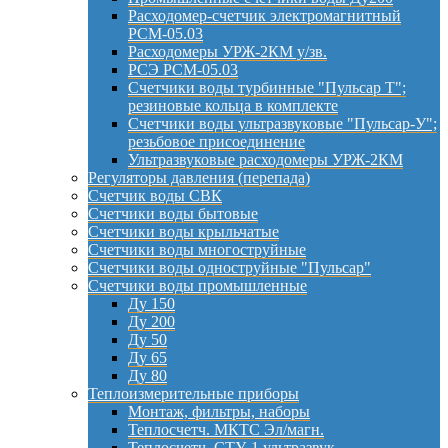
Расходомер-счетчик электромагнитный
РСМ-05.03
Расходомеры УРЖ-2КМ у/зв.
РСЭ РСМ-05.03
Счетчики воды турбинные "Пульсар Т";
резиновые кольца в комплекте
Счетчики воды ультразвуковые "Пульсар-У";
резьбовое присоединение
Ультразвуковые расходомеры УРЖ-2КМ
Регуляторы давления (перепада)
Счетчик воды СВК
Счетчики воды бытовые
Счетчики воды крыльчатые
Счетчики воды многоструйные
Счетчики воды одноструйные "Пульсар"
Счетчики воды промышленные
Ду 150
Ду 200
Ду 50
Ду 65
Ду 80
Теплоизмерительные приборы
Монтаж, фильтры, наборы
Теплосчетч. МКТС Эл/магн.
Теплосчетч. СТУ-1 ультразвук.