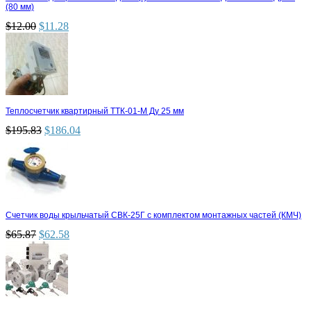
(80 мм)
$
12.00
$
11.28
Теплосчетчик квартирный ТТК-01-М Ду 25 мм
$
195.83
$
186.04
Счетчик воды крыльчатый СВК-25Г с комплектом монтажных частей (КМЧ)
$
65.87
$
62.58