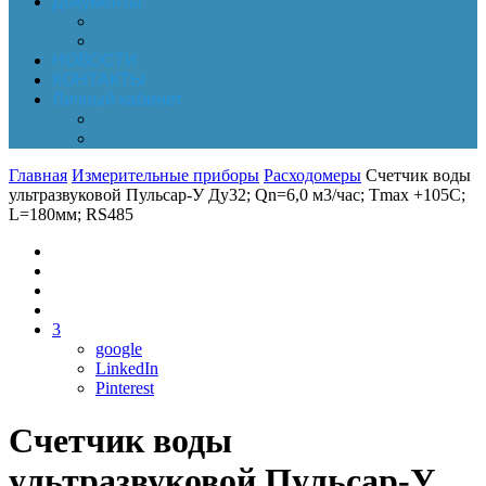
Документы
Online-оплата
Обработка персональных данных
НОВОСТИ
КОНТАКТЫ
Личный кабинет
Корзина
Заказы
Главная
Измерительные приборы
Расходомеры
Счетчик воды
ультразвуковой Пульсар-У Ду32; Qn=6,0 м3/час; Tmax +105C;
L=180мм; RS485
3
google
LinkedIn
Pinterest
Счетчик воды
ультразвуковой Пульсар-У