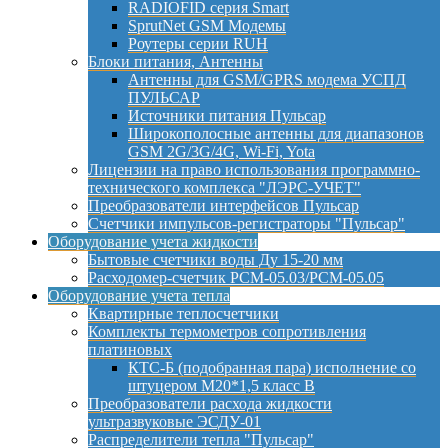
RADIOFID серия Smart
SprutNet GSM Модемы
Роутеры серии RUH
Блоки питания, Антенны
Антенны для GSM/GPRS модема УСПД
ПУЛЬСАР
Источники питания Пульсар
Широкополосные антенны для диапазонов
GSM 2G/3G/4G, Wi-Fi, Yota
Лицензии на право использования программно-
технического комплекса "ЛЭРС-УЧЕТ"
Преобразователи интерфейсов Пульсар
Счетчики импульсов-регистраторы "Пульсар"
Оборудование учета жидкости
Бытовые счетчики воды Ду 15-20 мм
Расходомер-счетчик РСМ-05.03/РСМ-05.05
Оборудование учета тепла
Квартирные теплосчетчики
Комплекты термометров сопротивления
платиновых
КТС-Б (подобранная пара) исполнение со
штуцером М20*1,5 класс B
Преобразователи расхода жидкости
ультразвуковые ЭСДУ-01
Распределители тепла "Пульсар"