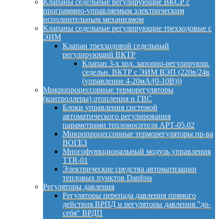
Клапаны седельные регулирующие ВКСР с
программно-управляемым электрическим
исполнительным механизмом
Клапаны седельные регулирующие трехходовые с
ЭИМ
Клапан трехходовой седельный
регулирующий ВКТР
Клапан 3-х ход. запорно-регулирующ.
седельн. ВКТР с ЭИМ ВЭП (220в/24в
(управление 4-20мА/(0-10В)))
Микропроцессорные терморегуляторы
(контроллеры) отопления и ГВС
Блоки управления системой
автоматического регулирования
параметрами теплоносителя АРТ-05.02
Микропроцессорные терморегуляторы пр-ва
ВОГЕЗ
Многофункциональный модуль управления
TTR-01
Электрические средства автоматизации
тепловых пунктов Danfoss
Регуляторы давления
Регуляторы перепада давления прямого
действия ВРПД и регуляторы давления "до-
себя" ВРДП