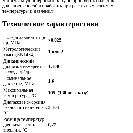
минимальную инерционность, не приводят к падению
давления, способны работать при различных режимах
температуры и давления.
Технические характеристики
Потеря давления при
<0,025
qp, МПа
Метрологический
1 или 2
класс (EN1434)
Динамический
диапазон измерения
1:100
расхода qi/ qp
Номинальное
1,6
давление, МПа
Максимальная
105, (130 по заказу)
температура, °C
Диапазон измерения
разности температур,
3-104
°C
Разница температур
для начала счета
0,25
энергии, °C