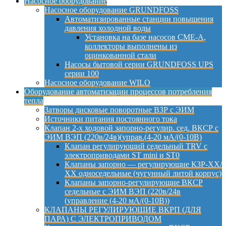
Насосное оборудование
Насосное оборудование GRUNDFOSS
Автоматизированные станции повышения
давления холодной воды
Установка на базе насосов CME-A,
коллекторы выполнены из
оцинкованной стали
Насосы бытовой серии GRUNDFOSS UPS
серии 100
Насосное оборудование WILO
Оборудование автоматизации процессов потребления
тепла
Затворы дисковые поворотные ВЗР с ЭИМ
Источники питания постоянного тока
Клапан 2-х ходовой запорно-регулир. сед. ВКСР с
ЭИМ ВЭП (220в/24в)(управ.(4-20 мА/(0-10В)
Клапан регулирующий седельный TRV с
электроприводами ST mini и ST0
Клапаны запорно — регулирующие КЗР-ХХ/
ХХ односедельные (чугунный литой корпус)
Клапаны запорно-регулирующие ВКСР
седельные с ЭИМ ВЭП (220в/24в
(управление (4-20 мА/(0-10В))
КЛАПАНЫ РЕГУЛИРУЮЩИЕ ВКРП (ДЛЯ
ПАРА) С ЭЛЕКТРОПРИВОДОМ