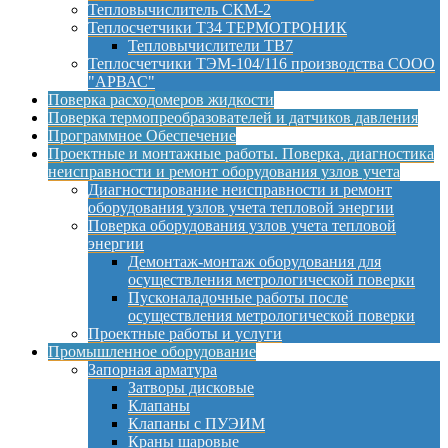
Тепловычислитель СКМ-2
Теплосчетчики Т34 ТЕРМОТРОНИК
Тепловычислители ТВ7
Теплосчетчики ТЭМ-104/116 производства СООО
"АРВАС"
Поверка расходомеров жидкости
Поверка термопреобразователей и датчиков давления
Программное Обеспечение
Проектные и монтажные работы. Поверка, диагностика
неисправности и ремонт оборудования узлов учета
Диагностирование неисправности и ремонт
оборудования узлов учета тепловой энергии
Поверка оборудования узлов учета тепловой
энергии
Демонтаж-монтаж оборудования для
осуществления метрологической поверки
Пусконаладочные работы после
осуществления метрологической поверки
Проектные работы и услуги
Промышленное оборудование
Запорная арматура
Затворы дисковые
Клапаны
Клапаны с ПУЭИМ
Краны шаровые