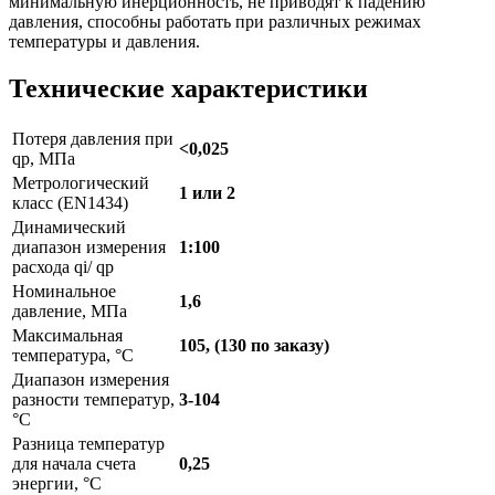
минимальную инерционность, не приводят к падению
давления, способны работать при различных режимах
температуры и давления.
Технические характеристики
Потеря давления при
<0,025
qp, МПа
Метрологический
1 или 2
класс (EN1434)
Динамический
диапазон измерения
1:100
расхода qi/ qp
Номинальное
1,6
давление, МПа
Максимальная
105, (130 по заказу)
температура, °C
Диапазон измерения
разности температур,
3-104
°C
Разница температур
для начала счета
0,25
энергии, °C