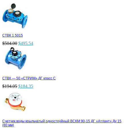
СТВК 1 5015
$
504.00
$
495.54
СТВХ — 50 «СТРИМ» ДГ класс С
$
194.05
$
184.35
Счетчик воды крыльчатый одноструйный ВСКМ 90-15 ДГ «Атлант» Ду 15
(80 мм)