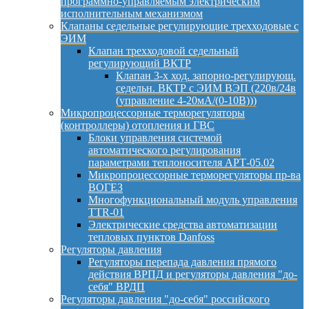
программно-управляемым электрическим
исполнительным механизмом
Клапаны седельные регулирующие трехходовые с
ЭИМ
Клапан трехходовой седельный
регулирующий ВКТР
Клапан 3-х ход. запорно-регулирующ.
седельн. ВКТР с ЭИМ ВЭП (220в/24в
(управление 4-20мА/(0-10В)))
Микропроцессорные терморегуляторы
(контроллеры) отопления и ГВС
Блоки управления системой
автоматического регулирования
параметрами теплоносителя АРТ-05.02
Микропроцессорные терморегуляторы пр-ва
ВОГЕЗ
Многофункциональный модуль управления
TTR-01
Электрические средства автоматизации
тепловых пунктов Danfoss
Регуляторы давления
Регуляторы перепада давления прямого
действия ВРПД и регуляторы давления "до-
себя" ВРДП
Регуляторы давления "до-себя" российского