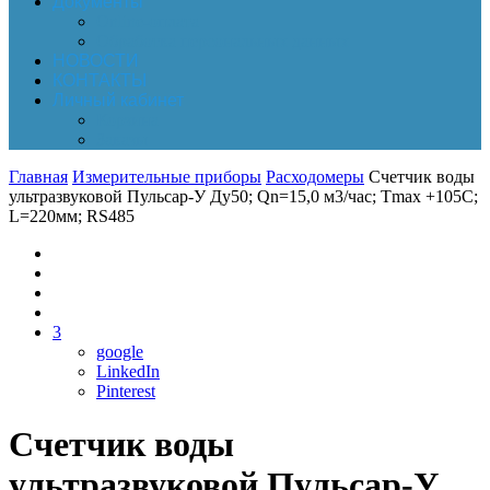
Документы
Online-оплата
Обработка персональных данных
НОВОСТИ
КОНТАКТЫ
Личный кабинет
Корзина
Заказы
Главная
Измерительные приборы
Расходомеры
Счетчик воды
ультразвуковой Пульсар-У Ду50; Qn=15,0 м3/час; Tmax +105C;
L=220мм; RS485
3
google
LinkedIn
Pinterest
Счетчик воды
ультразвуковой Пульсар-У