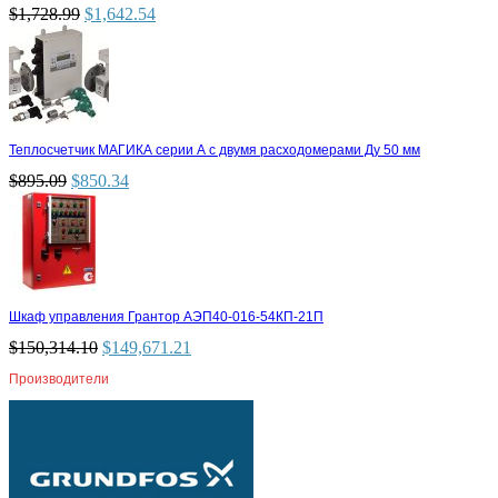
$
1,728.99
$
1,642.54
Теплосчетчик МАГИКА серии А с двумя расходомерами Ду 50 мм
$
895.09
$
850.34
Шкаф управления Грантор АЭП40-016-54КП-21П
$
150,314.10
$
149,671.21
Производители