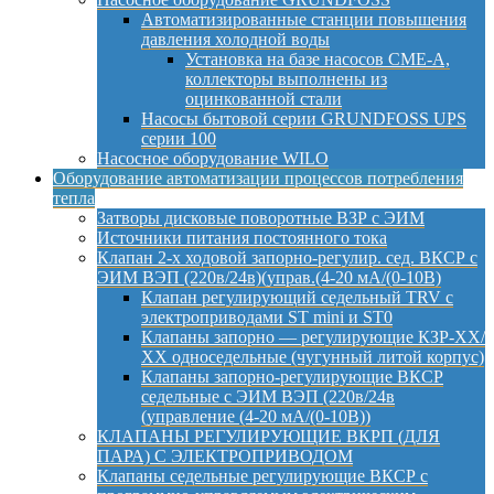
Автоматизированные станции повышения
давления холодной воды
Установка на базе насосов CME-A,
коллекторы выполнены из
оцинкованной стали
Насосы бытовой серии GRUNDFOSS UPS
серии 100
Насосное оборудование WILO
Оборудование автоматизации процессов потребления
тепла
Затворы дисковые поворотные ВЗР с ЭИМ
Источники питания постоянного тока
Клапан 2-х ходовой запорно-регулир. сед. ВКСР с
ЭИМ ВЭП (220в/24в)(управ.(4-20 мА/(0-10В)
Клапан регулирующий седельный TRV с
электроприводами ST mini и ST0
Клапаны запорно — регулирующие КЗР-ХХ/
ХХ односедельные (чугунный литой корпус)
Клапаны запорно-регулирующие ВКСР
седельные с ЭИМ ВЭП (220в/24в
(управление (4-20 мА/(0-10В))
КЛАПАНЫ РЕГУЛИРУЮЩИЕ ВКРП (ДЛЯ
ПАРА) С ЭЛЕКТРОПРИВОДОМ
Клапаны седельные регулирующие ВКСР с