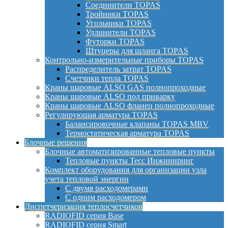
Соединители TOPAS
Тройники TOPAS
Угольники TOPAS
Удлинители TOPAS
Футорки TOPAS
Штуцеры для шланга TOPAS
Контрольно-измерительные приборы TOPAS
Распределитель затрат TOPAS
Счетчики тепла TOPAS
Краны шаровые ALSO GAS полнопроходные
Краны шаровые ALSO под приварку
Краны шаровые ALSO фланец полнопроходные
Регулирующая арматура TOPAS
Балансировочные клапаны TOPAS MBV
Термостатическая арматура TOPAS
Блочные решения
Блочные автоматизированные тепловые пункты
Тепловые пункты Тесс Инжиниринг
Комплект оборудования для организации узла
учета тепловой энергии
С двумя расходомерами
С одним расходомером
Диспетчеризация теплосчетчиков
RADIOFID серия Base
RADIOFID серия Smart