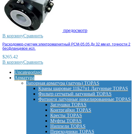
предосмотр
В корзину
Сравнить
Расходомер-счетчик электромагнитный РСМ-05.05 Ду 32 мм кл. точности 2
бесфланцевое исп.
$
265.42
В корзину
Сравнить
Uncategorized
Арматура
Запорная арматура (латунь) TOPAS
Краны шаровые 11Б27п1 Латунные TOPAS
Фильтр сетчатый латунный TOPAS
Фитинги латунные никелированные TOPAS
Заглушки TOPAS
Контргайки TOPAS
Кресты TOPAS
Муфты TOPAS
Ниппели TOPAS
Переходники TOPAS