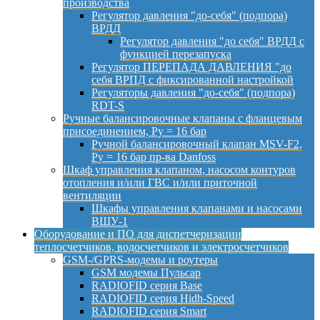
производства
Регулятор давления "до-себя" (подпора)
ВРДД
Регулятор давления "до себя" ВРДД с
функцией перезапуска
Регулятор ПЕРЕПАДА ДАВЛЕНИЯ "до
себя ВРПД с фиксированной настройкой
Регуляторы давления "до-себя" (подпора)
RDT-S
Ручные балансировочные клапаны с фланцевым
присоединением, Py = 16 бар
Ручной балансировочный клапан MSV-F2,
Py = 16 бар пр-ва Danfoss
Шкаф управления клапаном, насосом контуров
отопления и/или ГВС и/или приточной
вентиляции
Шкафы управления клапанами и насосами
ВШУ-1
Оборудование и ПО для диспетчеризации
теплосчетчиков, водосчетчиков и электросчетчиков
GSM-/GPRS-модемы и роутеры
GSM модемы Пульсар
RADIOFID серия Base
RADIOFID серия Hidh-Speed
RADIOFID серия Smart