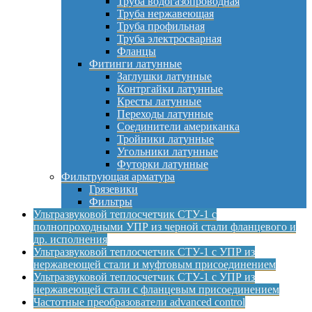
Труба водогазопроводная
Труба нержавеющая
Труба профильная
Труба электросварная
Фланцы
Фитинги латунные
Заглушки латунные
Контргайки латунные
Кресты латунные
Переходы латунные
Соединители американка
Тройники латунные
Угольники латунные
Футорки латунные
Фильтрующая арматура
Грязевики
Фильтры
Ультразвуковой теплосчетчик СТУ-1 с
полнопроходными УПР из черной стали фланцевого и
др. исполнения
Ультразвуковой теплосчетчик СТУ-1 с УПР из
нержавеющей стали и муфтовым присоединением
Ультразвуковой теплосчетчик СТУ-1 с УПР из
нержавеющей стали с фланцевым присоединением
Частотные преобразователи advanced control