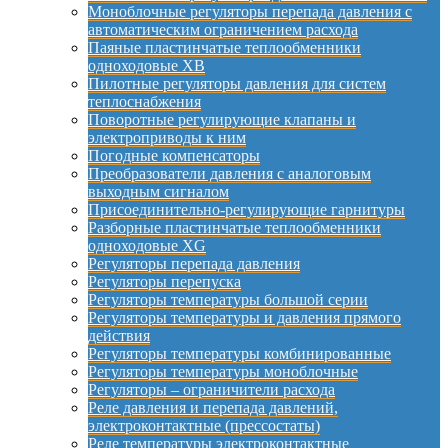
Моноблочные регуляторы перепада давления с
автоматическим ограничением расхода
Паяные пластинчатые теплообменники
одноходовые XB
Пилотные регуляторы давления для систем
теплоснабжения
Поворотные регулирующие клапаны и
электроприводы к ним
Погодные компенсаторы
Преобразователи давления с аналоговым
выходным сигналом
Присоединительно-регулирующие гарнитуры
Разборные пластинчатые теплообменники
одноходовые XG
Регуляторы перепада давления
Регуляторы перепуска
Регуляторы температуры большой серии
Регуляторы температуры и давления прямого
действия
Регуляторы температуры комбинированные
Регуляторы температуры моноблочные
Регуляторы – ограничители расхода
Реле давления и перепада давлений,
электроконтактные (прессостаты)
Реле температуры электроконтактные