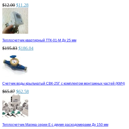
$
12.00
$
11.28
Теплосчетчик квартирный ТТК-01-М Ду 25 мм
$
195.83
$
186.04
Счетчик воды крыльчатый СВК-25Г с комплектом монтажных частей (КМЧ)
$
65.87
$
62.58
Теплосчетчик Магика серии Е с двумя расходомерами Ду 150 мм