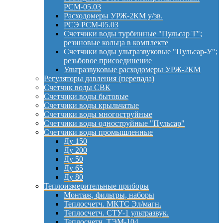
РСМ-05.03
Расходомеры УРЖ-2КМ у/зв.
РСЭ РСМ-05.03
Счетчики воды турбинные "Пульсар Т";
резиновые кольца в комплекте
Счетчики воды ультразвуковые "Пульсар-У";
резьбовое присоединение
Ультразвуковые расходомеры УРЖ-2КМ
Регуляторы давления (перепада)
Счетчик воды СВК
Счетчики воды бытовые
Счетчики воды крыльчатые
Счетчики воды многоструйные
Счетчики воды одноструйные "Пульсар"
Счетчики воды промышленные
Ду 150
Ду 200
Ду 50
Ду 65
Ду 80
Теплоизмерительные приборы
Монтаж, фильтры, наборы
Теплосчетч. МКТС Эл/магн.
Теплосчетч. СТУ-1 ультразвук.
Теплосчетч. ТЭМ-104