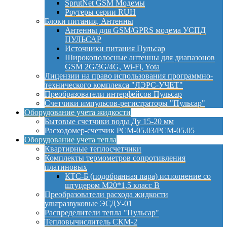
SprutNet GSM Модемы
Роутеры серии RUH
Блоки питания, Антенны
Антенны для GSM/GPRS модема УСПД
ПУЛЬСАР
Источники питания Пульсар
Широкополосные антенны для диапазонов
GSM 2G/3G/4G, Wi-Fi, Yota
Лицензии на право использования программно-
технического комплекса "ЛЭРС-УЧЕТ"
Преобразователи интерфейсов Пульсар
Счетчики импульсов-регистраторы "Пульсар"
Оборудование учета жидкости
Бытовые счетчики воды Ду 15-20 мм
Расходомер-счетчик РСМ-05.03/РСМ-05.05
Оборудование учета тепла
Квартирные теплосчетчики
Комплекты термометров сопротивления
платиновых
КТС-Б (подобранная пара) исполнение со
штуцером М20*1,5 класс B
Преобразователи расхода жидкости
ультразвуковые ЭСДУ-01
Распределители тепла "Пульсар"
Тепловычислитель СКМ-2