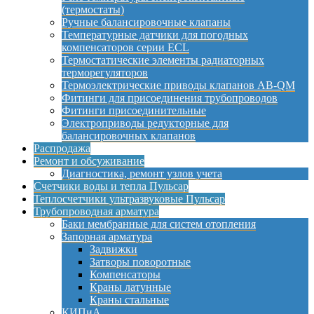
(термостаты)
Ручные балансировочные клапаны
Температурные датчики для погодных
компенсаторов серии ECL
Термостатические элементы радиаторных
терморегуляторов
Термоэлектрические приводы клапанов AB-QM
Фитинги для присоединения трубопроводов
Фитинги присоединительные
Электроприводы редукторные для
балансировочных клапанов
Распродажа
Ремонт и обсуживание
Диагностика, ремонт узлов учета
Счетчики воды и тепла Пульсар
Теплосчетчики ультразвуковые Пульсар
Трубопроводная арматура
Баки мембранные для систем отопления
Запорная арматура
Задвижки
Затворы поворотные
Компенсаторы
Краны латунные
Краны стальные
КИПиА