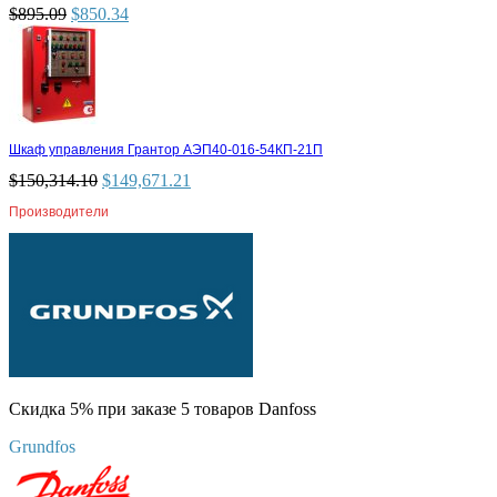
$
895.09
$
850.34
Шкаф управления Грантор АЭП40-016-54КП-21П
$
150,314.10
$
149,671.21
Производители
Скидка 5% при заказе 5 товаров Danfoss
Grundfos