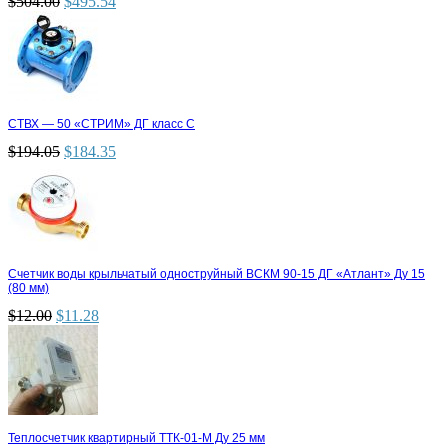
$
504.00
$
495.54
СТВХ — 50 «СТРИМ» ДГ класс С
$
194.05
$
184.35
Счетчик воды крыльчатый одноструйный ВСКМ 90-15 ДГ «Атлант» Ду 15
(80 мм)
$
12.00
$
11.28
Теплосчетчик квартирный ТТК-01-М Ду 25 мм