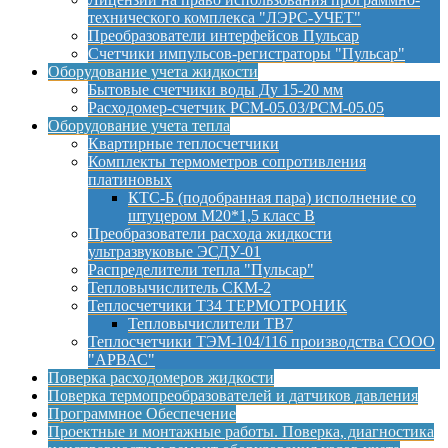
технического комплекса "ЛЭРС-УЧЕТ"
Преобразователи интерфейсов Пульсар
Счетчики импульсов-регистраторы "Пульсар"
Оборудование учета жидкости
Бытовые счетчики воды Ду 15-20 мм
Расходомер-счетчик РСМ-05.03/РСМ-05.05
Оборудование учета тепла
Квартирные теплосчетчики
Комплекты термометров сопротивления
платиновых
КТС-Б (подобранная пара) исполнение со
штуцером М20*1,5 класс B
Преобразователи расхода жидкости
ультразвуковые ЭСДУ-01
Распределители тепла "Пульсар"
Тепловычислитель СКМ-2
Теплосчетчики Т34 ТЕРМОТРОНИК
Тепловычислители ТВ7
Теплосчетчики ТЭМ-104/116 производства СООО
"АРВАС"
Поверка расходомеров жидкости
Поверка термопреобразователей и датчиков давления
Программное Обеспечение
Проектные и монтажные работы. Поверка, диагностика