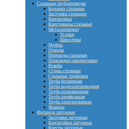
Стальные трубопроводы
Бочонки стальные
Заглушки стальные
Контргайки
Крестовины стальные
Металлопрокат
Уголки
Швеллеры
Муфты
Отводы
Переходы стальные
Прокладки паронитовые
Резьбы
Сгоны стальные
Стальные тройники
Труба бесшовная
Труба водогазопроводная
Труба нержавеющая
Труба профильная
Труба электросварная
Фланцы
Фитинги латунные
Заглушки латунные
Контргайки латунные
Кресты латунные