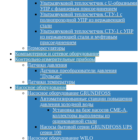
Ультразвуковой теплосчетчик с U-образными
УПР с фланцевым присоединением
Ультразвуковой теплосчетчик СТУ-1 с
полнопроходной УПР из нержавеющей
стали
Ультразвуковой теплосчетчик СТУ-1 с УПР
из нержавеющей стали и муфтовым
присоединением
Терморегуляторы
Компьютерное и сетевое оборудование
Контрольно-измерительные приборы
Датчики давления
Датчики преобразователи давления
"Пульсар"
Датчики температуры
Насосное оборудование
Насосное оборудование GRUNDFOSS
Автоматизированные станции повышения
давления холодной воды
Установка на базе насосов CME-A,
коллекторы выполнены из
оцинкованной стали
Насосы бытовой серии GRUNDFOSS UPS
серии 100
Насосное оборудование WILO