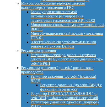
Микропроцессорные терморегуляторы
(контроллеры) отопления и ГВС
Блоки управления системой
автоматического регулирования
параметрами теплоносителя АРТ-05.02
Микропроцессорные терморегуляторы пр-ва
ВОГЕЗ
Многофункциональный модуль управления
TTR-01
Электрические средства автоматизации
тепловых пунктов Danfoss
Регуляторы давления
Регуляторы перепада давления прямого
действия ВРПД и регуляторы давления "до-
себя" ВРДП
Регуляторы давления "до-себя" российского
производства
Регулятор давления "до-себя" (подпора)
ВРДД
Регулятор давления "до себя" ВРДД с
функцией перезапуска
Регулятор ПЕРЕПАДА ДАВЛЕНИЯ "до
себя ВРПД с фиксированной настройкой
Регуляторы давления "до-себя" (подпора)
RDT-S