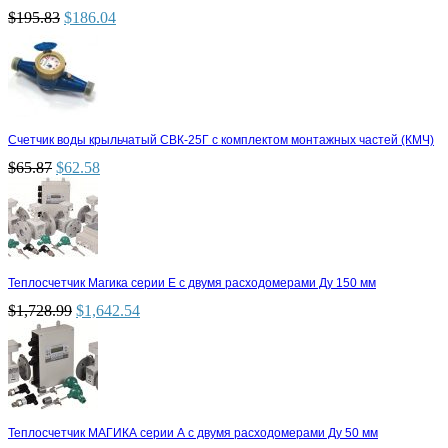
$
195.83
$
186.04
Счетчик воды крыльчатый СВК-25Г с комплектом монтажных частей (КМЧ)
$
65.87
$
62.58
Теплосчетчик Магика серии Е с двумя расходомерами Ду 150 мм
$
1,728.99
$
1,642.54
Теплосчетчик МАГИКА серии А с двумя расходомерами Ду 50 мм