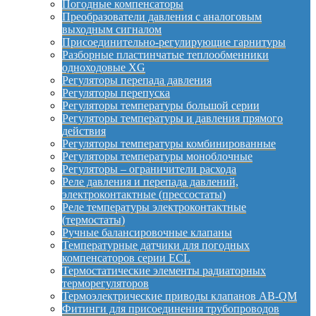
Погодные компенсаторы
Преобразователи давления с аналоговым
выходным сигналом
Присоединительно-регулирующие гарнитуры
Разборные пластинчатые теплообменники
одноходовые XG
Регуляторы перепада давления
Регуляторы перепуска
Регуляторы температуры большой серии
Регуляторы температуры и давления прямого
действия
Регуляторы температуры комбинированные
Регуляторы температуры моноблочные
Регуляторы – ограничители расхода
Реле давления и перепада давлений,
электроконтактные (прессостаты)
Реле температуры электроконтактные
(термостаты)
Ручные балансировочные клапаны
Температурные датчики для погодных
компенсаторов серии ECL
Термостатические элементы радиаторных
терморегуляторов
Термоэлектрические приводы клапанов AB-QM
Фитинги для присоединения трубопроводов