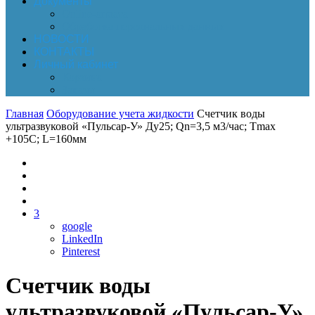
Документы
Online-оплата
Обработка персональных данных
НОВОСТИ
КОНТАКТЫ
Личный кабинет
Корзина
Заказы
Главная
Оборудование учета жидкости
Счетчик воды
ультразвуковой «Пульсар-У» Ду25; Qn=3,5 м3/час; Tmax
+105C; L=160мм
3
google
LinkedIn
Pinterest
Счетчик воды
ультразвуковой «Пульсар-У»