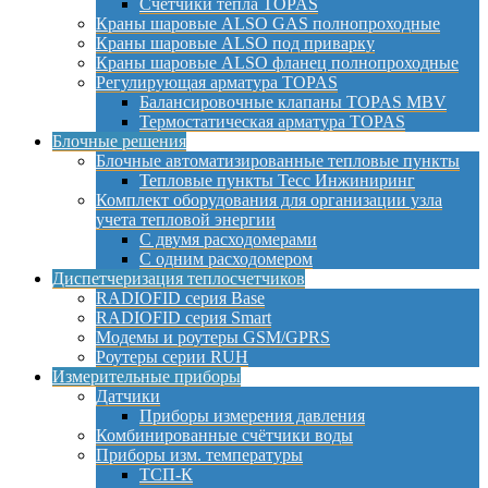
Счетчики тепла TOPAS
Краны шаровые ALSO GAS полнопроходные
Краны шаровые ALSO под приварку
Краны шаровые ALSO фланец полнопроходные
Регулирующая арматура TOPAS
Балансировочные клапаны TOPAS MBV
Термостатическая арматура TOPAS
Блочные решения
Блочные автоматизированные тепловые пункты
Тепловые пункты Тесс Инжиниринг
Комплект оборудования для организации узла
учета тепловой энергии
С двумя расходомерами
С одним расходомером
Диспетчеризация теплосчетчиков
RADIOFID серия Base
RADIOFID серия Smart
Модемы и роутеры GSM/GPRS
Роутеры серии RUH
Измерительные приборы
Датчики
Приборы измерения давления
Комбинированные счётчики воды
Приборы изм. температуры
ТСП-К