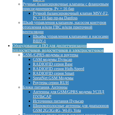
Ручные балансировочные клапаны с фланцевым
присоединением, Py = 16 бар
Ручной балансировочный клапан MSV-F2,
Py = 16 бар пр-ва Danfoss
Шкаф управления клапаном, насосом контуров
отопления и/или ГВС и/или приточной
вентиляции
Шкафы управления клапанами и насосами
ВШУ-1
Оборудование и ПО для диспетчеризации
теплосчетчиков, водосчетчиков и электросчетчиков
GSM-/GPRS-модемы и роутеры
GSM модемы Пульсар
RADIOFID серия Base
RADIOFID серия Hidh-Speed
RADIOFID серия Smart
SprutNet GSM Модемы
Роутеры серии RUH
Блоки питания, Антенны
Антенны для GSM/GPRS модема УСПД
ПУЛЬСАР
Источники питания Пульсар
Широкополосные антенны для диапазонов
GSM 2G/3G/4G, Wi-Fi, Yota
Лицензии на право использования программно-