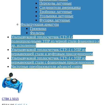
Переходы латунные
Соединители американка
Тройники латунные
Угольники латунные
Футорки латунные
Фильтрующая арматура
Грязевики
Фильтры
Ультразвуковой теплосчетчик СТУ-1 с
полнопроходными УПР из черной стали фланцевого и
др. исполнения
Ультразвуковой теплосчетчик СТУ-1 с УПР из
нержавеющей стали и муфтовым присоединением
Ультразвуковой теплосчетчик СТУ-1 с УПР из
нержавеющей стали с фланцевым присоединением
Частотные преобразователи advanced control
СТВК 1 5015