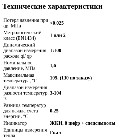
Технические характеристики
Потеря давления при
<0,025
qp, МПа
Метрологический
1 или 2
класс (EN1434)
Динамический
диапазон измерения
1:100
расхода qi/ qp
Номинальное
1,6
давление, МПа
Максимальная
105, (130 по заказу)
температура, °C
Диапазон измерения
разности температур,
3-104
°C
Разница температур
для начала счета
0,25
энергии, °C
Индикатор
ЖКИ, 8 цифр + спецсимволы
Единицы измерения
Гкал
тепла