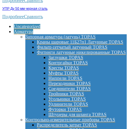
Подробнее
Сравнить
УПР Ду 50 мм черная сталь
Подробнее
Сравнить
Uncategorized
Арматура
Запорная арматура (латунь) TOPAS
Краны шаровые 11Б27п1 Латунные TOPAS
Фильтр сетчатый латунный TOPAS
Фитинги латунные никелированные TOPAS
Заглушки TOPAS
Контргайки TOPAS
Кресты TOPAS
Муфты TOPAS
Ниппели TOPAS
Переходники TOPAS
Соединители TOPAS
Тройники TOPAS
Угольники TOPAS
Удлинители TOPAS
Футорки TOPAS
Штуцеры для шланга TOPAS
Контрольно-измерительные приборы TOPAS
Распределитель затрат TOPAS