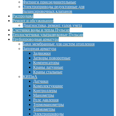
Фитинги присоединительные
Электроприводы редукторные для
балансировочных клапанов
Распродажа
Ремонт и обсуживание
Диагностика, ремонт узлов учета
Счетчики воды и тепла Пульсар
Теплосчетчики ультразвуковые Пульсар
Трубопроводная арматура
Баки мембранные для систем отопления
Запорная арматура
Задвижки
Затворы поворотные
Компенсаторы
Краны латунные
Краны стальные
КИПиА
Датчики
Комплектующие
Контроллеры
Манометры
Реле давления
Термоманометры
Термометры
Электроприводы