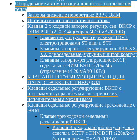
Оборудование автоматизации процессов потребления
тепла
Затворы дисковые поворотные ВЗР с ЭИМ
Источники питания постоянного тока
Клапан 2-х ходовой запорно-регулир. сед. ВКСР с
ЭИМ ВЭП (220в/24в)(управ.(4-20 мА/(0-10В)
Клапан регулирующий седельный TRV с
электроприводами ST mini и ST0
Клапаны запорно — регулирующие КЗР-ХХ/
ХХ односедельные (чугунный литой корпус)
Клапаны запорно-регулирующие ВКСР
седельные с ЭИМ ВЭП (220в/24в
(управление (4-20 мА/(0-10В))
КЛАПАНЫ РЕГУЛИРУЮЩИЕ ВКРП (ДЛЯ
ПАРА) С ЭЛЕКТРОПРИВОДОМ
Клапаны седельные регулирующие ВКСР с
программно-управляемым электрическим
исполнительным механизмом
Клапаны седельные регулирующие трехходовые с
ЭИМ
Клапан трехходовой седельный
регулирующий ВКТР
Клапан 3-х ход. запорно-регулирующ.
седельн. ВКТР с ЭИМ ВЭП (220в/24в
(управление 4-20мА/(0-10В)))