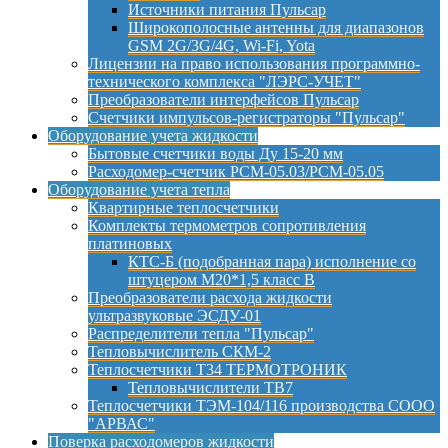
Источники питания Пульсар
Широкополосные антенны для диапазонов
GSM 2G/3G/4G, Wi-Fi, Yota
Лицензии на право использования программно-
технического комплекса "ЛЭРС-УЧЕТ"
Преобразователи интерфейсов Пульсар
Счетчики импульсов-регистраторы "Пульсар"
Оборудование учета жидкости
Бытовые счетчики воды Ду 15-20 мм
Расходомер-счетчик РСМ-05.03/РСМ-05.05
Оборудование учета тепла
Квартирные теплосчетчики
Комплекты термометров сопротивления
платиновых
КТС-Б (подобранная пара) исполнение со
штуцером М20*1,5 класс B
Преобразователи расхода жидкости
ультразвуковые ЭСДУ-01
Распределители тепла "Пульсар"
Тепловычислитель СКМ-2
Теплосчетчики Т34 ТЕРМОТРОНИК
Тепловычислители ТВ7
Теплосчетчики ТЭМ-104/116 производства СООО
"АРВАС"
Поверка расходомеров жидкости