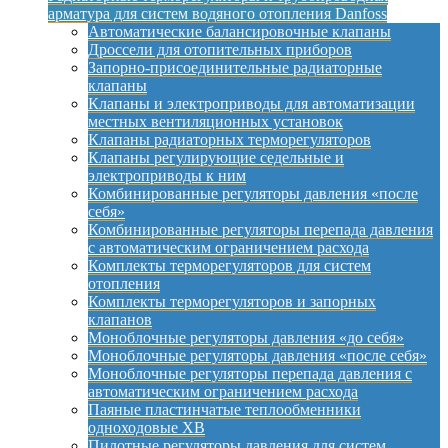
арматура для систем водяного отопления Danfoss
Автоматические балансировочные клапаны
Дроссели для отопительных приборов
Запорно-присоединительные радиаторные
клапаны
Клапаны и электроприводы для автоматизации
местных вентиляционных установок
Клапаны радиаторных терморегуляторов
Клапаны регулирующие седельные и
электроприводы к ним
Комбинированные регуляторы давления «после
себя»
Комбинированные регуляторы перепада давления
с автоматическим ограничением расхода
Комплекты терморегуляторов для систем
отопления
Комплекты терморегуляторов и запорных
клапанов
Моноблочные регуляторы давления «до себя»
Моноблочные регуляторы давления «после себя»
Моноблочные регуляторы перепада давления с
автоматическим ограничением расхода
Паяные пластинчатые теплообменники
одноходовые XB
Пилотные регуляторы давления для систем