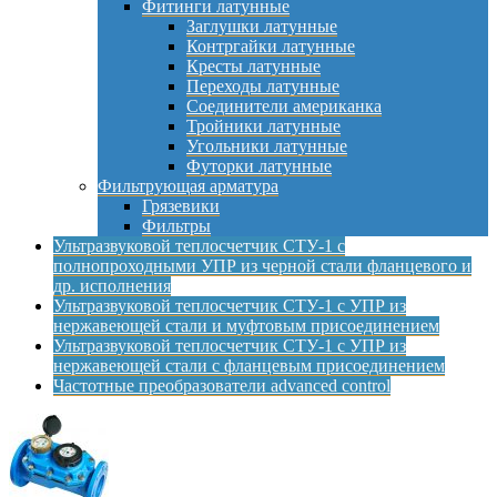
Фитинги латунные
Заглушки латунные
Контргайки латунные
Кресты латунные
Переходы латунные
Соединители американка
Тройники латунные
Угольники латунные
Футорки латунные
Фильтрующая арматура
Грязевики
Фильтры
Ультразвуковой теплосчетчик СТУ-1 с
полнопроходными УПР из черной стали фланцевого и
др. исполнения
Ультразвуковой теплосчетчик СТУ-1 с УПР из
нержавеющей стали и муфтовым присоединением
Ультразвуковой теплосчетчик СТУ-1 с УПР из
нержавеющей стали с фланцевым присоединением
Частотные преобразователи advanced control