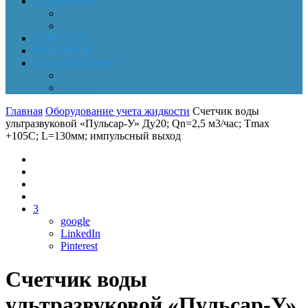
Документы
Online-оплата
Обработка персональных данных
НОВОСТИ
КОНТАКТЫ
Личный кабинет
Корзина
Заказы
Главная
Оборудование учета жидкости
Счетчик воды
ультразвуковой «Пульсар-У» Ду20; Qn=2,5 м3/час; Tmax
+105C; L=130мм; импульсный выход
3
google
LinkedIn
Pinterest
Счетчик воды
ультразвуковой «Пульсар-У»