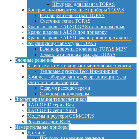
Штуцеры для шланга TOPAS
Контрольно-измерительные приборы TOPAS
Распределитель затрат TOPAS
Счетчики тепла TOPAS
Краны шаровые ALSO GAS полнопроходные
Краны шаровые ALSO под приварку
Краны шаровые ALSO фланец полнопроходные
Регулирующая арматура TOPAS
Балансировочные клапаны TOPAS MBV
Термостатическая арматура TOPAS
Блочные решения
Блочные автоматизированные тепловые пункты
Тепловые пункты Тесс Инжиниринг
Комплект оборудования для организации узла
учета тепловой энергии
С двумя расходомерами
С одним расходомером
Диспетчеризация теплосчетчиков
RADIOFID серия Base
RADIOFID серия Smart
Модемы и роутеры GSM/GPRS
Роутеры серии RUH
Измерительные приборы
Датчики
Приборы измерения давления