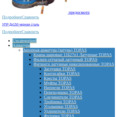
предосмотр
Подробнее
Сравнить
УПР Ду150 черная сталь
Подробнее
Сравнить
Uncategorized
Арматура
Запорная арматура (латунь) TOPAS
Краны шаровые 11Б27п1 Латунные TOPAS
Фильтр сетчатый латунный TOPAS
Фитинги латунные никелированные TOPAS
Заглушки TOPAS
Контргайки TOPAS
Кресты TOPAS
Муфты TOPAS
Ниппели TOPAS
Переходники TOPAS
Соединители TOPAS
Тройники TOPAS
Угольники TOPAS
Удлинители TOPAS
Футорки TOPAS