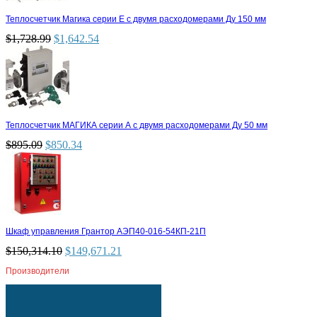
Теплосчетчик Магика серии Е с двумя расходомерами Ду 150 мм
$
1,728.99
$
1,642.54
Теплосчетчик МАГИКА серии А с двумя расходомерами Ду 50 мм
$
895.09
$
850.34
Шкаф управления Грантор АЭП40-016-54КП-21П
$
150,314.10
$
149,671.21
Производители