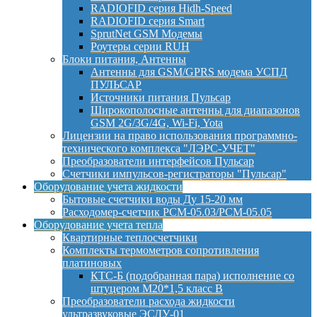
RADIOFID серия Hidh-Speed
RADIOFID серия Smart
SprutNet GSM Модемы
Роутеры серии RUH
Блоки питания, Антенны
Антенны для GSM/GPRS модема УСПД
ПУЛЬСАР
Источники питания Пульсар
Широкополосные антенны для диапазонов
GSM 2G/3G/4G, Wi-Fi, Yota
Лицензии на право использования программно-
технического комплекса "ЛЭРС-УЧЕТ"
Преобразователи интерфейсов Пульсар
Счетчики импульсов-регистраторы "Пульсар"
Оборудование учета жидкости
Бытовые счетчики воды Ду 15-20 мм
Расходомер-счетчик РСМ-05.03/РСМ-05.05
Оборудование учета тепла
Квартирные теплосчетчики
Комплекты термометров сопротивления
платиновых
КТС-Б (подобранная пара) исполнение со
штуцером М20*1,5 класс B
Преобразователи расхода жидкости
ультразвуковые ЭСДУ-01