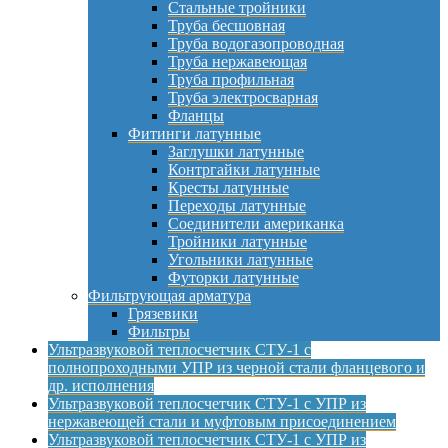
Стальные тройники
Труба бесшовная
Труба водогазопроводная
Труба нержавеющая
Труба профильная
Труба электросварная
Фланцы
Фитинги латунные
Заглушки латунные
Контргайки латунные
Кресты латунные
Переходы латунные
Соединители американка
Тройники латунные
Угольники латунные
Футорки латунные
Фильтрующая арматура
Грязевики
Фильтры
Ультразвуковой теплосчетчик СТУ-1 с
полнопроходными УПР из черной стали фланцевого и
др. исполнения
Ультразвуковой теплосчетчик СТУ-1 с УПР из
нержавеющей стали и муфтовым присоединением
Ультразвуковой теплосчетчик СТУ-1 с УПР из