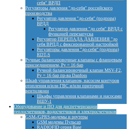
себя" ВРДП
Регуляторы давления "до-себя" российского
производства
Регулятор давления "до-себя" (подпора)
ВРДД
Регулятор давления "до себя" ВРДД с
функцией перезапуска
Регулятор ПЕРЕПАДА ДАВЛЕНИЯ "до
себя ВРПД с фиксированной настройкой
Регуляторы давления "до-себя" (подпора)
RDT-S
Ручные балансировочные клапаны с фланцевым
присоединением, Py = 16 бар
Ручной балансировочный клапан MSV-F2,
Py = 16 бар пр-ва Danfoss
Шкаф управления клапаном, насосом контуров
отопления и/или ГВС и/или приточной
вентиляции
Шкафы управления клапанами и насосами
ВШУ-1
Оборудование и ПО для диспетчеризации
теплосчетчиков, водосчетчиков и электросчетчиков
GSM-/GPRS-модемы и роутеры
GSM модемы Пульсар
RADIOFID серия Base