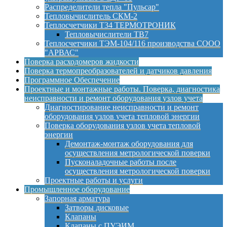
Распределители тепла "Пульсар"
Тепловычислитель СКМ-2
Теплосчетчики Т34 ТЕРМОТРОНИК
Тепловычислители ТВ7
Теплосчетчики ТЭМ-104/116 производства СООО
"АРВАС"
Поверка расходомеров жидкости
Поверка термопреобразователей и датчиков давления
Программное Обеспечение
Проектные и монтажные работы. Поверка, диагностика
неисправности и ремонт оборудования узлов учета
Диагностирование неисправности и ремонт
оборудования узлов учета тепловой энергии
Поверка оборудования узлов учета тепловой
энергии
Демонтаж-монтаж оборудования для
осуществления метрологической поверки
Пусконаладочные работы после
осуществления метрологической поверки
Проектные работы и услуги
Промышленное оборудование
Запорная арматура
Затворы дисковые
Клапаны
Клапаны с ПУЭИМ