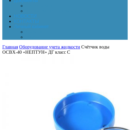
Документы
Online-оплата
Обработка персональных данных
НОВОСТИ
КОНТАКТЫ
Личный кабинет
Корзина
Заказы
Главная
Оборудование учета жидкости
Счётчик воды
ОСВХ-40 «НЕПТУН» ДГ класс С