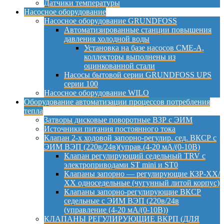
Датчики температуры
Насосное оборудование
Насосное оборудование GRUNDFOSS
Автоматизированные станции повышения
давления холодной воды
Установка на базе насосов CME-A,
коллекторы выполнены из
оцинкованной стали
Насосы бытовой серии GRUNDFOSS UPS
серии 100
Насосное оборудование WILO
Оборудование автоматизации процессов потребления
тепла
Затворы дисковые поворотные ВЗР с ЭИМ
Источники питания постоянного тока
Клапан 2-х ходовой запорно-регулир. сед. ВКСР с
ЭИМ ВЭП (220в/24в)(управ.(4-20 мА/(0-10В)
Клапан регулирующий седельный TRV с
электроприводами ST mini и ST0
Клапаны запорно — регулирующие КЗР-ХХ/
ХХ односедельные (чугунный литой корпус)
Клапаны запорно-регулирующие ВКСР
седельные с ЭИМ ВЭП (220в/24в
(управление (4-20 мА/(0-10В))
КЛАПАНЫ РЕГУЛИРУЮЩИЕ ВКРП (ДЛЯ