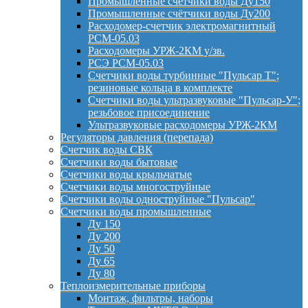
Промышленные счётчики воды Ду150
Промышленные счётчики воды Ду200
Расходомер-счетчик электромагнитный
РСМ-05.03
Расходомеры УРЖ-2КМ у/зв.
РСЭ РСМ-05.03
Счетчики воды турбинные "Пульсар Т";
резиновые кольца в комплекте
Счетчики воды ультразвуковые "Пульсар-У";
резьбовое присоединение
Ультразвуковые расходомеры УРЖ-2КМ
Регуляторы давления (перепада)
Счетчик воды СВК
Счетчики воды бытовые
Счетчики воды крыльчатые
Счетчики воды многоструйные
Счетчики воды одноструйные "Пульсар"
Счетчики воды промышленные
Ду 150
Ду 200
Ду 50
Ду 65
Ду 80
Теплоизмерительные приборы
Монтаж, фильтры, наборы