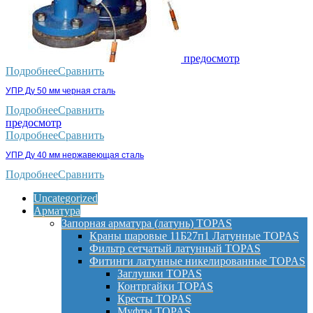
предосмотр
Подробнее
Сравнить
УПР Ду 50 мм черная сталь
Подробнее
Сравнить
предосмотр
Подробнее
Сравнить
УПР Ду 40 мм нержавеющая сталь
Подробнее
Сравнить
Uncategorized
Арматура
Запорная арматура (латунь) TOPAS
Краны шаровые 11Б27п1 Латунные TOPAS
Фильтр сетчатый латунный TOPAS
Фитинги латунные никелированные TOPAS
Заглушки TOPAS
Контргайки TOPAS
Кресты TOPAS
Муфты TOPAS