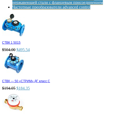
нержавеющей стали с фланцевым присоединением
Частотные преобразователи advanced control
СТВК 1 5015
$
504.00
$
495.54
СТВХ — 50 «СТРИМ» ДГ класс С
$
194.05
$
184.35