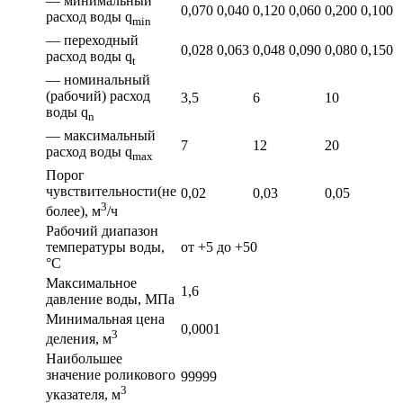
— минимальный
0,070
0,040
0,120
0,060
0,200
0,100
расход воды q
min
— переходный
0,028
0,063
0,048
0,090
0,080
0,150
расход воды q
t
— номинальный
(рабочий) расход
3,5
6
10
воды q
n
— максимальный
7
12
20
расход воды q
max
Порог
чувствительности(не
0,02
0,03
0,05
3
более), м
/ч
Рабочий диапазон
температуры воды,
от +5 до +50
°С
Максимальное
1,6
давление воды, МПа
Минимальная цена
0,0001
3
деления, м
Наибольшее
значение роликового
99999
3
указателя, м