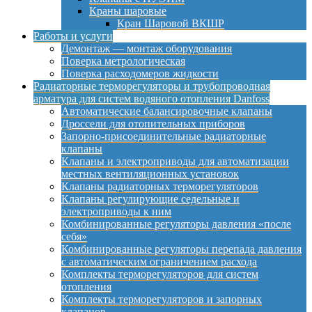
Краны шаровые
Кран Шаровой ВКШР
Работы и услуги
Демонтаж — монтаж оборудования
Поверка метрологическая
Поверка расходомеров жидкости
Радиаторные терморегуляторы и трубопроводная
арматура для систем водяного отопления Danfoss
Автоматические балансировочные клапаны
Дроссели для отопительных приборов
Запорно-присоединительные радиаторные
клапаны
Клапаны и электроприводы для автоматизации
местных вентиляционных установок
Клапаны радиаторных терморегуляторов
Клапаны регулирующие седельные и
электроприводы к ним
Комбинированные регуляторы давления «после
себя»
Комбинированные регуляторы перепада давления
с автоматическим ограничением расхода
Комплекты терморегуляторов для систем
отопления
Комплекты терморегуляторов и запорных
клапанов