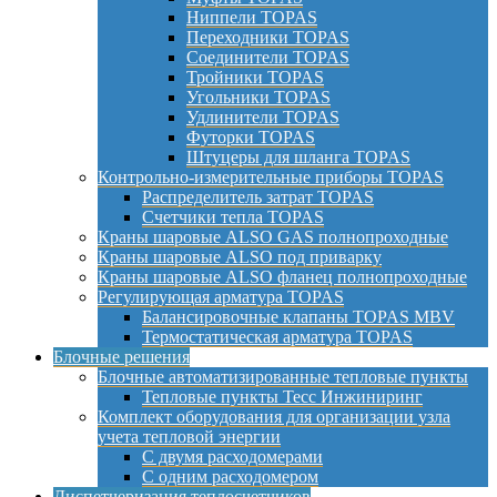
Ниппели TOPAS
Переходники TOPAS
Соединители TOPAS
Тройники TOPAS
Угольники TOPAS
Удлинители TOPAS
Футорки TOPAS
Штуцеры для шланга TOPAS
Контрольно-измерительные приборы TOPAS
Распределитель затрат TOPAS
Счетчики тепла TOPAS
Краны шаровые ALSO GAS полнопроходные
Краны шаровые ALSO под приварку
Краны шаровые ALSO фланец полнопроходные
Регулирующая арматура TOPAS
Балансировочные клапаны TOPAS MBV
Термостатическая арматура TOPAS
Блочные решения
Блочные автоматизированные тепловые пункты
Тепловые пункты Тесс Инжиниринг
Комплект оборудования для организации узла
учета тепловой энергии
С двумя расходомерами
С одним расходомером
Диспетчеризация теплосчетчиков