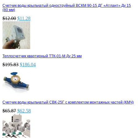
Счетчик воды крыльчатый одноструйный ВСКМ 90-15 ДГ «Атлант» Ду 15
(80 мм)
$
12.00
$
11.28
Теплосчетчик квартирный ТТК-01-М Ду 25 мм
$
195.83
$
186.04
Счетчик воды крыльчатый СВК-25Г с комплектом монтажных частей (КМЧ)
$
65.87
$
62.58