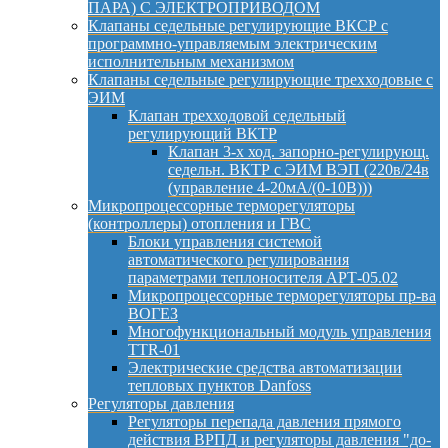
ПАРА) С ЭЛЕКТРОПРИВОДОМ
Клапаны седельные регулирующие ВКСР с
программно-управляемым электрическим
исполнительным механизмом
Клапаны седельные регулирующие трехходовые с
ЭИМ
Клапан трехходовой седельный
регулирующий ВКТР
Клапан 3-х ход. запорно-регулирующ.
седельн. ВКТР с ЭИМ ВЭП (220в/24в
(управление 4-20мА/(0-10В)))
Микропроцессорные терморегуляторы
(контроллеры) отопления и ГВС
Блоки управления системой
автоматического регулирования
параметрами теплоносителя АРТ-05.02
Микропроцессорные терморегуляторы пр-ва
ВОГЕЗ
Многофункциональный модуль управления
TTR-01
Электрические средства автоматизации
тепловых пунктов Danfoss
Регуляторы давления
Регуляторы перепада давления прямого
действия ВРПД и регуляторы давления "до-