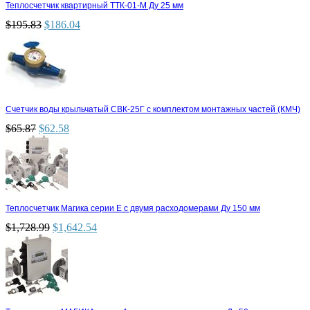
Теплосчетчик квартирный ТТК-01-М Ду 25 мм
$
195.83
$
186.04
Счетчик воды крыльчатый СВК-25Г с комплектом монтажных частей (КМЧ)
$
65.87
$
62.58
Теплосчетчик Магика серии Е с двумя расходомерами Ду 150 мм
$
1,728.99
$
1,642.54