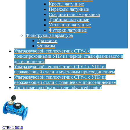
Кресты латунные
Переходы латунные
Соединители американка
Тройники латунные
Угольники латунные
Футорки латунные
Фильтрующая арматура
Грязевики
Фильтры
Ультразвуковой теплосчетчик СТУ-1 с
полнопроходными УПР из черной стали фланцевого и
др. исполнения
Ультразвуковой теплосчетчик СТУ-1 с УПР из
нержавеющей стали и муфтовым присоединением
Ультразвуковой теплосчетчик СТУ-1 с УПР из
нержавеющей стали с фланцевым присоединением
Частотные преобразователи advanced control
СТВК 1 5015