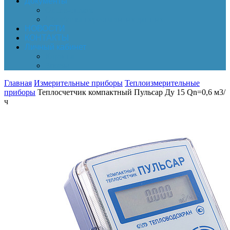
Документы
Online-оплата
Обработка персональных данных
НОВОСТИ
КОНТАКТЫ
Личный кабинет
Корзина
Заказы
Главная
Измерительные приборы
Теплоизмерительные
приборы
Теплосчетчик компактный Пульсар Ду 15 Qn=0,6 м3/
ч