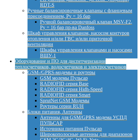
RDT-S
Ручные балансировочные клапаны с фланцевым
присоединением, Py = 16 бар
Ручной балансировочный клапан MSV-F2,
Py = 16 бар пр-ва Danfoss
Шкаф управления клапаном, насосом контуров
отопления и/или ГВС и/или приточной
вентиляции
Шкафы управления клапанами и насосами
ВШУ-1
Оборудование и ПО для диспетчеризации
теплосчетчиков, водосчетчиков и электросчетчиков
GSM-/GPRS-модемы и роутеры
GSM модемы Пульсар
RADIOFID серия Base
RADIOFID серия Hidh-Speed
RADIOFID серия Smart
SprutNet GSM Модемы
Роутеры серии RUH
Блоки питания, Антенны
Антенны для GSM/GPRS модема УСПД
ПУЛЬСАР
Источники питания Пульсар
Широкополосные антенны для диапазонов
GSM 2G/3G/4G, Wi-Fi, Yota