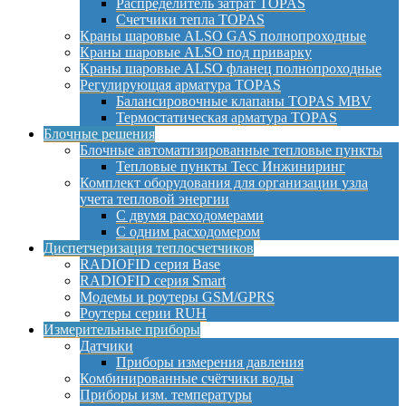
Распределитель затрат TOPAS
Счетчики тепла TOPAS
Краны шаровые ALSO GAS полнопроходные
Краны шаровые ALSO под приварку
Краны шаровые ALSO фланец полнопроходные
Регулирующая арматура TOPAS
Балансировочные клапаны TOPAS MBV
Термостатическая арматура TOPAS
Блочные решения
Блочные автоматизированные тепловые пункты
Тепловые пункты Тесс Инжиниринг
Комплект оборудования для организации узла
учета тепловой энергии
С двумя расходомерами
С одним расходомером
Диспетчеризация теплосчетчиков
RADIOFID серия Base
RADIOFID серия Smart
Модемы и роутеры GSM/GPRS
Роутеры серии RUH
Измерительные приборы
Датчики
Приборы измерения давления
Комбинированные счётчики воды
Приборы изм. температуры