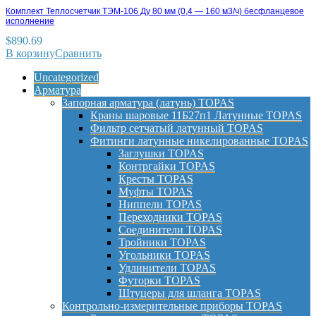
Комплект Теплосчетчик ТЭМ-106 Ду 80 мм (0,4 — 160 м3/ч) бесфланцевое
исполнение
$
890.69
В корзину
Сравнить
Uncategorized
Арматура
Запорная арматура (латунь) TOPAS
Краны шаровые 11Б27п1 Латунные TOPAS
Фильтр сетчатый латунный TOPAS
Фитинги латунные никелированные TOPAS
Заглушки TOPAS
Контргайки TOPAS
Кресты TOPAS
Муфты TOPAS
Ниппели TOPAS
Переходники TOPAS
Соединители TOPAS
Тройники TOPAS
Угольники TOPAS
Удлинители TOPAS
Футорки TOPAS
Штуцеры для шланга TOPAS
Контрольно-измерительные приборы TOPAS