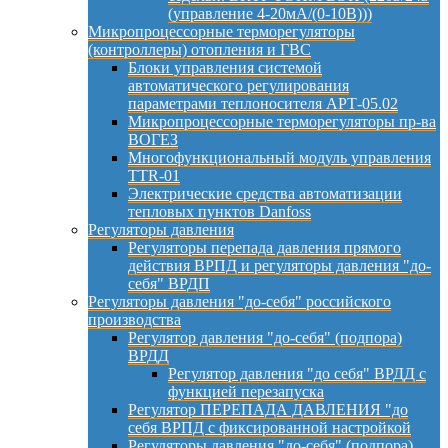
(управление 4-20мА/(0-10В)))
Микропроцессорные терморегуляторы
(контроллеры) отопления и ГВС
Блоки управления системой
автоматического регулирования
параметрами теплоносителя АРТ-05.02
Микропроцессорные терморегуляторы пр-ва
ВОГЕЗ
Многофункциональный модуль управления
TTR-01
Электрические средства автоматизации
тепловых пунктов Danfoss
Регуляторы давления
Регуляторы перепада давления прямого
действия ВРПД и регуляторы давления "до-
себя" ВРДП
Регуляторы давления "до-себя" российского
производства
Регулятор давления "до-себя" (подпора)
ВРДД
Регулятор давления "до себя" ВРДД с
функцией перезапуска
Регулятор ПЕРЕПАДА ДАВЛЕНИЯ "до
себя ВРПД с фиксированной настройкой
Регуляторы давления "до-себя" (подпора)