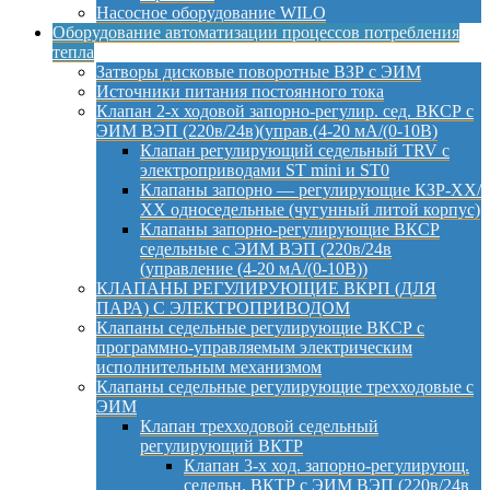
Насосное оборудование WILO
Оборудование автоматизации процессов потребления
тепла
Затворы дисковые поворотные ВЗР с ЭИМ
Источники питания постоянного тока
Клапан 2-х ходовой запорно-регулир. сед. ВКСР с
ЭИМ ВЭП (220в/24в)(управ.(4-20 мА/(0-10В)
Клапан регулирующий седельный TRV с
электроприводами ST mini и ST0
Клапаны запорно — регулирующие КЗР-ХХ/
ХХ односедельные (чугунный литой корпус)
Клапаны запорно-регулирующие ВКСР
седельные с ЭИМ ВЭП (220в/24в
(управление (4-20 мА/(0-10В))
КЛАПАНЫ РЕГУЛИРУЮЩИЕ ВКРП (ДЛЯ
ПАРА) С ЭЛЕКТРОПРИВОДОМ
Клапаны седельные регулирующие ВКСР с
программно-управляемым электрическим
исполнительным механизмом
Клапаны седельные регулирующие трехходовые с
ЭИМ
Клапан трехходовой седельный
регулирующий ВКТР
Клапан 3-х ход. запорно-регулирующ.
седельн. ВКТР с ЭИМ ВЭП (220в/24в