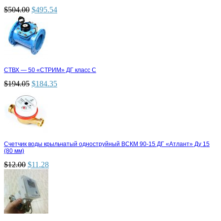
$
504.00
$
495.54
СТВХ — 50 «СТРИМ» ДГ класс С
$
194.05
$
184.35
Счетчик воды крыльчатый одноструйный ВСКМ 90-15 ДГ «Атлант» Ду 15
(80 мм)
$
12.00
$
11.28