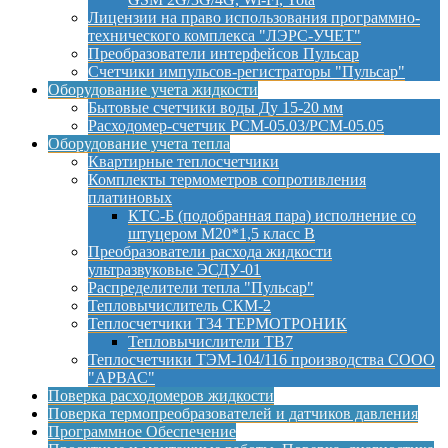
Лицензии на право использования программно-
технического комплекса "ЛЭРС-УЧЕТ"
Преобразователи интерфейсов Пульсар
Счетчики импульсов-регистраторы "Пульсар"
Оборудование учета жидкости
Бытовые счетчики воды Ду 15-20 мм
Расходомер-счетчик РСМ-05.03/РСМ-05.05
Оборудование учета тепла
Квартирные теплосчетчики
Комплекты термометров сопротивления
платиновых
КТС-Б (подобранная пара) исполнение со
штуцером М20*1,5 класс B
Преобразователи расхода жидкости
ультразвуковые ЭСДУ-01
Распределители тепла "Пульсар"
Тепловычислитель СКМ-2
Теплосчетчики Т34 ТЕРМОТРОНИК
Тепловычислители ТВ7
Теплосчетчики ТЭМ-104/116 производства СООО
"АРВАС"
Поверка расходомеров жидкости
Поверка термопреобразователей и датчиков давления
Программное Обеспечение