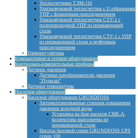
Теплосчетчики ТЭМ-116
Ультразвуковой теплосчетчик с U-образными
УПР с фланцевым присоединением
Ультразвуковой теплосчетчик СТУ-1 с
полнопроходной УПР из нержавеющей
стали
Ультразвуковой теплосчетчик СТУ-1 с УПР
из нержавеющей стали и муфтовым
присоединением
Терморегуляторы
Компьютерное и сетевое оборудование
Контрольно-измерительные приборы
Датчики давления
Датчики преобразователи давления
"Пульсар"
Датчики температуры
Насосное оборудование
Насосное оборудование GRUNDFOSS
Автоматизированные станции повышения
давления холодной воды
Установка на базе насосов CME-A,
коллекторы выполнены из
оцинкованной стали
Насосы бытовой серии GRUNDFOSS UPS
серии 100