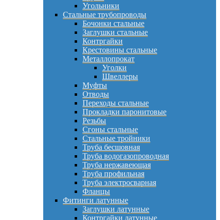
Угольники
Стальные трубопроводы
Бочонки стальные
Заглушки стальные
Контргайки
Крестовины стальные
Металлопрокат
Уголки
Швеллеры
Муфты
Отводы
Переходы стальные
Прокладки паронитовые
Резьбы
Сгоны стальные
Стальные тройники
Труба бесшовная
Труба водогазопроводная
Труба нержавеющая
Труба профильная
Труба электросварная
Фланцы
Фитинги латунные
Заглушки латунные
Контргайки латунные