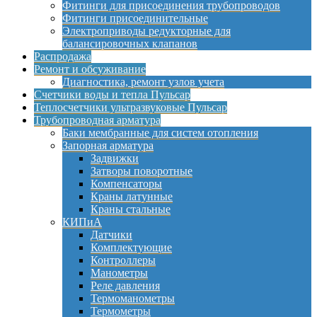
Фитинги для присоединения трубопроводов
Фитинги присоединительные
Электроприводы редукторные для
балансировочных клапанов
Распродажа
Ремонт и обсуживание
Диагностика, ремонт узлов учета
Счетчики воды и тепла Пульсар
Теплосчетчики ультразвуковые Пульсар
Трубопроводная арматура
Баки мембранные для систем отопления
Запорная арматура
Задвижки
Затворы поворотные
Компенсаторы
Краны латунные
Краны стальные
КИПиА
Датчики
Комплектующие
Контроллеры
Манометры
Реле давления
Термоманометры
Термометры