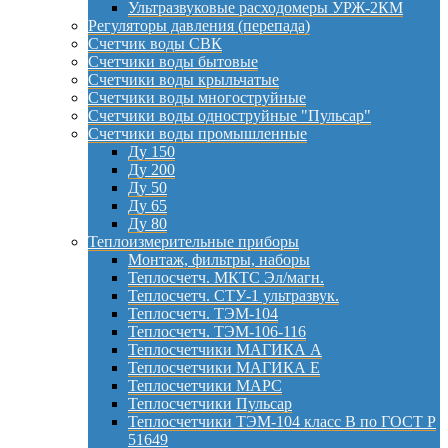
Ультразвуковые расходомеры УРЖ-2КМ
Регуляторы давления (перепада)
Счетчик воды СВК
Счетчики воды бытовые
Счетчики воды крыльчатые
Счетчики воды многоструйные
Счетчики воды одноструйные "Пульсар"
Счетчики воды промышленные
Ду 150
Ду 200
Ду 50
Ду 65
Ду 80
Теплоизмерительные приборы
Монтаж, фильтры, наборы
Теплосчетч. МКТС Эл/магн.
Теплосчетч. СТУ-1 ультразвук.
Теплосчетч. ТЭМ-104
Теплосчетч. ТЭМ-106-116
Теплосчетчики МАГИКА А
Теплосчетчики МАГИКА Е
Теплосчетчики МАРС
Теплосчетчики Пульсар
Теплосчетчики ТЭМ-104 класс B по ГОСТ Р
51649