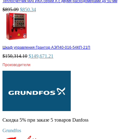
Теплосчетчик МАГИКА серии А с двумя расходомерами Ду 50 мм
$
895.09
$
850.34
Шкаф управления Грантор АЭП40-016-54КП-21П
$
150,314.10
$
149,671.21
Производители
Скидка 5% при заказе 5 товаров Danfoss
Grundfos