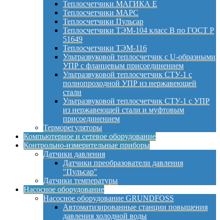
Теплосчетчики МАГИКА Е
Теплосчетчики МАРС
Теплосчетчики Пульсар
Теплосчетчики ТЭМ-104 класс B по ГОСТ Р
51649
Теплосчетчики ТЭМ-116
Ультразвуковой теплосчетчик с U-образными
УПР с фланцевым присоединением
Ультразвуковой теплосчетчик СТУ-1 с
полнопроходной УПР из нержавеющей
стали
Ультразвуковой теплосчетчик СТУ-1 с УПР
из нержавеющей стали и муфтовым
присоединением
Терморегуляторы
Компьютерное и сетевое оборудование
Контрольно-измерительные приборы
Датчики давления
Датчики преобразователи давления
"Пульсар"
Датчики температуры
Насосное оборудование
Насосное оборудование GRUNDFOSS
Автоматизированные станции повышения
давления холодной воды