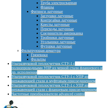
Труба электросварная
Фланцы
Фитинги латунные
Заглушки латунные
Контргайки латунные
Кресты латунные
Переходы латунные
Соединители американка
Тройники латунные
Угольники латунные
Футорки латунные
Фильтрующая арматура
Грязевики
Фильтры
Ультразвуковой теплосчетчик СТУ-1 с
полнопроходными УПР из черной стали фланцевого и
др. исполнения
Ультразвуковой теплосчетчик СТУ-1 с УПР из
нержавеющей стали и муфтовым присоединением
Ультразвуковой теплосчетчик СТУ-1 с УПР из
нержавеющей стали с фланцевым присоединением
Частотные преобразователи advanced control