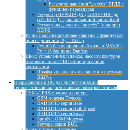
Регулятор давления "до себя" ВРДД с
функцией перезапуска
Регулятор ПЕРЕПАДА ДАВЛЕНИЯ "до
себя ВРПД с фиксированной настройкой
Регуляторы давления "до-себя" (подпора)
RDT-S
Ручные балансировочные клапаны с фланцевым
присоединением, Py = 16 бар
Ручной балансировочный клапан MSV-F2,
Py = 16 бар пр-ва Danfoss
Шкаф управления клапаном, насосом контуров
отопления и/или ГВС и/или приточной
вентиляции
Шкафы управления клапанами и насосами
ВШУ-1
Оборудование и ПО для диспетчеризации
теплосчетчиков, водосчетчиков и электросчетчиков
GSM-/GPRS-модемы и роутеры
GSM модемы Пульсар
RADIOFID серия Base
RADIOFID серия Hidh-Speed
RADIOFID серия Smart
SprutNet GSM Модемы
Роутеры серии RUH
Блоки питания, Антенны