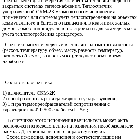
предназначен для измерения количества тепловой энергии в
закрытых системах теплоснабжения. Теплосчетчик
ультразвуковой СКМ-2К «компактного» исполнения
применяется для системы учета теплопотребления на объектах
коммунального и бытового назначения, в квартирах жилых
домов, домов индивидуальной застройки и для коммерческого
учета теплопотребления арендаторов.
Счетчики могут измерять и вычислять параметры жидкости
(расход, температуру, объем, массу, разность температур,
разность объемов, разность масс), текущее время, время
наработки.
Состав теплосчетчика
1) вычислитель СКМ-2К;
2) преобразователь расхода жидкости ультразвуковой;
3) 1 пара термопреобразователей сопротивления с
характеристикой Pt500 с кабелем L=5м.;
В счетчиках этого исполнения вычислитель может быть
расположен непосредственно на первичном преобразователе
расхода. Датчики давления p1 и p2 отсутствуют.
Схема измерения, исполнения и соответствующие им