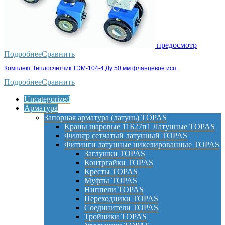
предосмотр
Подробнее
Сравнить
Комплект Теплосчетчик ТЭМ-104-4 Ду 50 мм фланцевое исп.
Подробнее
Сравнить
Uncategorized
Арматура
Запорная арматура (латунь) TOPAS
Краны шаровые 11Б27п1 Латунные TOPAS
Фильтр сетчатый латунный TOPAS
Фитинги латунные никелированные TOPAS
Заглушки TOPAS
Контргайки TOPAS
Кресты TOPAS
Муфты TOPAS
Ниппели TOPAS
Переходники TOPAS
Соединители TOPAS
Тройники TOPAS