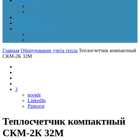
Документы
Online-оплата
Обработка персональных данных
НОВОСТИ
КОНТАКТЫ
Личный кабинет
Корзина
Заказы
Главная
Оборудование учета тепла
Теплосчетчик компактный
СКМ-2К 32M
3
google
LinkedIn
Pinterest
Теплосчетчик компактный
СКМ-2К 32M