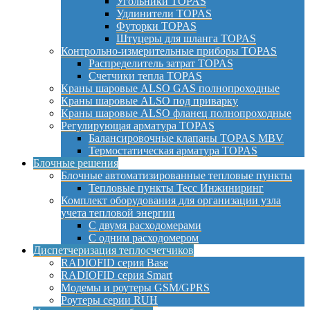
Угольники TOPAS
Удлинители TOPAS
Футорки TOPAS
Штуцеры для шланга TOPAS
Контрольно-измерительные приборы TOPAS
Распределитель затрат TOPAS
Счетчики тепла TOPAS
Краны шаровые ALSO GAS полнопроходные
Краны шаровые ALSO под приварку
Краны шаровые ALSO фланец полнопроходные
Регулирующая арматура TOPAS
Балансировочные клапаны TOPAS MBV
Термостатическая арматура TOPAS
Блочные решения
Блочные автоматизированные тепловые пункты
Тепловые пункты Тесс Инжиниринг
Комплект оборудования для организации узла
учета тепловой энергии
С двумя расходомерами
С одним расходомером
Диспетчеризация теплосчетчиков
RADIOFID серия Base
RADIOFID серия Smart
Модемы и роутеры GSM/GPRS
Роутеры серии RUH