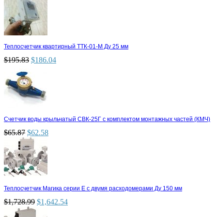
Теплосчетчик квартирный ТТК-01-М Ду 25 мм
$
195.83
$
186.04
Счетчик воды крыльчатый СВК-25Г с комплектом монтажных частей (КМЧ)
$
65.87
$
62.58
Теплосчетчик Магика серии Е с двумя расходомерами Ду 150 мм
$
1,728.99
$
1,642.54