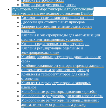
Поверка метрологическая
Поверка расходомеров жидкости
Радиаторные терморегуляторы и трубопроводная
арматура для систем водяного отопления Danfoss
Автоматические балансировочные клапаны
Дроссели для отопительных приборов
Запорно-присоединительные радиаторные
клапаны
Клапаны и электроприводы для автоматизации
местных вентиляционных установок
Клапаны радиаторных терморегуляторов
Клапаны регулирующие седельные и
электроприводы к ним
Комбинированные регуляторы давления «после
себя»
Комбинированные регуляторы перепада давления
с автоматическим ограничением расхода
Комплекты терморегуляторов для систем
отопления
Комплекты терморегуляторов и запорных
клапанов
Моноблочные регуляторы давления «до себя»
Моноблочные регуляторы давления «после себя»
Моноблочные регуляторы перепада давления с
автоматическим ограничением расхода