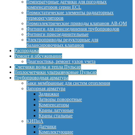
Температурные датчики для погодных
компенсаторов серии ECL
Термостатические элементы радиаторных
терморегуляторов
Термоэлектрические приводы клапанов AB-QM
Фитинги для присоединения трубопроводов
Фитинги присоединительные
Электроприводы редукторные для
балансировочных клапанов
Распродажа
Ремонт и обсуживание
Диагностика, ремонт узлов учета
Счетчики воды и тепла Пульсар
Теплосчетчики ультразвуковые Пульсар
Трубопроводная арматура
Баки мембранные для систем отопления
Запорная арматура
Задвижки
Затворы поворотные
Компенсаторы
Краны латунные
Краны стальные
КИПиА
Датчики
Комплектующие