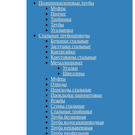
Полипропиленовые трубы
Муфты
Прочее
Тройники
Трубы
Угольники
Стальные трубопроводы
Бочонки стальные
Заглушки стальные
Контргайки
Крестовины стальные
Металлопрокат
Уголки
Швеллеры
Муфты
Отводы
Переходы стальные
Прокладки паронитовые
Резьбы
Сгоны стальные
Стальные тройники
Труба бесшовная
Труба водогазопроводная
Труба нержавеющая
Труба профильная