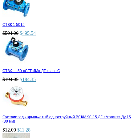
СТВК 1 5015
$
504.00
$
495.54
СТВХ — 50 «СТРИМ» ДГ класс С
$
194.05
$
184.35
Счетчик воды крыльчатый одноструйный ВСКМ 90-15 ДГ «Атлант» Ду 15
(80 мм)
$
12.00
$
11.28