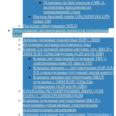
Установка на базе насосов CME-A,
коллекторы выполнены из
оцинкованной стали
Насосы бытовой серии GRUNDFOSS UPS
серии 100
Насосное оборудование WILO
Оборудование автоматизации процессов потребления
тепла
Затворы дисковые поворотные ВЗР с ЭИМ
Источники питания постоянного тока
Клапан 2-х ходовой запорно-регулир. сед. ВКСР с
ЭИМ ВЭП (220в/24в)(управ.(4-20 мА/(0-10В)
Клапан регулирующий седельный TRV с
электроприводами ST mini и ST0
Клапаны запорно — регулирующие КЗР-ХХ/
ХХ односедельные (чугунный литой корпус)
Клапаны запорно-регулирующие ВКСР
седельные с ЭИМ ВЭП (220в/24в
(управление (4-20 мА/(0-10В))
КЛАПАНЫ РЕГУЛИРУЮЩИЕ ВКРП (ДЛЯ
ПАРА) С ЭЛЕКТРОПРИВОДОМ
Клапаны седельные регулирующие ВКСР с
программно-управляемым электрическим
исполнительным механизмом
Клапаны седельные регулирующие трехходовые с