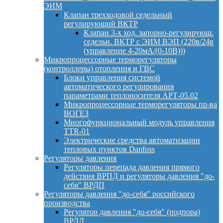
ЭИМ
Клапан трехходовой седельный
регулирующий ВКТР
Клапан 3-х ход. запорно-регулирующ.
седельн. ВКТР с ЭИМ ВЭП (220в/24в
(управление 4-20мА/(0-10В)))
Микропроцессорные терморегуляторы
(контроллеры) отопления и ГВС
Блоки управления системой
автоматического регулирования
параметрами теплоносителя АРТ-05.02
Микропроцессорные терморегуляторы пр-ва
ВОГЕЗ
Многофункциональный модуль управления
TTR-01
Электрические средства автоматизации
тепловых пунктов Danfoss
Регуляторы давления
Регуляторы перепада давления прямого
действия ВРПД и регуляторы давления "до-
себя" ВРДП
Регуляторы давления "до-себя" российского
производства
Регулятор давления "до-себя" (подпора)
ВРДД