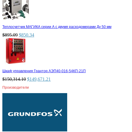
Теплосчетчик МАГИКА серии А с двумя расходомерами Ду 50 мм
$
895.09
$
850.34
Шкаф управления Грантор АЭП40-016-54КП-21П
$
150,314.10
$
149,671.21
Производители