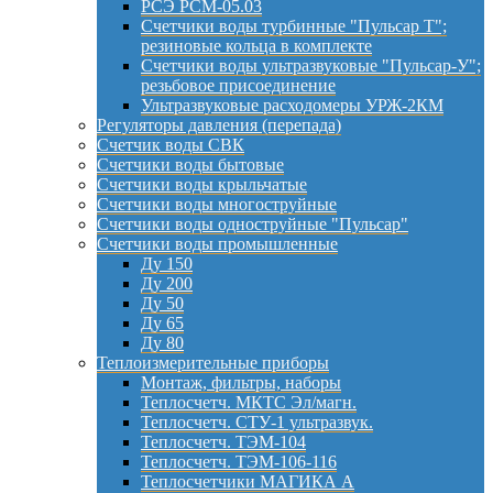
РСЭ РСМ-05.03
Счетчики воды турбинные "Пульсар Т";
резиновые кольца в комплекте
Счетчики воды ультразвуковые "Пульсар-У";
резьбовое присоединение
Ультразвуковые расходомеры УРЖ-2КМ
Регуляторы давления (перепада)
Счетчик воды СВК
Счетчики воды бытовые
Счетчики воды крыльчатые
Счетчики воды многоструйные
Счетчики воды одноструйные "Пульсар"
Счетчики воды промышленные
Ду 150
Ду 200
Ду 50
Ду 65
Ду 80
Теплоизмерительные приборы
Монтаж, фильтры, наборы
Теплосчетч. МКТС Эл/магн.
Теплосчетч. СТУ-1 ультразвук.
Теплосчетч. ТЭМ-104
Теплосчетч. ТЭМ-106-116
Теплосчетчики МАГИКА А