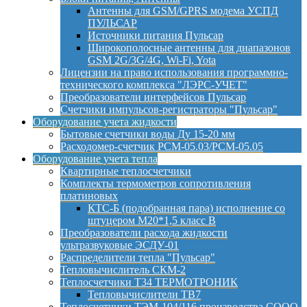
Антенны для GSM/GPRS модема УСПД
ПУЛЬСАР
Источники питания Пульсар
Широкополосные антенны для диапазонов
GSM 2G/3G/4G, Wi-Fi, Yota
Лицензии на право использования программно-
технического комплекса "ЛЭРС-УЧЕТ"
Преобразователи интерфейсов Пульсар
Счетчики импульсов-регистраторы "Пульсар"
Оборудование учета жидкости
Бытовые счетчики воды Ду 15-20 мм
Расходомер-счетчик РСМ-05.03/РСМ-05.05
Оборудование учета тепла
Квартирные теплосчетчики
Комплекты термометров сопротивления
платиновых
КТС-Б (подобранная пара) исполнение со
штуцером М20*1,5 класс B
Преобразователи расхода жидкости
ультразвуковые ЭСДУ-01
Распределители тепла "Пульсар"
Тепловычислитель СКМ-2
Теплосчетчики Т34 ТЕРМОТРОНИК
Тепловычислители ТВ7
Теплосчетчики ТЭМ-104/116 производства СООО