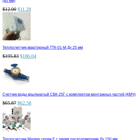
(80 мм)
$
12.00
$
11.28
Теплосчетчик квартирный ТТК-01-М Ду 25 мм
$
195.83
$
186.04
Счетчик воды крыльчатый СВК-25Г с комплектом монтажных частей (КМЧ)
$
65.87
$
62.58
Теплосчетчик Магика серии Е с двумя расходомерами Ду 150 мм