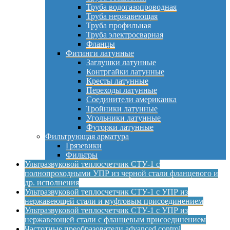
Труба водогазопроводная
Труба нержавеющая
Труба профильная
Труба электросварная
Фланцы
Фитинги латунные
Заглушки латунные
Контргайки латунные
Кресты латунные
Переходы латунные
Соединители американка
Тройники латунные
Угольники латунные
Футорки латунные
Фильтрующая арматура
Грязевики
Фильтры
Ультразвуковой теплосчетчик СТУ-1 с
полнопроходными УПР из черной стали фланцевого и
др. исполнения
Ультразвуковой теплосчетчик СТУ-1 с УПР из
нержавеющей стали и муфтовым присоединением
Ультразвуковой теплосчетчик СТУ-1 с УПР из
нержавеющей стали с фланцевым присоединением
Частотные преобразователи advanced control