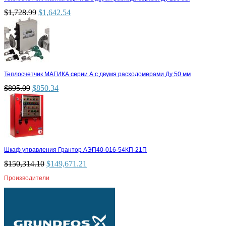
$
1,728.99
$
1,642.54
Теплосчетчик МАГИКА серии А с двумя расходомерами Ду 50 мм
$
895.09
$
850.34
Шкаф управления Грантор АЭП40-016-54КП-21П
$
150,314.10
$
149,671.21
Производители