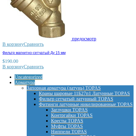
предосмотр
В корзину
Сравнить
Фильтр магнитно-сетчатый Ду 15 мм
$
190.00
В корзину
Сравнить
Uncategorized
Арматура
Запорная арматура (латунь) TOPAS
Краны шаровые 11Б27п1 Латунные TOPAS
Фильтр сетчатый латунный TOPAS
Фитинги латунные никелированные TOPAS
Заглушки TOPAS
Контргайки TOPAS
Кресты TOPAS
Муфты TOPAS
Ниппели TOPAS