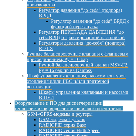
производства
Регулятор давления "до-себя" (подпора)
ВРДД
Регулятор давления "до себя" ВРДД с
функцией перезапуска
Регулятор ПЕРЕПАДА ДАВЛЕНИЯ "до
себя ВРПД с фиксированной настройкой
Регуляторы давления "до-себя" (подпора)
RDT-S
Ручные балансировочные клапаны с фланцевым
присоединением, Py = 16 бар
Ручной балансировочный клапан MSV-F2,
Py = 16 бар пр-ва Danfoss
Шкаф управления клапаном, насосом контуров
отопления и/или ГВС и/или приточной
вентиляции
Шкафы управления клапанами и насосами
ВШУ-1
Оборудование и ПО для диспетчеризации
теплосчетчиков, водосчетчиков и электросчетчиков
GSM-/GPRS-модемы и роутеры
GSM модемы Пульсар
RADIOFID серия Base
RADIOFID серия Hidh-Speed
RADIOFID серия Smart