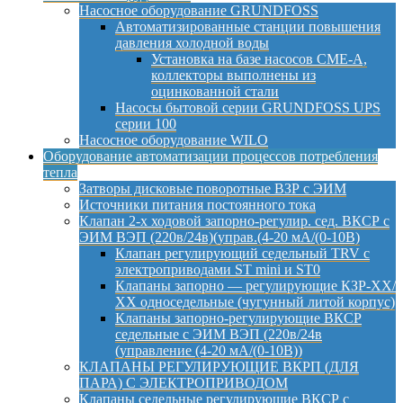
Насосное оборудование GRUNDFOSS
Автоматизированные станции повышения
давления холодной воды
Установка на базе насосов CME-A,
коллекторы выполнены из
оцинкованной стали
Насосы бытовой серии GRUNDFOSS UPS
серии 100
Насосное оборудование WILO
Оборудование автоматизации процессов потребления
тепла
Затворы дисковые поворотные ВЗР с ЭИМ
Источники питания постоянного тока
Клапан 2-х ходовой запорно-регулир. сед. ВКСР с
ЭИМ ВЭП (220в/24в)(управ.(4-20 мА/(0-10В)
Клапан регулирующий седельный TRV с
электроприводами ST mini и ST0
Клапаны запорно — регулирующие КЗР-ХХ/
ХХ односедельные (чугунный литой корпус)
Клапаны запорно-регулирующие ВКСР
седельные с ЭИМ ВЭП (220в/24в
(управление (4-20 мА/(0-10В))
КЛАПАНЫ РЕГУЛИРУЮЩИЕ ВКРП (ДЛЯ
ПАРА) С ЭЛЕКТРОПРИВОДОМ
Клапаны седельные регулирующие ВКСР с