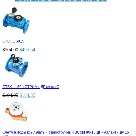
СТВК 1 5015
$
504.00
$
495.54
СТВХ — 50 «СТРИМ» ДГ класс С
$
194.05
$
184.35
Счетчик воды крыльчатый одноструйный ВСКМ 90-15 ДГ «Атлант» Ду 15