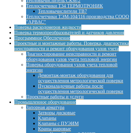
Тепловычислитель СКМ-2
Теплосчетчики Т34 ТЕРМОТРОНИК
Тепловычислители ТВ7
Теплосчетчики ТЭМ-104/116 производства СООО
"АРВАС"
Поверка расходомеров жидкости
Поверка термопреобразователей и датчиков давления
Программное Обеспечение
Проектные и монтажные работы. Поверка, диагностика
неисправности и ремонт оборудования узлов учета
Диагностирование неисправности и ремонт
оборудования узлов учета тепловой энергии
Поверка оборудования узлов учета тепловой
энергии
Демонтаж-монтаж оборудования для
осуществления метрологической поверки
Пусконаладочные работы после
осуществления метрологической поверки
Проектные работы и услуги
Промышленное оборудование
Запорная арматура
Затворы дисковые
Клапаны
Клапаны с ПУЭИМ
Краны шаровые