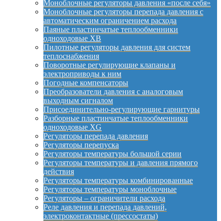
Моноблочные регуляторы давления «после себя»
Моноблочные регуляторы перепада давления с
автоматическим ограничением расхода
Паяные пластинчатые теплообменники
одноходовые XB
Пилотные регуляторы давления для систем
теплоснабжения
Поворотные регулирующие клапаны и
электроприводы к ним
Погодные компенсаторы
Преобразователи давления с аналоговым
выходным сигналом
Присоединительно-регулирующие гарнитуры
Разборные пластинчатые теплообменники
одноходовые XG
Регуляторы перепада давления
Регуляторы перепуска
Регуляторы температуры большой серии
Регуляторы температуры и давления прямого
действия
Регуляторы температуры комбинированные
Регуляторы температуры моноблочные
Регуляторы – ограничители расхода
Реле давления и перепада давлений,
электроконтактные (прессостаты)