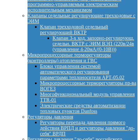
программно-управляемым электрическим
исполнительным механизмом
Клапаны седельные регулирующие трехходовые с
ЭИМ
Клапан трехходовой седельный
регулирующий ВКТР
Клапан 3-х ход. запорно-регулирующ.
седельн. ВКТР с ЭИМ ВЭП (220в/24в
(управление 4-20мА/(0-10В)))
Микропроцессорные терморегуляторы
(контроллеры) отопления и ГВС
Блоки управления системой
автоматического регулирования
параметрами теплоносителя АРТ-05.02
Микропроцессорные терморегуляторы пр-ва
ВОГЕЗ
Многофункциональный модуль управления
TTR-01
Электрические средства автоматизации
тепловых пунктов Danfoss
Регуляторы давления
Регуляторы перепада давления прямого
действия ВРПД и регуляторы давления "до-
себя" ВРДП
Регуляторы давления "до-себя" российского