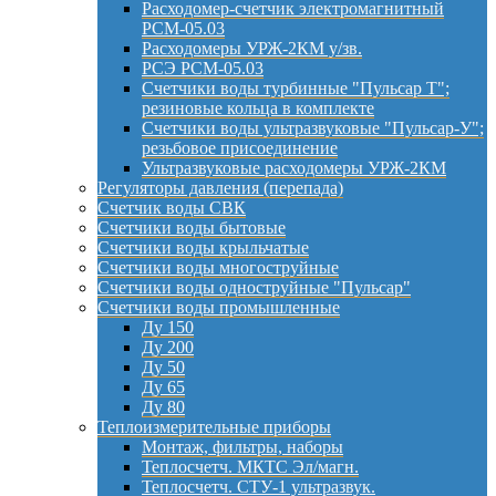
Расходомер-счетчик электромагнитный
РСМ-05.03
Расходомеры УРЖ-2КМ у/зв.
РСЭ РСМ-05.03
Счетчики воды турбинные "Пульсар Т";
резиновые кольца в комплекте
Счетчики воды ультразвуковые "Пульсар-У";
резьбовое присоединение
Ультразвуковые расходомеры УРЖ-2КМ
Регуляторы давления (перепада)
Счетчик воды СВК
Счетчики воды бытовые
Счетчики воды крыльчатые
Счетчики воды многоструйные
Счетчики воды одноструйные "Пульсар"
Счетчики воды промышленные
Ду 150
Ду 200
Ду 50
Ду 65
Ду 80
Теплоизмерительные приборы
Монтаж, фильтры, наборы
Теплосчетч. МКТС Эл/магн.
Теплосчетч. СТУ-1 ультразвук.