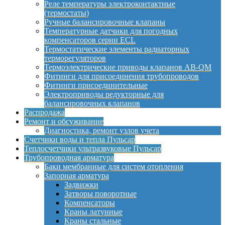
Реле температуры электроконтактные
(термостаты)
Ручные балансировочные клапаны
Температурные датчики для погодных
компенсаторов серии ECL
Термостатические элементы радиаторных
терморегуляторов
Термоэлектрические приводы клапанов AB-QM
Фитинги для присоединения трубопроводов
Фитинги присоединительные
Электроприводы редукторные для
балансировочных клапанов
Распродажа
Ремонт и обсуживание
Диагностика, ремонт узлов учета
Счетчики воды и тепла Пульсар
Теплосчетчики ультразвуковые Пульсар
Трубопроводная арматура
Баки мембранные для систем отопления
Запорная арматура
Задвижки
Затворы поворотные
Компенсаторы
Краны латунные
Краны стальные