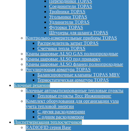
Переходники TOPAS
Соединители TOPAS
Тройники TOPAS
Угольники TOPAS
Удлинители TOPAS
Футорки TOPAS
Штуцеры для шланга TOPAS
Контрольно-измерительные приборы TOPAS
Распределитель затрат TOPAS
Счетчики тепла TOPAS
Краны шаровые ALSO GAS полнопроходные
Краны шаровые ALSO под приварку
Краны шаровые ALSO фланец полнопроходные
Регулирующая арматура TOPAS
Балансировочные клапаны TOPAS MBV
Термостатическая арматура TOPAS
Блочные решения
Блочные автоматизированные тепловые пункты
Тепловые пункты Тесс Инжиниринг
Комплект оборудования для организации узла
учета тепловой энергии
С двумя расходомерами
С одним расходомером
Диспетчеризация теплосчетчиков
RADIOFID серия Base