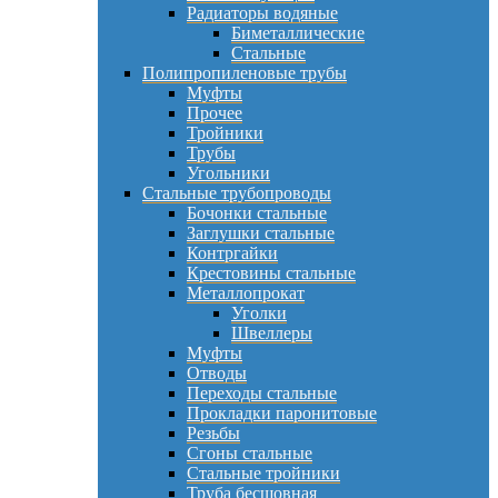
Радиаторы водяные
Биметаллические
Стальные
Полипропиленовые трубы
Муфты
Прочее
Тройники
Трубы
Угольники
Стальные трубопроводы
Бочонки стальные
Заглушки стальные
Контргайки
Крестовины стальные
Металлопрокат
Уголки
Швеллеры
Муфты
Отводы
Переходы стальные
Прокладки паронитовые
Резьбы
Сгоны стальные
Стальные тройники
Труба бесшовная