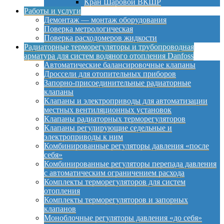
Кран Шаровой ВКШР
Работы и услуги
Демонтаж — монтаж оборудования
Поверка метрологическая
Поверка расходомеров жидкости
Радиаторные терморегуляторы и трубопроводная
арматура для систем водяного отопления Danfoss
Автоматические балансировочные клапаны
Дроссели для отопительных приборов
Запорно-присоединительные радиаторные
клапаны
Клапаны и электроприводы для автоматизации
местных вентиляционных установок
Клапаны радиаторных терморегуляторов
Клапаны регулирующие седельные и
электроприводы к ним
Комбинированные регуляторы давления «после
себя»
Комбинированные регуляторы перепада давления
с автоматическим ограничением расхода
Комплекты терморегуляторов для систем
отопления
Комплекты терморегуляторов и запорных
клапанов
Моноблочные регуляторы давления «до себя»