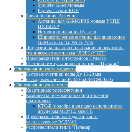
SprutNet GSM Модемы
Роутеры серии RUH
Блоки питания, Антенны
Антенны для GSM/GPRS модема УСПД
ПУЛЬСАР
Источники питания Пульсар
Широкополосные антенны для диапазонов
GSM 2G/3G/4G, Wi-Fi, Yota
Лицензии на право использования программно-
технического комплекса "ЛЭРС-УЧЕТ"
Преобразователи интерфейсов Пульсар
Счетчики импульсов-регистраторы "Пульсар"
Оборудование учета жидкости
Бытовые счетчики воды Ду 15-20 мм
Расходомер-счетчик РСМ-05.03/РСМ-05.05
Оборудование учета тепла
Квартирные теплосчетчики
Комплекты термометров сопротивления
платиновых
КТС-Б (подобранная пара) исполнение со
штуцером М20*1,5 класс B
Преобразователи расхода жидкости
ультразвуковые ЭСДУ-01
Распределители тепла "Пульсар"