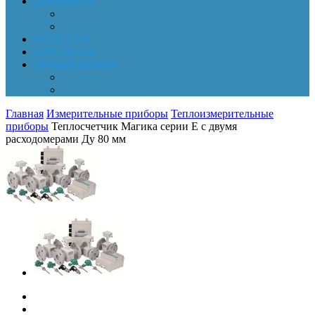
Документы
Online-оплата
Обработка персональных данных
НОВОСТИ
КОНТАКТЫ
Личный кабинет
Корзина
Заказы
Главная
Измерительные приборы
Теплоизмерительные
приборы
Теплосчетчик Магика серии Е с двумя
расходомерами Ду 80 мм