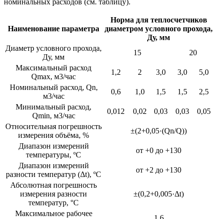
номинальных расходов (см. таблицу).
Норма для теплосчетчиков
Наименование параметра
диаметром условного прохода,
Ду, мм
Диаметр условного прохода,
15
20
Ду, мм
Максимальный расход
1,2
2
3,0
3,0
5,0
Qmax, м3/час
Номинальный расход, Qn,
0,6
1,0
1,5
1,5
2,5
м3/час
Минимальный расход,
0,012
0,02
0,03
0,03
0,05
Qmin, м3/час
Относительная погрешность
±(2+0,05·(Qn/Q))
измерения объёма, %
Диапазон измерений
от +0 до +130
температуры, ºС
Диапазон измерений
от +2 до +130
разности температур (Δt), ºС
Абсолютная погрешность
измерения разности
±(0,2+0,005·Δt)
температур, °С
Максимальное рабочее
1,6