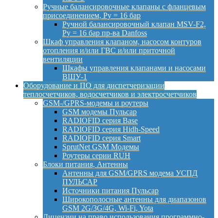
Ручные балансировочные клапаны с фланцевым
присоединением, Py = 16 бар
Ручной балансировочный клапан MSV-F2,
Py = 16 бар пр-ва Danfoss
Шкаф управления клапаном, насосом контуров
отопления и/или ГВС и/или приточной
вентиляции
Шкафы управления клапанами и насосами
ВШУ-1
Оборудование и ПО для диспетчеризации
теплосчетчиков, водосчетчиков и электросчетчиков
GSM-/GPRS-модемы и роутеры
GSM модемы Пульсар
RADIOFID серия Base
RADIOFID серия Hidh-Speed
RADIOFID серия Smart
SprutNet GSM Модемы
Роутеры серии RUH
Блоки питания, Антенны
Антенны для GSM/GPRS модема УСПД
ПУЛЬСАР
Источники питания Пульсар
Широкополосные антенны для диапазонов
GSM 2G/3G/4G, Wi-Fi, Yota
Лицензии на право использования программно-