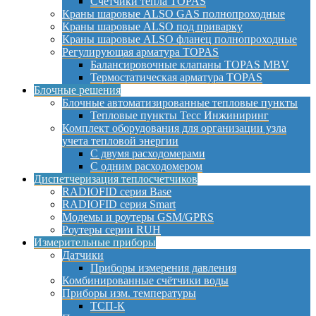
Счетчики тепла TOPAS
Краны шаровые ALSO GAS полнопроходные
Краны шаровые ALSO под приварку
Краны шаровые ALSO фланец полнопроходные
Регулирующая арматура TOPAS
Балансировочные клапаны TOPAS MBV
Термостатическая арматура TOPAS
Блочные решения
Блочные автоматизированные тепловые пункты
Тепловые пункты Тесс Инжиниринг
Комплект оборудования для организации узла
учета тепловой энергии
С двумя расходомерами
С одним расходомером
Диспетчеризация теплосчетчиков
RADIOFID серия Base
RADIOFID серия Smart
Модемы и роутеры GSM/GPRS
Роутеры серии RUH
Измерительные приборы
Датчики
Приборы измерения давления
Комбинированные счётчики воды
Приборы изм. температуры
ТСП-К