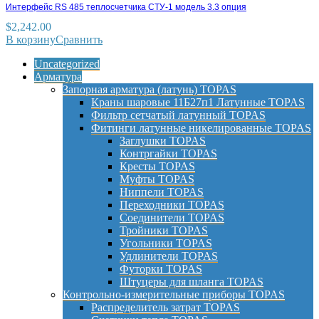
Интерфейс RS 485 теплосчетчика СТУ-1 модель 3.3 опция
$
2,242.00
В корзину
Сравнить
Uncategorized
Арматура
Запорная арматура (латунь) TOPAS
Краны шаровые 11Б27п1 Латунные TOPAS
Фильтр сетчатый латунный TOPAS
Фитинги латунные никелированные TOPAS
Заглушки TOPAS
Контргайки TOPAS
Кресты TOPAS
Муфты TOPAS
Ниппели TOPAS
Переходники TOPAS
Соединители TOPAS
Тройники TOPAS
Угольники TOPAS
Удлинители TOPAS
Футорки TOPAS
Штуцеры для шланга TOPAS
Контрольно-измерительные приборы TOPAS
Распределитель затрат TOPAS