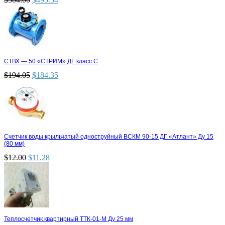
СТВХ — 50 «СТРИМ» ДГ класс С
$
194.05
$
184.35
Счетчик воды крыльчатый одноструйный ВСКМ 90-15 ДГ «Атлант» Ду 15
(80 мм)
$
12.00
$
11.28
Теплосчетчик квартирный ТТК-01-М Ду 25 мм