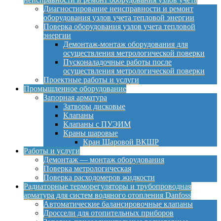
Диагностирование неисправности и ремонт
оборудования узлов учета тепловой энергии
Поверка оборудования узлов учета тепловой
энергии
Демонтаж-монтаж оборудования для
осуществления метрологической поверки
Пусконаладочные работы после
осуществления метрологической поверки
Проектные работы и услуги
Промышленное оборудование
Запорная арматура
Затворы дисковые
Клапаны
Клапаны с ПУЭИМ
Краны шаровые
Кран Шаровой ВКШР
Работы и услуги
Демонтаж — монтаж оборудования
Поверка метрологическая
Поверка расходомеров жидкости
Радиаторные терморегуляторы и трубопроводная
арматура для систем водяного отопления Danfoss
Автоматические балансировочные клапаны
Дроссели для отопительных приборов