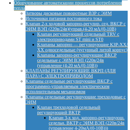
Оборудование автоматизации процессов потребления
тепла
Затворы дисковые поворотные ВЗР с ЭИМ
Источники питания постоянного тока
Клапан 2-х ходовой запорно-регулир. сед. ВКСР с
ЭИМ ВЭП (220в/24в)(управ.(4-20 мА/(0-10В)
Клапан регулирующий седельный TRV с
электроприводами ST mini и ST0
Клапаны запорно — регулирующие КЗР-ХХ/
ХХ односедельные (чугунный литой корпус)
Клапаны запорно-регулирующие ВКСР
седельные с ЭИМ ВЭП (220в/24в
(управление (4-20 мА/(0-10В))
КЛАПАНЫ РЕГУЛИРУЮЩИЕ ВКРП (ДЛЯ
ПАРА) С ЭЛЕКТРОПРИВОДОМ
Клапаны седельные регулирующие ВКСР с
программно-управляемым электрическим
исполнительным механизмом
Клапаны седельные регулирующие трехходовые с
ЭИМ
Клапан трехходовой седельный
регулирующий ВКТР
Клапан 3-х ход. запорно-регулирующ.
седельн. ВКТР с ЭИМ ВЭП (220в/24в
(управление 4-20мА/(0-10В)))