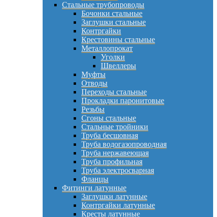
Стальные трубопроводы
Бочонки стальные
Заглушки стальные
Контргайки
Крестовины стальные
Металлопрокат
Уголки
Швеллеры
Муфты
Отводы
Переходы стальные
Прокладки паронитовые
Резьбы
Сгоны стальные
Стальные тройники
Труба бесшовная
Труба водогазопроводная
Труба нержавеющая
Труба профильная
Труба электросварная
Фланцы
Фитинги латунные
Заглушки латунные
Контргайки латунные
Кресты латунные