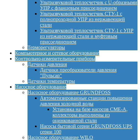
Ультразвуковой теплосчетчик с U-образными
УПР с фланцевым присоединением
Ультразвуковой теплосчетчик СТУ-1 с
полнопроходной УПР из нержавеющей
стали
Ультразвуковой теплосчетчик СТУ-1 с УПР
из нержавеющей стали и муфтовым
присоединением
Терморегуляторы
Компьютерное и сетевое оборудование
Контрольно-измерительные приборы
Датчики давления
Датчики преобразователи давления
"Пульсар"
Датчики температуры
Насосное оборудование
Насосное оборудование GRUNDFOSS
Автоматизированные станции повышения
давления холодной воды
Установка на базе насосов CME-A,
коллекторы выполнены из
оцинкованной стали
Насосы бытовой серии GRUNDFOSS UPS
серии 100
Насосное оборудование WILO