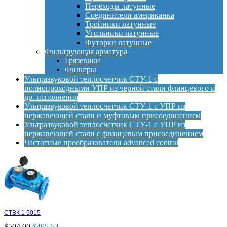
Переходы латунные
Соединители американка
Тройники латунные
Угольники латунные
Футорки латунные
Фильтрующая арматура
Грязевики
Фильтры
Ультразвуковой теплосчетчик СТУ-1 с
полнопроходными УПР из черной стали фланцевого и
др. исполнения
Ультразвуковой теплосчетчик СТУ-1 с УПР из
нержавеющей стали и муфтовым присоединением
Ультразвуковой теплосчетчик СТУ-1 с УПР из
нержавеющей стали с фланцевым присоединением
Частотные преобразователи advanced control
СТВК 1 5015
$
504.00
$
495.54