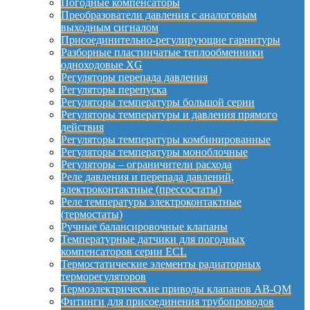
Погодные компенсаторы
Преобразователи давления с аналоговым
выходным сигналом
Присоединительно-регулирующие гарнитуры
Разборные пластинчатые теплообменники
одноходовые XG
Регуляторы перепада давления
Регуляторы перепуска
Регуляторы температуры большой серии
Регуляторы температуры и давления прямого
действия
Регуляторы температуры комбинированные
Регуляторы температуры моноблочные
Регуляторы – ограничители расхода
Реле давления и перепада давлений,
электроконтактные (прессостаты)
Реле температуры электроконтактные
(термостаты)
Ручные балансировочные клапаны
Температурные датчики для погодных
компенсаторов серии ECL
Термостатические элементы радиаторных
терморегуляторов
Термоэлектрические приводы клапанов AB-QM
Фитинги для присоединения трубопроводов