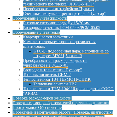
технического комплекса "ЛЭРС-УЧЕТ"
Преобразователи интерфейсов Пульсар
Счетчики импульсов-регистраторы "Пульсар"
Оборудование учета жидкости
Бытовые счетчики воды Ду 15-20 мм
Расходомер-счетчик РСМ-05.03/РСМ-05.05
Оборудование учета тепла
Квартирные теплосчетчики
Комплекты термометров сопротивления
платиновых
КТС-Б (подобранная пара) исполнение со
штуцером М20*1,5 класс B
Преобразователи расхода жидкости
ультразвуковые ЭСДУ-01
Распределители тепла "Пульсар"
Тепловычислитель СКМ-2
Теплосчетчики Т34 ТЕРМОТРОНИК
Тепловычислители ТВ7
Теплосчетчики ТЭМ-104/116 производства СООО
"АРВАС"
Поверка расходомеров жидкости
Поверка термопреобразователей и датчиков давления
Программное Обеспечение
Проектные и монтажные работы. Поверка, диагностика
неисправности и ремонт оборудования узлов учета