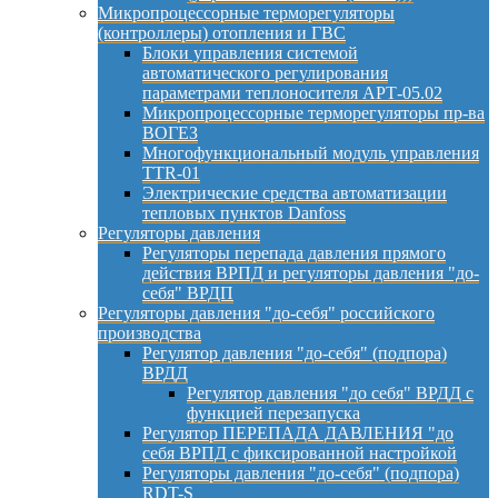
Микропроцессорные терморегуляторы
(контроллеры) отопления и ГВС
Блоки управления системой
автоматического регулирования
параметрами теплоносителя АРТ-05.02
Микропроцессорные терморегуляторы пр-ва
ВОГЕЗ
Многофункциональный модуль управления
TTR-01
Электрические средства автоматизации
тепловых пунктов Danfoss
Регуляторы давления
Регуляторы перепада давления прямого
действия ВРПД и регуляторы давления "до-
себя" ВРДП
Регуляторы давления "до-себя" российского
производства
Регулятор давления "до-себя" (подпора)
ВРДД
Регулятор давления "до себя" ВРДД с
функцией перезапуска
Регулятор ПЕРЕПАДА ДАВЛЕНИЯ "до
себя ВРПД с фиксированной настройкой
Регуляторы давления "до-себя" (подпора)
RDT-S