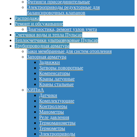
Фитинги присоединительные
Электроприводы редукторные для
балансировочных клапанов
Распродажа
Ремонт и обсуживание
Диагностика, ремонт узлов учета
Счетчики воды и тепла Пульсар
Теплосчетчики ультразвуковые Пульсар
Трубопроводная арматура
Баки мембранные для систем отопления
Запорная арматура
Задвижки
Затворы поворотные
Компенсаторы
Краны латунные
Краны стальные
КИПиА
Датчики
Комплектующие
Контроллеры
Манометры
Реле давления
Термоманометры
Термометры
Электроприводы