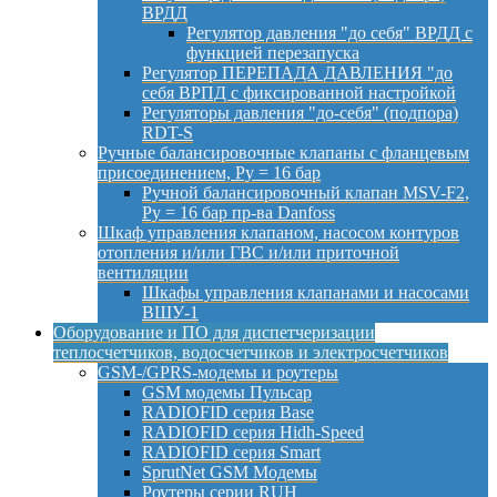
ВРДД
Регулятор давления "до себя" ВРДД с
функцией перезапуска
Регулятор ПЕРЕПАДА ДАВЛЕНИЯ "до
себя ВРПД с фиксированной настройкой
Регуляторы давления "до-себя" (подпора)
RDT-S
Ручные балансировочные клапаны с фланцевым
присоединением, Py = 16 бар
Ручной балансировочный клапан MSV-F2,
Py = 16 бар пр-ва Danfoss
Шкаф управления клапаном, насосом контуров
отопления и/или ГВС и/или приточной
вентиляции
Шкафы управления клапанами и насосами
ВШУ-1
Оборудование и ПО для диспетчеризации
теплосчетчиков, водосчетчиков и электросчетчиков
GSM-/GPRS-модемы и роутеры
GSM модемы Пульсар
RADIOFID серия Base
RADIOFID серия Hidh-Speed
RADIOFID серия Smart
SprutNet GSM Модемы
Роутеры серии RUH