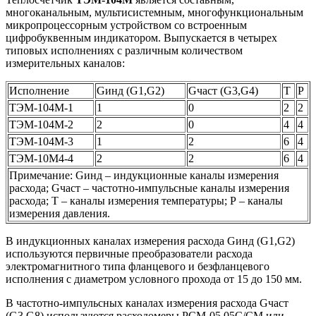
многоканальным, мультисистемным, многофункциональным
микропроцессорным устройством со встроенным
цифробуквенным индикатором. Выпускается в четырех
типовых исполнениях с различным количеством
измерительных каналов:
Исполнение
Gинд (G1,G2)
Gчаст (G3,G4)
Т
Р
ТЭМ-104М-1
1
0
2
2
ТЭМ-104М-2
2
0
4
4
ТЭМ-104М-3
1
2
6
4
ТЭМ-10М4-4
2
2
6
4
Примечание: Gинд – индукционные каналы измерения
расхода; Gчаст – частотно-импульсные каналы измерения
расхода; Т – каналы измерения температуры; Р – каналы
измерения давления.
В индукционных каналах измерения расхода Gинд (G1,G2)
используются первичные преобразователи расхода
электромагнитного типа фланцевого и безфланцевого
исполнения с диаметром условного прохода от 15 до 150 мм.
В частотно-импульсных каналах измерения расхода Gчаст
(G3,G8) используются расходомеры РСМ-05.05С/СМ или