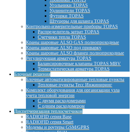
Угольники TOPAS
Удлинители TOPAS
Футорки TOPAS
Штуцеры для шланга TOPAS
Контрольно-измерительные приборы TOPAS
Распределитель затрат TOPAS
Счетчики тепла TOPAS
Краны шаровые ALSO GAS полнопроходные
Краны шаровые ALSO под приварку
Краны шаровые ALSO фланец полнопроходные
Регулирующая арматура TOPAS
Балансировочные клапаны TOPAS MBV
Термостатическая арматура TOPAS
Блочные решения
Блочные автоматизированные тепловые пункты
Тепловые пункты Тесс Инжиниринг
Комплект оборудования для организации узла
учета тепловой энергии
С двумя расходомерами
С одним расходомером
Диспетчеризация теплосчетчиков
RADIOFID серия Base
RADIOFID серия Smart
Модемы и роутеры GSM/GPRS