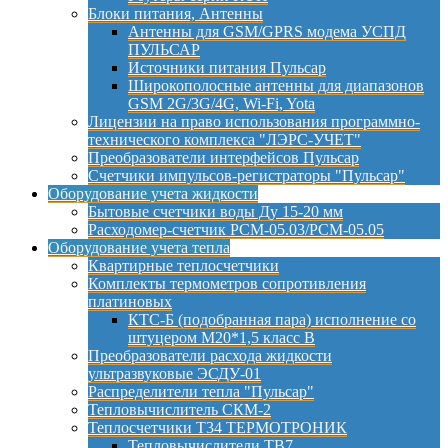
Блоки питания, Антенны
Антенны для GSM/GPRS модема УСПД
ПУЛЬСАР
Источники питания Пульсар
Широкополосные антенны для диапазонов
GSM 2G/3G/4G, Wi-Fi, Yota
Лицензии на право использования программно-
технического комплекса "ЛЭРС-УЧЕТ"
Преобразователи интерфейсов Пульсар
Счетчики импульсов-регистраторы "Пульсар"
Оборудование учета жидкости
Бытовые счетчики воды Ду 15-20 мм
Расходомер-счетчик РСМ-05.03/РСМ-05.05
Оборудование учета тепла
Квартирные теплосчетчики
Комплекты термометров сопротивления
платиновых
КТС-Б (подобранная пара) исполнение со
штуцером М20*1,5 класс B
Преобразователи расхода жидкости
ультразвуковые ЭСДУ-01
Распределители тепла "Пульсар"
Тепловычислитель СКМ-2
Теплосчетчики Т34 ТЕРМОТРОНИК
Тепловычислители ТВ7