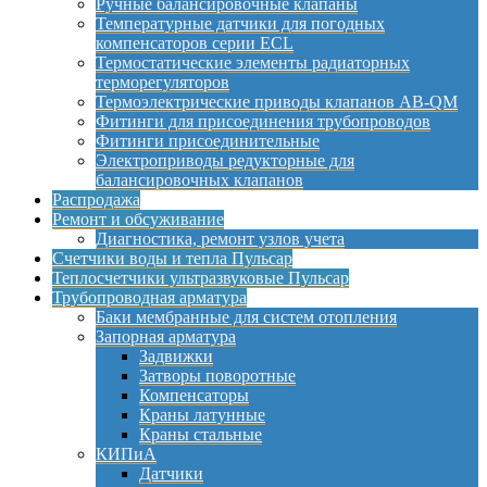
Ручные балансировочные клапаны
Температурные датчики для погодных
компенсаторов серии ECL
Термостатические элементы радиаторных
терморегуляторов
Термоэлектрические приводы клапанов AB-QM
Фитинги для присоединения трубопроводов
Фитинги присоединительные
Электроприводы редукторные для
балансировочных клапанов
Распродажа
Ремонт и обсуживание
Диагностика, ремонт узлов учета
Счетчики воды и тепла Пульсар
Теплосчетчики ультразвуковые Пульсар
Трубопроводная арматура
Баки мембранные для систем отопления
Запорная арматура
Задвижки
Затворы поворотные
Компенсаторы
Краны латунные
Краны стальные
КИПиА
Датчики