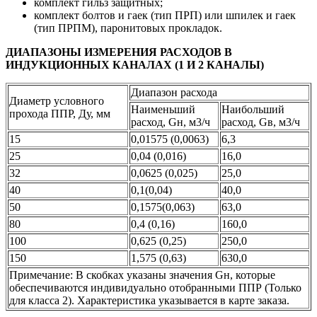
комплект гильз защитных;
комплект болтов и гаек (тип ПРП) или шпилек и гаек
(тип ПРПМ), паронитовых прокладок.
ДИАПАЗОНЫ ИЗМЕРЕНИЯ РАСХОДОВ В
ИНДУКЦИОННЫХ КАНАЛАХ (1 И 2 КАНАЛЫ)
Диапазон расхода
Диаметр условного
Наименьший
Наибольший
прохода ППР, Ду, мм
расход, Gн, м3/ч
расход, Gв, м3/ч
15
0,01575 (0,0063)
6,3
25
0,04 (0,016)
16,0
32
0,0625 (0,025)
25,0
40
0,1(0,04)
40,0
50
0,1575(0,063)
63,0
80
0,4 (0,16)
160,0
100
0,625 (0,25)
250,0
150
1,575 (0,63)
630,0
Примечание: В скобках указаны значения Gн, которые
обеспечиваются индивидуально отобранными ППР (Только
для класса 2). Характеристика указывается в карте заказа.