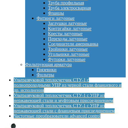
Труба профильная
Труба электросварная
Фланцы
Фитинги латунные
Заглушки латунные
Контргайки латунные
Кресты латунные
Переходы латунные
Соединители американка
Тройники латунные
Угольники латунные
Футорки латунные
Фильтрующая арматура
Грязевики
Фильтры
Ультразвуковой теплосчетчик СТУ-1 с
полнопроходными УПР из черной стали фланцевого и
др. исполнения
Ультразвуковой теплосчетчик СТУ-1 с УПР из
нержавеющей стали и муфтовым присоединением
Ультразвуковой теплосчетчик СТУ-1 с УПР из
нержавеющей стали с фланцевым присоединением
Частотные преобразователи advanced control