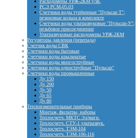
Расходомеры УРЖ-2КМ у/зв.
РСЭ РСМ-05.03
Счетчики воды турбинные "Пульсар Т";
резиновые кольца в комплекте
Счетчики воды ультразвуковые "Пульсар-У";
резьбовое присоединение
Ультразвуковые расходомеры УРЖ-2КМ
Регуляторы давления (перепада)
Счетчик воды СВК
Счетчики воды бытовые
Счетчики воды крыльчатые
Счетчики воды многоструйные
Счетчики воды одноструйные "Пульсар"
Счетчики воды промышленные
Ду 150
Ду 200
Ду 50
Ду 65
Ду 80
Теплоизмерительные приборы
Монтаж, фильтры, наборы
Теплосчетч. МКТС Эл/магн.
Теплосчетч. СТУ-1 ультразвук.
Теплосчетч. ТЭМ-104
Теплосчетч. ТЭМ-106-116