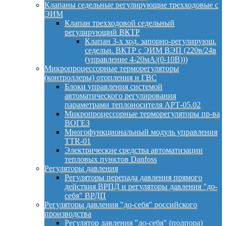
Клапаны седельные регулирующие трехходовые с
ЭИМ
Клапан трехходовой седельный
регулирующий ВКТР
Клапан 3-х ход. запорно-регулирующ.
седельн. ВКТР с ЭИМ ВЭП (220в/24в
(управление 4-20мА/(0-10В)))
Микропроцессорные терморегуляторы
(контроллеры) отопления и ГВС
Блоки управления системой
автоматического регулирования
параметрами теплоносителя АРТ-05.02
Микропроцессорные терморегуляторы пр-ва
ВОГЕЗ
Многофункциональный модуль управления
TTR-01
Электрические средства автоматизации
тепловых пунктов Danfoss
Регуляторы давления
Регуляторы перепада давления прямого
действия ВРПД и регуляторы давления "до-
себя" ВРДП
Регуляторы давления "до-себя" российского
производства
Регулятор давления "до-себя" (подпора)