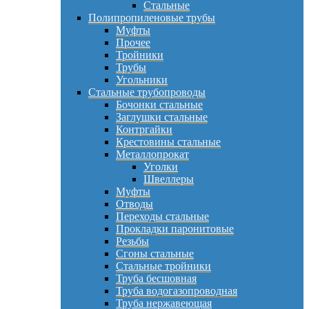
Стальные
Полипропиленовые трубы
Муфты
Прочее
Тройники
Трубы
Угольники
Стальные трубопроводы
Бочонки стальные
Заглушки стальные
Контргайки
Крестовины стальные
Металлопрокат
Уголки
Швеллеры
Муфты
Отводы
Переходы стальные
Прокладки паронитовые
Резьбы
Сгоны стальные
Стальные тройники
Труба бесшовная
Труба водогазопроводная
Труба нержавеющая