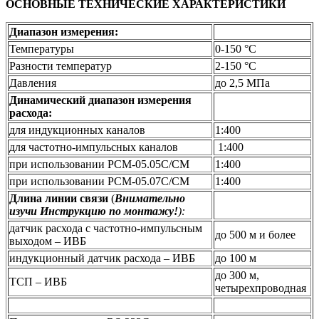
ОСНОВНЫЕ ТЕХНИЧЕСКИЕ ХАРАКТЕРИСТИКИ
Диапазон измерения:
Температуры
0-150 °С
Разности температур
2-150 °С
Давления
до 2,5 МПа
Динамический диапазон измерения
расхода:
для индукционных каналов
1:400
для частотно-импульсных каналов
1:400
при использовании РСМ-05.05С/СМ
1:400
при использовании РСМ-05.07С/СМ
1:400
Длина линии связи
(
Внимательно
изучи Инструкцию по монтажу!
):
датчик расхода c частотно-импульсным
до 500 м и более
выходом – ИВБ
индукционный датчик расхода – ИВБ
до 100 м
до 300 м,
ТСП – ИВБ
четырехпроводная