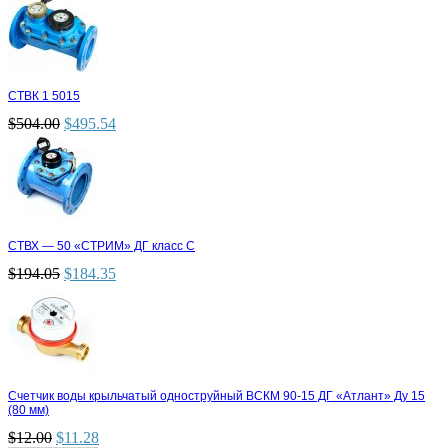
СТВК 1 5015
$
504.00
$
495.54
СТВХ — 50 «СТРИМ» ДГ класс С
$
194.05
$
184.35
Счетчик воды крыльчатый одноструйный ВСКМ 90-15 ДГ «Атлант» Ду 15
(80 мм)
$
12.00
$
11.28