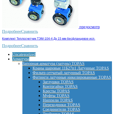
предосмотр
Подробнее
Сравнить
Комплект Теплосчетчик ТЭМ-104-4 Ду 15 мм бесфланцевое исп.
Подробнее
Сравнить
Uncategorized
Арматура
Запорная арматура (латунь) TOPAS
Краны шаровые 11Б27п1 Латунные TOPAS
Фильтр сетчатый латунный TOPAS
Фитинги латунные никелированные TOPAS
Заглушки TOPAS
Контргайки TOPAS
Кресты TOPAS
Муфты TOPAS
Ниппели TOPAS
Переходники TOPAS
Соединители TOPAS
Тройники TOPAS