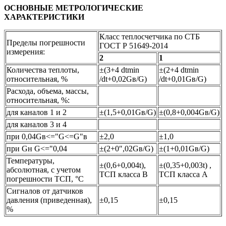
ОСНОВНЫЕ МЕТРОЛОГИЧЕСКИЕ
ХАРАКТЕРИСТИКИ
Класс теплосчетчика по СТБ
Пределы погрешности
ГОСТ Р 51649-2014
измерения:
2
1
Количества теплоты,
±(3+4 dtmin
±(2+4 dtmin
относительная, %
/dt+0,02Gв/G)
/dt+0,01Gв/G)
Расхода, объема, массы,
относительная, %:
для каналов 1 и 2
±(1,5+0,01Gв/G)
±(0,8+0,004Gв/G)
для каналов 3 и 4
при 0,04Gв<="G<=G"в
±2,0
±1,0
при Gн G<="0,04
±(2+0″,02Gв/G)
±(1+0,01Gв/G)
Температуры,
±(0,6+0,004t),
±(0,35+0,003t) ,
абсолютная, с учетом
ТСП класса В
ТСП класса А
погрешности ТСП, °С
Сигналов от датчиков
давления (приведенная),
±0,15
±0,15
%