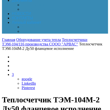
Документы
Online-оплата
Обработка персональных данных
НОВОСТИ
КОНТАКТЫ
Личный кабинет
Корзина
Заказы
Главная
Оборудование учета тепла
Теплосчетчики
ТЭМ-104/116 производства СООО "АРВАС"
Теплосчетчик
ТЭМ-104М-2 Ду50 фланцевое исполнение
3
google
LinkedIn
Pinterest
Теплосчетчик ТЭМ-104М-2
Ду50 фланцевое исполнение