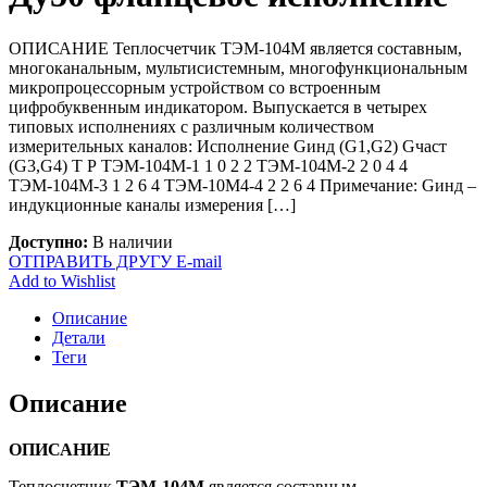
ОПИСАНИЕ Теплосчетчик ТЭМ-104М является составным,
многоканальным, мультисистемным, многофункциональным
микропроцессорным устройством со встроенным
цифробуквенным индикатором. Выпускается в четырех
типовых исполнениях с различным количеством
измерительных каналов: Исполнение Gинд (G1,G2) Gчаст
(G3,G4) Т Р ТЭМ-104М-1 1 0 2 2 ТЭМ-104М-2 2 0 4 4
ТЭМ-104М-3 1 2 6 4 ТЭМ-10М4-4 2 2 6 4 Примечание: Gинд –
индукционные каналы измерения […]
Доступно:
В наличии
ОТПРАВИТЬ ДРУГУ E-mail
Add to Wishlist
Описание
Детали
Теги
Описание
ОПИСАНИЕ
Теплосчетчик
ТЭМ-104М
является составным,