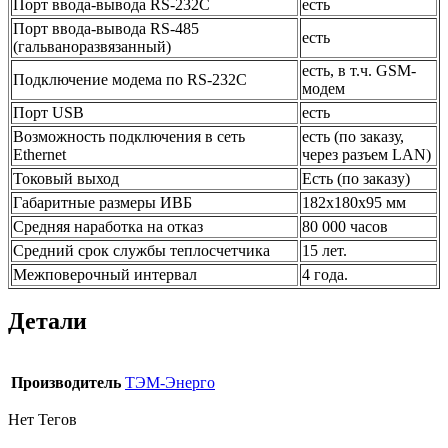
Порт ввода-вывода RS-232С
есть
Порт ввода-вывода RS-485
есть
(гальваноразвязанный)
есть, в т.ч. GSM-
Подключение модема по RS-232С
модем
Порт USB
есть
Возможность подключения в сеть
есть (по заказу,
Ethernet
через разъем LAN)
Токовый выход
Есть (по заказу)
Габаритные размеры ИВБ
182х180х95 мм
Средняя наработка на отказ
80 000 часов
Средний срок службы теплосчетчика
15 лет.
Межповерочный интервал
4 года.
Детали
Производитель
ТЭМ-Энерго
Нет Тегов