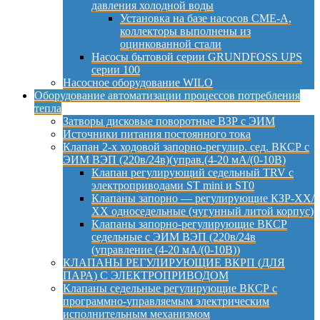
давления холодной воды
Установка на базе насосов CME-A,
коллекторы выполнены из
оцинкованной стали
Насосы бытовой серии GRUNDFOSS UPS
серии 100
Насосное оборудование WILO
Оборудование автоматизации процессов потребления
тепла
Затворы дисковые поворотные ВЗР с ЭИМ
Источники питания постоянного тока
Клапан 2-х ходовой запорно-регулир. сед. ВКСР с
ЭИМ ВЭП (220в/24в)(управ.(4-20 мА/(0-10В)
Клапан регулирующий седельный TRV с
электроприводами ST mini и ST0
Клапаны запорно — регулирующие КЗР-ХХ/
ХХ односедельные (чугунный литой корпус)
Клапаны запорно-регулирующие ВКСР
седельные с ЭИМ ВЭП (220в/24в
(управление (4-20 мА/(0-10В))
КЛАПАНЫ РЕГУЛИРУЮЩИЕ ВКРП (ДЛЯ
ПАРА) С ЭЛЕКТРОПРИВОДОМ
Клапаны седельные регулирующие ВКСР с
программно-управляемым электрическим
исполнительным механизмом