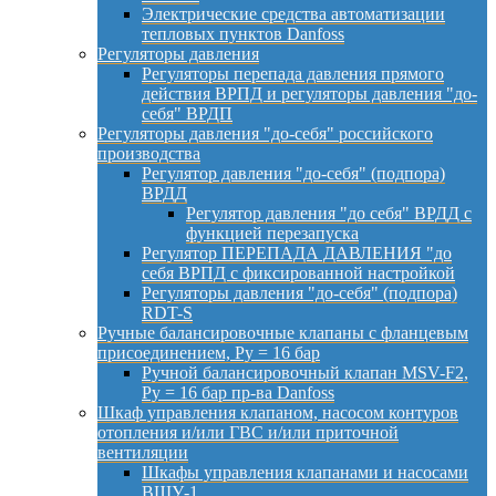
Электрические средства автоматизации
тепловых пунктов Danfoss
Регуляторы давления
Регуляторы перепада давления прямого
действия ВРПД и регуляторы давления "до-
себя" ВРДП
Регуляторы давления "до-себя" российского
производства
Регулятор давления "до-себя" (подпора)
ВРДД
Регулятор давления "до себя" ВРДД с
функцией перезапуска
Регулятор ПЕРЕПАДА ДАВЛЕНИЯ "до
себя ВРПД с фиксированной настройкой
Регуляторы давления "до-себя" (подпора)
RDT-S
Ручные балансировочные клапаны с фланцевым
присоединением, Py = 16 бар
Ручной балансировочный клапан MSV-F2,
Py = 16 бар пр-ва Danfoss
Шкаф управления клапаном, насосом контуров
отопления и/или ГВС и/или приточной
вентиляции
Шкафы управления клапанами и насосами
ВШУ-1