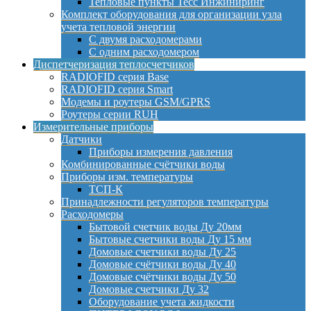
Тепловые пункты Тесс Инжиниринг
Комплект оборудования для организации узла
учета тепловой энергии
С двумя расходомерами
С одним расходомером
Диспетчеризация теплосчетчиков
RADIOFID серия Base
RADIOFID серия Smart
Модемы и роутеры GSM/GPRS
Роутеры серии RUH
Измерительные приборы
Датчики
Приборы измерения давления
Комбинированные счётчики воды
Приборы изм. температуры
ТСП-К
Принадлежности регуляторов температуры
Расходомеры
Бытовой счетчик воды Ду 20мм
Бытовые счетчики воды Ду 15 мм
Домовые счетчики воды Ду 25
Домовые счётчики воды Ду 40
Домовые счётчики воды Ду 50
Домовые счетчики Ду 32
Оборудование учета жидкости