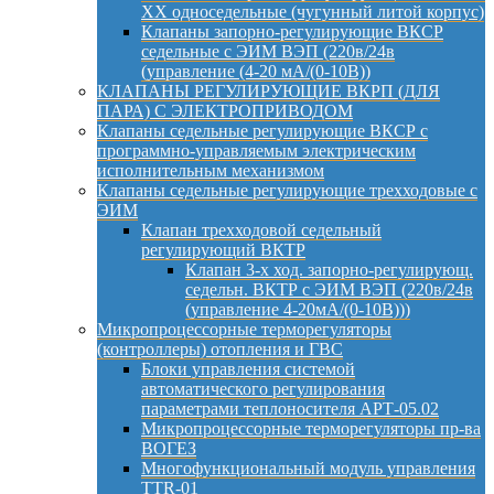
ХХ односедельные (чугунный литой корпус)
Клапаны запорно-регулирующие ВКСР
седельные с ЭИМ ВЭП (220в/24в
(управление (4-20 мА/(0-10В))
КЛАПАНЫ РЕГУЛИРУЮЩИЕ ВКРП (ДЛЯ
ПАРА) С ЭЛЕКТРОПРИВОДОМ
Клапаны седельные регулирующие ВКСР с
программно-управляемым электрическим
исполнительным механизмом
Клапаны седельные регулирующие трехходовые с
ЭИМ
Клапан трехходовой седельный
регулирующий ВКТР
Клапан 3-х ход. запорно-регулирующ.
седельн. ВКТР с ЭИМ ВЭП (220в/24в
(управление 4-20мА/(0-10В)))
Микропроцессорные терморегуляторы
(контроллеры) отопления и ГВС
Блоки управления системой
автоматического регулирования
параметрами теплоносителя АРТ-05.02
Микропроцессорные терморегуляторы пр-ва
ВОГЕЗ
Многофункциональный модуль управления
TTR-01