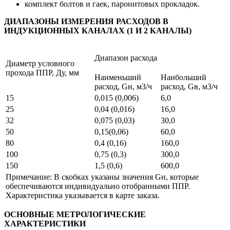
комплект болтов и гаек, паронитовых прокладок.
ДИАПАЗОНЫ ИЗМЕРЕНИЯ РАСХОДОВ В
ИНДУКЦИОННЫХ КАНАЛАХ (1 И 2 КАНАЛЫ)
Диапазон расхода
Диаметр условного
прохода ППР, Ду, мм
Наименьший
Наибольший
расход, Gн, м3/ч
расход, Gв, м3/ч
15
0,015 (0,006)
6,0
25
0,04 (0,016)
16,0
32
0,075 (0,03)
30,0
50
0,15(0,06)
60,0
80
0,4 (0,16)
160,0
100
0,75 (0,3)
300,0
150
1,5 (0,6)
600,0
Примечание: В скобках указаны значения Gн, которые
обеспечиваются индивидуально отобранными ППР.
Характеристика указывается в карте заказа.
ОСНОВНЫЕ МЕТРОЛОГИЧЕСКИЕ
ХАРАКТЕРИСТИКИ