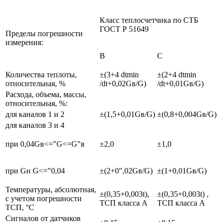
Класс теплосчетчика по СТБ
ГОСТ Р 51649
Пределы погрешности
измерения:
В
С
Количества теплоты,
±(3+4 dtmin
±(2+4 dtmin
относительная, %
/dt+0,02Gв/G)
/dt+0,01Gв/G)
Расхода, объема, массы,
относительная, %:
для каналов 1 и 2
±(1,5+0,01Gв/G)
±(0,8+0,004Gв/G)
для каналов 3 и 4
при 0,04Gв<="G<=G"в
±2,0
±1,0
при Gн G<="0,04
±(2+0″,02Gв/G)
±(1+0,01Gв/G)
Температуры, абсолютная,
±(0,35+0,003t),
±(0,35+0,003t) ,
с учетом погрешности
ТСП класса А
ТСП класса А
ТСП, °С
Сигналов от датчиков