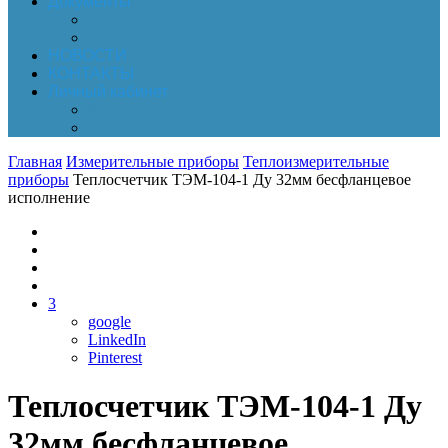
Документы
Online-оплата
Обработка персональных данных
НОВОСТИ
КОНТАКТЫ
Личный кабинет
Корзина
Заказы
Главная
Измерительные приборы
Теплоизмерительные
приборы
Теплосчетчик ТЭМ-104-1 Ду 32мм бесфланцевое
исполнение
3
google
LinkedIn
Pinterest
Теплосчетчик ТЭМ-104-1 Ду
32мм бесфланцевое