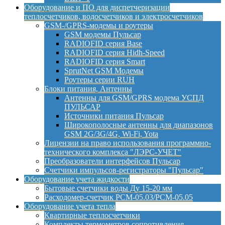
Оборудование и ПО для диспетчеризации
теплосчетчиков, водосчетчиков и электросчетчиков
GSM-/GPRS-модемы и роутеры
GSM модемы Пульсар
RADIOFID серия Base
RADIOFID серия Hidh-Speed
RADIOFID серия Smart
SprutNet GSM Модемы
Роутеры серии RUH
Блоки питания, Антенны
Антенны для GSM/GPRS модема УСПД
ПУЛЬСАР
Источники питания Пульсар
Широкополосные антенны для диапазонов
GSM 2G/3G/4G, Wi-Fi, Yota
Лицензии на право использования программно-
технического комплекса "ЛЭРС-УЧЕТ"
Преобразователи интерфейсов Пульсар
Счетчики импульсов-регистраторы "Пульсар"
Оборудование учета жидкости
Бытовые счетчики воды Ду 15-20 мм
Расходомер-счетчик РСМ-05.03/РСМ-05.05
Оборудование учета тепла
Квартирные теплосчетчики
Комплекты термометров сопротивления