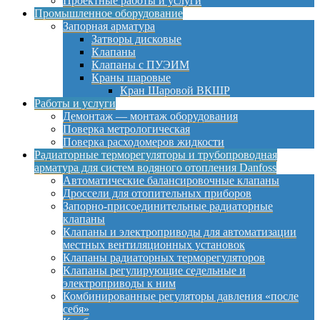
Проектные работы и услуги
Промышленное оборудование
Запорная арматура
Затворы дисковые
Клапаны
Клапаны с ПУЭИМ
Краны шаровые
Кран Шаровой ВКШР
Работы и услуги
Демонтаж — монтаж оборудования
Поверка метрологическая
Поверка расходомеров жидкости
Радиаторные терморегуляторы и трубопроводная
арматура для систем водяного отопления Danfoss
Автоматические балансировочные клапаны
Дроссели для отопительных приборов
Запорно-присоединительные радиаторные
клапаны
Клапаны и электроприводы для автоматизации
местных вентиляционных установок
Клапаны радиаторных терморегуляторов
Клапаны регулирующие седельные и
электроприводы к ним
Комбинированные регуляторы давления «после
себя»