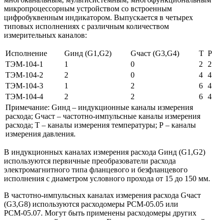
микропроцессорным устройством со встроенным
цифробуквенным индикатором. Выпускается в четырех
типовых исполнениях с различным количеством
измерительных каналов:
Исполнение
Gинд (G1,G2)
Gчаст (G3,G4)
Т
Р
ТЭМ-104-1
1
0
2
2
ТЭМ-104-2
2
0
4
4
ТЭМ-104-3
1
2
6
4
ТЭМ-104-4
2
2
6
4
Примечание: Gинд – индукционные каналы измерения
расхода; Gчаст – частотно-импульсные каналы измерения
расхода; Т – каналы измерения температуры; Р – каналы
измерения давления.
В индукционных каналах измерения расхода Gинд (G1,G2)
используются первичные преобразователи расхода
электромагнитного типа фланцевого и безфланцевого
исполнения с диаметром условного прохода от 15 до 150 мм.
В частотно-импульсных каналах измерения расхода Gчаст
(G3,G8) используются расходомеры РСМ-05.05 или
РСМ-05.07. Могут быть применены расходомеры других