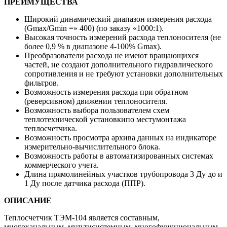
ПРЕИМУЩЕСТВА
Широкий динамический диапазон измерения расхода
(Gmax/Gmin =» 400) (по заказу «1000:1).
Высокая точность измерений расхода теплоносителя (не
более 0,9 % в диапазоне 4-100% Gmax).
Преобразователи расхода не имеют вращающихся
частей, не создают дополнительного гидравлического
сопротивления и не требуют установки дополнительных
фильтров.
Возможность измерения расхода при обратном
(реверсивном) движении теплоносителя.
Возможность выбора пользователем схем
теплотехнической установкипо местумонтажа
теплосчетчика.
Возможность просмотра архива данных на индикаторе
измерительно-вычислительного блока.
Возможность работы в автоматизированных системах
коммерческого учета.
Длина прямолинейных участков трубопровода 3 Ду до и
1 Ду после датчика расхода (ППР).
ОПИСАНИЕ
Теплосчетчик ТЭМ-104 является составным,
многоканальным, мультисистемным, многофункциональным