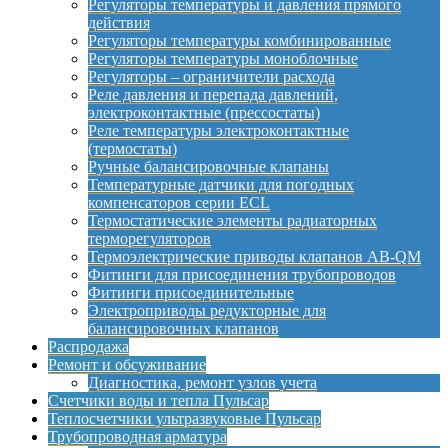
Регуляторы температуры и давления прямого
действия
Регуляторы температуры комбинированные
Регуляторы температуры моноблочные
Регуляторы – ограничители расхода
Реле давления и перепада давлений,
электроконтактные (прессостаты)
Реле температуры электроконтактные
(термостаты)
Ручные балансировочные клапаны
Температурные датчики для погодных
компенсаторов серии ECL
Термостатические элементы радиаторных
терморегуляторов
Термоэлектрические приводы клапанов AB-QM
Фитинги для присоединения трубопроводов
Фитинги присоединительные
Электроприводы редукторные для
балансировочных клапанов
Распродажа
Ремонт и обсуживание
Диагностика, ремонт узлов учета
Счетчики воды и тепла Пульсар
Теплосчетчики ультразвуковые Пульсар
Трубопроводная арматура