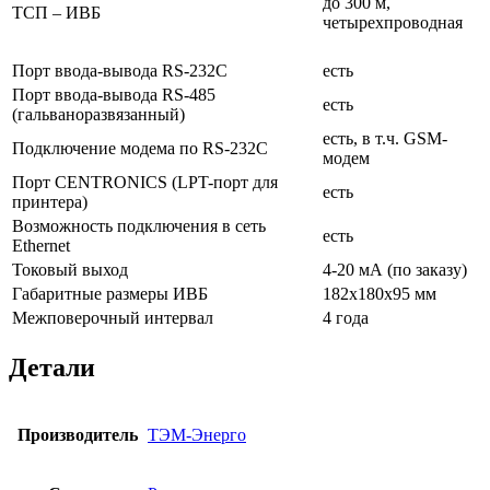
до 300 м,
ТСП – ИВБ
четырехпроводная
Порт ввода-вывода RS-232С
есть
Порт ввода-вывода RS-485
есть
(гальваноразвязанный)
есть, в т.ч. GSM-
Подключение модема по RS-232С
модем
Порт CENTRONICS (LPT-порт для
есть
принтера)
Возможность подключения в сеть
есть
Ethernet
Токовый выход
4-20 мА (по заказу)
Габаритные размеры ИВБ
182х180х95 мм
Межповерочный интервал
4 года
Детали
Производитель
ТЭМ-Энерго