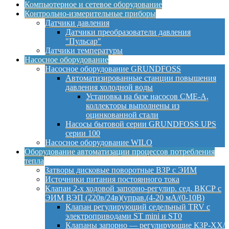
Компьютерное и сетевое оборудование
Контрольно-измерительные приборы
Датчики давления
Датчики преобразователи давления
"Пульсар"
Датчики температуры
Насосное оборудование
Насосное оборудование GRUNDFOSS
Автоматизированные станции повышения
давления холодной воды
Установка на базе насосов CME-A,
коллекторы выполнены из
оцинкованной стали
Насосы бытовой серии GRUNDFOSS UPS
серии 100
Насосное оборудование WILO
Оборудование автоматизации процессов потребления
тепла
Затворы дисковые поворотные ВЗР с ЭИМ
Источники питания постоянного тока
Клапан 2-х ходовой запорно-регулир. сед. ВКСР с
ЭИМ ВЭП (220в/24в)(управ.(4-20 мА/(0-10В)
Клапан регулирующий седельный TRV с
электроприводами ST mini и ST0
Клапаны запорно — регулирующие КЗР-ХХ/