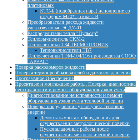
платиновых
КТС-Б (подобранная пара) исполнение со
штуцером М20*1,5 класс B
Преобразователи расхода жидкости
ультразвуковые ЭСДУ-01
Распределители тепла "Пульсар"
Тепловычислитель СКМ-2
Теплосчетчики Т34 ТЕРМОТРОНИК
Тепловычислители ТВ7
Теплосчетчики ТЭМ-104/116 производства СООО
"АРВАС"
Поверка расходомеров жидкости
Поверка термопреобразователей и датчиков давления
Программное Обеспечение
Проектные и монтажные работы. Поверка, диагностика
неисправности и ремонт оборудования узлов учета
Диагностирование неисправности и ремонт
оборудования узлов учета тепловой энергии
Поверка оборудования узлов учета тепловой
энергии
Демонтаж-монтаж оборудования для
осуществления метрологической поверки
Пусконаладочные работы после
осуществления метрологической поверки