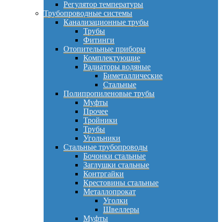
Регулятор температуры
Трубопроводные системы
Канализационные трубы
Трубы
Фитинги
Отопительные приборы
Комплектующие
Радиаторы водяные
Биметаллические
Стальные
Полипропиленовые трубы
Муфты
Прочее
Тройники
Трубы
Угольники
Стальные трубопроводы
Бочонки стальные
Заглушки стальные
Контргайки
Крестовины стальные
Металлопрокат
Уголки
Швеллеры
Муфты