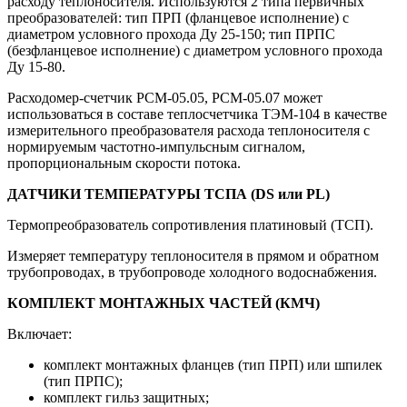
расходу теплоносителя. Используются 2 типа первичных
преобразователей: тип ПРП (фланцевое исполнение) с
диаметром условного прохода Ду 25-150; тип ПРПС
(безфланцевое исполнение) с диаметром условного прохода
Ду 15-80.
Расходомер-счетчик РСМ-05.05, РСМ-05.07 может
использоваться в составе теплосчетчика ТЭМ-104 в качестве
измерительного преобразователя расхода теплоносителя с
нормируемым частотно-импульсным сигналом,
пропорциональным скорости потока.
ДАТЧИКИ ТЕМПЕРАТУРЫ ТСПА (DS или PL)
Термопреобразователь сопротивления платиновый (ТСП).
Измеряет температуру теплоносителя в прямом и обратном
трубопроводах, в трубопроводе холодного водоснабжения.
КОМПЛЕКТ МОНТАЖНЫХ ЧАСТЕЙ (КМЧ)
Включает:
комплект монтажных фланцев (тип ПРП) или шпилек
(тип ПРПС);
комплект гильз защитных;