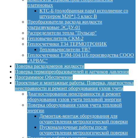
платиновых
КТС-Б (подобранная пара) исполнение со
штуцером М20*1,5 класс B
Преобразователи расхода жидкости
ультразвуковые ЭСДУ-01
Распределители тепла "Пульсар"
Тепловычислитель СКМ-2
Теплосчетчики Т34 ТЕРМОТРОНИК
Тепловычислители ТВ7
Теплосчетчики ТЭМ-104/116 производства СООО
"АРВАС"
Поверка расходомеров жидкости
Поверка термопреобразователей и датчиков давления
Программное Обеспечение
Проектные и монтажные работы. Поверка, диагностика
неисправности и ремонт оборудования узлов учета
Диагностирование неисправности и ремонт
оборудования узлов учета тепловой энергии
Поверка оборудования узлов учета тепловой
энергии
Демонтаж-монтаж оборудования для
осуществления метрологической поверки
Пусконаладочные работы после
осуществления метрологической поверки