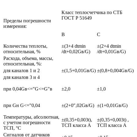
Класс теплосчетчика по СТБ
ГОСТ Р 51649
Пределы погрешности
измерения:
В
С
Количества теплоты,
±(3+4 dtmin
±(2+4 dtmin
относительная, %
/dt+0,02Gв/G)
/dt+0,01Gв/G)
Расхода, объема, массы,
относительная, %:
для каналов 1 и 2
±(1,5+0,01Gв/G)
±(0,8+0,004Gв/G)
для каналов 3 и 4
при 0,04Gв<="G<=G"в
±2,0
±1,0
при Gн G<="0,04
±(2+0″,02Gв/G)
±(1+0,01Gв/G)
Температуры, абсолютная,
±(0,35+0,003t),
±(0,35+0,003t) ,
с учетом погрешности
ТСП класса А
ТСП класса А
ТСП, °С
Сигналов от датчиков