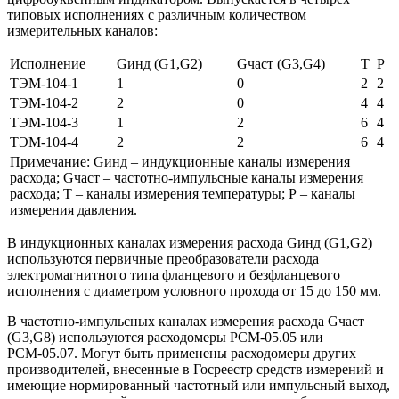
типовых исполнениях с различным количеством
измерительных каналов:
Исполнение
Gинд (G1,G2)
Gчаст (G3,G4)
Т
Р
ТЭМ-104-1
1
0
2
2
ТЭМ-104-2
2
0
4
4
ТЭМ-104-3
1
2
6
4
ТЭМ-104-4
2
2
6
4
Примечание: Gинд – индукционные каналы измерения
расхода; Gчаст – частотно-импульсные каналы измерения
расхода; Т – каналы измерения температуры; Р – каналы
измерения давления.
В индукционных каналах измерения расхода Gинд (G1,G2)
используются первичные преобразователи расхода
электромагнитного типа фланцевого и безфланцевого
исполнения с диаметром условного прохода от 15 до 150 мм.
В частотно-импульсных каналах измерения расхода Gчаст
(G3,G8) используются расходомеры РСМ-05.05 или
РСМ-05.07. Могут быть применены расходомеры других
производителей, внесенные в Госреестр средств измерений и
имеющие нормированный частотный или импульсный выход,