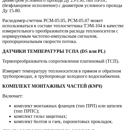
диаметром условного прохода Ду 25-150; тип ПРПС
(безфланцевое исполнение) с диаметром условного прохода
Ду 15-80.
Расходомер-счетчик РСМ-05.05, РСМ-05.07 может
использоваться в составе теплосчетчика ТЭМ-104 в качестве
измерительного преобразователя расхода теплоносителя с
нормируемым частотно-импульсным сигналом,
пропорциональным скорости потока.
ДАТЧИКИ ТЕМПЕРАТУРЫ ТСПА (DS или PL)
Термопреобразователь сопротивления платиновый (ТСП).
Измеряет температуру теплоносителя в прямом и обратном
трубопроводах, в трубопроводе холодного водоснабжения.
КОМПЛЕКТ МОНТАЖНЫХ ЧАСТЕЙ (КМЧ)
Включает:
комплект монтажных фланцев (тип ПРП) или шпилек
(тип ПРПС);
комплект гильз защитных;
комплект болтов и гаек, паронитовых прокладок.