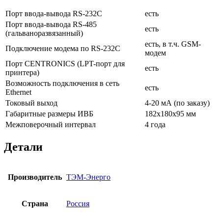
Порт ввода-вывода RS-232С
есть
Порт ввода-вывода RS-485
есть
(гальваноразвязанный)
есть, в т.ч. GSM-
Подключение модема по RS-232С
модем
Порт CENTRONICS (LPT-порт для
есть
принтера)
Возможность подключения в сеть
есть
Ethernet
Токовый выход
4-20 мА (по заказу)
Габаритные размеры ИВБ
182х180х95 мм
Межповерочный интервал
4 года
Детали
Производитель
ТЭМ-Энерго
Страна
Россия