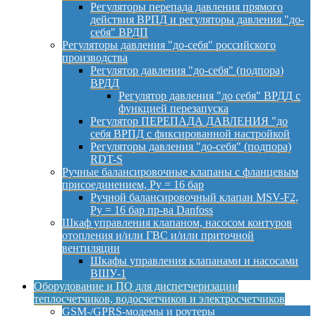
Регуляторы перепада давления прямого
действия ВРПД и регуляторы давления "до-
себя" ВРДП
Регуляторы давления "до-себя" российского
производства
Регулятор давления "до-себя" (подпора)
ВРДД
Регулятор давления "до себя" ВРДД с
функцией перезапуска
Регулятор ПЕРЕПАДА ДАВЛЕНИЯ "до
себя ВРПД с фиксированной настройкой
Регуляторы давления "до-себя" (подпора)
RDT-S
Ручные балансировочные клапаны с фланцевым
присоединением, Py = 16 бар
Ручной балансировочный клапан MSV-F2,
Py = 16 бар пр-ва Danfoss
Шкаф управления клапаном, насосом контуров
отопления и/или ГВС и/или приточной
вентиляции
Шкафы управления клапанами и насосами
ВШУ-1
Оборудование и ПО для диспетчеризации
теплосчетчиков, водосчетчиков и электросчетчиков
GSM-/GPRS-модемы и роутеры