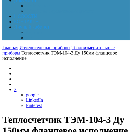
Документы
Online-оплата
Обработка персональных данных
НОВОСТИ
КОНТАКТЫ
Личный кабинет
Корзина
Заказы
Главная
Измерительные приборы
Теплоизмерительные
приборы
Теплосчетчик ТЭМ-104-3 Ду 150мм фланцевое
исполнение
3
google
LinkedIn
Pinterest
Теплосчетчик ТЭМ-104-3 Ду
150мм фланцевое исполнение