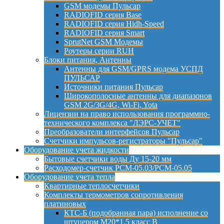
GSM модемы Пульсар
RADIOFID серия Base
RADIOFID серия Hidh-Speed
RADIOFID серия Smart
SprutNet GSM Модемы
Роутеры серии RUH
Блоки питания, Антенны
Антенны для GSM/GPRS модема УСПД
ПУЛЬСАР
Источники питания Пульсар
Широкополосные антенны для диапазонов
GSM 2G/3G/4G, Wi-Fi, Yota
Лицензии на право использования программно-
технического комплекса "ЛЭРС-УЧЕТ"
Преобразователи интерфейсов Пульсар
Счетчики импульсов-регистраторы "Пульсар"
Оборудование учета жидкости
Бытовые счетчики воды Ду 15-20 мм
Расходомер-счетчик РСМ-05.03/РСМ-05.05
Оборудование учета тепла
Квартирные теплосчетчики
Комплекты термометров сопротивления
платиновых
КТС-Б (подобранная пара) исполнение со
штуцером М20*1,5 класс B