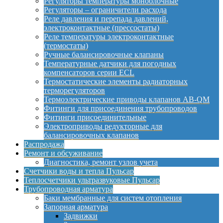
Регуляторы температуры моноблочные
Регуляторы – ограничители расхода
Реле давления и перепада давлений,
электроконтактные (прессостаты)
Реле температуры электроконтактные
(термостаты)
Ручные балансировочные клапаны
Температурные датчики для погодных
компенсаторов серии ECL
Термостатические элементы радиаторных
терморегуляторов
Термоэлектрические приводы клапанов AB-QM
Фитинги для присоединения трубопроводов
Фитинги присоединительные
Электроприводы редукторные для
балансировочных клапанов
Распродажа
Ремонт и обсуживание
Диагностика, ремонт узлов учета
Счетчики воды и тепла Пульсар
Теплосчетчики ультразвуковые Пульсар
Трубопроводная арматура
Баки мембранные для систем отопления
Запорная арматура
Задвижки