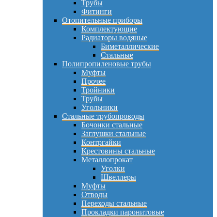
Трубы
Фитинги
Отопительные приборы
Комплектующие
Радиаторы водяные
Биметаллические
Стальные
Полипропиленовые трубы
Муфты
Прочее
Тройники
Трубы
Угольники
Стальные трубопроводы
Бочонки стальные
Заглушки стальные
Контргайки
Крестовины стальные
Металлопрокат
Уголки
Швеллеры
Муфты
Отводы
Переходы стальные
Прокладки паронитовые