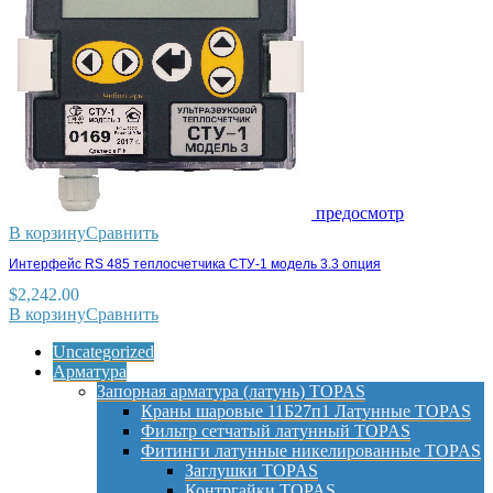
предосмотр
В корзину
Сравнить
Интерфейс RS 485 теплосчетчика СТУ-1 модель 3.3 опция
$
2,242.00
В корзину
Сравнить
Uncategorized
Арматура
Запорная арматура (латунь) TOPAS
Краны шаровые 11Б27п1 Латунные TOPAS
Фильтр сетчатый латунный TOPAS
Фитинги латунные никелированные TOPAS
Заглушки TOPAS
Контргайки TOPAS