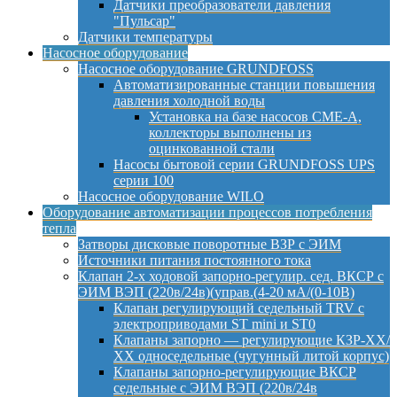
Датчики преобразователи давления
"Пульсар"
Датчики температуры
Насосное оборудование
Насосное оборудование GRUNDFOSS
Автоматизированные станции повышения
давления холодной воды
Установка на базе насосов CME-A,
коллекторы выполнены из
оцинкованной стали
Насосы бытовой серии GRUNDFOSS UPS
серии 100
Насосное оборудование WILO
Оборудование автоматизации процессов потребления
тепла
Затворы дисковые поворотные ВЗР с ЭИМ
Источники питания постоянного тока
Клапан 2-х ходовой запорно-регулир. сед. ВКСР с
ЭИМ ВЭП (220в/24в)(управ.(4-20 мА/(0-10В)
Клапан регулирующий седельный TRV с
электроприводами ST mini и ST0
Клапаны запорно — регулирующие КЗР-ХХ/
ХХ односедельные (чугунный литой корпус)
Клапаны запорно-регулирующие ВКСР
седельные с ЭИМ ВЭП (220в/24в