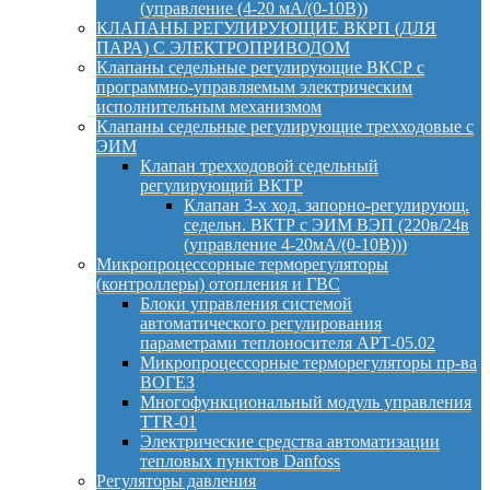
(управление (4-20 мА/(0-10В))
КЛАПАНЫ РЕГУЛИРУЮЩИЕ ВКРП (ДЛЯ
ПАРА) С ЭЛЕКТРОПРИВОДОМ
Клапаны седельные регулирующие ВКСР с
программно-управляемым электрическим
исполнительным механизмом
Клапаны седельные регулирующие трехходовые с
ЭИМ
Клапан трехходовой седельный
регулирующий ВКТР
Клапан 3-х ход. запорно-регулирующ.
седельн. ВКТР с ЭИМ ВЭП (220в/24в
(управление 4-20мА/(0-10В)))
Микропроцессорные терморегуляторы
(контроллеры) отопления и ГВС
Блоки управления системой
автоматического регулирования
параметрами теплоносителя АРТ-05.02
Микропроцессорные терморегуляторы пр-ва
ВОГЕЗ
Многофункциональный модуль управления
TTR-01
Электрические средства автоматизации
тепловых пунктов Danfoss
Регуляторы давления