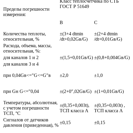
Класс теплосчетчика по СТБ
ГОСТ Р 51649
Пределы погрешности
измерения:
В
С
Количества теплоты,
±(3+4 dtmin
±(2+4 dtmin
относительная, %
/dt+0,02Gв/G)
/dt+0,01Gв/G)
Расхода, объема, массы,
относительная, %:
для каналов 1 и 2
±(1,5+0,01Gв/G)
±(0,8+0,004Gв/G)
для каналов 3 и 4
при 0,04Gв<="G<=G"в
±2,0
±1,0
при Gн G<="0,04
±(2+0″,02Gв/G)
±(1+0,01Gв/G)
Температуры, абсолютная,
±(0,35+0,003t),
±(0,35+0,003t) ,
с учетом погрешности
ТСП класса А
ТСП класса А
ТСП, °С
Сигналов от датчиков
±0,15
±0,15
давления (приведенная), %