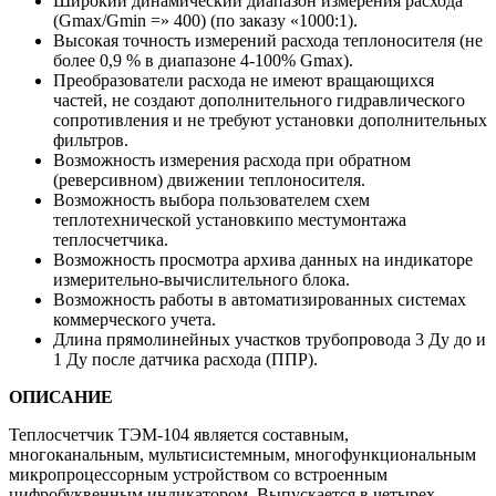
Широкий динамический диапазон измерения расхода
(Gmax/Gmin =» 400) (по заказу «1000:1).
Высокая точность измерений расхода теплоносителя (не
более 0,9 % в диапазоне 4-100% Gmax).
Преобразователи расхода не имеют вращающихся
частей, не создают дополнительного гидравлического
сопротивления и не требуют установки дополнительных
фильтров.
Возможность измерения расхода при обратном
(реверсивном) движении теплоносителя.
Возможность выбора пользователем схем
теплотехнической установкипо местумонтажа
теплосчетчика.
Возможность просмотра архива данных на индикаторе
измерительно-вычислительного блока.
Возможность работы в автоматизированных системах
коммерческого учета.
Длина прямолинейных участков трубопровода 3 Ду до и
1 Ду после датчика расхода (ППР).
ОПИСАНИЕ
Теплосчетчик ТЭМ-104 является составным,
многоканальным, мультисистемным, многофункциональным
микропроцессорным устройством со встроенным
цифробуквенным индикатором. Выпускается в четырех