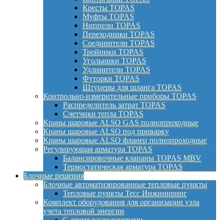
Кресты TOPAS
Муфты TOPAS
Ниппели TOPAS
Переходники TOPAS
Соединители TOPAS
Тройники TOPAS
Угольники TOPAS
Удлинители TOPAS
Футорки TOPAS
Штуцеры для шланга TOPAS
Контрольно-измерительные приборы TOPAS
Распределитель затрат TOPAS
Счетчики тепла TOPAS
Краны шаровые ALSO GAS полнопроходные
Краны шаровые ALSO под приварку
Краны шаровые ALSO фланец полнопроходные
Регулирующая арматура TOPAS
Балансировочные клапаны TOPAS MBV
Термостатическая арматура TOPAS
Блочные решения
Блочные автоматизированные тепловые пункты
Тепловые пункты Тесс Инжиниринг
Комплект оборудования для организации узла
учета тепловой энергии
С двумя расходомерами