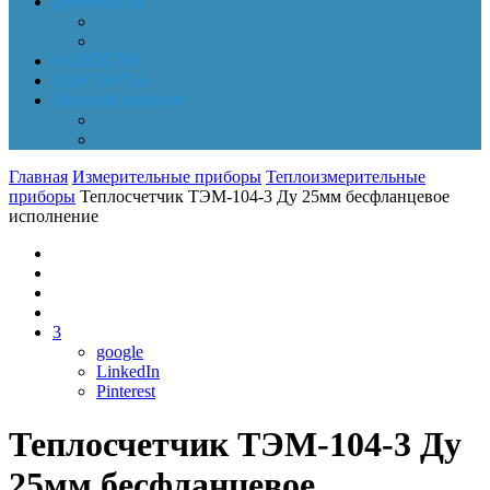
Документы
Online-оплата
Обработка персональных данных
НОВОСТИ
КОНТАКТЫ
Личный кабинет
Корзина
Заказы
Главная
Измерительные приборы
Теплоизмерительные
приборы
Теплосчетчик ТЭМ-104-3 Ду 25мм бесфланцевое
исполнение
3
google
LinkedIn
Pinterest
Теплосчетчик ТЭМ-104-3 Ду
25мм бесфланцевое