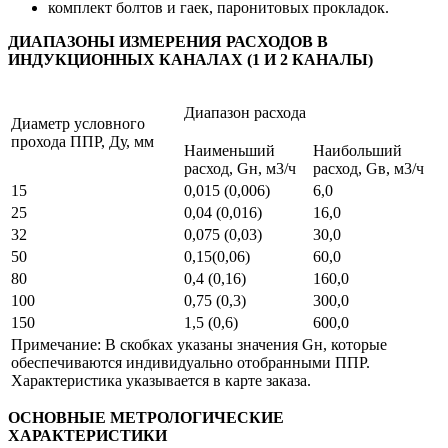
комплект болтов и гаек, паронитовых прокладок.
ДИАПАЗОНЫ ИЗМЕРЕНИЯ РАСХОДОВ В
ИНДУКЦИОННЫХ КАНАЛАХ (1 И 2 КАНАЛЫ)
Диапазон расхода
Диаметр условного
прохода ППР, Ду, мм
Наименьший
Наибольший
расход, Gн, м3/ч
расход, Gв, м3/ч
15
0,015 (0,006)
6,0
25
0,04 (0,016)
16,0
32
0,075 (0,03)
30,0
50
0,15(0,06)
60,0
80
0,4 (0,16)
160,0
100
0,75 (0,3)
300,0
150
1,5 (0,6)
600,0
Примечание: В скобках указаны значения Gн, которые
обеспечиваются индивидуально отобранными ППР.
Характеристика указывается в карте заказа.
ОСНОВНЫЕ МЕТРОЛОГИЧЕСКИЕ
ХАРАКТЕРИСТИКИ