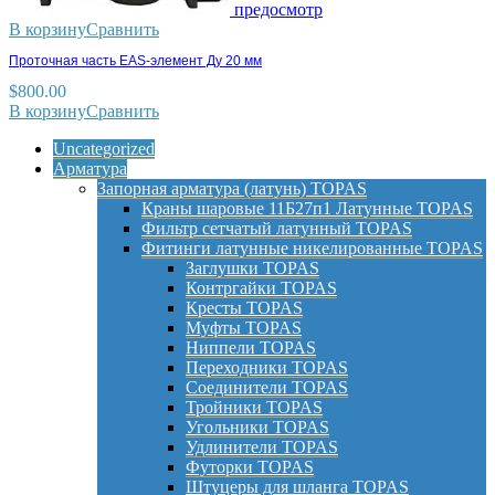
предосмотр
В корзину
Сравнить
Проточная часть EAS-элемент Ду 20 мм
$
800.00
В корзину
Сравнить
Uncategorized
Арматура
Запорная арматура (латунь) TOPAS
Краны шаровые 11Б27п1 Латунные TOPAS
Фильтр сетчатый латунный TOPAS
Фитинги латунные никелированные TOPAS
Заглушки TOPAS
Контргайки TOPAS
Кресты TOPAS
Муфты TOPAS
Ниппели TOPAS
Переходники TOPAS
Соединители TOPAS
Тройники TOPAS
Угольники TOPAS
Удлинители TOPAS
Футорки TOPAS
Штуцеры для шланга TOPAS