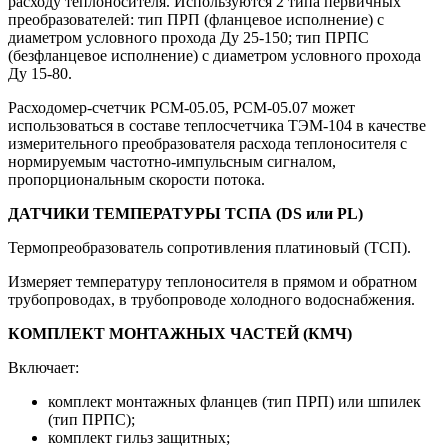
расходу теплоносителя. Используются 2 типа первичных
преобразователей: тип ПРП (фланцевое исполнение) с
диаметром условного прохода Ду 25-150; тип ПРПС
(безфланцевое исполнение) с диаметром условного прохода
Ду 15-80.
Расходомер-счетчик РСМ-05.05, РСМ-05.07 может
использоваться в составе теплосчетчика ТЭМ-104 в качестве
измерительного преобразователя расхода теплоносителя с
нормируемым частотно-импульсным сигналом,
пропорциональным скорости потока.
ДАТЧИКИ ТЕМПЕРАТУРЫ ТСПА (DS или PL)
Термопреобразователь сопротивления платиновый (ТСП).
Измеряет температуру теплоносителя в прямом и обратном
трубопроводах, в трубопроводе холодного водоснабжения.
КОМПЛЕКТ МОНТАЖНЫХ ЧАСТЕЙ (КМЧ)
Включает:
комплект монтажных фланцев (тип ПРП) или шпилек
(тип ПРПС);
комплект гильз защитных;