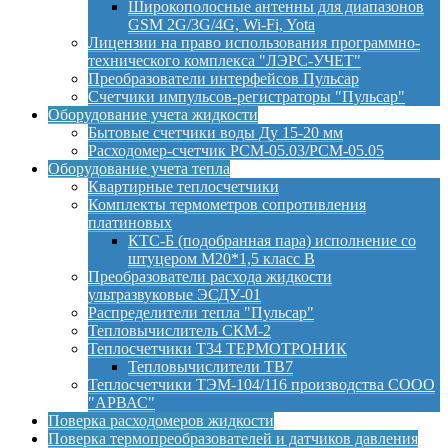
Широкополосные антенны для диапазонов
GSM 2G/3G/4G, Wi-Fi, Yota
Лицензии на право использования программно-
технического комплекса "ЛЭРС-УЧЕТ"
Преобразователи интерфейсов Пульсар
Счетчики импульсов-регистраторы "Пульсар"
Оборудование учета жидкости
Бытовые счетчики воды Ду 15-20 мм
Расходомер-счетчик РСМ-05.03/РСМ-05.05
Оборудование учета тепла
Квартирные теплосчетчики
Комплекты термометров сопротивления
платиновых
КТС-Б (подобранная пара) исполнение со
штуцером М20*1,5 класс B
Преобразователи расхода жидкости
ультразвуковые ЭСДУ-01
Распределители тепла "Пульсар"
Тепловычислитель СКМ-2
Теплосчетчики Т34 ТЕРМОТРОНИК
Тепловычислители ТВ7
Теплосчетчики ТЭМ-104/116 производства СООО
"АРВАС"
Поверка расходомеров жидкости
Поверка термопреобразователей и датчиков давления