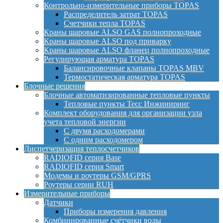
Контрольно-измерительные приборы TOPAS
Распределитель затрат TOPAS
Счетчики тепла TOPAS
Краны шаровые ALSO GAS полнопроходные
Краны шаровые ALSO под приварку
Краны шаровые ALSO фланец полнопроходные
Регулирующая арматура TOPAS
Балансировочные клапаны TOPAS MBV
Термостатическая арматура TOPAS
Блочные решения
Блочные автоматизированные тепловые пункты
Тепловые пункты Тесс Инжиниринг
Комплект оборудования для организации узла
учета тепловой энергии
С двумя расходомерами
С одним расходомером
Диспетчеризация теплосчетчиков
RADIOFID серия Base
RADIOFID серия Smart
Модемы и роутеры GSM/GPRS
Роутеры серии RUH
Измерительные приборы
Датчики
Приборы измерения давления
Комбинированные счётчики воды