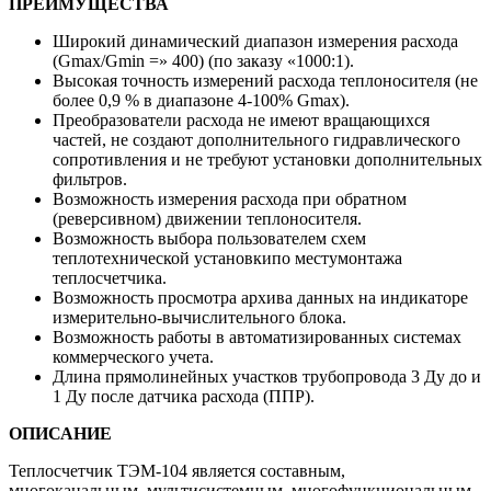
ПРЕИМУЩЕСТВА
Широкий динамический диапазон измерения расхода
(Gmax/Gmin =» 400) (по заказу «1000:1).
Высокая точность измерений расхода теплоносителя (не
более 0,9 % в диапазоне 4-100% Gmax).
Преобразователи расхода не имеют вращающихся
частей, не создают дополнительного гидравлического
сопротивления и не требуют установки дополнительных
фильтров.
Возможность измерения расхода при обратном
(реверсивном) движении теплоносителя.
Возможность выбора пользователем схем
теплотехнической установкипо местумонтажа
теплосчетчика.
Возможность просмотра архива данных на индикаторе
измерительно-вычислительного блока.
Возможность работы в автоматизированных системах
коммерческого учета.
Длина прямолинейных участков трубопровода 3 Ду до и
1 Ду после датчика расхода (ППР).
ОПИСАНИЕ
Теплосчетчик ТЭМ-104 является составным,
многоканальным, мультисистемным, многофункциональным