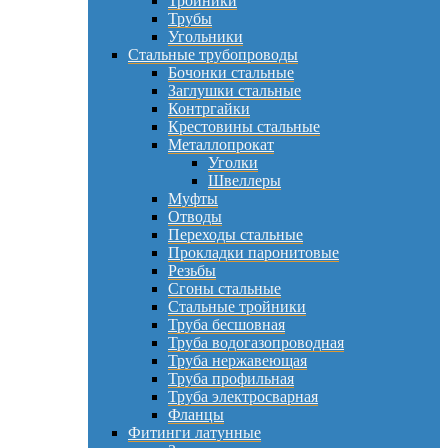
Тройники
Трубы
Угольники
Стальные трубопроводы
Бочонки стальные
Заглушки стальные
Контргайки
Крестовины стальные
Металлопрокат
Уголки
Швеллеры
Муфты
Отводы
Переходы стальные
Прокладки паронитовые
Резьбы
Сгоны стальные
Стальные тройники
Труба бесшовная
Труба водогазопроводная
Труба нержавеющая
Труба профильная
Труба электросварная
Фланцы
Фитинги латунные