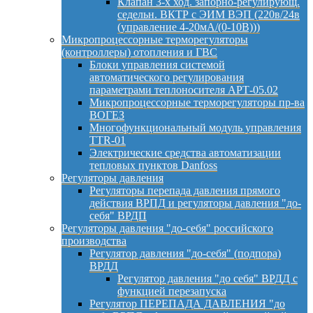
Клапан 3-х ход. запорно-регулирующ.
седельн. ВКТР с ЭИМ ВЭП (220в/24в
(управление 4-20мА/(0-10В)))
Микропроцессорные терморегуляторы
(контроллеры) отопления и ГВС
Блоки управления системой
автоматического регулирования
параметрами теплоносителя АРТ-05.02
Микропроцессорные терморегуляторы пр-ва
ВОГЕЗ
Многофункциональный модуль управления
TTR-01
Электрические средства автоматизации
тепловых пунктов Danfoss
Регуляторы давления
Регуляторы перепада давления прямого
действия ВРПД и регуляторы давления "до-
себя" ВРДП
Регуляторы давления "до-себя" российского
производства
Регулятор давления "до-себя" (подпора)
ВРДД
Регулятор давления "до себя" ВРДД с
функцией перезапуска
Регулятор ПЕРЕПАДА ДАВЛЕНИЯ "до