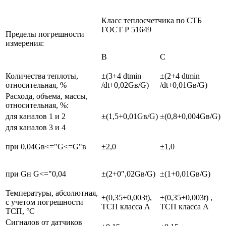
Класс теплосчетчика по СТБ
ГОСТ Р 51649
Пределы погрешности
измерения:
В
С
Количества теплоты,
±(3+4 dtmin
±(2+4 dtmin
относительная, %
/dt+0,02Gв/G)
/dt+0,01Gв/G)
Расхода, объема, массы,
относительная, %:
для каналов 1 и 2
±(1,5+0,01Gв/G)
±(0,8+0,004Gв/G)
для каналов 3 и 4
при 0,04Gв<="G<=G"в
±2,0
±1,0
при Gн G<="0,04
±(2+0″,02Gв/G)
±(1+0,01Gв/G)
Температуры, абсолютная,
±(0,35+0,003t),
±(0,35+0,003t) ,
с учетом погрешности
ТСП класса А
ТСП класса А
ТСП, °С
Сигналов от датчиков