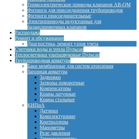
Термоэлектрические приводы клапанов AB-QM
Фитинги для присоединения трубопроводов
Фитинги присоединительные
Электроприводы редукторные для
балансировочных клапанов
Распродажа
Ремонт и обсуживание
Диагностика, ремонт узлов учета
Счетчики воды и тепла Пульсар
Теплосчетчики ультразвуковые Пульсар
Трубопроводная арматура
Баки мембранные для систем отопления
Запорная арматура
Задвижки
Затворы поворотные
Компенсаторы
Краны латунные
Краны стальные
КИПиА
Датчики
Комплектующие
Контроллеры
Манометры
Реле давления
Термоманометры