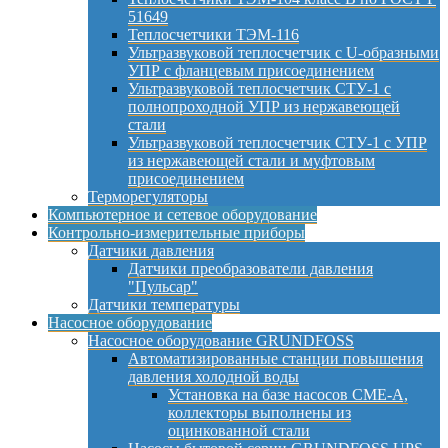
51649
Теплосчетчики ТЭМ-116
Ультразвуковой теплосчетчик с U-образными
УПР с фланцевым присоединением
Ультразвуковой теплосчетчик СТУ-1 с
полнопроходной УПР из нержавеющей
стали
Ультразвуковой теплосчетчик СТУ-1 с УПР
из нержавеющей стали и муфтовым
присоединением
Терморегуляторы
Компьютерное и сетевое оборудование
Контрольно-измерительные приборы
Датчики давления
Датчики преобразователи давления
"Пульсар"
Датчики температуры
Насосное оборудование
Насосное оборудование GRUNDFOSS
Автоматизированные станции повышения
давления холодной воды
Установка на базе насосов CME-A,
коллекторы выполнены из
оцинкованной стали