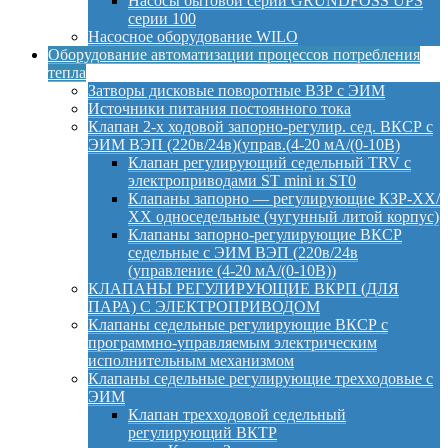
Насосы бытовой серии GRUNDFOSS UPS
серии 100
Насосное оборудование WILO
Оборудование автоматизации процессов потребления
тепла
Затворы дисковые поворотные ВЗР с ЭИМ
Источники питания постоянного тока
Клапан 2-х ходовой запорно-регулир. сед. ВКСР с
ЭИМ ВЭП (220в/24в)(управ.(4-20 мА/(0-10В)
Клапан регулирующий седельный TRV с
электроприводами ST mini и ST0
Клапаны запорно — регулирующие КЗР-ХХ/
ХХ односедельные (чугунный литой корпус)
Клапаны запорно-регулирующие ВКСР
седельные с ЭИМ ВЭП (220в/24в
(управление (4-20 мА/(0-10В))
КЛАПАНЫ РЕГУЛИРУЮЩИЕ ВКРП (ДЛЯ
ПАРА) С ЭЛЕКТРОПРИВОДОМ
Клапаны седельные регулирующие ВКСР с
программно-управляемым электрическим
исполнительным механизмом
Клапаны седельные регулирующие трехходовые с
ЭИМ
Клапан трехходовой седельный
регулирующий ВКТР