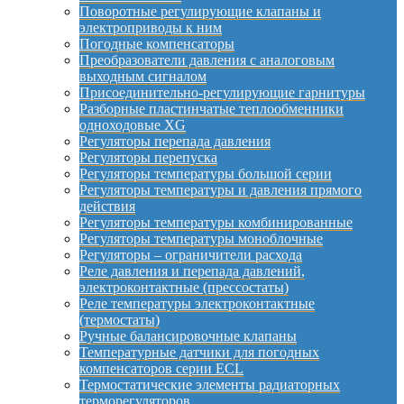
Поворотные регулирующие клапаны и
электроприводы к ним
Погодные компенсаторы
Преобразователи давления с аналоговым
выходным сигналом
Присоединительно-регулирующие гарнитуры
Разборные пластинчатые теплообменники
одноходовые XG
Регуляторы перепада давления
Регуляторы перепуска
Регуляторы температуры большой серии
Регуляторы температуры и давления прямого
действия
Регуляторы температуры комбинированные
Регуляторы температуры моноблочные
Регуляторы – ограничители расхода
Реле давления и перепада давлений,
электроконтактные (прессостаты)
Реле температуры электроконтактные
(термостаты)
Ручные балансировочные клапаны
Температурные датчики для погодных
компенсаторов серии ECL
Термостатические элементы радиаторных
терморегуляторов