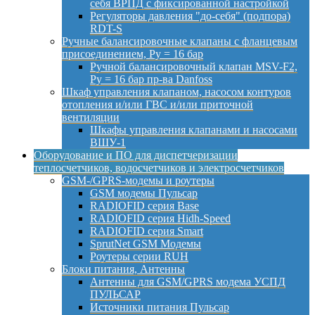
себя ВРПД с фиксированной настройкой
Регуляторы давления "до-себя" (подпора)
RDT-S
Ручные балансировочные клапаны с фланцевым
присоединением, Py = 16 бар
Ручной балансировочный клапан MSV-F2,
Py = 16 бар пр-ва Danfoss
Шкаф управления клапаном, насосом контуров
отопления и/или ГВС и/или приточной
вентиляции
Шкафы управления клапанами и насосами
ВШУ-1
Оборудование и ПО для диспетчеризации
теплосчетчиков, водосчетчиков и электросчетчиков
GSM-/GPRS-модемы и роутеры
GSM модемы Пульсар
RADIOFID серия Base
RADIOFID серия Hidh-Speed
RADIOFID серия Smart
SprutNet GSM Модемы
Роутеры серии RUH
Блоки питания, Антенны
Антенны для GSM/GPRS модема УСПД
ПУЛЬСАР
Источники питания Пульсар