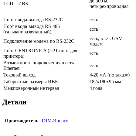
до 300 м,
ТСП – ИВБ
четырехпроводная
Порт ввода-вывода RS-232С
есть
Порт ввода-вывода RS-485
есть
(гальваноразвязанный)
есть, в т.ч. GSM-
Подключение модема по RS-232С
модем
Порт CENTRONICS (LPT-порт для
есть
принтера)
Возможность подключения в сеть
есть
Ethernet
Токовый выход
4-20 мА (по заказу)
Габаритные размеры ИВБ
182х180х95 мм
Межповерочный интервал
4 года
Детали
Производитель
ТЭМ-Энерго