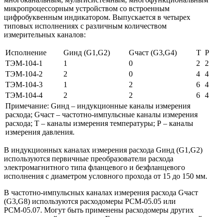
микропроцессорным устройством со встроенным
цифробуквенным индикатором. Выпускается в четырех
типовых исполнениях с различным количеством
измерительных каналов:
Исполнение
Gинд (G1,G2)
Gчаст (G3,G4)
Т
Р
ТЭМ-104-1
1
0
2
2
ТЭМ-104-2
2
0
4
4
ТЭМ-104-3
1
2
6
4
ТЭМ-104-4
2
2
6
4
Примечание: Gинд – индукционные каналы измерения
расхода; Gчаст – частотно-импульсные каналы измерения
расхода; Т – каналы измерения температуры; Р – каналы
измерения давления.
В индукционных каналах измерения расхода Gинд (G1,G2)
используются первичные преобразователи расхода
электромагнитного типа фланцевого и безфланцевого
исполнения с диаметром условного прохода от 15 до 150 мм.
В частотно-импульсных каналах измерения расхода Gчаст
(G3,G8) используются расходомеры РСМ-05.05 или
РСМ-05.07. Могут быть применены расходомеры других