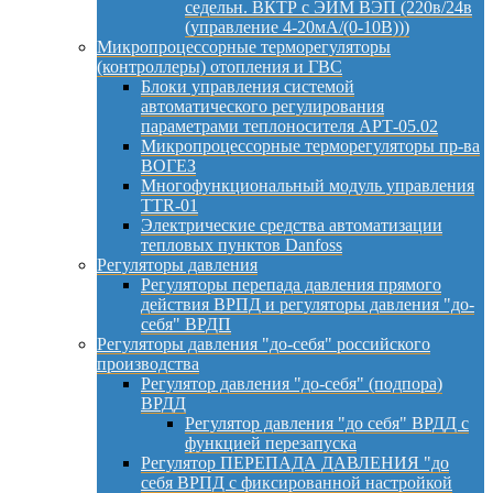
седельн. ВКТР с ЭИМ ВЭП (220в/24в
(управление 4-20мА/(0-10В)))
Микропроцессорные терморегуляторы
(контроллеры) отопления и ГВС
Блоки управления системой
автоматического регулирования
параметрами теплоносителя АРТ-05.02
Микропроцессорные терморегуляторы пр-ва
ВОГЕЗ
Многофункциональный модуль управления
TTR-01
Электрические средства автоматизации
тепловых пунктов Danfoss
Регуляторы давления
Регуляторы перепада давления прямого
действия ВРПД и регуляторы давления "до-
себя" ВРДП
Регуляторы давления "до-себя" российского
производства
Регулятор давления "до-себя" (подпора)
ВРДД
Регулятор давления "до себя" ВРДД с
функцией перезапуска
Регулятор ПЕРЕПАДА ДАВЛЕНИЯ "до
себя ВРПД с фиксированной настройкой