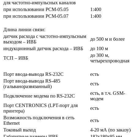
для частотно-импульсных каналов
при использовании РСМ-05.05
1:400
при использовании РСМ-05.07
1:400
Длина линии связи:
датчик расхода c частотно-импульсным
до 500 м и более
выходом – ИВБ
индукционный датчик расхода – ИВБ
до 100 м
до 300 м,
ТСП – ИВБ
четырехпроводная
Порт ввода-вывода RS-232С
есть
Порт ввода-вывода RS-485
есть
(гальваноразвязанный)
есть, в т.ч. GSM-
Подключение модема по RS-232С
модем
Порт CENTRONICS (LPT-порт для
есть
принтера)
Возможность подключения в сеть
есть
Ethernet
Токовый выход
4-20 мА (по заказу)
Габаритные размеры ИВБ
182х180х95 мм