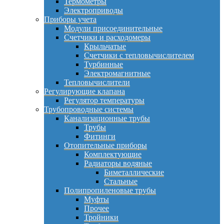
Термометры
Электроприводы
Приборы учета
Модули присоединительные
Счетчики и расходомеры
Крыльчатые
Счетчики с тепловычислителем
Турбинные
Электромагнитные
Тепловычислители
Регулирующие клапана
Регулятор температуры
Трубопроводные системы
Канализационные трубы
Трубы
Фитинги
Отопительные приборы
Комплектующие
Радиаторы водяные
Биметаллические
Стальные
Полипропиленовые трубы
Муфты
Прочее
Тройники