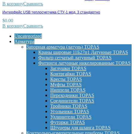
В корзину
Сравнить
Интерфейс USB теплосчетчика СТУ-1 мод. 3 стандартно
$
0.00
В корзину
Сравнить
Uncategorized
Арматура
Запорная арматура (латунь) TOPAS
Краны шаровые 11Б27п1 Латунные TOPAS
Фильтр сетчатый латунный TOPAS
Фитинги латунные никелированные TOPAS
Заглушки TOPAS
Контргайки TOPAS
Кресты TOPAS
Муфты TOPAS
Ниппели TOPAS
Переходники TOPAS
Соединители TOPAS
Тройники TOPAS
Угольники TOPAS
Удлинители TOPAS
Футорки TOPAS
Штуцеры для шланга TOPAS
Контрольно-измерительные приборы TOPAS