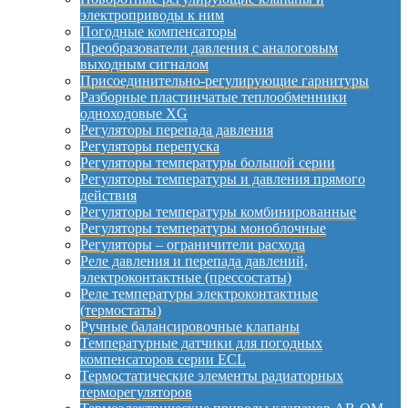
электроприводы к ним
Погодные компенсаторы
Преобразователи давления с аналоговым
выходным сигналом
Присоединительно-регулирующие гарнитуры
Разборные пластинчатые теплообменники
одноходовые XG
Регуляторы перепада давления
Регуляторы перепуска
Регуляторы температуры большой серии
Регуляторы температуры и давления прямого
действия
Регуляторы температуры комбинированные
Регуляторы температуры моноблочные
Регуляторы – ограничители расхода
Реле давления и перепада давлений,
электроконтактные (прессостаты)
Реле температуры электроконтактные
(термостаты)
Ручные балансировочные клапаны
Температурные датчики для погодных
компенсаторов серии ECL
Термостатические элементы радиаторных
терморегуляторов