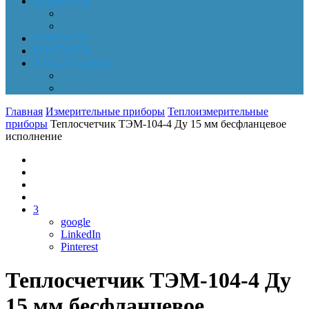
Документы
Online-оплата
Обработка персональных данных
НОВОСТИ
КОНТАКТЫ
Личный кабинет
Корзина
Заказы
Главная
Измерительные приборы
Теплоизмерительные
приборы
Теплосчетчик ТЭМ-104-4 Ду 15 мм бесфланцевое
исполнение
3
google
LinkedIn
Pinterest
Теплосчетчик ТЭМ-104-4 Ду
15 мм бесфланцевое