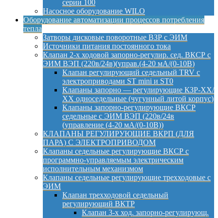
серии 100
Насосное оборудование WILO
Оборудование автоматизации процессов потребления
тепла
Затворы дисковые поворотные ВЗР с ЭИМ
Источники питания постоянного тока
Клапан 2-х ходовой запорно-регулир. сед. ВКСР с
ЭИМ ВЭП (220в/24в)(управ.(4-20 мА/(0-10В)
Клапан регулирующий седельный TRV с
электроприводами ST mini и ST0
Клапаны запорно — регулирующие КЗР-ХХ/
ХХ односедельные (чугунный литой корпус)
Клапаны запорно-регулирующие ВКСР
седельные с ЭИМ ВЭП (220в/24в
(управление (4-20 мА/(0-10В))
КЛАПАНЫ РЕГУЛИРУЮЩИЕ ВКРП (ДЛЯ
ПАРА) С ЭЛЕКТРОПРИВОДОМ
Клапаны седельные регулирующие ВКСР с
программно-управляемым электрическим
исполнительным механизмом
Клапаны седельные регулирующие трехходовые с
ЭИМ
Клапан трехходовой седельный
регулирующий ВКТР
Клапан 3-х ход. запорно-регулирующ.