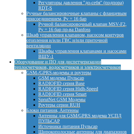
Регуляторы давления "до-себя" (подпора)
RDT-S
Ручные балансировочные клапаны с фланцевым
присоединением, Py = 16 бар
Ручной балансировочный клапан MSV-F2,
Py = 16 бар пр-ва Danfoss
Шкаф управления клапаном, насосом контуров
отопления и/или ГВС и/или приточной
вентиляции
Шкафы управления клапанами и насосами
ВШУ-1
Оборудование и ПО для диспетчеризации
теплосчетчиков, водосчетчиков и электросчетчиков
GSM-/GPRS-модемы и роутеры
GSM модемы Пульсар
RADIOFID серия Base
RADIOFID серия Hidh-Speed
RADIOFID серия Smart
SprutNet GSM Модемы
Роутеры серии RUH
Блоки питания, Антенны
Антенны для GSM/GPRS модема УСПД
ПУЛЬСАР
Источники питания Пульсар
Широкополосные антенны для диапазонов