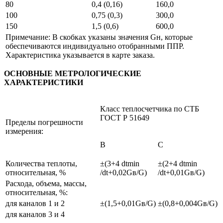
80
0,4 (0,16)
160,0
100
0,75 (0,3)
300,0
150
1,5 (0,6)
600,0
Примечание: В скобках указаны значения Gн, которые
обеспечиваются индивидуально отобранными ППР.
Характеристика указывается в карте заказа.
ОСНОВНЫЕ МЕТРОЛОГИЧЕСКИЕ
ХАРАКТЕРИСТИКИ
Класс теплосчетчика по СТБ
ГОСТ Р 51649
Пределы погрешности
измерения:
В
С
Количества теплоты,
±(3+4 dtmin
±(2+4 dtmin
относительная, %
/dt+0,02Gв/G)
/dt+0,01Gв/G)
Расхода, объема, массы,
относительная, %:
для каналов 1 и 2
±(1,5+0,01Gв/G)
±(0,8+0,004Gв/G)
для каналов 3 и 4