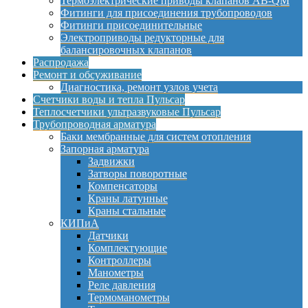
Термоэлектрические приводы клапанов AB-QM
Фитинги для присоединения трубопроводов
Фитинги присоединительные
Электроприводы редукторные для
балансировочных клапанов
Распродажа
Ремонт и обсуживание
Диагностика, ремонт узлов учета
Счетчики воды и тепла Пульсар
Теплосчетчики ультразвуковые Пульсар
Трубопроводная арматура
Баки мембранные для систем отопления
Запорная арматура
Задвижки
Затворы поворотные
Компенсаторы
Краны латунные
Краны стальные
КИПиА
Датчики
Комплектующие
Контроллеры
Манометры
Реле давления
Термоманометры