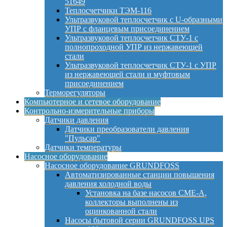
51649
Теплосчетчики ТЭМ-116
Ультразвуковой теплосчетчик с U-образными
УПР с фланцевым присоединением
Ультразвуковой теплосчетчик СТУ-1 с
полнопроходной УПР из нержавеющей
стали
Ультразвуковой теплосчетчик СТУ-1 с УПР
из нержавеющей стали и муфтовым
присоединением
Терморегуляторы
Компьютерное и сетевое оборудование
Контрольно-измерительные приборы
Датчики давления
Датчики преобразователи давления
"Пульсар"
Датчики температуры
Насосное оборудование
Насосное оборудование GRUNDFOSS
Автоматизированные станции повышения
давления холодной воды
Установка на базе насосов CME-A,
коллекторы выполнены из
оцинкованной стали
Насосы бытовой серии GRUNDFOSS UPS