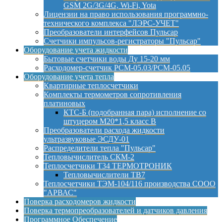
GSM 2G/3G/4G, Wi-Fi, Yota
Лицензии на право использования программно-
технического комплекса "ЛЭРС-УЧЕТ"
Преобразователи интерфейсов Пульсар
Счетчики импульсов-регистраторы "Пульсар"
Оборудование учета жидкости
Бытовые счетчики воды Ду 15-20 мм
Расходомер-счетчик РСМ-05.03/РСМ-05.05
Оборудование учета тепла
Квартирные теплосчетчики
Комплекты термометров сопротивления
платиновых
КТС-Б (подобранная пара) исполнение со
штуцером М20*1,5 класс B
Преобразователи расхода жидкости
ультразвуковые ЭСДУ-01
Распределители тепла "Пульсар"
Тепловычислитель СКМ-2
Теплосчетчики Т34 ТЕРМОТРОНИК
Тепловычислители ТВ7
Теплосчетчики ТЭМ-104/116 производства СООО
"АРВАС"
Поверка расходомеров жидкости
Поверка термопреобразователей и датчиков давления
Программное Обеспечение