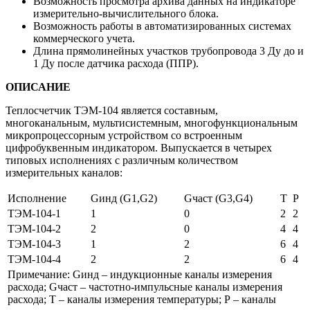
Возможность просмотра архива данных на индикаторе
измерительно-вычислительного блока.
Возможность работы в автоматизированных системах
коммерческого учета.
Длина прямолинейных участков трубопровода 3 Ду до и
1 Ду после датчика расхода (ППР).
ОПИСАНИЕ
Теплосчетчик ТЭМ-104 является составным,
многоканальным, мультисистемным, многофункциональным
микропроцессорным устройством со встроенным
цифробуквенным индикатором. Выпускается в четырех
типовых исполнениях с различным количеством
измерительных каналов:
Исполнение
Gинд (G1,G2)
Gчаст (G3,G4)
Т
Р
ТЭМ-104-1
1
0
2
2
ТЭМ-104-2
2
0
4
4
ТЭМ-104-3
1
2
6
4
ТЭМ-104-4
2
2
6
4
Примечание: Gинд – индукционные каналы измерения
расхода; Gчаст – частотно-импульсные каналы измерения
расхода; Т – каналы измерения температуры; Р – каналы