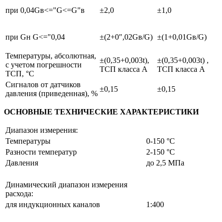
при 0,04Gв<="G<=G"в
±2,0
±1,0
при Gн G<="0,04
±(2+0″,02Gв/G)
±(1+0,01Gв/G)
Температуры, абсолютная,
±(0,35+0,003t),
±(0,35+0,003t) ,
с учетом погрешности
ТСП класса А
ТСП класса А
ТСП, °С
Сигналов от датчиков
±0,15
±0,15
давления (приведенная), %
ОСНОВНЫЕ ТЕХНИЧЕСКИЕ ХАРАКТЕРИСТИКИ
Диапазон измерения:
Температуры
0-150 °С
Разности температур
2-150 °С
Давления
до 2,5 МПа
Динамический диапазон измерения
расхода:
для индукционных каналов
1:400