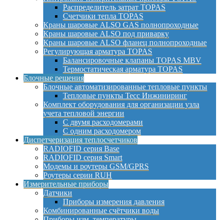
Распределитель затрат TOPAS
Счетчики тепла TOPAS
Краны шаровые ALSO GAS полнопроходные
Краны шаровые ALSO под приварку
Краны шаровые ALSO фланец полнопроходные
Регулирующая арматура TOPAS
Балансировочные клапаны TOPAS MBV
Термостатическая арматура TOPAS
Блочные решения
Блочные автоматизированные тепловые пункты
Тепловые пункты Тесс Инжиниринг
Комплект оборудования для организации узла
учета тепловой энергии
С двумя расходомерами
С одним расходомером
Диспетчеризация теплосчетчиков
RADIOFID серия Base
RADIOFID серия Smart
Модемы и роутеры GSM/GPRS
Роутеры серии RUH
Измерительные приборы
Датчики
Приборы измерения давления
Комбинированные счётчики воды
Приборы изм. температуры