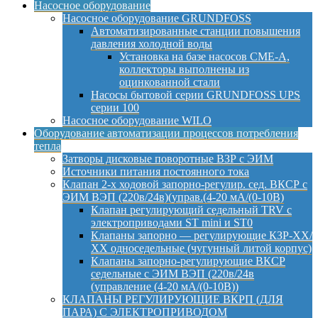
Насосное оборудование
Насосное оборудование GRUNDFOSS
Автоматизированные станции повышения
давления холодной воды
Установка на базе насосов CME-A,
коллекторы выполнены из
оцинкованной стали
Насосы бытовой серии GRUNDFOSS UPS
серии 100
Насосное оборудование WILO
Оборудование автоматизации процессов потребления
тепла
Затворы дисковые поворотные ВЗР с ЭИМ
Источники питания постоянного тока
Клапан 2-х ходовой запорно-регулир. сед. ВКСР с
ЭИМ ВЭП (220в/24в)(управ.(4-20 мА/(0-10В)
Клапан регулирующий седельный TRV с
электроприводами ST mini и ST0
Клапаны запорно — регулирующие КЗР-ХХ/
ХХ односедельные (чугунный литой корпус)
Клапаны запорно-регулирующие ВКСР
седельные с ЭИМ ВЭП (220в/24в
(управление (4-20 мА/(0-10В))
КЛАПАНЫ РЕГУЛИРУЮЩИЕ ВКРП (ДЛЯ
ПАРА) С ЭЛЕКТРОПРИВОДОМ