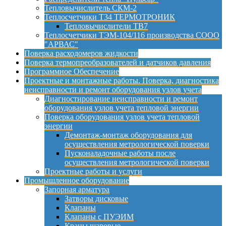
Тепловычислитель СКМ-2
Теплосчетчики Т34 ТЕРМОТРОНИК
Тепловычислители ТВ7
Теплосчетчики ТЭМ-104/116 производства СООО
"АРВАС"
Поверка расходомеров жидкости
Поверка термопреобразователей и датчиков давления
Программное Обеспечение
Проектные и монтажные работы. Поверка, диагностика
неисправности и ремонт оборудования узлов учета
Диагностирование неисправности и ремонт
оборудования узлов учета тепловой энергии
Поверка оборудования узлов учета тепловой
энергии
Демонтаж-монтаж оборудования для
осуществления метрологической поверки
Пусконаладочные работы после
осуществления метрологической поверки
Проектные работы и услуги
Промышленное оборудование
Запорная арматура
Затворы дисковые
Клапаны
Клапаны с ПУЭИМ
Краны шаровые