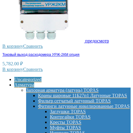
предосмотр
В корзину
Сравнить
Токовый выход расходомера УРЖ-2КМ опция
5,782.00
₽
В корзину
Сравнить
Uncategorized
Арматура
Запорная арматура (латунь) TOPAS
Краны шаровые 11Б27п1 Латунные TOPAS
Фильтр сетчатый латунный TOPAS
Фитинги латунные никелированные TOPAS
Заглушки TOPAS
Контргайки TOPAS
Кресты TOPAS
Муфты TOPAS
Ниппели TOPAS