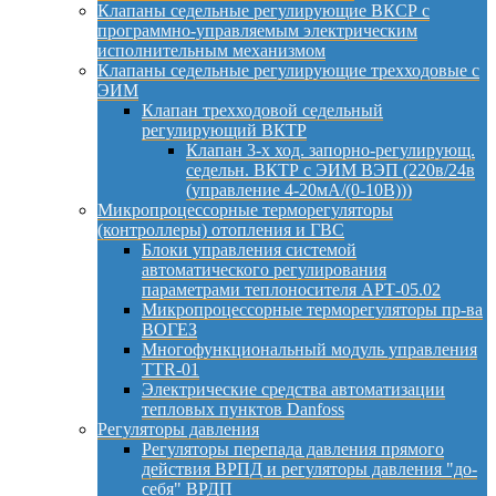
Клапаны седельные регулирующие ВКСР с
программно-управляемым электрическим
исполнительным механизмом
Клапаны седельные регулирующие трехходовые с
ЭИМ
Клапан трехходовой седельный
регулирующий ВКТР
Клапан 3-х ход. запорно-регулирующ.
седельн. ВКТР с ЭИМ ВЭП (220в/24в
(управление 4-20мА/(0-10В)))
Микропроцессорные терморегуляторы
(контроллеры) отопления и ГВС
Блоки управления системой
автоматического регулирования
параметрами теплоносителя АРТ-05.02
Микропроцессорные терморегуляторы пр-ва
ВОГЕЗ
Многофункциональный модуль управления
TTR-01
Электрические средства автоматизации
тепловых пунктов Danfoss
Регуляторы давления
Регуляторы перепада давления прямого
действия ВРПД и регуляторы давления "до-
себя" ВРДП