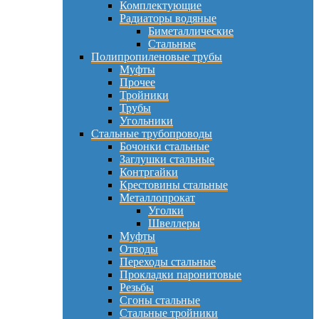
Комплектующие
Радиаторы водяные
Биметаллические
Стальные
Полипропиленовые трубы
Муфты
Прочее
Тройники
Трубы
Угольники
Стальные трубопроводы
Бочонки стальные
Заглушки стальные
Контргайки
Крестовины стальные
Металлопрокат
Уголки
Швеллеры
Муфты
Отводы
Переходы стальные
Прокладки паронитовые
Резьбы
Сгоны стальные
Стальные тройники