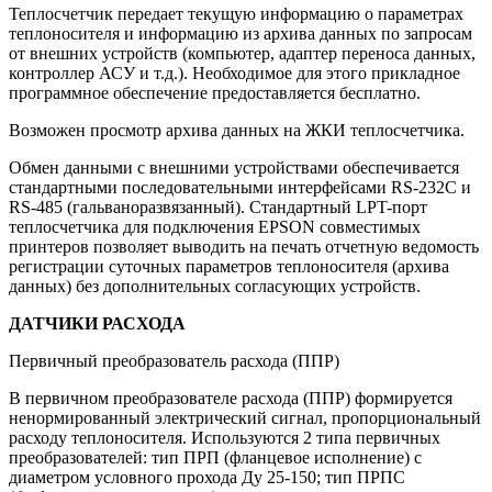
Теплосчетчик передает текущую информацию о параметрах
теплоносителя и информацию из архива данных по запросам
от внешних устройств (компьютер, адаптер переноса данных,
контроллер АСУ и т.д.). Необходимое для этого прикладное
программное обеспечение предоставляется бесплатно.
Возможен просмотр архива данных на ЖКИ теплосчетчика.
Обмен данными с внешними устройствами обеспечивается
стандартными последовательными интерфейсами RS-232С и
RS-485 (гальваноразвязанный). Стандартный LPT-порт
теплосчетчика для подключения EPSON совместимых
принтеров позволяет выводить на печать отчетную ведомость
регистрации суточных параметров теплоносителя (архива
данных) без дополнительных согласующих устройств.
ДАТЧИКИ РАСХОДА
Первичный преобразователь расхода (ППР)
В первичном преобразователе расхода (ППР) формируется
ненормированный электрический сигнал, пропорциональный
расходу теплоносителя. Используются 2 типа первичных
преобразователей: тип ПРП (фланцевое исполнение) с
диаметром условного прохода Ду 25-150; тип ПРПС