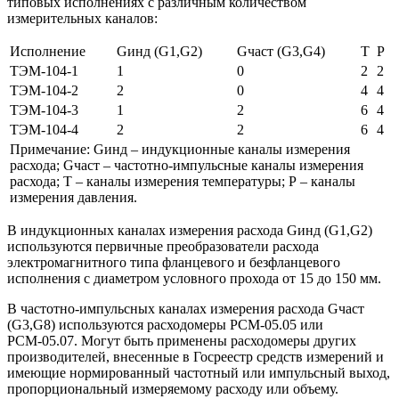
типовых исполнениях с различным количеством
измерительных каналов:
Исполнение
Gинд (G1,G2)
Gчаст (G3,G4)
Т
Р
ТЭМ-104-1
1
0
2
2
ТЭМ-104-2
2
0
4
4
ТЭМ-104-3
1
2
6
4
ТЭМ-104-4
2
2
6
4
Примечание: Gинд – индукционные каналы измерения
расхода; Gчаст – частотно-импульсные каналы измерения
расхода; Т – каналы измерения температуры; Р – каналы
измерения давления.
В индукционных каналах измерения расхода Gинд (G1,G2)
используются первичные преобразователи расхода
электромагнитного типа фланцевого и безфланцевого
исполнения с диаметром условного прохода от 15 до 150 мм.
В частотно-импульсных каналах измерения расхода Gчаст
(G3,G8) используются расходомеры РСМ-05.05 или
РСМ-05.07. Могут быть применены расходомеры других
производителей, внесенные в Госреестр средств измерений и
имеющие нормированный частотный или импульсный выход,
пропорциональный измеряемому расходу или объему.