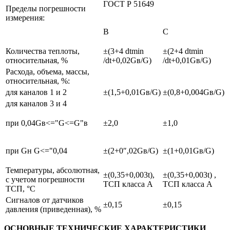
ГОСТ Р 51649
Пределы погрешности
измерения:
В
С
Количества теплоты,
±(3+4 dtmin
±(2+4 dtmin
относительная, %
/dt+0,02Gв/G)
/dt+0,01Gв/G)
Расхода, объема, массы,
относительная, %:
для каналов 1 и 2
±(1,5+0,01Gв/G)
±(0,8+0,004Gв/G)
для каналов 3 и 4
при 0,04Gв<="G<=G"в
±2,0
±1,0
при Gн G<="0,04
±(2+0″,02Gв/G)
±(1+0,01Gв/G)
Температуры, абсолютная,
±(0,35+0,003t),
±(0,35+0,003t) ,
с учетом погрешности
ТСП класса А
ТСП класса А
ТСП, °С
Сигналов от датчиков
±0,15
±0,15
давления (приведенная), %
ОСНОВНЫЕ ТЕХНИЧЕСКИЕ ХАРАКТЕРИСТИКИ