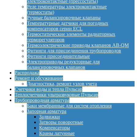
электроконтактные (прессостаты)
Реле температуры электроконтактные
(термостаты)
Ручные балансировочные клапаны
Температурные датчики для погодных
компенсаторов серии ECL
Термостатические элементы радиаторных
терморегуляторов
Термоэлектрические приводы клапанов AB-QM
Фитинги для присоединения трубопроводов
Фитинги присоединительные
Электроприводы редукторные для
балансировочных клапанов
Распродажа
Ремонт и обсуживание
Диагностика, ремонт узлов учета
Счетчики воды и тепла Пульсар
Теплосчетчики ультразвуковые Пульсар
Трубопроводная арматура
Баки мембранные для систем отопления
Запорная арматура
Задвижки
Затворы поворотные
Компенсаторы
Краны латунные