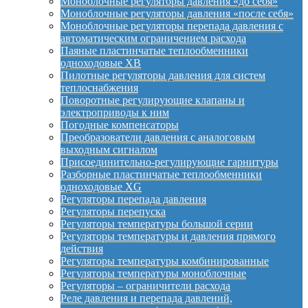
Моноблочные регуляторы давления «до себя»
Моноблочные регуляторы давления «после себя»
Моноблочные регуляторы перепада давления с
автоматическим ограничением расхода
Паяные пластинчатые теплообменники
одноходовые XB
Пилотные регуляторы давления для систем
теплоснабжения
Поворотные регулирующие клапаны и
электроприводы к ним
Погодные компенсаторы
Преобразователи давления с аналоговым
выходным сигналом
Присоединительно-регулирующие гарнитуры
Разборные пластинчатые теплообменники
одноходовые XG
Регуляторы перепада давления
Регуляторы перепуска
Регуляторы температуры большой серии
Регуляторы температуры и давления прямого
действия
Регуляторы температуры комбинированные
Регуляторы температуры моноблочные
Регуляторы – ограничители расхода
Реле давления и перепада давлений,