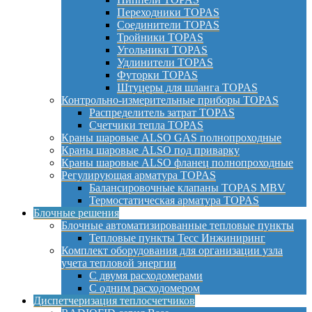
Переходники TOPAS
Соединители TOPAS
Тройники TOPAS
Угольники TOPAS
Удлинители TOPAS
Футорки TOPAS
Штуцеры для шланга TOPAS
Контрольно-измерительные приборы TOPAS
Распределитель затрат TOPAS
Счетчики тепла TOPAS
Краны шаровые ALSO GAS полнопроходные
Краны шаровые ALSO под приварку
Краны шаровые ALSO фланец полнопроходные
Регулирующая арматура TOPAS
Балансировочные клапаны TOPAS MBV
Термостатическая арматура TOPAS
Блочные решения
Блочные автоматизированные тепловые пункты
Тепловые пункты Тесс Инжиниринг
Комплект оборудования для организации узла
учета тепловой энергии
С двумя расходомерами
С одним расходомером
Диспетчеризация теплосчетчиков