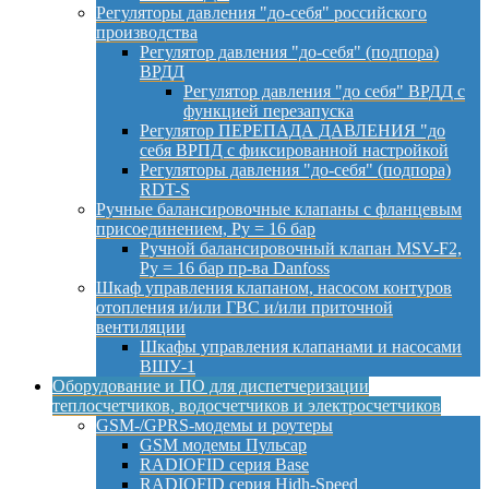
Регуляторы давления "до-себя" российского
производства
Регулятор давления "до-себя" (подпора)
ВРДД
Регулятор давления "до себя" ВРДД с
функцией перезапуска
Регулятор ПЕРЕПАДА ДАВЛЕНИЯ "до
себя ВРПД с фиксированной настройкой
Регуляторы давления "до-себя" (подпора)
RDT-S
Ручные балансировочные клапаны с фланцевым
присоединением, Py = 16 бар
Ручной балансировочный клапан MSV-F2,
Py = 16 бар пр-ва Danfoss
Шкаф управления клапаном, насосом контуров
отопления и/или ГВС и/или приточной
вентиляции
Шкафы управления клапанами и насосами
ВШУ-1
Оборудование и ПО для диспетчеризации
теплосчетчиков, водосчетчиков и электросчетчиков
GSM-/GPRS-модемы и роутеры
GSM модемы Пульсар
RADIOFID серия Base
RADIOFID серия Hidh-Speed