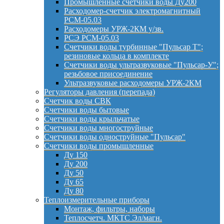
Промышленные счётчики воды Ду200
Расходомер-счетчик электромагнитный
РСМ-05.03
Расходомеры УРЖ-2КМ у/зв.
РСЭ РСМ-05.03
Счетчики воды турбинные "Пульсар Т";
резиновые кольца в комплекте
Счетчики воды ультразвуковые "Пульсар-У";
резьбовое присоединение
Ультразвуковые расходомеры УРЖ-2КМ
Регуляторы давления (перепада)
Счетчик воды СВК
Счетчики воды бытовые
Счетчики воды крыльчатые
Счетчики воды многоструйные
Счетчики воды одноструйные "Пульсар"
Счетчики воды промышленные
Ду 150
Ду 200
Ду 50
Ду 65
Ду 80
Теплоизмерительные приборы
Монтаж, фильтры, наборы
Теплосчетч. МКТС Эл/магн.