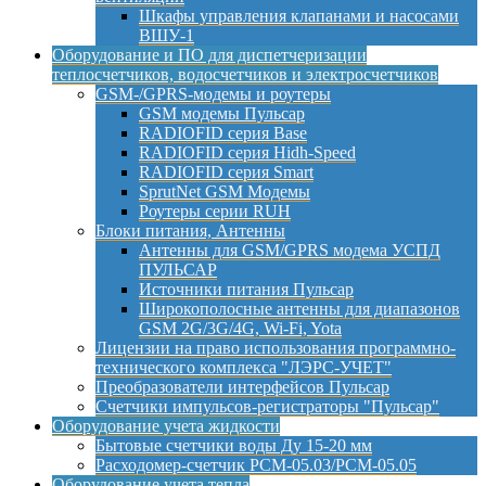
Шкафы управления клапанами и насосами
ВШУ-1
Оборудование и ПО для диспетчеризации
теплосчетчиков, водосчетчиков и электросчетчиков
GSM-/GPRS-модемы и роутеры
GSM модемы Пульсар
RADIOFID серия Base
RADIOFID серия Hidh-Speed
RADIOFID серия Smart
SprutNet GSM Модемы
Роутеры серии RUH
Блоки питания, Антенны
Антенны для GSM/GPRS модема УСПД
ПУЛЬСАР
Источники питания Пульсар
Широкополосные антенны для диапазонов
GSM 2G/3G/4G, Wi-Fi, Yota
Лицензии на право использования программно-
технического комплекса "ЛЭРС-УЧЕТ"
Преобразователи интерфейсов Пульсар
Счетчики импульсов-регистраторы "Пульсар"
Оборудование учета жидкости
Бытовые счетчики воды Ду 15-20 мм
Расходомер-счетчик РСМ-05.03/РСМ-05.05
Оборудование учета тепла