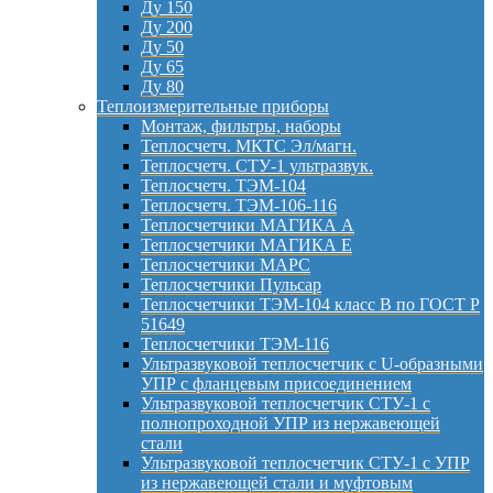
Ду 150
Ду 200
Ду 50
Ду 65
Ду 80
Теплоизмерительные приборы
Монтаж, фильтры, наборы
Теплосчетч. МКТС Эл/магн.
Теплосчетч. СТУ-1 ультразвук.
Теплосчетч. ТЭМ-104
Теплосчетч. ТЭМ-106-116
Теплосчетчики МАГИКА А
Теплосчетчики МАГИКА Е
Теплосчетчики МАРС
Теплосчетчики Пульсар
Теплосчетчики ТЭМ-104 класс B по ГОСТ Р
51649
Теплосчетчики ТЭМ-116
Ультразвуковой теплосчетчик с U-образными
УПР с фланцевым присоединением
Ультразвуковой теплосчетчик СТУ-1 с
полнопроходной УПР из нержавеющей
стали
Ультразвуковой теплосчетчик СТУ-1 с УПР
из нержавеющей стали и муфтовым