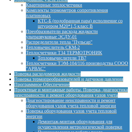
Квартирные теплосчетчики
Комплекты термометров сопротивления
платиновых
КТС-Б (подобранная пара) исполнение со
штуцером М20*1,5 класс B
Преобразователи расхода жидкости
ультразвуковые ЭСДУ-01
Распределители тепла "Пульсар"
Тепловычислитель СКМ-2
Теплосчетчики Т34 ТЕРМОТРОНИК
Тепловычислители ТВ7
Теплосчетчики ТЭМ-104/116 производства СООО
"АРВАС"
Поверка расходомеров жидкости
Поверка термопреобразователей и датчиков давления
Программное Обеспечение
Проектные и монтажные работы. Поверка, диагностика
неисправности и ремонт оборудования узлов учета
Диагностирование неисправности и ремонт
оборудования узлов учета тепловой энергии
Поверка оборудования узлов учета тепловой
энергии
Демонтаж-монтаж оборудования для
осуществления метрологической поверки