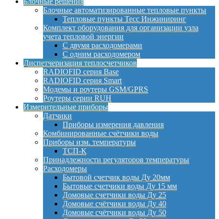
Блочные решения
Блочные автоматизированные тепловые пункты
Тепловые пункты Тесс Инжиниринг
Комплект оборудования для организации узла
учета тепловой энергии
С двумя расходомерами
С одним расходомером
Диспетчеризация теплосчетчиков
RADIOFID серия Base
RADIOFID серия Smart
Модемы и роутеры GSM/GPRS
Роутеры серии RUH
Измерительные приборы
Датчики
Приборы измерения давления
Комбинированные счётчики воды
Приборы изм. температуры
ТСП-К
Принадлежности регуляторов температуры
Расходомеры
Бытовой счетчик воды Ду 20мм
Бытовые счетчики воды Ду 15 мм
Домовые счетчики воды Ду 25
Домовые счётчики воды Ду 40
Домовые счётчики воды Ду 50