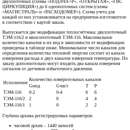
двухпоточных (схемы «ПОДАЧА+Р», «ОТКРЫТАЯ», «ГВС
ЦИРКУЛЯЦИЯ») до 6 однопоточных систем (схемы
«МАГИСТРАЛЬ» и «РАСХОДОМЕР»). Схема учета для
каждой из них устанавливается на предприятии-изготовителе
в соответствии с картой заказа.
Выпускается две модификации теплосчётчика: двухпоточный
ТЭМ-116/2 и многопоточный ТЭМ-116. Максимальное
количество каналов и их вид в зависимости от модификации
приведены в таблице ниже. Минимальное число каналов для
определения количества тепловой энергии состоит из канала
измерения расхода и двух каналов измерения температуры. По
заказу дополнительно могут входить два канала измерения
сигналов от датчиков избыточного давления.
Количество измерительных каналов
Исполнение
Gинд
Gчаст
Т
Р
ТЭМ-116
0-2
0-4
6
6
ТЭМ-116/2
2
0
4
4
ТЭМ-116/1
1
0
2
2
Глубина архива регистрируемых параметров:
часовой архив – 1440 записей