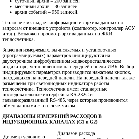
суточный архив – 200 записей
месячный архив – 36 записей
архив событий – 950 записей.
Теплосчетчик выдает информацию из архива данных по
запросам от внешних устройств (компьютер, контроллер АСУ
и т.д.). Возможен просмотр архива данных на ЖКИ
теплосчетчика.
Значения измеряемых, вычисляемых и установочных
(программируемых) параметров индицируются на
двухстрочном цифробуквенном жидкокристаллическом
индикаторе, установленном на передней панели ИВБ. Выбор
индицируемых параметров производится нажатием кнопок,
находящихся на передней панели. На передней панели так же
размещены три светодиодных индикатора работы
теплосчётчика. Теплосчетчик имеет стандартные
последовательные интерфейсы RS-232С и
гальваноразвязанный RS-485, через которые производится
обмен данными с теплосчетчиком.
ДИАПАЗОНЫ ИЗМЕРЕНИЙ РАСХОДОВ В
ИНДУКЦИОННЫХ КАНАЛАХ (G1 и G2)
Диапазон расхода
Диаметр условного