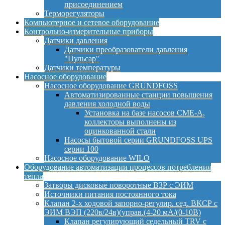
присоединением
Терморегуляторы
Компьютерное и сетевое оборудование
Контрольно-измерительные приборы
Датчики давления
Датчики преобразователи давления
"Пульсар"
Датчики температуры
Насосное оборудование
Насосное оборудование GRUNDFOSS
Автоматизированные станции повышения
давления холодной воды
Установка на базе насосов CME-A,
коллекторы выполнены из
оцинкованной стали
Насосы бытовой серии GRUNDFOSS UPS
серии 100
Насосное оборудование WILO
Оборудование автоматизации процессов потребления
тепла
Затворы дисковые поворотные ВЗР с ЭИМ
Источники питания постоянного тока
Клапан 2-х ходовой запорно-регулир. сед. ВКСР с
ЭИМ ВЭП (220в/24в)(управ.(4-20 мА/(0-10В)
Клапан регулирующий седельный TRV с