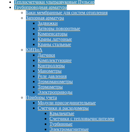
Теплосчетчики ультразвуковые Пульсар
Трубопроводная арматура
Баки мембранные для систем отопления
Запорная арматура
Задвижки
Затворы поворотные
Компенсаторы
Краны латунные
Краны стальные
КИПиА
Датчики
Комплектующие
Контроллеры
Манометры
Реле давления
Термоманометры
Термометры
Электроприводы
Приборы учета
Модули присоединительные
Счетчики и расходомеры
Крыльчатые
Счетчики с тепловычислителем
Турбинные
Электромагнитные