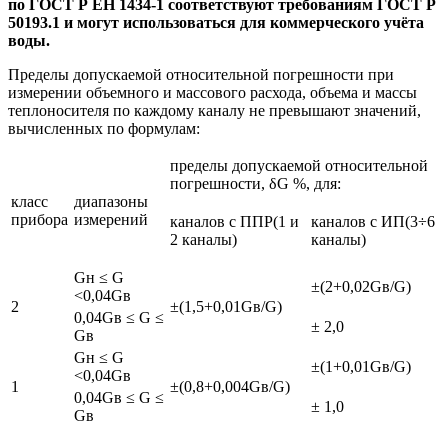
по ГОСТ Р ЕН 1434-1 соответствуют требованиям ГОСТ P
50193.1 и могут использоваться для коммерческого учёта
воды.
Пределы допускаемой относительной погрешности при
измерении объемного и массового расхода, объема и массы
теплоносителя по каждому каналу не превышают значений,
вычисленных по формулам:
пределы допускаемой относительной
погрешности, δG %, для:
класс
диапазоны
прибора
измерений
каналов с ППР(1 и
каналов с ИП(3÷6
2 каналы)
каналы)
Gн ≤ G
±(2+0,02Gв/G)
<0,04Gв
2
±(1,5+0,01Gв/G)
0,04Gв ≤ G ≤
± 2,0
Gв
Gн ≤ G
±(1+0,01Gв/G)
<0,04Gв
1
±(0,8+0,004Gв/G)
0,04Gв ≤ G ≤
± 1,0
Gв