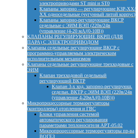
электроприводами ST mini и ST0
Клапаны запорно — регулирующие КЗР-ХХ/
ХХ односедельные (чугунный литой корпус)
Клапаны запорно-регулирующие ВКСР
седельные с ЭИМ ВЭП (220в/24в
(управление (4-20 мА/(0-10В))
КЛАПАНЫ РЕГУЛИРУЮЩИЕ ВКРП (ДЛЯ
ПАРА) С ЭЛЕКТРОПРИВОДОМ
Клапаны седельные регулирующие ВКСР с
программно-управляемым электрическим
исполнительным механизмом
Клапаны седельные регулирующие трехходовые с
ЭИМ
Клапан трехходовой седельный
регулирующий ВКТР
Клапан 3-х ход. запорно-регулирующ.
седельн. ВКТР с ЭИМ ВЭП (220в/24в
(управление 4-20мА/(0-10В)))
Микропроцессорные терморегуляторы
(контроллеры) отопления и ГВС
Блоки управления системой
автоматического регулирования
параметрами теплоносителя АРТ-05.02
Микропроцессорные терморегуляторы пр-ва
ВОГЕЗ