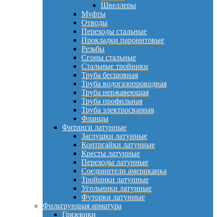
Швеллеры
Муфты
Отводы
Переходы стальные
Прокладки паронитовые
Резьбы
Сгоны стальные
Стальные тройники
Труба бесшовная
Труба водогазопроводная
Труба нержавеющая
Труба профильная
Труба электросварная
Фланцы
Фитинги латунные
Заглушки латунные
Контргайки латунные
Кресты латунные
Переходы латунные
Соединители американка
Тройники латунные
Угольники латунные
Футорки латунные
Фильтрующая арматура
Грязевики