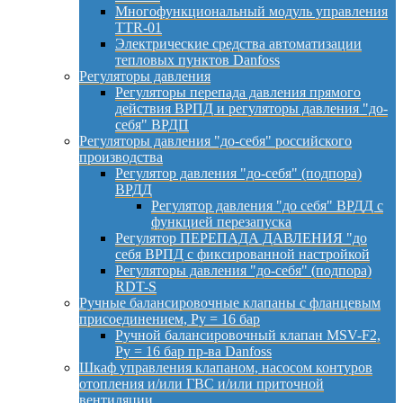
Многофункциональный модуль управления
TTR-01
Электрические средства автоматизации
тепловых пунктов Danfoss
Регуляторы давления
Регуляторы перепада давления прямого
действия ВРПД и регуляторы давления "до-
себя" ВРДП
Регуляторы давления "до-себя" российского
производства
Регулятор давления "до-себя" (подпора)
ВРДД
Регулятор давления "до себя" ВРДД с
функцией перезапуска
Регулятор ПЕРЕПАДА ДАВЛЕНИЯ "до
себя ВРПД с фиксированной настройкой
Регуляторы давления "до-себя" (подпора)
RDT-S
Ручные балансировочные клапаны с фланцевым
присоединением, Py = 16 бар
Ручной балансировочный клапан MSV-F2,
Py = 16 бар пр-ва Danfoss
Шкаф управления клапаном, насосом контуров
отопления и/или ГВС и/или приточной
вентиляции