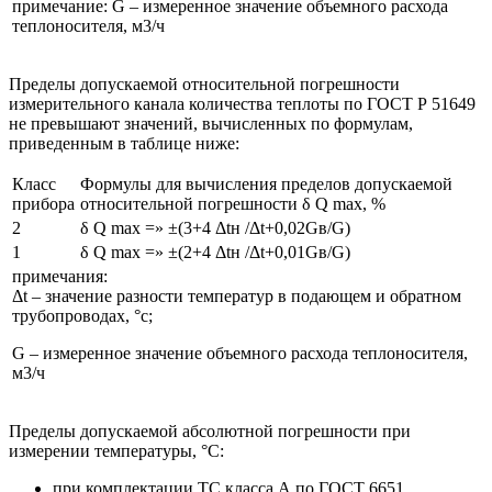
примечание: G – измеренное значение объемного расхода
теплоносителя, м3/ч
Пределы допускаемой относительной погрешности
измерительного канала количества теплоты по ГОСТ Р 51649
не превышают значений, вычисленных по формулам,
приведенным в таблице ниже:
Класс
Формулы для вычисления пределов допускаемой
прибора
относительной погрешности δ Q max, %
2
δ Q max =» ±(3+4 Δtн /Δt+0,02Gв/G)
1
δ Q max =» ±(2+4 Δtн /Δt+0,01Gв/G)
примечания:
Δt – значение разности температур в подающем и обратном
трубопроводах, °с;
G – измеренное значение объемного расхода теплоносителя,
м3/ч
Пределы допускаемой абсолютной погрешности при
измерении температуры, °C:
при комплектации ТС класса А по ГОСТ 6651