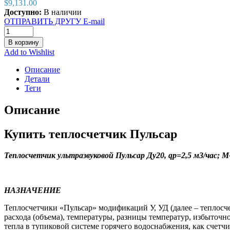
$
9,131.00
Доступно:
В наличии
ОТПРАВИТЬ ДРУГУ E-mail
В корзину
Add to Wishlist
Описание
Детали
Теги
Описание
Купить теплосчетчик Пульсар
Теплосчетчик ультразвуковой Пульсар Ду20, qp=2,5 м3/час; 
НАЗНАЧЕНИЕ
Теплосчетчики «Пульсар» модификаций У, УД (далее – теплосч
расхода (объема), температуры, разницы температур, избыточн
тепла в тупиковой системе горячего водоснабжения, как счетч