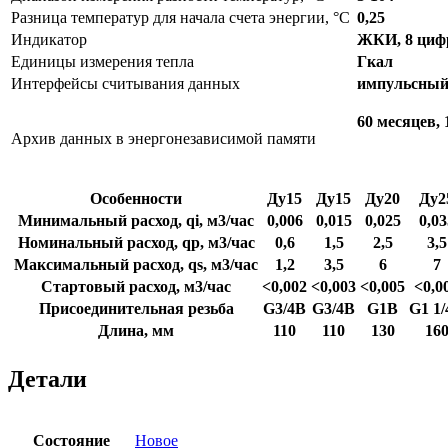
Разница температур для начала счета энергии, °C
0,25
Индикатор
ЖКИ, 8 циф
Единицы измерения тепла
Гкал
Интерфейсы считывания данных
импульсный 
60 месяцев, 
Архив данных в энергонезависимой памяти
Особенности
Ду15
Ду15
Ду20
Ду2
Минимальный расход, qi, м3/час
0,006
0,015
0,025
0,03
Номинальный расход, qp, м3/час
0,6
1,5
2,5
3,5
Максимальный расход, qs, м3/час
1,2
3,5
6
7
Стартовый расход, м3/час
<0,002
<0,003
<0,005
<0,0
Присоединительная резьба
G3/4B
G3/4B
G1B
G1 1
Длина, мм
110
110
130
16
Детали
Состояние
Новое