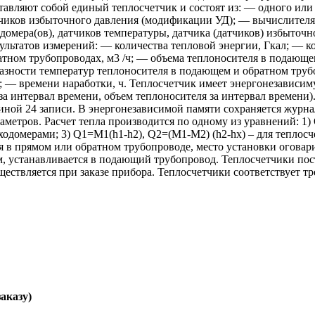
тавляют собой единый теплосчетчик и состоят из: — одного или
чиков избыточного давления (модификации УД); — вычислителя.
омера(ов), датчиков температуры, датчика (датчиков) избыточ
зультатов измерений: — количества тепловой энергии, Гкал; — 
атном трубопроводах, м3 /ч; — объема теплоносителя в подающе
азности температур теплоносителя в подающем и обратном труб
— времени наработки, ч. Теплосчетчик имеет энергонезависиму
 интервал времени, объем теплоносителя за интервал времени). 
иной 24 записи. В энергонезависимой памяти сохраняется жур
етров. Расчет тепла производится по одному из уравнений: 1) 
ходомерами; 3) Q1=M1(h1-h2), Q2=(M1-M2) (h2-hx) – для теплос
я в прямом или обратном трубопроводе, место установки оговари
, устанавливается в подающий трубопровод. Теплосчетчики пост
ествляется при заказе прибора. Теплосчетчики соответствует т
заказу)