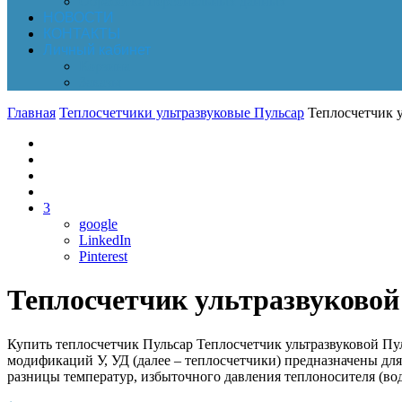
Обработка персональных данных
НОВОСТИ
КОНТАКТЫ
Личный кабинет
Корзина
Заказы
Главная
Теплосчетчики ультразвуковые Пульсар
Теплосчетчик у
3
google
LinkedIn
Pinterest
Теплосчетчик ультразвуковой
Купить теплосчетчик Пульсар Теплосчетчик ультразвуковой П
модификаций У, УД (далее – теплосчетчики) предназначены для
разницы температур, избыточного давления теплоносителя (вод