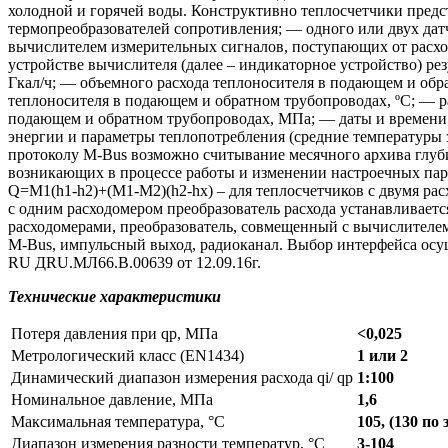
холодной и горячей воды. Конструктивно теплосчетчики предс
термопреобразователей сопротивления; — одного или двух дат
вычислителем измерительных сигналов, поступающих от расход
устройстве вычислителя (далее – индикаторное устройство) ре
Гкал/ч; — объемного расхода теплоносителя в подающем и обр
теплоносителя в подающем и обратном трубопроводах, ºС; — р
подающем и обратном трубопроводах, МПа; — даты и времени; 
энергии и параметры теплопотребления (средние температуры за
протоколу M-Bus возможно считывание месячного архива глуб
возникающих в процессе работы и изменении настроечных парам
Q=M1(h1-h2)+(М1-М2)(h2-hх) – для теплосчетчиков с двумя рас
с одним расходомером преобразователь расхода устанавливаетс
расходомерами, преобразователь, совмещенный с вычислителем
M-Bus, импульсный выход, радиоканал. Выбор интерфейса осущ
RU ДRU.МЛ66.В.00639 от 12.09.16г.
Технические характеристики
Потеря давления при qp, МПа
<0,025
Метрологический класс (EN1434)
1 или 2
Динамический диапазон измерения расхода qi/ qp
1:100
Номинальное давление, МПа
1,6
Максимальная температура, °C
105, (130 по 
Диапазон измерения разности температур, °C
3-104