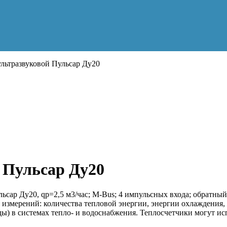
льтразвуковой Пульсар Ду20
 Пульсар Ду20
ульсар Ду20, qp=2,5 м3/час; М-Bus; 4 импульсных входа; обр
 измерений: количества тепловой энергии, энергии охлаждения,
ы) в системах тепло- и водоснабжения. Теплосчетчики могут ис