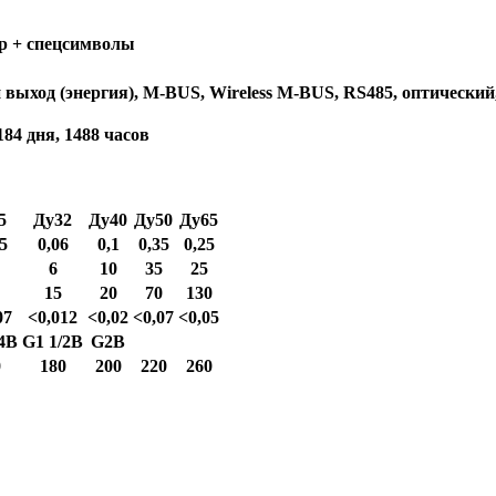
р + спецсимволы
выход (энергия), M-BUS, Wireless M-BUS, RS485, оптический
184 дня, 1488 часов
5
Ду32
Ду40
Ду50
Ду65
5
0,06
0,1
0,35
0,25
6
10
35
25
15
20
70
130
07
<0,012
<0,02
<0,07
<0,05
/4B
G1 1/2B
G2B
0
180
200
220
260