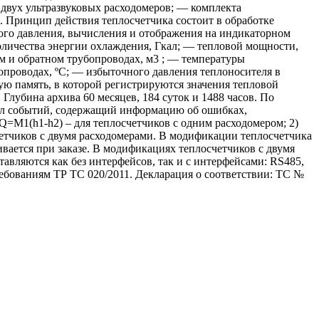
 двух ультразвуковых расходомеров; — комплекта
 Принцип действия теплосчетчика состоит в обработке
ного давления, вычисления и отображения на индикаторном
количества энергии охлаждения, Гкал; — тепловой мощности,
м и обратном трубопроводах, м3 ; — температуры
опроводах, ºС; — избыточного давления теплоносителя в
ю память, в которой регистрируются значения тепловой
Глубина архива 60 месяцев, 184 суток и 1488 часов. По
нал событий, содержащий информацию об ошибках,
Q=M1(h1-h2) – для теплосчетчиков с одним расходомером; 2)
четчиков с двумя расходомерами. В модификации теплосчетчика
вается при заказе. В модификациях теплосчетчиков с двумя
авляются как без интерфейсов, так и с интерфейсами: RS485,
ребованиям ТР ТС 020/2011. Декларация о соответствии: ТС №