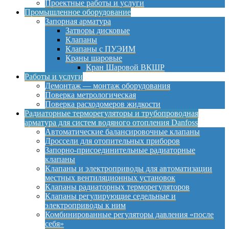
Проектные работы и услуги
Промышленное оборудование
Запорная арматура
Затворы дисковые
Клапаны
Клапаны с ПУЭИМ
Краны шаровые
Кран Шаровой ВКШР
Работы и услуги
Демонтаж — монтаж оборудования
Поверка метрологическая
Поверка расходомеров жидкости
Радиаторные терморегуляторы и трубопроводная
арматура для систем водяного отопления Danfoss
Автоматические балансировочные клапаны
Дроссели для отопительных приборов
Запорно-присоединительные радиаторные
клапаны
Клапаны и электроприводы для автоматизации
местных вентиляционных установок
Клапаны радиаторных терморегуляторов
Клапаны регулирующие седельные и
электроприводы к ним
Комбинированные регуляторы давления «после
себя»