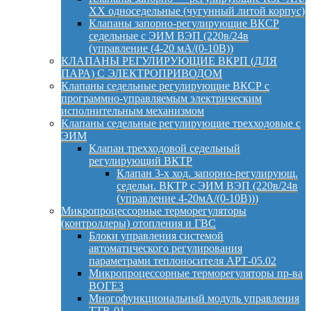
ХХ односедельные (чугунный литой корпус)
Клапаны запорно-регулирующие ВКСР
седельные с ЭИМ ВЭП (220в/24в
(управление (4-20 мА/(0-10В))
КЛАПАНЫ РЕГУЛИРУЮЩИЕ ВКРП (ДЛЯ
ПАРА) С ЭЛЕКТРОПРИВОДОМ
Клапаны седельные регулирующие ВКСР с
программно-управляемым электрическим
исполнительным механизмом
Клапаны седельные регулирующие трехходовые с
ЭИМ
Клапан трехходовой седельный
регулирующий ВКТР
Клапан 3-х ход. запорно-регулирующ.
седельн. ВКТР с ЭИМ ВЭП (220в/24в
(управление 4-20мА/(0-10В)))
Микропроцессорные терморегуляторы
(контроллеры) отопления и ГВС
Блоки управления системой
автоматического регулирования
параметрами теплоносителя АРТ-05.02
Микропроцессорные терморегуляторы пр-ва
ВОГЕЗ
Многофункциональный модуль управления
TTR-01