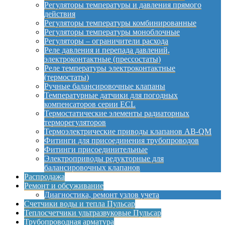
Регуляторы температуры и давления прямого
действия
Регуляторы температуры комбинированные
Регуляторы температуры моноблочные
Регуляторы – ограничители расхода
Реле давления и перепада давлений,
электроконтактные (прессостаты)
Реле температуры электроконтактные
(термостаты)
Ручные балансировочные клапаны
Температурные датчики для погодных
компенсаторов серии ECL
Термостатические элементы радиаторных
терморегуляторов
Термоэлектрические приводы клапанов AB-QM
Фитинги для присоединения трубопроводов
Фитинги присоединительные
Электроприводы редукторные для
балансировочных клапанов
Распродажа
Ремонт и обсуживание
Диагностика, ремонт узлов учета
Счетчики воды и тепла Пульсар
Теплосчетчики ультразвуковые Пульсар
Трубопроводная арматура