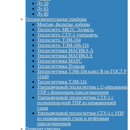
Ду 50
Ду 65
Ду 80
Теплоизмерительные приборы
Монтаж, фильтры, наборы
Теплосчетч. МКТС Эл/магн.
Теплосчетч. СТУ-1 ультразвук.
Теплосчетч. ТЭМ-104
Теплосчетч. ТЭМ-106-116
Теплосчетчики МАГИКА А
Теплосчетчики МАГИКА Е
Теплосчетчики МАРС
Теплосчетчики Пульсар
Теплосчетчики ТЭМ-104 класс B по ГОСТ Р
51649
Теплосчетчики ТЭМ-116
Ультразвуковой теплосчетчик с U-образными
УПР с фланцевым присоединением
Ультразвуковой теплосчетчик СТУ-1 с
полнопроходной УПР из нержавеющей
стали
Ультразвуковой теплосчетчик СТУ-1 с УПР
из нержавеющей стали и муфтовым
присоединением
Терморегуляторы