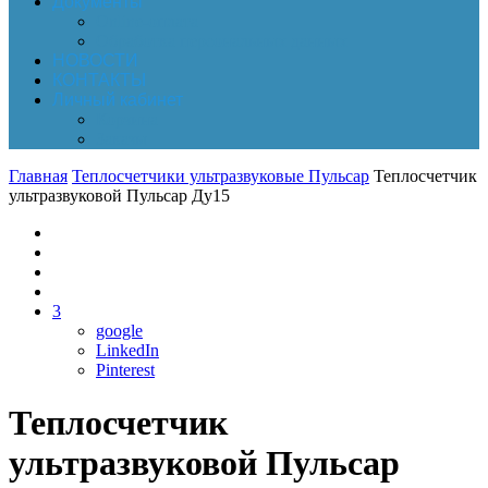
Документы
Online-оплата
Обработка персональных данных
НОВОСТИ
КОНТАКТЫ
Личный кабинет
Корзина
Заказы
Главная
Теплосчетчики ультразвуковые Пульсар
Теплосчетчик
ультразвуковой Пульсар Ду15
3
google
LinkedIn
Pinterest
Теплосчетчик
ультразвуковой Пульсар