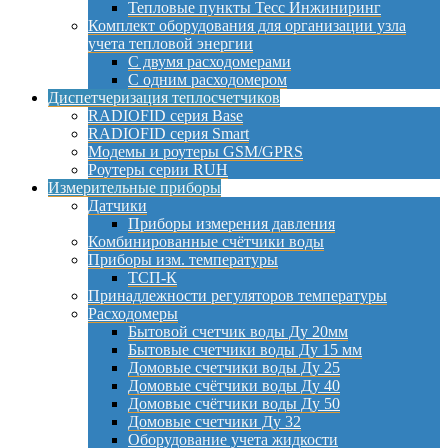
Тепловые пункты Тесс Инжиниринг
Комплект оборудования для организации узла
учета тепловой энергии
С двумя расходомерами
С одним расходомером
Диспетчеризация теплосчетчиков
RADIOFID серия Base
RADIOFID серия Smart
Модемы и роутеры GSM/GPRS
Роутеры серии RUH
Измерительные приборы
Датчики
Приборы измерения давления
Комбинированные счётчики воды
Приборы изм. температуры
ТСП-К
Принадлежности регуляторов температуры
Расходомеры
Бытовой счетчик воды Ду 20мм
Бытовые счетчики воды Ду 15 мм
Домовые счетчики воды Ду 25
Домовые счётчики воды Ду 40
Домовые счётчики воды Ду 50
Домовые счетчики Ду 32
Оборудование учета жидкости