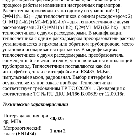
процессе работы и изменении настроечных параметров.
Расчет тепла производится по одному из уравнений: 1)
Q=M1(h1-h2) – для теплосчетчиков с одним расходомером; 2)
Q=M1(h1-h2)+(М1-М2)(h2-hх) – для теплосчетчиков с двумя
расходомерами; 3) Q1=M1(h1-h2), Q2=(M1-M2) (h2-hx) – для
теплосчетчиков с двумя расходомерами. В модификации
теплосчетчика с одним расходомером преобразователь расхода
устанавливается в прямом или обратном трубопроводе, место
установки оговаривается при заказе. В модификациях
теплосчетчиков с двумя расходомерами, преобразователь,
совмещенный с вычислителем, устанавливается в подающий
трубопровод. Теплосчетчики поставляются как без
интерфейсов, так и с интерфейсами: RS485, M-Bus,
импульсный выход, радиоканал. Выбор интерфейса
осуществляется при заказе прибора. Теплосчетчики
соответствует требованиям ТР ТС 020/2011. Декларация о
соответствии: ТС № RU ДRU.МЛ66.В.00639 от 12.09.16г.
Технические характеристики
Потеря давления при
<0,025
qp, МПа
Метрологический
1 или 2
класс (EN1434)