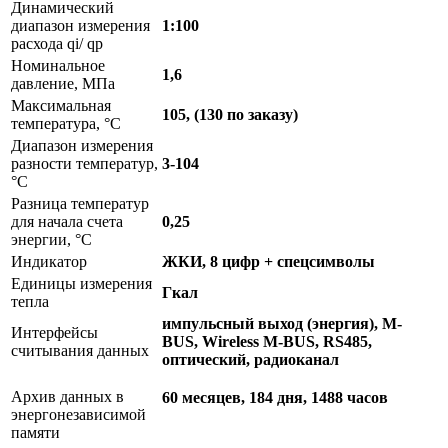
Динамический
диапазон измерения
1:100
расхода qi/ qp
Номинальное
1,6
давление, МПа
Максимальная
105, (130 по заказу)
температура, °C
Диапазон измерения
разности температур,
3-104
°C
Разница температур
для начала счета
0,25
энергии, °C
Индикатор
ЖКИ, 8 цифр + спецсимволы
Единицы измерения
Гкал
тепла
импульсный выход (энергия), M-
Интерфейсы
BUS, Wireless M-BUS, RS485,
считывания данных
оптический, радиоканал
Архив данных в
60 месяцев, 184 дня, 1488 часов
энергонезависимой
памяти