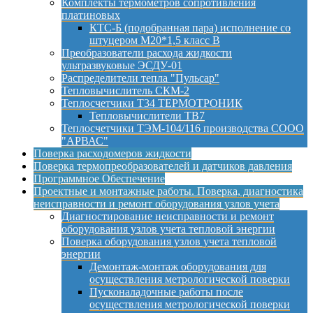
Комплекты термометров сопротивления
платиновых
КТС-Б (подобранная пара) исполнение со
штуцером М20*1,5 класс B
Преобразователи расхода жидкости
ультразвуковые ЭСДУ-01
Распределители тепла "Пульсар"
Тепловычислитель СКМ-2
Теплосчетчики Т34 ТЕРМОТРОНИК
Тепловычислители ТВ7
Теплосчетчики ТЭМ-104/116 производства СООО
"АРВАС"
Поверка расходомеров жидкости
Поверка термопреобразователей и датчиков давления
Программное Обеспечение
Проектные и монтажные работы. Поверка, диагностика
неисправности и ремонт оборудования узлов учета
Диагностирование неисправности и ремонт
оборудования узлов учета тепловой энергии
Поверка оборудования узлов учета тепловой
энергии
Демонтаж-монтаж оборудования для
осуществления метрологической поверки
Пусконаладочные работы после
осуществления метрологической поверки