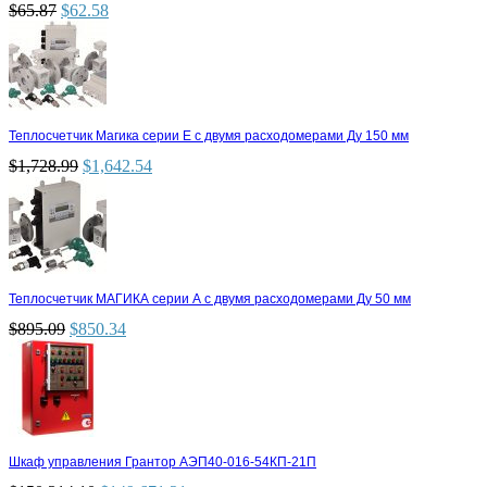
$
65.87
$
62.58
Теплосчетчик Магика серии Е с двумя расходомерами Ду 150 мм
$
1,728.99
$
1,642.54
Теплосчетчик МАГИКА серии А с двумя расходомерами Ду 50 мм
$
895.09
$
850.34
Шкаф управления Грантор АЭП40-016-54КП-21П