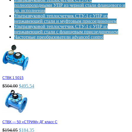
полнопроходными УПР из черной стали фланцевого и
др. исполнения
Ультразвуковой теплосчетчик СТУ-1 с УПР из
нержавеющей стали и муфтовым присоединением
Ультразвуковой теплосчетчик СТУ-1 с УПР из
нержавеющей стали с фланцевым присоединением
Частотные преобразователи advanced control
СТВК 1 5015
$
504.00
$
495.54
СТВХ — 50 «СТРИМ» ДГ класс С
$
194.05
$
184.35