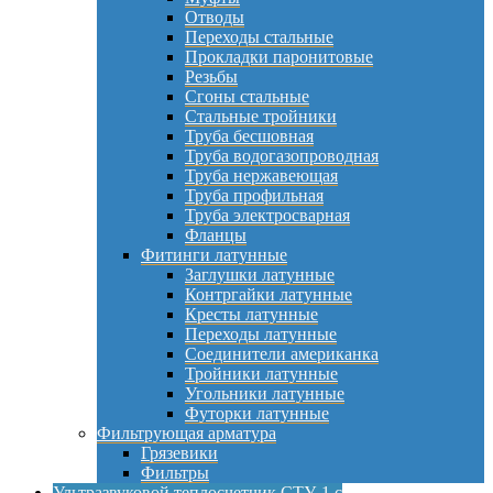
Отводы
Переходы стальные
Прокладки паронитовые
Резьбы
Сгоны стальные
Стальные тройники
Труба бесшовная
Труба водогазопроводная
Труба нержавеющая
Труба профильная
Труба электросварная
Фланцы
Фитинги латунные
Заглушки латунные
Контргайки латунные
Кресты латунные
Переходы латунные
Соединители американка
Тройники латунные
Угольники латунные
Футорки латунные
Фильтрующая арматура
Грязевики
Фильтры
Ультразвуковой теплосчетчик СТУ-1 с