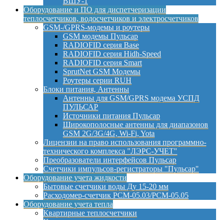
ВШУ-1
Оборудование и ПО для диспетчеризации
теплосчетчиков, водосчетчиков и электросчетчиков
GSM-/GPRS-модемы и роутеры
GSM модемы Пульсар
RADIOFID серия Base
RADIOFID серия Hidh-Speed
RADIOFID серия Smart
SprutNet GSM Модемы
Роутеры серии RUH
Блоки питания, Антенны
Антенны для GSM/GPRS модема УСПД
ПУЛЬСАР
Источники питания Пульсар
Широкополосные антенны для диапазонов
GSM 2G/3G/4G, Wi-Fi, Yota
Лицензии на право использования программно-
технического комплекса "ЛЭРС-УЧЕТ"
Преобразователи интерфейсов Пульсар
Счетчики импульсов-регистраторы "Пульсар"
Оборудование учета жидкости
Бытовые счетчики воды Ду 15-20 мм
Расходомер-счетчик РСМ-05.03/РСМ-05.05
Оборудование учета тепла
Квартирные теплосчетчики