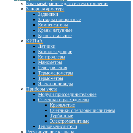
Баки мембранные для систем отопления
Запорная арматура
Задвижки
Затворы поворотные
Компенсаторы
Краны латунные
Краны стальные
КИПиА
Датчики
Комплектующие
Контроллеры
Манометры
Реле давления
Термоманометры
Термометры
Электроприводы
Приборы учета
Модули присоединительные
Счетчики и расходомеры
Крыльчатые
Счетчики с тепловычислителем
Турбинные
Электромагнитные
Тепловычислители
Регулирующие клапана