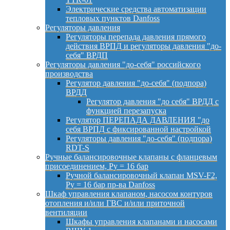
Электрические средства автоматизации
тепловых пунктов Danfoss
Регуляторы давления
Регуляторы перепада давления прямого
действия ВРПД и регуляторы давления "до-
себя" ВРДП
Регуляторы давления "до-себя" российского
производства
Регулятор давления "до-себя" (подпора)
ВРДД
Регулятор давления "до себя" ВРДД с
функцией перезапуска
Регулятор ПЕРЕПАДА ДАВЛЕНИЯ "до
себя ВРПД с фиксированной настройкой
Регуляторы давления "до-себя" (подпора)
RDT-S
Ручные балансировочные клапаны с фланцевым
присоединением, Py = 16 бар
Ручной балансировочный клапан MSV-F2,
Py = 16 бар пр-ва Danfoss
Шкаф управления клапаном, насосом контуров
отопления и/или ГВС и/или приточной
вентиляции
Шкафы управления клапанами и насосами