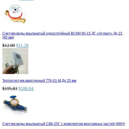
Счетчик воды крыльчатый одноструйный ВСКМ 90-15 ДГ «Атлант» Ду 15
(80 мм)
$
12.00
$
11.28
Теплосчетчик квартирный ТТК-01-М Ду 25 мм
$
195.83
$
186.04
Счетчик воды крыльчатый СВК-25Г с комплектом монтажных частей (КМЧ)