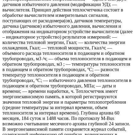
датчиков избыточного давления (модификации УД); —
вычислителя. Принцип действия теплосчетчика состоит в
обработке вычислителем измерительных сигналов,
поступающих от расходомера(ов), датчиков температуры,
датчика (датчиков) избыточного давления, вычисления и
отображения на индикаторном устройстве вычислителя (далее
– индикаторное устройство) результатов измерений: —
количества тепловой энергии, Гкал; — количества энергии
охлаждения, Гкал; — тепловой мощности, Гкал/ч; —
объемного расхода теплоносителя в подающем и обратном
трубопроводах, м3 /ч; — объема теплоносителя в подающем и
обратном трубопроводах, м3 ; — температуры теплоносителя
в подающем и обратном трубопроводах, ºС; — разности
температур теплоносителя в подающем и обратном
трубопроводах, ºС; — избыточного давления теплоносителя в
подающем и обратном трубопроводах, МПа; — даты и
времени; — времени наработки, ч. Теплосчетчик имеет
энергонезависимую память, в которой регистрируются
значения тепловой энергии и параметры теплопотребления
(средние температуры за интервал времени, объем
теплоносителя за интервал времени). Глубина архива 60
месяцев, 184 суток и 1488 часов. По протоколу M-Bus
возможно считывание месячного архива глубиной 24 записи.
В энергонезависимой памяти сохраняется журнал событий,
содержащий информацию об ошибках, возникающих в