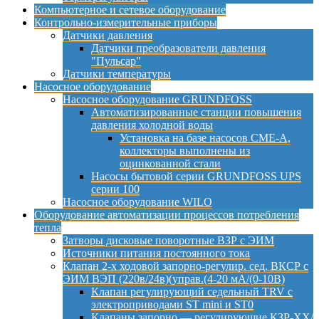
Компьютерное и сетевое оборудование
Контрольно-измерительные приборы
Датчики давления
Датчики преобразователи давления
"Пульсар"
Датчики температуры
Насосное оборудование
Насосное оборудование GRUNDFOSS
Автоматизированные станции повышения
давления холодной воды
Установка на базе насосов CME-A,
коллекторы выполнены из
оцинкованной стали
Насосы бытовой серии GRUNDFOSS UPS
серии 100
Насосное оборудование WILO
Оборудование автоматизации процессов потребления
тепла
Затворы дисковые поворотные ВЗР с ЭИМ
Источники питания постоянного тока
Клапан 2-х ходовой запорно-регулир. сед. ВКСР с
ЭИМ ВЭП (220в/24в)(управ.(4-20 мА/(0-10В)
Клапан регулирующий седельный TRV с
электроприводами ST mini и ST0
Клапаны запорно — регулирующие КЗР-ХХ/