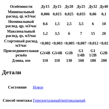
Особенности
Ду15
Ду15
Ду20
Ду25
Ду32
Ду40
Минимальный
0,006
0,015
0,025
0,035
0,06
0,1
расход, qi, м3/час
Номинальный
0,6
1,5
2,5
3,5
6
10
расход, qp, м3/час
Максимальный
1,2
3,5
6
7
15
20
расход, qs, м3/час
Стартовый расход,
<0,002
<0,003
<0,005
<0,007
<0,012
<0,02
м3/час
Присоединительная
G1
G1
G3/4B
G3/4B
G1B
G2B
резьба
1/4B
1/2B
Длина, мм
110
110
130
160
180
200
Детали
Состояние
Новое
Способ монтажа
Горизонтальный/вертикальный