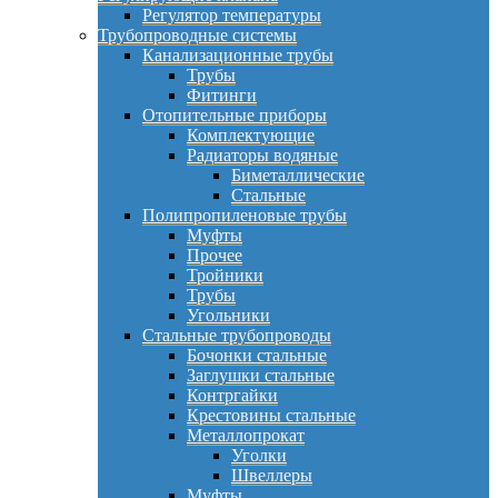
Регулятор температуры
Трубопроводные системы
Канализационные трубы
Трубы
Фитинги
Отопительные приборы
Комплектующие
Радиаторы водяные
Биметаллические
Стальные
Полипропиленовые трубы
Муфты
Прочее
Тройники
Трубы
Угольники
Стальные трубопроводы
Бочонки стальные
Заглушки стальные
Контргайки
Крестовины стальные
Металлопрокат
Уголки
Швеллеры
Муфты