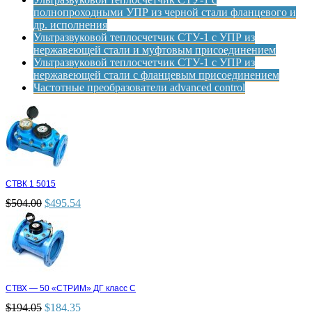
полнопроходными УПР из черной стали фланцевого и
др. исполнения
Ультразвуковой теплосчетчик СТУ-1 с УПР из
нержавеющей стали и муфтовым присоединением
Ультразвуковой теплосчетчик СТУ-1 с УПР из
нержавеющей стали с фланцевым присоединением
Частотные преобразователи advanced control
СТВК 1 5015
$
504.00
$
495.54
СТВХ — 50 «СТРИМ» ДГ класс С
$
194.05
$
184.35