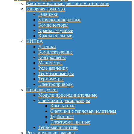
Баки мембранные для систем отопления
Запорная арматура
Задвижки
Затворы поворотные
Компенсаторы
Краны латунные
Краны стальные
КИПиА
Датчики
Комплектующие
Контроллеры
Манометры
Реле давления
Термоманометры
Термометры
Электроприводы
Приборы учета
Модули присоединительные
Счетчики и расходомеры
Крыльчатые
Счетчики с тепловычислителем
Турбинные
Электромагнитные
Тепловычислители
Регулирующие клапана