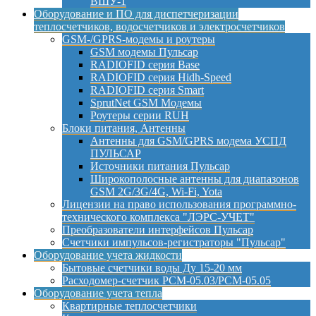
ВШУ-1
Оборудование и ПО для диспетчеризации
теплосчетчиков, водосчетчиков и электросчетчиков
GSM-/GPRS-модемы и роутеры
GSM модемы Пульсар
RADIOFID серия Base
RADIOFID серия Hidh-Speed
RADIOFID серия Smart
SprutNet GSM Модемы
Роутеры серии RUH
Блоки питания, Антенны
Антенны для GSM/GPRS модема УСПД
ПУЛЬСАР
Источники питания Пульсар
Широкополосные антенны для диапазонов
GSM 2G/3G/4G, Wi-Fi, Yota
Лицензии на право использования программно-
технического комплекса "ЛЭРС-УЧЕТ"
Преобразователи интерфейсов Пульсар
Счетчики импульсов-регистраторы "Пульсар"
Оборудование учета жидкости
Бытовые счетчики воды Ду 15-20 мм
Расходомер-счетчик РСМ-05.03/РСМ-05.05
Оборудование учета тепла
Квартирные теплосчетчики