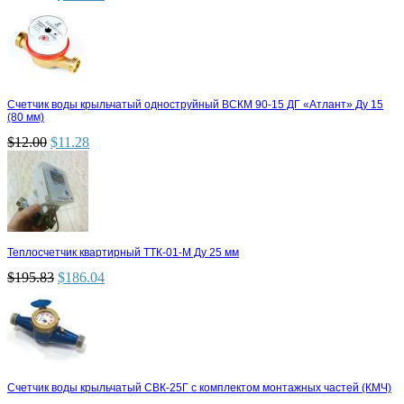
Счетчик воды крыльчатый одноструйный ВСКМ 90-15 ДГ «Атлант» Ду 15
(80 мм)
$
12.00
$
11.28
Теплосчетчик квартирный ТТК-01-М Ду 25 мм
$
195.83
$
186.04
Счетчик воды крыльчатый СВК-25Г с комплектом монтажных частей (КМЧ)