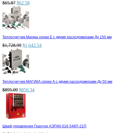
$
65.87
$
62.58
Теплосчетчик Магика серии Е с двумя расходомерами Ду 150 мм
$
1,728.99
$
1,642.54
Теплосчетчик МАГИКА серии А с двумя расходомерами Ду 50 мм
$
895.09
$
850.34
Шкаф управления Грантор АЭП40-016-54КП-21П