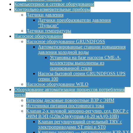
Компьютерное и сетевое оборудование
Контрольно-измерительные приборы
Датчики давления
Датчики преобразователи давления
"Пульсар"
Датчики температуры
Насосное оборудование
Насосное оборудование GRUNDFOSS
Автоматизированные станции повышения
давления холодной воды
Установка на базе насосов CME-A,
коллекторы выполнены из
оцинкованной стали
Насосы бытовой серии GRUNDFOSS UPS
серии 100
Насосное оборудование WILO
Оборудование автоматизации процессов потребления
тепла
Затворы дисковые поворотные ВЗР с ЭИМ
Источники питания постоянного тока
Клапан 2-х ходовой запорно-регулир. сед. ВКСР с
ЭИМ ВЭП (220в/24в)(управ.(4-20 мА/(0-10В)
Клапан регулирующий седельный TRV с
электроприводами ST mini и ST0
Клапаны запорно — регулирующие КЗР-ХХ/