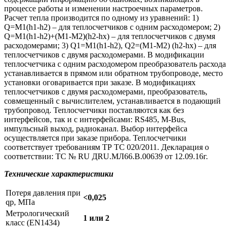
процессе работы и изменении настроечных параметров.
Расчет тепла производится по одному из уравнений: 1)
Q=M1(h1-h2) – для теплосчетчиков с одним расходомером; 2)
Q=M1(h1-h2)+(М1-М2)(h2-hх) – для теплосчетчиков с двумя
расходомерами; 3) Q1=M1(h1-h2), Q2=(M1-M2) (h2-hx) – для
теплосчетчиков с двумя расходомерами. В модификации
теплосчетчика с одним расходомером преобразователь расхода
устанавливается в прямом или обратном трубопроводе, место
установки оговаривается при заказе. В модификациях
теплосчетчиков с двумя расходомерами, преобразователь,
совмещенный с вычислителем, устанавливается в подающий
трубопровод. Теплосчетчики поставляются как без
интерфейсов, так и с интерфейсами: RS485, M-Bus,
импульсный выход, радиоканал. Выбор интерфейса
осуществляется при заказе прибора. Теплосчетчики
соответствует требованиям ТР ТС 020/2011. Декларация о
соответствии: ТС № RU ДRU.МЛ66.В.00639 от 12.09.16г.
Технические характеристики
Потеря давления при
<0,025
qp, МПа
Метрологический
1 или 2
класс (EN1434)