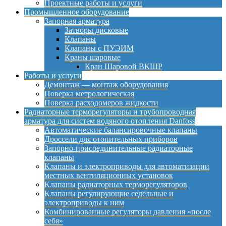
Проектные работы и услуги
Промышленное оборудование
Запорная арматура
Затворы дисковые
Клапаны
Клапаны с ПУЭИМ
Краны шаровые
Кран Шаровой ВКШР
Работы и услуги
Демонтаж — монтаж оборудования
Поверка метрологическая
Поверка расходомеров жидкости
Радиаторные терморегуляторы и трубопроводная
арматура для систем водяного отопления Danfoss
Автоматические балансировочные клапаны
Дроссели для отопительных приборов
Запорно-присоединительные радиаторные
клапаны
Клапаны и электроприводы для автоматизации
местных вентиляционных установок
Клапаны радиаторных терморегуляторов
Клапаны регулирующие седельные и
электроприводы к ним
Комбинированные регуляторы давления «после
себя»