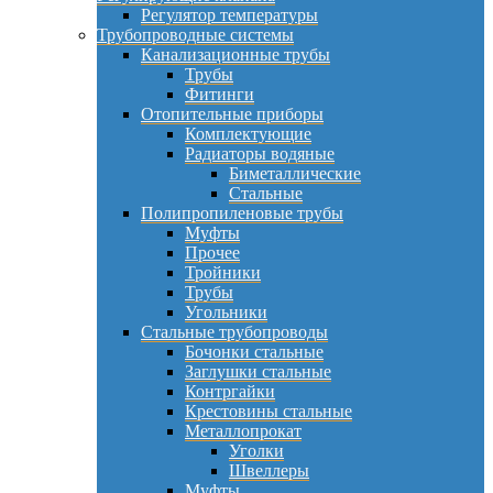
Регулятор температуры
Трубопроводные системы
Канализационные трубы
Трубы
Фитинги
Отопительные приборы
Комплектующие
Радиаторы водяные
Биметаллические
Стальные
Полипропиленовые трубы
Муфты
Прочее
Тройники
Трубы
Угольники
Стальные трубопроводы
Бочонки стальные
Заглушки стальные
Контргайки
Крестовины стальные
Металлопрокат
Уголки
Швеллеры
Муфты