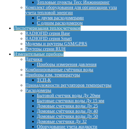
Тепловые пункты Тесс Инжиниринг
Комплект оборудования для организации узла
учета тепловой энергии
С двумя расходомерами
С одним расходомером
Диспетчеризация теплосчетчиков
RADIOFID серия Base
RADIOFID серия Smart
Модемы и роутеры GSM/GPRS
Роутеры серии RUH
Измерительные приборы
Датчики
Приборы измерения давления
Комбинированные счётчики воды
Приборы изм. температуры
ТСП-К
Принадлежности регуляторов температуры
Расходомеры
Бытовой счетчик воды Ду 20мм
Бытовые счетчики воды Ду 15 мм
Домовые счетчики воды Ду 25
Домовые счётчики воды Ду 40
Домовые счётчики воды Ду 50
Домовые счетчики Ду 32
Оборудование учета жидкости