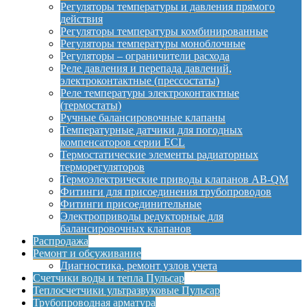
Регуляторы температуры и давления прямого
действия
Регуляторы температуры комбинированные
Регуляторы температуры моноблочные
Регуляторы – ограничители расхода
Реле давления и перепада давлений,
электроконтактные (прессостаты)
Реле температуры электроконтактные
(термостаты)
Ручные балансировочные клапаны
Температурные датчики для погодных
компенсаторов серии ECL
Термостатические элементы радиаторных
терморегуляторов
Термоэлектрические приводы клапанов AB-QM
Фитинги для присоединения трубопроводов
Фитинги присоединительные
Электроприводы редукторные для
балансировочных клапанов
Распродажа
Ремонт и обсуживание
Диагностика, ремонт узлов учета
Счетчики воды и тепла Пульсар
Теплосчетчики ультразвуковые Пульсар
Трубопроводная арматура