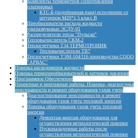
Комплекты термометров сопротивления
платиновых
КТС-Б (подобранная пара) исполнение со
штуцером М20*1,5 класс B
Преобразователи расхода жидкости
ультразвуковые ЭСДУ-01
Распределители тепла "Пульсар"
Тепловычислитель СКМ-2
Теплосчетчики Т34 ТЕРМОТРОНИК
Тепловычислители ТВ7
Теплосчетчики ТЭМ-104/116 производства СООО
"АРВАС"
Поверка расходомеров жидкости
Поверка термопреобразователей и датчиков давления
Программное Обеспечение
Проектные и монтажные работы. Поверка, диагностика
неисправности и ремонт оборудования узлов учета
Диагностирование неисправности и ремонт
оборудования узлов учета тепловой энергии
Поверка оборудования узлов учета тепловой
энергии
Демонтаж-монтаж оборудования для
осуществления метрологической поверки
Пусконаладочные работы после
осуществления метрологической поверки