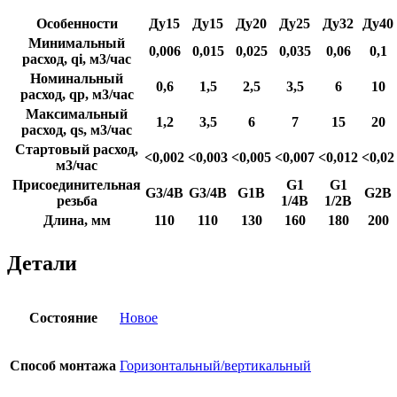
Особенности
Ду15
Ду15
Ду20
Ду25
Ду32
Ду40
Минимальный
0,006
0,015
0,025
0,035
0,06
0,1
расход, qi, м3/час
Номинальный
0,6
1,5
2,5
3,5
6
10
расход, qp, м3/час
Максимальный
1,2
3,5
6
7
15
20
расход, qs, м3/час
Стартовый расход,
<0,002
<0,003
<0,005
<0,007
<0,012
<0,02
м3/час
Присоединительная
G1
G1
G3/4B
G3/4B
G1B
G2B
резьба
1/4B
1/2B
Длина, мм
110
110
130
160
180
200
Детали
Состояние
Новое
Способ монтажа
Горизонтальный/вертикальный