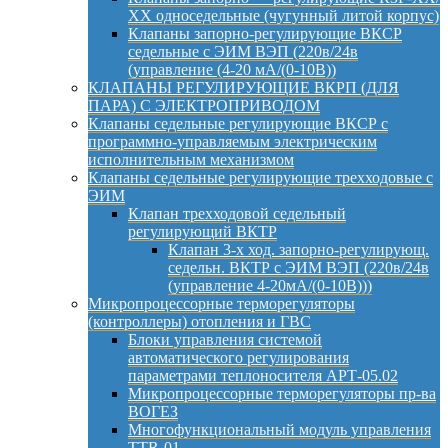
ХХ односедельные (чугунный литой корпус)
Клапаны запорно-регулирующие ВКСР
седельные с ЭИМ ВЭП (220в/24в
(управление (4-20 мА/(0-10В))
КЛАПАНЫ РЕГУЛИРУЮЩИЕ ВКРП (ДЛЯ
ПАРА) С ЭЛЕКТРОПРИВОДОМ
Клапаны седельные регулирующие ВКСР с
программно-управляемым электрическим
исполнительным механизмом
Клапаны седельные регулирующие трехходовые с
ЭИМ
Клапан трехходовой седельный
регулирующий ВКТР
Клапан 3-х ход. запорно-регулирующ.
седельн. ВКТР с ЭИМ ВЭП (220в/24в
(управление 4-20мА/(0-10В)))
Микропроцессорные терморегуляторы
(контроллеры) отопления и ГВС
Блоки управления системой
автоматического регулирования
параметрами теплоносителя АРТ-05.02
Микропроцессорные терморегуляторы пр-ва
ВОГЕЗ
Многофункциональный модуль управления
TTR-01