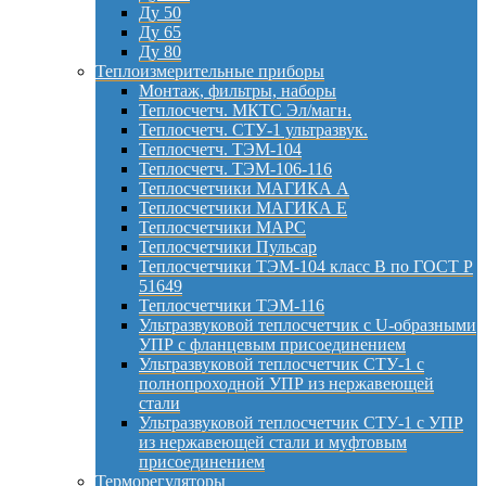
Ду 50
Ду 65
Ду 80
Теплоизмерительные приборы
Монтаж, фильтры, наборы
Теплосчетч. МКТС Эл/магн.
Теплосчетч. СТУ-1 ультразвук.
Теплосчетч. ТЭМ-104
Теплосчетч. ТЭМ-106-116
Теплосчетчики МАГИКА А
Теплосчетчики МАГИКА Е
Теплосчетчики МАРС
Теплосчетчики Пульсар
Теплосчетчики ТЭМ-104 класс B по ГОСТ Р
51649
Теплосчетчики ТЭМ-116
Ультразвуковой теплосчетчик с U-образными
УПР с фланцевым присоединением
Ультразвуковой теплосчетчик СТУ-1 с
полнопроходной УПР из нержавеющей
стали
Ультразвуковой теплосчетчик СТУ-1 с УПР
из нержавеющей стали и муфтовым
присоединением
Терморегуляторы