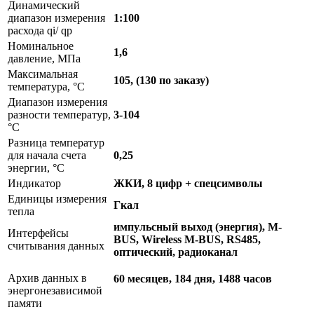
Динамический
диапазон измерения
1:100
расхода qi/ qp
Номинальное
1,6
давление, МПа
Максимальная
105, (130 по заказу)
температура, °C
Диапазон измерения
разности температур,
3-104
°C
Разница температур
для начала счета
0,25
энергии, °C
Индикатор
ЖКИ, 8 цифр + спецсимволы
Единицы измерения
Гкал
тепла
импульсный выход (энергия), M-
Интерфейсы
BUS, Wireless M-BUS, RS485,
считывания данных
оптический, радиоканал
Архив данных в
60 месяцев, 184 дня, 1488 часов
энергонезависимой
памяти