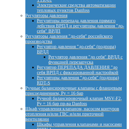
Электрические средства автоматизации
тепловых пунктов Danfoss
Регуляторы давления
Регуляторы перепада давления прямого
действия ВРПД и регуляторы давления "до-
себя" ВРДП
Регуляторы давления "до-себя" российского
производства
Регулятор давления "до-себя" (подпора)
ВРДД
Регулятор давления "до себя" ВРДД с
функцией перезапуска
Регулятор ПЕРЕПАДА ДАВЛЕНИЯ "до
себя ВРПД с фиксированной настройкой
Регуляторы давления "до-себя" (подпора)
RDT-S
Ручные балансировочные клапаны с фланцевым
присоединением, Py = 16 бар
Ручной балансировочный клапан MSV-F2,
Py = 16 бар пр-ва Danfoss
Шкаф управления клапаном, насосом контуров
отопления и/или ГВС и/или приточной
вентиляции
Шкафы управления клапанами и насосами