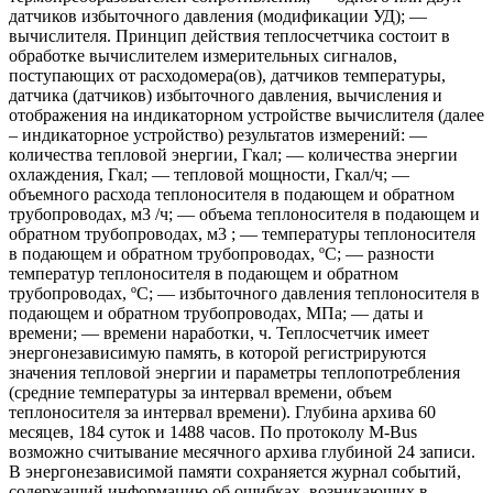
датчиков избыточного давления (модификации УД); —
вычислителя. Принцип действия теплосчетчика состоит в
обработке вычислителем измерительных сигналов,
поступающих от расходомера(ов), датчиков температуры,
датчика (датчиков) избыточного давления, вычисления и
отображения на индикаторном устройстве вычислителя (далее
– индикаторное устройство) результатов измерений: —
количества тепловой энергии, Гкал; — количества энергии
охлаждения, Гкал; — тепловой мощности, Гкал/ч; —
объемного расхода теплоносителя в подающем и обратном
трубопроводах, м3 /ч; — объема теплоносителя в подающем и
обратном трубопроводах, м3 ; — температуры теплоносителя
в подающем и обратном трубопроводах, ºС; — разности
температур теплоносителя в подающем и обратном
трубопроводах, ºС; — избыточного давления теплоносителя в
подающем и обратном трубопроводах, МПа; — даты и
времени; — времени наработки, ч. Теплосчетчик имеет
энергонезависимую память, в которой регистрируются
значения тепловой энергии и параметры теплопотребления
(средние температуры за интервал времени, объем
теплоносителя за интервал времени). Глубина архива 60
месяцев, 184 суток и 1488 часов. По протоколу M-Bus
возможно считывание месячного архива глубиной 24 записи.
В энергонезависимой памяти сохраняется журнал событий,
содержащий информацию об ошибках, возникающих в