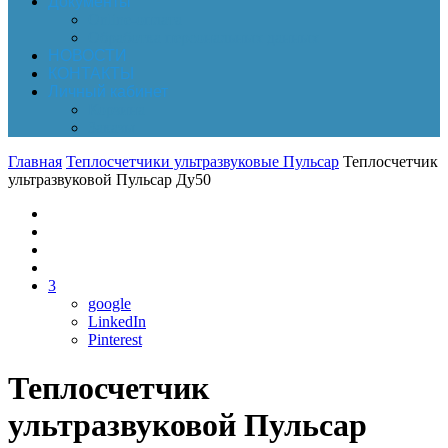
Документы
Online-оплата
Обработка персональных данных
НОВОСТИ
КОНТАКТЫ
Личный кабинет
Корзина
Заказы
Главная
Теплосчетчики ультразвуковые Пульсар
Теплосчетчик
ультразвуковой Пульсар Ду50
3
google
LinkedIn
Pinterest
Теплосчетчик
ультразвуковой Пульсар