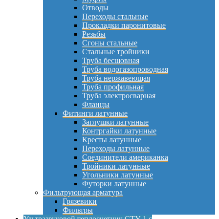
Отводы
Переходы стальные
Прокладки паронитовые
Резьбы
Сгоны стальные
Стальные тройники
Труба бесшовная
Труба водогазопроводная
Труба нержавеющая
Труба профильная
Труба электросварная
Фланцы
Фитинги латунные
Заглушки латунные
Контргайки латунные
Кресты латунные
Переходы латунные
Соединители американка
Тройники латунные
Угольники латунные
Футорки латунные
Фильтрующая арматура
Грязевики
Фильтры
Ультразвуковой теплосчетчик СТУ-1 с