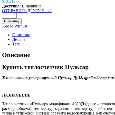
$
12,312.00
Доступно:
В наличии
ОТПРАВИТЬ ДРУГУ E-mail
В корзину
Add to Wishlist
Описание
Детали
Теги
Описание
Купить теплосчетчик Пульсар
Теплосчетчик ультразвуковой Пульсар Ду32, qp=6 м3/час; с
НАЗНАЧЕНИЕ
Теплосчетчики «Пульсар» модификаций У, УД (далее – теплосч
расхода (объема), температуры, разницы температур, избыточн
тепла в тупиковой системе горячего водоснабжения, как счетч