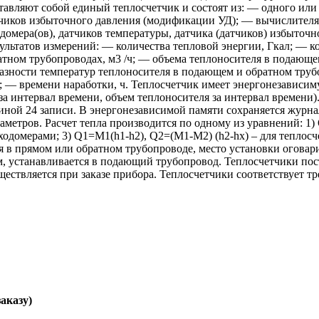
тавляют собой единый теплосчетчик и состоят из: — одного или
чиков избыточного давления (модификации УД); — вычислителя.
омера(ов), датчиков температуры, датчика (датчиков) избыточ
зультатов измерений: — количества тепловой энергии, Гкал; — 
атном трубопроводах, м3 /ч; — объема теплоносителя в подающе
азности температур теплоносителя в подающем и обратном труб
— времени наработки, ч. Теплосчетчик имеет энергонезависиму
 интервал времени, объем теплоносителя за интервал времени). 
иной 24 записи. В энергонезависимой памяти сохраняется жур
етров. Расчет тепла производится по одному из уравнений: 1) 
ходомерами; 3) Q1=M1(h1-h2), Q2=(M1-M2) (h2-hx) – для теплос
я в прямом или обратном трубопроводе, место установки оговари
, устанавливается в подающий трубопровод. Теплосчетчики пост
ествляется при заказе прибора. Теплосчетчики соответствует т
заказу)