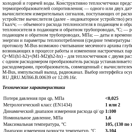
холодной и горячей воды. Конструктивно теплосчетчики предс
термопреобразователей сопротивления; — одного или двух дат
вычислителем измерительных сигналов, поступающих от расход
устройстве вычислителя (далее – индикаторное устройство) ре
Гкал/ч; — объемного расхода теплоносителя в подающем и обр
теплоносителя в подающем и обратном трубопроводах, ºС; — р
подающем и обратном трубопроводах, МПа; — даты и времени; 
энергии и параметры теплопотребления (средние температуры за
протоколу M-Bus возможно считывание месячного архива глуб
возникающих в процессе работы и изменении настроечных парам
Q=M1(h1-h2)+(М1-М2)(h2-hх) – для теплосчетчиков с двумя рас
с одним расходомером преобразователь расхода устанавливаетс
расходомерами, преобразователь, совмещенный с вычислителем
M-Bus, импульсный выход, радиоканал. Выбор интерфейса осущ
RU ДRU.МЛ66.В.00639 от 12.09.16г.
Технические характеристики
Потеря давления при qp, МПа
<0,025
Метрологический класс (EN1434)
1 или 2
Динамический диапазон измерения расхода qi/ qp
1:100
Номинальное давление, МПа
1,6
Максимальная температура, °C
105, (130 по 
Диапазон измерения разности температур, °C
3-104