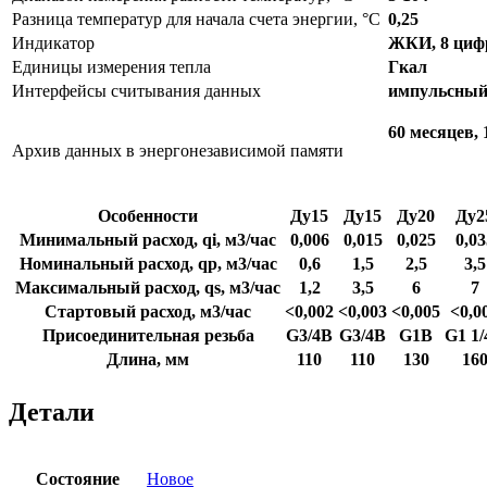
Разница температур для начала счета энергии, °C
0,25
Индикатор
ЖКИ, 8 циф
Единицы измерения тепла
Гкал
Интерфейсы считывания данных
импульсный 
60 месяцев, 
Архив данных в энергонезависимой памяти
Особенности
Ду15
Ду15
Ду20
Ду2
Минимальный расход, qi, м3/час
0,006
0,015
0,025
0,03
Номинальный расход, qp, м3/час
0,6
1,5
2,5
3,5
Максимальный расход, qs, м3/час
1,2
3,5
6
7
Стартовый расход, м3/час
<0,002
<0,003
<0,005
<0,0
Присоединительная резьба
G3/4B
G3/4B
G1B
G1 1
Длина, мм
110
110
130
16
Детали
Состояние
Новое