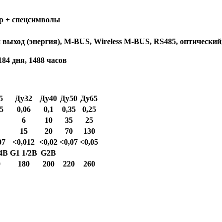
р + спецсимволы
выход (энергия), M-BUS, Wireless M-BUS, RS485, оптический
184 дня, 1488 часов
5
Ду32
Ду40
Ду50
Ду65
5
0,06
0,1
0,35
0,25
6
10
35
25
15
20
70
130
07
<0,012
<0,02
<0,07
<0,05
/4B
G1 1/2B
G2B
0
180
200
220
260