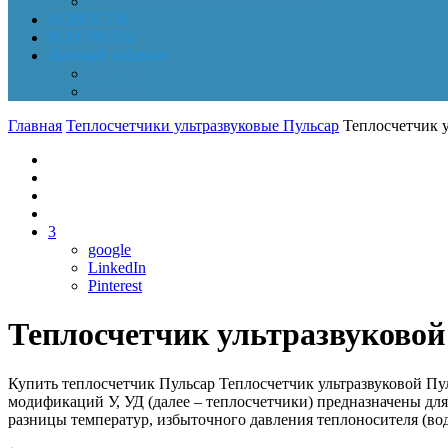
Обработка персональных данных
НОВОСТИ
КОНТАКТЫ
Личный кабинет
Корзина
Заказы
Главная
Теплосчетчики ультразвуковые Пульсар
Теплосчетчик у
3
google
LinkedIn
Pinterest
Теплосчетчик ультразвуковой
Купить теплосчетчик Пульсар Теплосчетчик ультразвуковой 
модификаций У, УД (далее – теплосчетчики) предназначены для
разницы температур, избыточного давления теплоносителя (вод