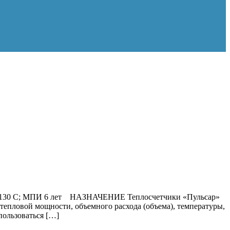
max=130 C; МПИ 6 лет НАЗНАЧЕНИЕ Теплосчетчики «Пульсар»
 тепловой мощности, объемного расхода (объема), температуры,
пользоваться […]