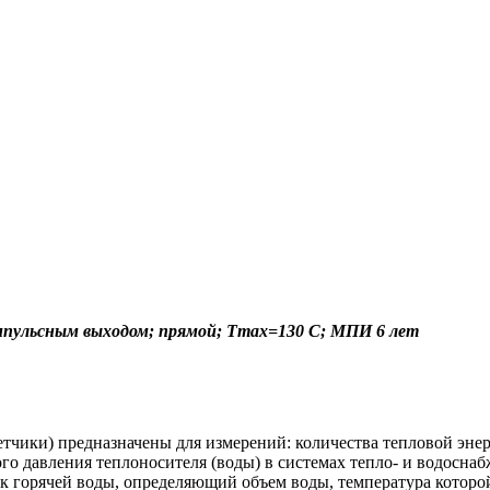
 импульсным выходом; прямой; Tmax=130 C; МПИ 6 лет
етчики) предназначены для измерений: количества тепловой эне
ого давления теплоносителя (воды) в системах тепло- и водосна
ик горячей воды, определяющий объем воды, температура которой