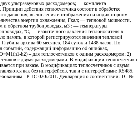
 двух ультразвуковых расходомеров; — комплекта
 Принцип действия теплосчетчика состоит в обработке
ного давления, вычисления и отображения на индикаторном
количества энергии охлаждения, Гкал; — тепловой мощности,
м и обратном трубопроводах, м3 ; — температуры
опроводах, ºС; — избыточного давления теплоносителя в
ю память, в которой регистрируются значения тепловой
Глубина архива 60 месяцев, 184 суток и 1488 часов. По
нал событий, содержащий информацию об ошибках,
Q=M1(h1-h2) – для теплосчетчиков с одним расходомером; 2)
четчиков с двумя расходомерами. В модификации теплосчетчика
вается при заказе. В модификациях теплосчетчиков с двумя
авляются как без интерфейсов, так и с интерфейсами: RS485,
ребованиям ТР ТС 020/2011. Декларация о соответствии: ТС №