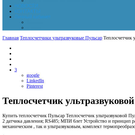
Обработка персональных данных
НОВОСТИ
КОНТАКТЫ
Личный кабинет
Корзина
Заказы
Главная
Теплосчетчики ультразвуковые Пульсар
Теплосчетчик у
3
google
LinkedIn
Pinterest
Теплосчетчик ультразвуковой
Купить теплосчетчик Пульсар Теплосчетчик ультразвуковой Пул
2 датчика давления; RS485; МПИ 6лет Устройство и принцип ра
механическим , так и ультразвуковым, комплект термопреобра