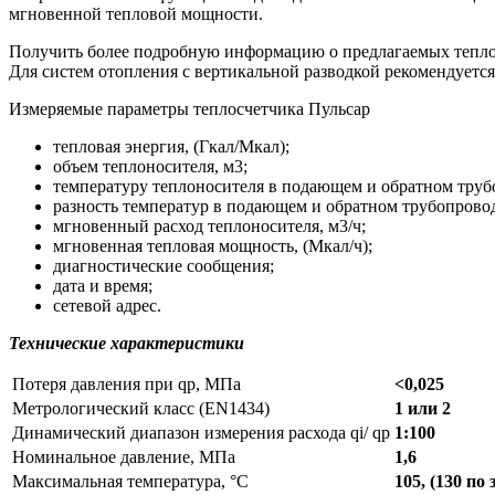
мгновенной тепловой мощности.
Получить более подробную информацию о предлагаемых тепло
Для систем отопления с вертикальной разводкой рекомендуетс
Измеряемые параметры теплосчетчика Пульсар
тепловая энергия, (Гкал/Мкал);
объем теплоносителя, м3;
температуру теплоносителя в подающем и обратном трубо
разность температур в подающем и обратном трубопровод
мгновенный расход теплоносителя, м3/ч;
мгновенная тепловая мощность, (Мкал/ч);
диагностические сообщения;
дата и время;
сетевой адрес.
Технические характеристики
Потеря давления при qp, МПа
<0,025
Метрологический класс (EN1434)
1 или 2
Динамический диапазон измерения расхода qi/ qp
1:100
Номинальное давление, МПа
1,6
Максимальная температура, °C
105, (130 по 