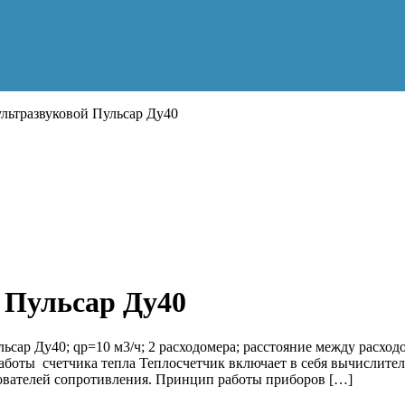
льтразвуковой Пульсар Ду40
 Пульсар Ду40
ьсар Ду40; qp=10 м3/ч; 2 расходомера; расстояние между расход
боты счетчика тепла Теплосчетчик включает в себя вычислитель
зователей сопротивления. Принцип работы приборов […]