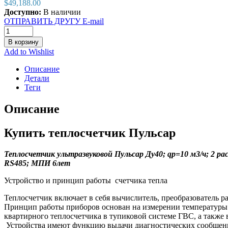
$
49,188.00
Доступно:
В наличии
ОТПРАВИТЬ ДРУГУ E-mail
В корзину
Add to Wishlist
Описание
Детали
Теги
Описание
Купить теплосчетчик Пульсар
Теплосчетчик ультразвуковой Пульсар Ду40; qp=10 м3/ч; 2 р
RS485; МПИ 6лет
Устройство и принцип работы счетчика тепла
Теплосчетчик включает в себя вычислитель, преобразователь р
Принцип работы приборов основан на измерении температуры
квартирного теплосчетчика в тупиковой системе ГВС, а также 
Устройства имеют функцию выдачи диагностических сообщений