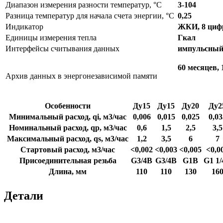
Диапазон измерения разности температур, °C
3-104
Разница температур для начала счета энергии, °C
0,25
Индикатор
ЖКИ, 8 циф
Единицы измерения тепла
Гкал
Интерфейсы считывания данных
импульсный 
60 месяцев, 
Архив данных в энергонезависимой памяти
Особенности
Ду15
Ду15
Ду20
Ду2
Минимальный расход, qi, м3/час
0,006
0,015
0,025
0,03
Номинальный расход, qp, м3/час
0,6
1,5
2,5
3,5
Максимальный расход, qs, м3/час
1,2
3,5
6
7
Стартовый расход, м3/час
<0,002
<0,003
<0,005
<0,0
Присоединительная резьба
G3/4B
G3/4B
G1B
G1 1
Длина, мм
110
110
130
16
Детали