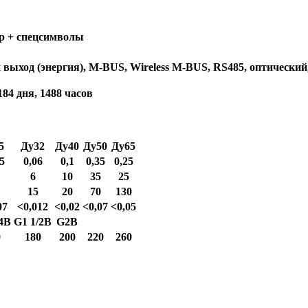
р + спецсимволы
выход (энергия), M-BUS, Wireless M-BUS, RS485, оптический
184 дня, 1488 часов
5
Ду32
Ду40
Ду50
Ду65
5
0,06
0,1
0,35
0,25
6
10
35
25
15
20
70
130
07
<0,012
<0,02
<0,07
<0,05
/4B
G1 1/2B
G2B
0
180
200
220
260