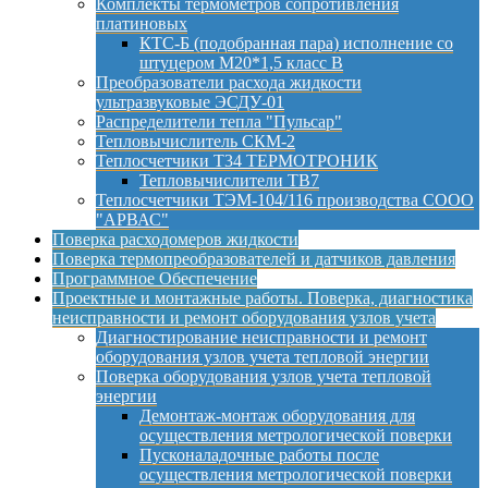
Комплекты термометров сопротивления
платиновых
КТС-Б (подобранная пара) исполнение со
штуцером М20*1,5 класс B
Преобразователи расхода жидкости
ультразвуковые ЭСДУ-01
Распределители тепла "Пульсар"
Тепловычислитель СКМ-2
Теплосчетчики Т34 ТЕРМОТРОНИК
Тепловычислители ТВ7
Теплосчетчики ТЭМ-104/116 производства СООО
"АРВАС"
Поверка расходомеров жидкости
Поверка термопреобразователей и датчиков давления
Программное Обеспечение
Проектные и монтажные работы. Поверка, диагностика
неисправности и ремонт оборудования узлов учета
Диагностирование неисправности и ремонт
оборудования узлов учета тепловой энергии
Поверка оборудования узлов учета тепловой
энергии
Демонтаж-монтаж оборудования для
осуществления метрологической поверки
Пусконаладочные работы после
осуществления метрологической поверки