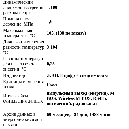
Динамический
диапазон измерения
1:100
расхода qi/ qp
Номинальное
1,6
давление, МПа
Максимальная
105, (130 по заказу)
температура, °C
Диапазон измерения
разности температур,
3-104
°C
Разница температур
для начала счета
0,25
энергии, °C
Индикатор
ЖКИ, 8 цифр + спецсимволы
Единицы измерения
Гкал
тепла
импульсный выход (энергия), M-
Интерфейсы
BUS, Wireless M-BUS, RS485,
считывания данных
оптический, радиоканал
Архив данных в
60 месяцев, 184 дня, 1488 часов
энергонезависимой
памяти