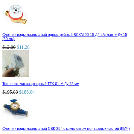
Счетчик воды крыльчатый одноструйный ВСКМ 90-15 ДГ «Атлант» Ду 15
(80 мм)
$
12.00
$
11.28
Теплосчетчик квартирный ТТК-01-М Ду 25 мм
$
195.83
$
186.04
Счетчик воды крыльчатый СВК-25Г с комплектом монтажных частей (КМЧ)