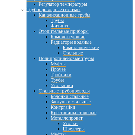
Регулятор температуры
Трубопроводные системы
Канализационные трубы
Трубы
Фитинги
Отопительные приборы
Комплектующие
Радиаторы водяные
Биметаллические
Стальные
Полипропиленовые трубы
Муфты
Прочее
Тройники
Трубы
Угольники
Стальные трубопроводы
Бочонки стальные
Заглушки стальные
Контргайки
Крестовины стальные
Металлопрокат
Уголки
Швеллеры
Муфты