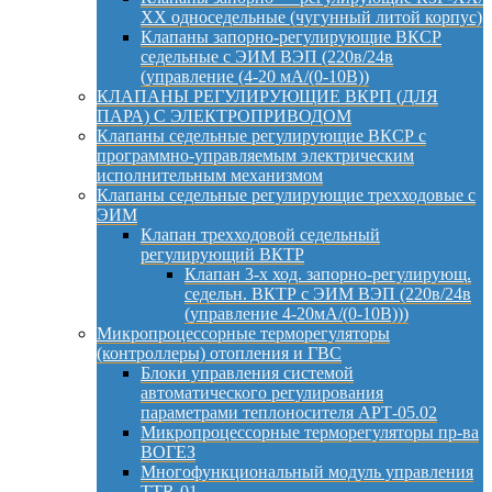
ХХ односедельные (чугунный литой корпус)
Клапаны запорно-регулирующие ВКСР
седельные с ЭИМ ВЭП (220в/24в
(управление (4-20 мА/(0-10В))
КЛАПАНЫ РЕГУЛИРУЮЩИЕ ВКРП (ДЛЯ
ПАРА) С ЭЛЕКТРОПРИВОДОМ
Клапаны седельные регулирующие ВКСР с
программно-управляемым электрическим
исполнительным механизмом
Клапаны седельные регулирующие трехходовые с
ЭИМ
Клапан трехходовой седельный
регулирующий ВКТР
Клапан 3-х ход. запорно-регулирующ.
седельн. ВКТР с ЭИМ ВЭП (220в/24в
(управление 4-20мА/(0-10В)))
Микропроцессорные терморегуляторы
(контроллеры) отопления и ГВС
Блоки управления системой
автоматического регулирования
параметрами теплоносителя АРТ-05.02
Микропроцессорные терморегуляторы пр-ва
ВОГЕЗ
Многофункциональный модуль управления
TTR-01