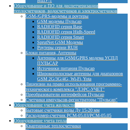
ВШУ-1
Оборудование и ПО для диспетчеризации
теплосчетчиков, водосчетчиков и электросчетчиков
GSM-/GPRS-модемы и роутеры
GSM модемы Пульсар
RADIOFID серия Base
RADIOFID серия Hidh-Speed
RADIOFID серия Smart
SprutNet GSM Модемы
Роутеры серии RUH
Блоки питания, Антенны
Антенны для GSM/GPRS модема УСПД
ПУЛЬСАР
Источники питания Пульсар
Широкополосные антенны для диапазонов
GSM 2G/3G/4G, Wi-Fi, Yota
Лицензии на право использования программно-
технического комплекса "ЛЭРС-УЧЕТ"
Преобразователи интерфейсов Пульсар
Счетчики импульсов-регистраторы "Пульсар"
Оборудование учета жидкости
Бытовые счетчики воды Ду 15-20 мм
Расходомер-счетчик РСМ-05.03/РСМ-05.05
Оборудование учета тепла
Квартирные теплосчетчики