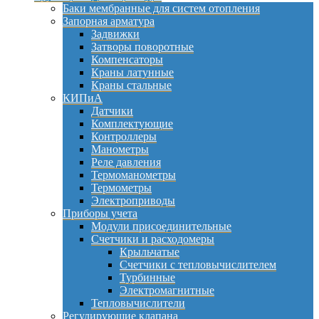
Баки мембранные для систем отопления
Запорная арматура
Задвижки
Затворы поворотные
Компенсаторы
Краны латунные
Краны стальные
КИПиА
Датчики
Комплектующие
Контроллеры
Манометры
Реле давления
Термоманометры
Термометры
Электроприводы
Приборы учета
Модули присоединительные
Счетчики и расходомеры
Крыльчатые
Счетчики с тепловычислителем
Турбинные
Электромагнитные
Тепловычислители
Регулирующие клапана