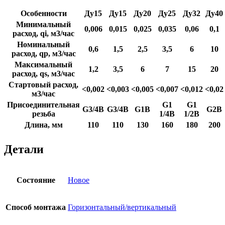
Особенности
Ду15
Ду15
Ду20
Ду25
Ду32
Ду40
Минимальный
0,006
0,015
0,025
0,035
0,06
0,1
расход, qi, м3/час
Номинальный
0,6
1,5
2,5
3,5
6
10
расход, qp, м3/час
Максимальный
1,2
3,5
6
7
15
20
расход, qs, м3/час
Стартовый расход,
<0,002
<0,003
<0,005
<0,007
<0,012
<0,02
м3/час
Присоединительная
G1
G1
G3/4B
G3/4B
G1B
G2B
резьба
1/4B
1/2B
Длина, мм
110
110
130
160
180
200
Детали
Состояние
Новое
Способ монтажа
Горизонтальный/вертикальный