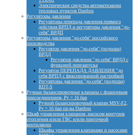
Электрические средства автоматизации
тепловых пунктов Danfoss
Регуляторы давления
Регуляторы перепада давления прямого
действия ВРПД и регуляторы давления "до-
себя" ВРДП
Регуляторы давления "до-себя" российского
производства
Регулятор давления "до-себя" (подпора)
ВРДД
Регулятор давления "до себя" ВРДД с
функцией перезапуска
Регулятор ПЕРЕПАДА ДАВЛЕНИЯ "до
себя ВРПД с фиксированной настройкой
Регуляторы давления "до-себя" (подпора)
RDT-S
Ручные балансировочные клапаны с фланцевым
присоединением, Py = 16 бар
Ручной балансировочный клапан MSV-F2,
Py = 16 бар пр-ва Danfoss
Шкаф управления клапаном, насосом контуров
отопления и/или ГВС и/или приточной
вентиляции
Шкафы управления клапанами и насосами