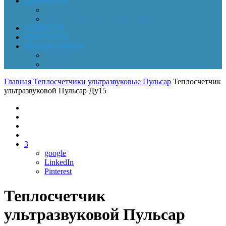
Документы
Online-оплата
Обработка персональных данных
НОВОСТИ
КОНТАКТЫ
Личный кабинет
Корзина
Заказы
Главная
Теплосчетчики ультразвуковые Пульсар
Теплосчетчик
ультразвуковой Пульсар Ду15
3
google
LinkedIn
Pinterest
Теплосчетчик
ультразвуковой Пульсар