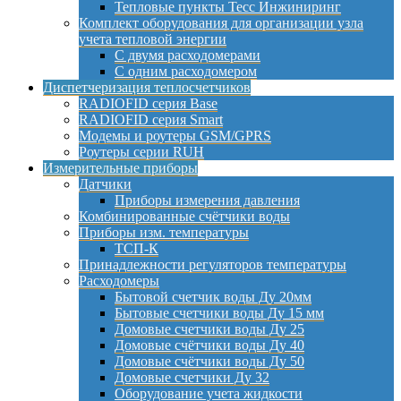
Тепловые пункты Тесс Инжиниринг
Комплект оборудования для организации узла
учета тепловой энергии
С двумя расходомерами
С одним расходомером
Диспетчеризация теплосчетчиков
RADIOFID серия Base
RADIOFID серия Smart
Модемы и роутеры GSM/GPRS
Роутеры серии RUH
Измерительные приборы
Датчики
Приборы измерения давления
Комбинированные счётчики воды
Приборы изм. температуры
ТСП-К
Принадлежности регуляторов температуры
Расходомеры
Бытовой счетчик воды Ду 20мм
Бытовые счетчики воды Ду 15 мм
Домовые счетчики воды Ду 25
Домовые счётчики воды Ду 40
Домовые счётчики воды Ду 50
Домовые счетчики Ду 32
Оборудование учета жидкости