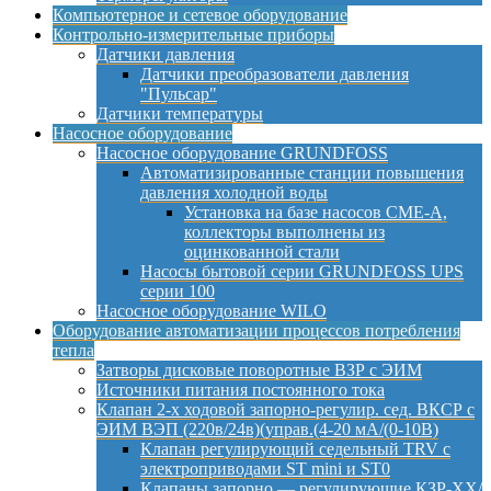
Компьютерное и сетевое оборудование
Контрольно-измерительные приборы
Датчики давления
Датчики преобразователи давления
"Пульсар"
Датчики температуры
Насосное оборудование
Насосное оборудование GRUNDFOSS
Автоматизированные станции повышения
давления холодной воды
Установка на базе насосов CME-A,
коллекторы выполнены из
оцинкованной стали
Насосы бытовой серии GRUNDFOSS UPS
серии 100
Насосное оборудование WILO
Оборудование автоматизации процессов потребления
тепла
Затворы дисковые поворотные ВЗР с ЭИМ
Источники питания постоянного тока
Клапан 2-х ходовой запорно-регулир. сед. ВКСР с
ЭИМ ВЭП (220в/24в)(управ.(4-20 мА/(0-10В)
Клапан регулирующий седельный TRV с
электроприводами ST mini и ST0
Клапаны запорно — регулирующие КЗР-ХХ/