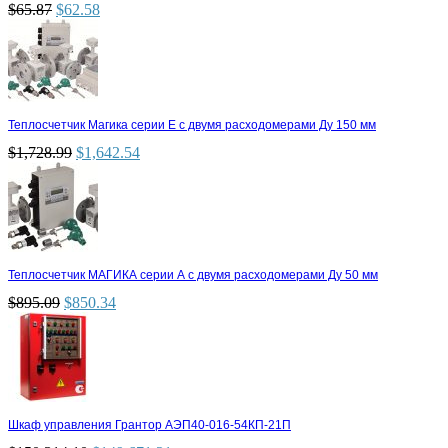
$
65.87
$
62.58
Теплосчетчик Магика серии Е с двумя расходомерами Ду 150 мм
$
1,728.99
$
1,642.54
Теплосчетчик МАГИКА серии А с двумя расходомерами Ду 50 мм
$
895.09
$
850.34
Шкаф управления Грантор АЭП40-016-54КП-21П