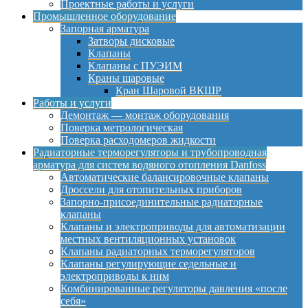
Проектные работы и услуги
Промышленное оборудование
Запорная арматура
Затворы дисковые
Клапаны
Клапаны с ПУЭИМ
Краны шаровые
Кран Шаровой ВКШР
Работы и услуги
Демонтаж — монтаж оборудования
Поверка метрологическая
Поверка расходомеров жидкости
Радиаторные терморегуляторы и трубопроводная
арматура для систем водяного отопления Danfoss
Автоматические балансировочные клапаны
Дроссели для отопительных приборов
Запорно-присоединительные радиаторные
клапаны
Клапаны и электроприводы для автоматизации
местных вентиляционных установок
Клапаны радиаторных терморегуляторов
Клапаны регулирующие седельные и
электроприводы к ним
Комбинированные регуляторы давления «после
себя»