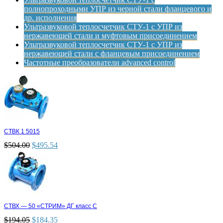
полнопроходными УПР из черной стали фланцевого и
др. исполнения
Ультразвуковой теплосчетчик СТУ-1 с УПР из
нержавеющей стали и муфтовым присоединением
Ультразвуковой теплосчетчик СТУ-1 с УПР из
нержавеющей стали с фланцевым присоединением
Частотные преобразователи advanced control
СТВК 1 5015
$
504.00
$
495.54
СТВХ — 50 «СТРИМ» ДГ класс С
$
194.05
$
184.35