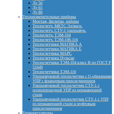
Ду 50
Ду 65
Ду 80
Теплоизмерительные приборы
Монтаж, фильтры, наборы
Теплосчетч. МКТС Эл/магн.
Теплосчетч. СТУ-1 ультразвук.
Теплосчетч. ТЭМ-104
Теплосчетч. ТЭМ-106-116
Теплосчетчики МАГИКА А
Теплосчетчики МАГИКА Е
Теплосчетчики МАРС
Теплосчетчики Пульсар
Теплосчетчики ТЭМ-104 класс B по ГОСТ Р
51649
Теплосчетчики ТЭМ-116
Ультразвуковой теплосчетчик с U-образными
УПР с фланцевым присоединением
Ультразвуковой теплосчетчик СТУ-1 с
полнопроходной УПР из нержавеющей
стали
Ультразвуковой теплосчетчик СТУ-1 с УПР
из нержавеющей стали и муфтовым
присоединением
Терморегуляторы