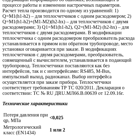
процессе работы и изменении настроечных параметров.
Расчет тепла производится по одному из уравнений: 1)
Q=M1(h1-h2) – для теплосчетчиков с одним расходомером; 2)
Q=M1(h1-h2)+(М1-М2)(h2-hх) – для теплосчетчиков с двумя
расходомерами; 3) Q1=M1(h1-h2), Q2=(M1-M2) (h2-hx) – для
теплосчетчиков с двумя расходомерами. В модификации
теплосчетчика с одним расходомером преобразователь расхода
устанавливается в прямом или обратном трубопроводе, место
установки оговаривается при заказе. В модификациях
теплосчетчиков с двумя расходомерами, преобразователь,
совмещенный с вычислителем, устанавливается в подающий
трубопровод. Теплосчетчики поставляются как без
интерфейсов, так и с интерфейсами: RS485, M-Bus,
импульсный выход, радиоканал. Выбор интерфейса
осуществляется при заказе прибора. Теплосчетчики
соответствует требованиям ТР ТС 020/2011. Декларация о
соответствии: ТС № RU ДRU.МЛ66.В.00639 от 12.09.16г.
Технические характеристики
Потеря давления при
<0,025
qp, МПа
Метрологический
1 или 2
класс (EN1434)