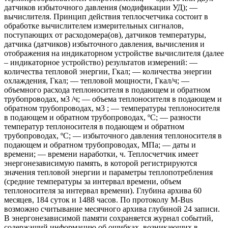
датчиков избыточного давления (модификации УД); —
вычислителя. Принцип действия теплосчетчика состоит в
обработке вычислителем измерительных сигналов,
поступающих от расходомера(ов), датчиков температуры,
датчика (датчиков) избыточного давления, вычисления и
отображения на индикаторном устройстве вычислителя (далее
– индикаторное устройство) результатов измерений: —
количества тепловой энергии, Гкал; — количества энергии
охлаждения, Гкал; — тепловой мощности, Гкал/ч; —
объемного расхода теплоносителя в подающем и обратном
трубопроводах, м3 /ч; — объема теплоносителя в подающем и
обратном трубопроводах, м3 ; — температуры теплоносителя
в подающем и обратном трубопроводах, ºС; — разности
температур теплоносителя в подающем и обратном
трубопроводах, ºС; — избыточного давления теплоносителя в
подающем и обратном трубопроводах, МПа; — даты и
времени; — времени наработки, ч. Теплосчетчик имеет
энергонезависимую память, в которой регистрируются
значения тепловой энергии и параметры теплопотребления
(средние температуры за интервал времени, объем
теплоносителя за интервал времени). Глубина архива 60
месяцев, 184 суток и 1488 часов. По протоколу M-Bus
возможно считывание месячного архива глубиной 24 записи.
В энергонезависимой памяти сохраняется журнал событий,
содержащий информацию об ошибках, возникающих в