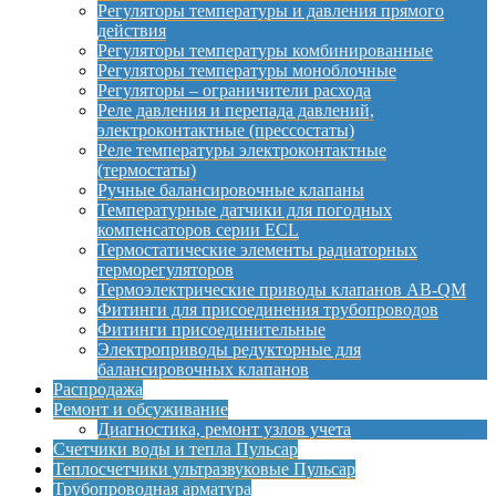
Регуляторы температуры и давления прямого
действия
Регуляторы температуры комбинированные
Регуляторы температуры моноблочные
Регуляторы – ограничители расхода
Реле давления и перепада давлений,
электроконтактные (прессостаты)
Реле температуры электроконтактные
(термостаты)
Ручные балансировочные клапаны
Температурные датчики для погодных
компенсаторов серии ECL
Термостатические элементы радиаторных
терморегуляторов
Термоэлектрические приводы клапанов AB-QM
Фитинги для присоединения трубопроводов
Фитинги присоединительные
Электроприводы редукторные для
балансировочных клапанов
Распродажа
Ремонт и обсуживание
Диагностика, ремонт узлов учета
Счетчики воды и тепла Пульсар
Теплосчетчики ультразвуковые Пульсар
Трубопроводная арматура