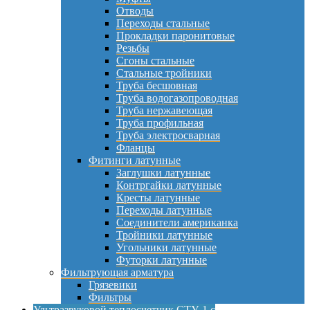
Отводы
Переходы стальные
Прокладки паронитовые
Резьбы
Сгоны стальные
Стальные тройники
Труба бесшовная
Труба водогазопроводная
Труба нержавеющая
Труба профильная
Труба электросварная
Фланцы
Фитинги латунные
Заглушки латунные
Контргайки латунные
Кресты латунные
Переходы латунные
Соединители американка
Тройники латунные
Угольники латунные
Футорки латунные
Фильтрующая арматура
Грязевики
Фильтры
Ультразвуковой теплосчетчик СТУ-1 с