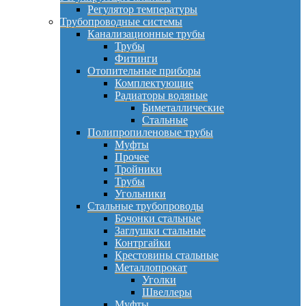
Регулятор температуры
Трубопроводные системы
Канализационные трубы
Трубы
Фитинги
Отопительные приборы
Комплектующие
Радиаторы водяные
Биметаллические
Стальные
Полипропиленовые трубы
Муфты
Прочее
Тройники
Трубы
Угольники
Стальные трубопроводы
Бочонки стальные
Заглушки стальные
Контргайки
Крестовины стальные
Металлопрокат
Уголки
Швеллеры
Муфты