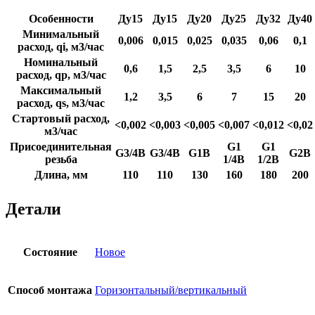
Особенности
Ду15
Ду15
Ду20
Ду25
Ду32
Ду40
Минимальный
0,006
0,015
0,025
0,035
0,06
0,1
расход, qi, м3/час
Номинальный
0,6
1,5
2,5
3,5
6
10
расход, qp, м3/час
Максимальный
1,2
3,5
6
7
15
20
расход, qs, м3/час
Стартовый расход,
<0,002
<0,003
<0,005
<0,007
<0,012
<0,02
м3/час
Присоединительная
G1
G1
G3/4B
G3/4B
G1B
G2B
резьба
1/4B
1/2B
Длина, мм
110
110
130
160
180
200
Детали
Состояние
Новое
Способ монтажа
Горизонтальный/вертикальный