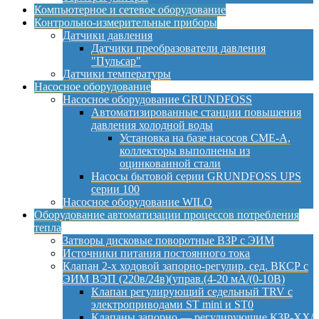
Компьютерное и сетевое оборудование
Контрольно-измерительные приборы
Датчики давления
Датчики преобразователи давления
"Пульсар"
Датчики температуры
Насосное оборудование
Насосное оборудование GRUNDFOSS
Автоматизированные станции повышения
давления холодной воды
Установка на базе насосов CME-A,
коллекторы выполнены из
оцинкованной стали
Насосы бытовой серии GRUNDFOSS UPS
серии 100
Насосное оборудование WILO
Оборудование автоматизации процессов потребления
тепла
Затворы дисковые поворотные ВЗР с ЭИМ
Источники питания постоянного тока
Клапан 2-х ходовой запорно-регулир. сед. ВКСР с
ЭИМ ВЭП (220в/24в)(управ.(4-20 мА/(0-10В)
Клапан регулирующий седельный TRV с
электроприводами ST mini и ST0
Клапаны запорно — регулирующие КЗР-ХХ/