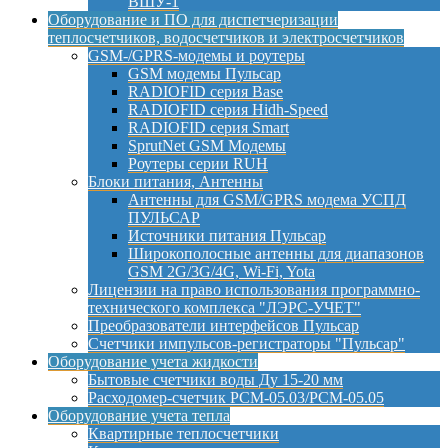
ВШУ-1
Оборудование и ПО для диспетчеризации
теплосчетчиков, водосчетчиков и электросчетчиков
GSM-/GPRS-модемы и роутеры
GSM модемы Пульсар
RADIOFID серия Base
RADIOFID серия Hidh-Speed
RADIOFID серия Smart
SprutNet GSM Модемы
Роутеры серии RUH
Блоки питания, Антенны
Антенны для GSM/GPRS модема УСПД
ПУЛЬСАР
Источники питания Пульсар
Широкополосные антенны для диапазонов
GSM 2G/3G/4G, Wi-Fi, Yota
Лицензии на право использования программно-
технического комплекса "ЛЭРС-УЧЕТ"
Преобразователи интерфейсов Пульсар
Счетчики импульсов-регистраторы "Пульсар"
Оборудование учета жидкости
Бытовые счетчики воды Ду 15-20 мм
Расходомер-счетчик РСМ-05.03/РСМ-05.05
Оборудование учета тепла
Квартирные теплосчетчики