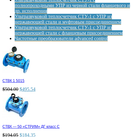
полнопроходными УПР из черной стали фланцевого и
др. исполнения
Ультразвуковой теплосчетчик СТУ-1 с УПР из
нержавеющей стали и муфтовым присоединением
Ультразвуковой теплосчетчик СТУ-1 с УПР из
нержавеющей стали с фланцевым присоединением
Частотные преобразователи advanced control
СТВК 1 5015
$
504.00
$
495.54
СТВХ — 50 «СТРИМ» ДГ класс С
$
194.05
$
184.35