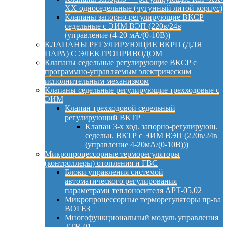
ХХ односедельные (чугунный литой корпус)
Клапаны запорно-регулирующие ВКСР
седельные с ЭИМ ВЭП (220в/24в
(управление (4-20 мА/(0-10В))
КЛАПАНЫ РЕГУЛИРУЮЩИЕ ВКРП (ДЛЯ
ПАРА) С ЭЛЕКТРОПРИВОДОМ
Клапаны седельные регулирующие ВКСР с
программно-управляемым электрическим
исполнительным механизмом
Клапаны седельные регулирующие трехходовые с
ЭИМ
Клапан трехходовой седельный
регулирующий ВКТР
Клапан 3-х ход. запорно-регулирующ.
седельн. ВКТР с ЭИМ ВЭП (220в/24в
(управление 4-20мА/(0-10В)))
Микропроцессорные терморегуляторы
(контроллеры) отопления и ГВС
Блоки управления системой
автоматического регулирования
параметрами теплоносителя АРТ-05.02
Микропроцессорные терморегуляторы пр-ва
ВОГЕЗ
Многофункциональный модуль управления
TTR-01