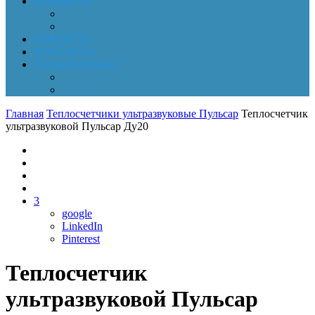
Документы
Online-оплата
Обработка персональных данных
НОВОСТИ
КОНТАКТЫ
Личный кабинет
Корзина
Заказы
Главная
Теплосчетчики ультразвуковые Пульсар
Теплосчетчик
ультразвуковой Пульсар Ду20
3
google
LinkedIn
Pinterest
Теплосчетчик
ультразвуковой Пульсар