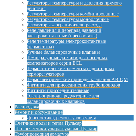
Регуляторы температуры и давления прямого
действия
Регуляторы температуры комбинированные
Регуляторы температуры моноблочные
Регуляторы – ограничители расхода
Реле давления и перепада давлений,
электроконтактные (прессостаты)
Реле температуры электроконтактные
(термостаты)
Ручные балансировочные клапаны
Температурные датчики для погодных
компенсаторов серии ECL
Термостатические элементы радиаторных
терморегуляторов
Термоэлектрические приводы клапанов AB-QM
Фитинги для присоединения трубопроводов
Фитинги присоединительные
Электроприводы редукторные для
балансировочных клапанов
Распродажа
Ремонт и обсуживание
Диагностика, ремонт узлов учета
Счетчики воды и тепла Пульсар
Теплосчетчики ультразвуковые Пульсар
Трубопроводная арматура