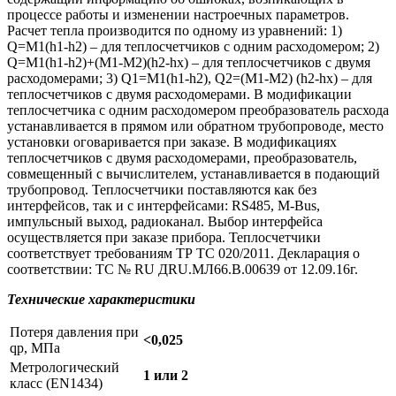
процессе работы и изменении настроечных параметров.
Расчет тепла производится по одному из уравнений: 1)
Q=M1(h1-h2) – для теплосчетчиков с одним расходомером; 2)
Q=M1(h1-h2)+(М1-М2)(h2-hх) – для теплосчетчиков с двумя
расходомерами; 3) Q1=M1(h1-h2), Q2=(M1-M2) (h2-hx) – для
теплосчетчиков с двумя расходомерами. В модификации
теплосчетчика с одним расходомером преобразователь расхода
устанавливается в прямом или обратном трубопроводе, место
установки оговаривается при заказе. В модификациях
теплосчетчиков с двумя расходомерами, преобразователь,
совмещенный с вычислителем, устанавливается в подающий
трубопровод. Теплосчетчики поставляются как без
интерфейсов, так и с интерфейсами: RS485, M-Bus,
импульсный выход, радиоканал. Выбор интерфейса
осуществляется при заказе прибора. Теплосчетчики
соответствует требованиям ТР ТС 020/2011. Декларация о
соответствии: ТС № RU ДRU.МЛ66.В.00639 от 12.09.16г.
Технические характеристики
Потеря давления при
<0,025
qp, МПа
Метрологический
1 или 2
класс (EN1434)