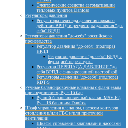
Электрические средства автоматизации
тепловых пунктов Danfoss
Регуляторы давления
Регуляторы перепада давления прямого
действия ВРПД и регуляторы давления "до-
себя" ВРДП
Регуляторы давления "до-себя" российского
производства
Регулятор давления "до-себя" (подпора)
ВРДД
Регулятор давления "до себя" ВРДД с
функцией перезапуска
Регулятор ПЕРЕПАДА ДАВЛЕНИЯ "до
себя ВРПД с фиксированной настройкой
Регуляторы давления "до-себя" (подпора)
RDT-S
Ручные балансировочные клапаны с фланцевым
присоединением, Py = 16 бар
Ручной балансировочный клапан MSV-F2,
Py = 16 бар пр-ва Danfoss
Шкаф управления клапаном, насосом контуров
отопления и/или ГВС и/или приточной
вентиляции
Шкафы управления клапанами и насосами