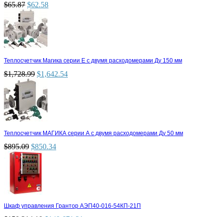
$
65.87
$
62.58
Теплосчетчик Магика серии Е с двумя расходомерами Ду 150 мм
$
1,728.99
$
1,642.54
Теплосчетчик МАГИКА серии А с двумя расходомерами Ду 50 мм
$
895.09
$
850.34
Шкаф управления Грантор АЭП40-016-54КП-21П