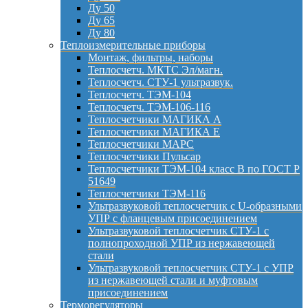
Ду 50
Ду 65
Ду 80
Теплоизмерительные приборы
Монтаж, фильтры, наборы
Теплосчетч. МКТС Эл/магн.
Теплосчетч. СТУ-1 ультразвук.
Теплосчетч. ТЭМ-104
Теплосчетч. ТЭМ-106-116
Теплосчетчики МАГИКА А
Теплосчетчики МАГИКА Е
Теплосчетчики МАРС
Теплосчетчики Пульсар
Теплосчетчики ТЭМ-104 класс B по ГОСТ Р
51649
Теплосчетчики ТЭМ-116
Ультразвуковой теплосчетчик с U-образными
УПР с фланцевым присоединением
Ультразвуковой теплосчетчик СТУ-1 с
полнопроходной УПР из нержавеющей
стали
Ультразвуковой теплосчетчик СТУ-1 с УПР
из нержавеющей стали и муфтовым
присоединением
Терморегуляторы