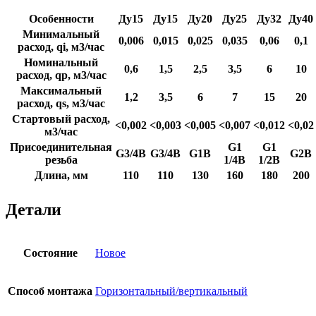
Особенности
Ду15
Ду15
Ду20
Ду25
Ду32
Ду40
Минимальный
0,006
0,015
0,025
0,035
0,06
0,1
расход, qi, м3/час
Номинальный
0,6
1,5
2,5
3,5
6
10
расход, qp, м3/час
Максимальный
1,2
3,5
6
7
15
20
расход, qs, м3/час
Стартовый расход,
<0,002
<0,003
<0,005
<0,007
<0,012
<0,02
м3/час
Присоединительная
G1
G1
G3/4B
G3/4B
G1B
G2B
резьба
1/4B
1/2B
Длина, мм
110
110
130
160
180
200
Детали
Состояние
Новое
Способ монтажа
Горизонтальный/вертикальный