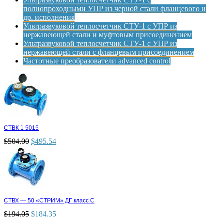
полнопроходными УПР из черной стали фланцевого и
др. исполнения
Ультразвуковой теплосчетчик СТУ-1 с УПР из
нержавеющей стали и муфтовым присоединением
Ультразвуковой теплосчетчик СТУ-1 с УПР из
нержавеющей стали с фланцевым присоединением
Частотные преобразователи advanced control
СТВК 1 5015
$
504.00
$
495.54
СТВХ — 50 «СТРИМ» ДГ класс С
$
194.05
$
184.35