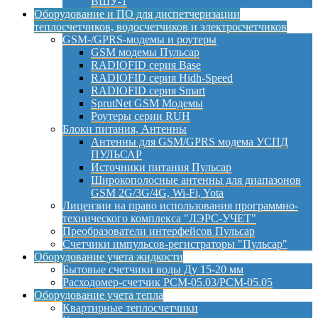
ВШУ-1
Оборудование и ПО для диспетчеризации
теплосчетчиков, водосчетчиков и электросчетчиков
GSM-/GPRS-модемы и роутеры
GSM модемы Пульсар
RADIOFID серия Base
RADIOFID серия Hidh-Speed
RADIOFID серия Smart
SprutNet GSM Модемы
Роутеры серии RUH
Блоки питания, Антенны
Антенны для GSM/GPRS модема УСПД
ПУЛЬСАР
Источники питания Пульсар
Широкополосные антенны для диапазонов
GSM 2G/3G/4G, Wi-Fi, Yota
Лицензии на право использования программно-
технического комплекса "ЛЭРС-УЧЕТ"
Преобразователи интерфейсов Пульсар
Счетчики импульсов-регистраторы "Пульсар"
Оборудование учета жидкости
Бытовые счетчики воды Ду 15-20 мм
Расходомер-счетчик РСМ-05.03/РСМ-05.05
Оборудование учета тепла
Квартирные теплосчетчики