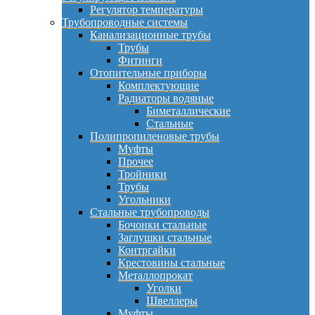
Регулятор температуры
Трубопроводные системы
Канализационные трубы
Трубы
Фитинги
Отопительные приборы
Комплектующие
Радиаторы водяные
Биметаллические
Стальные
Полипропиленовые трубы
Муфты
Прочее
Тройники
Трубы
Угольники
Стальные трубопроводы
Бочонки стальные
Заглушки стальные
Контргайки
Крестовины стальные
Металлопрокат
Уголки
Швеллеры
Муфты