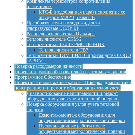
Комплекты термометров сопротивления
платиновых
КТС-Б (подобранная пара) исполнение со
штуцером М20*1,5 класс B
Преобразователи расхода жидкости
ультразвуковые ЭСДУ-01
Распределители тепла "Пульсар"
Тепловычислитель СКМ-2
Теплосчетчики Т34 ТЕРМОТРОНИК
Тепловычислители ТВ7
Теплосчетчики ТЭМ-104/116 производства СООО
"АРВАС"
Поверка расходомеров жидкости
Поверка термопреобразователей и датчиков давления
Программное Обеспечение
Проектные и монтажные работы. Поверка, диагностика
неисправности и ремонт оборудования узлов учета
Диагностирование неисправности и ремонт
оборудования узлов учета тепловой энергии
Поверка оборудования узлов учета тепловой
энергии
Демонтаж-монтаж оборудования для
осуществления метрологической поверки
Пусконаладочные работы после
осуществления метрологической поверки