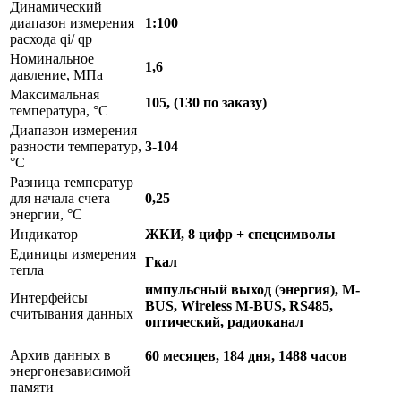
Динамический
диапазон измерения
1:100
расхода qi/ qp
Номинальное
1,6
давление, МПа
Максимальная
105, (130 по заказу)
температура, °C
Диапазон измерения
разности температур,
3-104
°C
Разница температур
для начала счета
0,25
энергии, °C
Индикатор
ЖКИ, 8 цифр + спецсимволы
Единицы измерения
Гкал
тепла
импульсный выход (энергия), M-
Интерфейсы
BUS, Wireless M-BUS, RS485,
считывания данных
оптический, радиоканал
Архив данных в
60 месяцев, 184 дня, 1488 часов
энергонезависимой
памяти