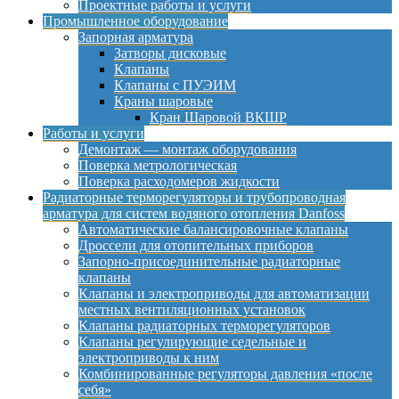
Проектные работы и услуги
Промышленное оборудование
Запорная арматура
Затворы дисковые
Клапаны
Клапаны с ПУЭИМ
Краны шаровые
Кран Шаровой ВКШР
Работы и услуги
Демонтаж — монтаж оборудования
Поверка метрологическая
Поверка расходомеров жидкости
Радиаторные терморегуляторы и трубопроводная
арматура для систем водяного отопления Danfoss
Автоматические балансировочные клапаны
Дроссели для отопительных приборов
Запорно-присоединительные радиаторные
клапаны
Клапаны и электроприводы для автоматизации
местных вентиляционных установок
Клапаны радиаторных терморегуляторов
Клапаны регулирующие седельные и
электроприводы к ним
Комбинированные регуляторы давления «после
себя»