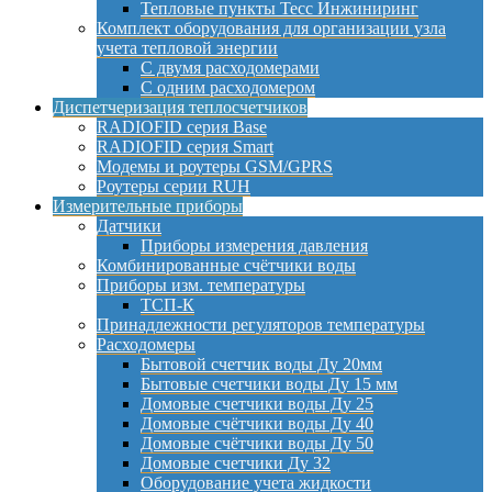
Тепловые пункты Тесс Инжиниринг
Комплект оборудования для организации узла
учета тепловой энергии
С двумя расходомерами
С одним расходомером
Диспетчеризация теплосчетчиков
RADIOFID серия Base
RADIOFID серия Smart
Модемы и роутеры GSM/GPRS
Роутеры серии RUH
Измерительные приборы
Датчики
Приборы измерения давления
Комбинированные счётчики воды
Приборы изм. температуры
ТСП-К
Принадлежности регуляторов температуры
Расходомеры
Бытовой счетчик воды Ду 20мм
Бытовые счетчики воды Ду 15 мм
Домовые счетчики воды Ду 25
Домовые счётчики воды Ду 40
Домовые счётчики воды Ду 50
Домовые счетчики Ду 32
Оборудование учета жидкости