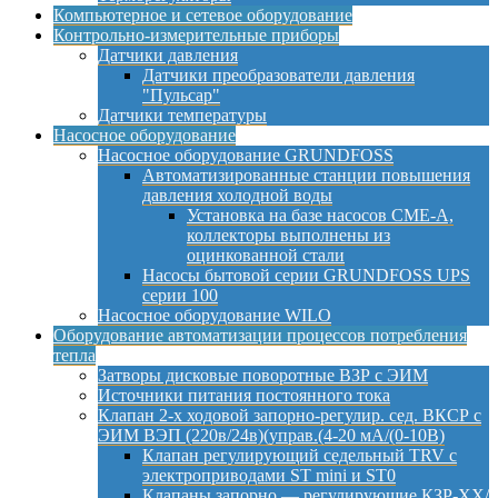
Компьютерное и сетевое оборудование
Контрольно-измерительные приборы
Датчики давления
Датчики преобразователи давления
"Пульсар"
Датчики температуры
Насосное оборудование
Насосное оборудование GRUNDFOSS
Автоматизированные станции повышения
давления холодной воды
Установка на базе насосов CME-A,
коллекторы выполнены из
оцинкованной стали
Насосы бытовой серии GRUNDFOSS UPS
серии 100
Насосное оборудование WILO
Оборудование автоматизации процессов потребления
тепла
Затворы дисковые поворотные ВЗР с ЭИМ
Источники питания постоянного тока
Клапан 2-х ходовой запорно-регулир. сед. ВКСР с
ЭИМ ВЭП (220в/24в)(управ.(4-20 мА/(0-10В)
Клапан регулирующий седельный TRV с
электроприводами ST mini и ST0
Клапаны запорно — регулирующие КЗР-ХХ/