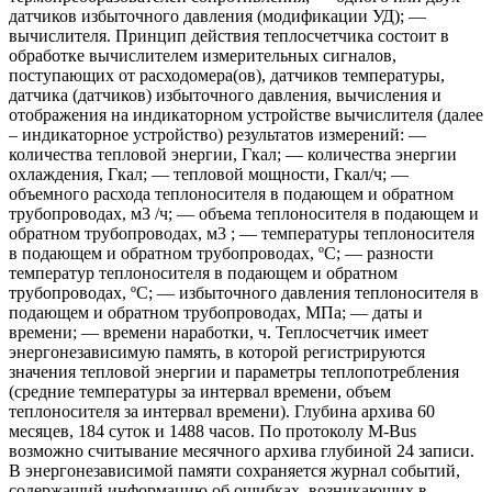
датчиков избыточного давления (модификации УД); —
вычислителя. Принцип действия теплосчетчика состоит в
обработке вычислителем измерительных сигналов,
поступающих от расходомера(ов), датчиков температуры,
датчика (датчиков) избыточного давления, вычисления и
отображения на индикаторном устройстве вычислителя (далее
– индикаторное устройство) результатов измерений: —
количества тепловой энергии, Гкал; — количества энергии
охлаждения, Гкал; — тепловой мощности, Гкал/ч; —
объемного расхода теплоносителя в подающем и обратном
трубопроводах, м3 /ч; — объема теплоносителя в подающем и
обратном трубопроводах, м3 ; — температуры теплоносителя
в подающем и обратном трубопроводах, ºС; — разности
температур теплоносителя в подающем и обратном
трубопроводах, ºС; — избыточного давления теплоносителя в
подающем и обратном трубопроводах, МПа; — даты и
времени; — времени наработки, ч. Теплосчетчик имеет
энергонезависимую память, в которой регистрируются
значения тепловой энергии и параметры теплопотребления
(средние температуры за интервал времени, объем
теплоносителя за интервал времени). Глубина архива 60
месяцев, 184 суток и 1488 часов. По протоколу M-Bus
возможно считывание месячного архива глубиной 24 записи.
В энергонезависимой памяти сохраняется журнал событий,
содержащий информацию об ошибках, возникающих в