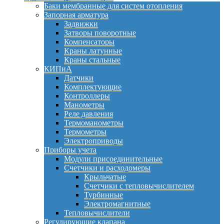
Баки мембранные для систем отопления
Запорная арматура
Задвижки
Затворы поворотные
Компенсаторы
Краны латунные
Краны стальные
КИПиА
Датчики
Комплектующие
Контроллеры
Манометры
Реле давления
Термоманометры
Термометры
Электроприводы
Приборы учета
Модули присоединительные
Счетчики и расходомеры
Крыльчатые
Счетчики с тепловычислителем
Турбинные
Электромагнитные
Тепловычислители
Регулирующие клапана