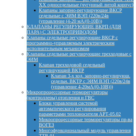
ХХ односедельные (чугунный литой корпус)
Клапаны запорно-регулирующие ВКСР
седельные с ЭИМ ВЭП (220в/24в
(управление (4-20 мА/(0-10В))
КЛАПАНЫ РЕГУЛИРУЮЩИЕ ВКРП (ДЛЯ
ПАРА) С ЭЛЕКТРОПРИВОДОМ
Клапаны седельные регулирующие ВКСР с
программно-управляемым электрическим
исполнительным механизмом
Клапаны седельные регулирующие трехходовые с
ЭИМ
Клапан трехходовой седельный
регулирующий ВКТР
Клапан 3-х ход. запорно-регулирующ.
седельн. ВКТР с ЭИМ ВЭП (220в/24в
(управление 4-20мА/(0-10В)))
Микропроцессорные терморегуляторы
(контроллеры) отопления и ГВС
Блоки управления системой
автоматического регулирования
параметрами теплоносителя АРТ-05.02
Микропроцессорные терморегуляторы пр-ва
ВОГЕЗ
Многофункциональный модуль управления
TTR-01