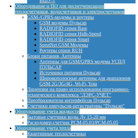
ВШУ-1
Оборудование и ПО для диспетчеризации
теплосчетчиков, водосчетчиков и электросчетчиков
GSM-/GPRS-модемы и роутеры
GSM модемы Пульсар
RADIOFID серия Base
RADIOFID серия Hidh-Speed
RADIOFID серия Smart
SprutNet GSM Модемы
Роутеры серии RUH
Блоки питания, Антенны
Антенны для GSM/GPRS модема УСПД
ПУЛЬСАР
Источники питания Пульсар
Широкополосные антенны для диапазонов
GSM 2G/3G/4G, Wi-Fi, Yota
Лицензии на право использования программно-
технического комплекса "ЛЭРС-УЧЕТ"
Преобразователи интерфейсов Пульсар
Счетчики импульсов-регистраторы "Пульсар"
Оборудование учета жидкости
Бытовые счетчики воды Ду 15-20 мм
Расходомер-счетчик РСМ-05.03/РСМ-05.05
Оборудование учета тепла
Квартирные теплосчетчики