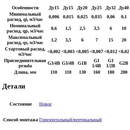
Особенности
Ду15
Ду15
Ду20
Ду25
Ду32
Ду40
Минимальный
0,006
0,015
0,025
0,035
0,06
0,1
расход, qi, м3/час
Номинальный
0,6
1,5
2,5
3,5
6
10
расход, qp, м3/час
Максимальный
1,2
3,5
6
7
15
20
расход, qs, м3/час
Стартовый расход,
<0,002
<0,003
<0,005
<0,007
<0,012
<0,02
м3/час
Присоединительная
G1
G1
G3/4B
G3/4B
G1B
G2B
резьба
1/4B
1/2B
Длина, мм
110
110
130
160
180
200
Детали
Состояние
Новое
Способ монтажа
Горизонтальный/вертикальный