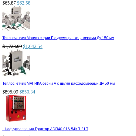
$
65.87
$
62.58
Теплосчетчик Магика серии Е с двумя расходомерами Ду 150 мм
$
1,728.99
$
1,642.54
Теплосчетчик МАГИКА серии А с двумя расходомерами Ду 50 мм
$
895.09
$
850.34
Шкаф управления Грантор АЭП40-016-54КП-21П