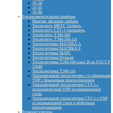
Ду 50
Ду 65
Ду 80
Теплоизмерительные приборы
Монтаж, фильтры, наборы
Теплосчетч. МКТС Эл/магн.
Теплосчетч. СТУ-1 ультразвук.
Теплосчетч. ТЭМ-104
Теплосчетч. ТЭМ-106-116
Теплосчетчики МАГИКА А
Теплосчетчики МАГИКА Е
Теплосчетчики МАРС
Теплосчетчики Пульсар
Теплосчетчики ТЭМ-104 класс B по ГОСТ Р
51649
Теплосчетчики ТЭМ-116
Ультразвуковой теплосчетчик с U-образными
УПР с фланцевым присоединением
Ультразвуковой теплосчетчик СТУ-1 с
полнопроходной УПР из нержавеющей
стали
Ультразвуковой теплосчетчик СТУ-1 с УПР
из нержавеющей стали и муфтовым
присоединением
Терморегуляторы