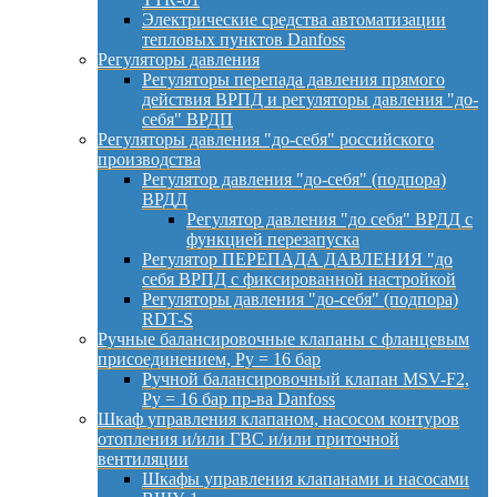
Электрические средства автоматизации
тепловых пунктов Danfoss
Регуляторы давления
Регуляторы перепада давления прямого
действия ВРПД и регуляторы давления "до-
себя" ВРДП
Регуляторы давления "до-себя" российского
производства
Регулятор давления "до-себя" (подпора)
ВРДД
Регулятор давления "до себя" ВРДД с
функцией перезапуска
Регулятор ПЕРЕПАДА ДАВЛЕНИЯ "до
себя ВРПД с фиксированной настройкой
Регуляторы давления "до-себя" (подпора)
RDT-S
Ручные балансировочные клапаны с фланцевым
присоединением, Py = 16 бар
Ручной балансировочный клапан MSV-F2,
Py = 16 бар пр-ва Danfoss
Шкаф управления клапаном, насосом контуров
отопления и/или ГВС и/или приточной
вентиляции
Шкафы управления клапанами и насосами