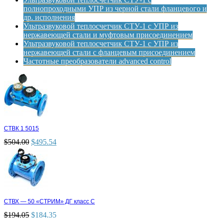
полнопроходными УПР из черной стали фланцевого и
др. исполнения
Ультразвуковой теплосчетчик СТУ-1 с УПР из
нержавеющей стали и муфтовым присоединением
Ультразвуковой теплосчетчик СТУ-1 с УПР из
нержавеющей стали с фланцевым присоединением
Частотные преобразователи advanced control
СТВК 1 5015
$
504.00
$
495.54
СТВХ — 50 «СТРИМ» ДГ класс С
$
194.05
$
184.35