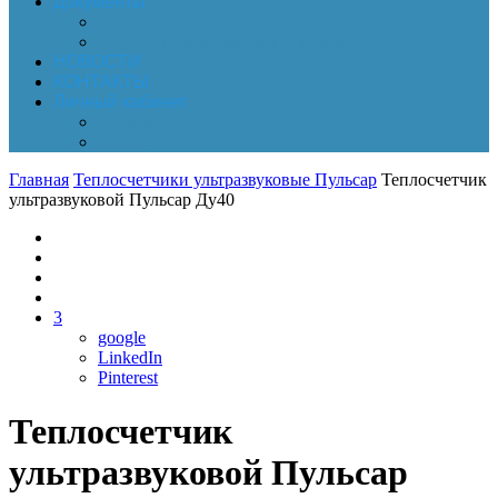
Документы
Online-оплата
Обработка персональных данных
НОВОСТИ
КОНТАКТЫ
Личный кабинет
Корзина
Заказы
Главная
Теплосчетчики ультразвуковые Пульсар
Теплосчетчик
ультразвуковой Пульсар Ду40
3
google
LinkedIn
Pinterest
Теплосчетчик
ультразвуковой Пульсар