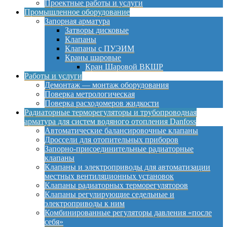
Проектные работы и услуги
Промышленное оборудование
Запорная арматура
Затворы дисковые
Клапаны
Клапаны с ПУЭИМ
Краны шаровые
Кран Шаровой ВКШР
Работы и услуги
Демонтаж — монтаж оборудования
Поверка метрологическая
Поверка расходомеров жидкости
Радиаторные терморегуляторы и трубопроводная
арматура для систем водяного отопления Danfoss
Автоматические балансировочные клапаны
Дроссели для отопительных приборов
Запорно-присоединительные радиаторные
клапаны
Клапаны и электроприводы для автоматизации
местных вентиляционных установок
Клапаны радиаторных терморегуляторов
Клапаны регулирующие седельные и
электроприводы к ним
Комбинированные регуляторы давления «после
себя»