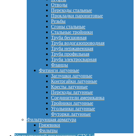
Отводы
Переходы стальные
Прокладки паронитовые
Резьбы
Сгоны стальные
Стальные тройники
Труба бесшовная
Труба водогазопроводная
Труба нержавеющая
Труба профильная
Труба электросварная
Фланцы
Фитинги латунные
Заглушки латунные
Контргайки латунные
Кресты латунные
Переходы латунные
Соединители американка
Тройники латунные
Угольники латунные
Футорки латунные
Фильтрующая арматура
Грязевики
Фильтры
Ультразвуковой теплосчетчик СТУ-1 с