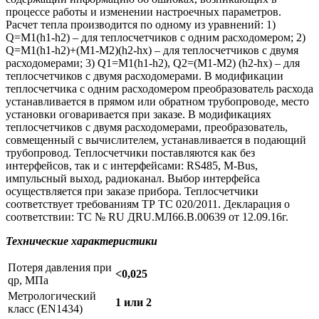
процессе работы и изменении настроечных параметров.
Расчет тепла производится по одному из уравнений: 1)
Q=M1(h1-h2) – для теплосчетчиков с одним расходомером; 2)
Q=M1(h1-h2)+(М1-М2)(h2-hх) – для теплосчетчиков с двумя
расходомерами; 3) Q1=M1(h1-h2), Q2=(M1-M2) (h2-hx) – для
теплосчетчиков с двумя расходомерами. В модификации
теплосчетчика с одним расходомером преобразователь расхода
устанавливается в прямом или обратном трубопроводе, место
установки оговаривается при заказе. В модификациях
теплосчетчиков с двумя расходомерами, преобразователь,
совмещенный с вычислителем, устанавливается в подающий
трубопровод. Теплосчетчики поставляются как без
интерфейсов, так и с интерфейсами: RS485, M-Bus,
импульсный выход, радиоканал. Выбор интерфейса
осуществляется при заказе прибора. Теплосчетчики
соответствует требованиям ТР ТС 020/2011. Декларация о
соответствии: ТС № RU ДRU.МЛ66.В.00639 от 12.09.16г.
Технические характеристики
Потеря давления при
<0,025
qp, МПа
Метрологический
1 или 2
класс (EN1434)