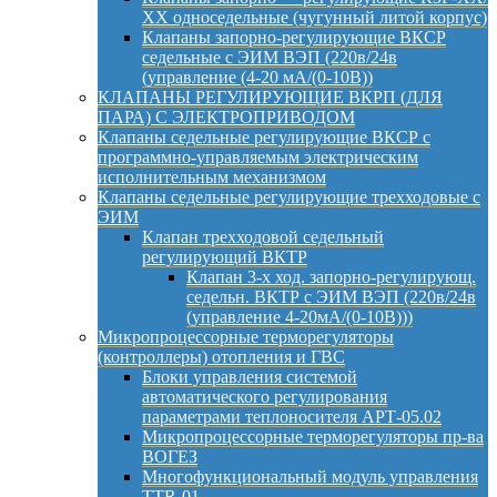
ХХ односедельные (чугунный литой корпус)
Клапаны запорно-регулирующие ВКСР
седельные с ЭИМ ВЭП (220в/24в
(управление (4-20 мА/(0-10В))
КЛАПАНЫ РЕГУЛИРУЮЩИЕ ВКРП (ДЛЯ
ПАРА) С ЭЛЕКТРОПРИВОДОМ
Клапаны седельные регулирующие ВКСР с
программно-управляемым электрическим
исполнительным механизмом
Клапаны седельные регулирующие трехходовые с
ЭИМ
Клапан трехходовой седельный
регулирующий ВКТР
Клапан 3-х ход. запорно-регулирующ.
седельн. ВКТР с ЭИМ ВЭП (220в/24в
(управление 4-20мА/(0-10В)))
Микропроцессорные терморегуляторы
(контроллеры) отопления и ГВС
Блоки управления системой
автоматического регулирования
параметрами теплоносителя АРТ-05.02
Микропроцессорные терморегуляторы пр-ва
ВОГЕЗ
Многофункциональный модуль управления
TTR-01