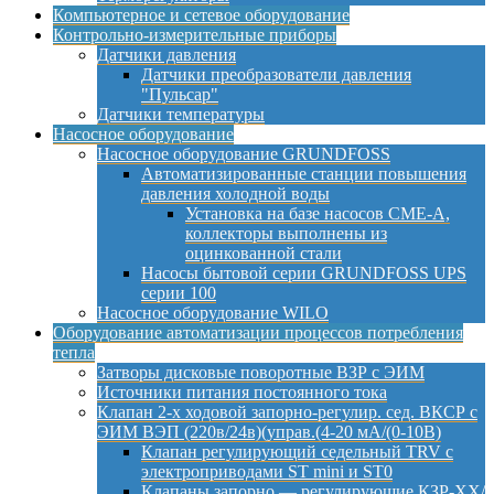
Компьютерное и сетевое оборудование
Контрольно-измерительные приборы
Датчики давления
Датчики преобразователи давления
"Пульсар"
Датчики температуры
Насосное оборудование
Насосное оборудование GRUNDFOSS
Автоматизированные станции повышения
давления холодной воды
Установка на базе насосов CME-A,
коллекторы выполнены из
оцинкованной стали
Насосы бытовой серии GRUNDFOSS UPS
серии 100
Насосное оборудование WILO
Оборудование автоматизации процессов потребления
тепла
Затворы дисковые поворотные ВЗР с ЭИМ
Источники питания постоянного тока
Клапан 2-х ходовой запорно-регулир. сед. ВКСР с
ЭИМ ВЭП (220в/24в)(управ.(4-20 мА/(0-10В)
Клапан регулирующий седельный TRV с
электроприводами ST mini и ST0
Клапаны запорно — регулирующие КЗР-ХХ/