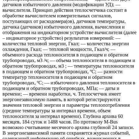
датчиков избыточного давления (модификации УД); —
вычислителя. Принцип действия теплосчетчика состоит в
обработке вычислителем измерительных сигналов,
поступающих от расходомера(ов), датчиков температуры,
датчика (датчиков) избыточного давления, вычисления и
отображения на индикаторном устройстве вычислителя (далее
– индикаторное устройство) результатов измерений: —
количества тепловой энергии, Гкал; — количества энергии
охлаждения, Гкал; — тепловой мощности, Гкал/ч; —
объемного расхода теплоносителя в подающем и обратном
трубопроводах, м3 /ч; — объема теплоносителя в подающем и
обратном трубопроводах, м3 ; — температуры теплоносителя
в подающем и обратном трубопроводах, ºС; — разности
температур теплоносителя в подающем и обратном
трубопроводах, ºС; — избыточного давления теплоносителя в
подающем и обратном трубопроводах, МПа; — даты и
времени; — времени наработки, ч. Теплосчетчик имеет
энергонезависимую память, в которой регистрируются
значения тепловой энергии и параметры теплопотребления
(средние температуры за интервал времени, объем
теплоносителя за интервал времени). Глубина архива 60
месяцев, 184 суток и 1488 часов. По протоколу M-Bus
возможно считывание месячного архива глубиной 24 записи.
В энергонезависимой памяти сохраняется журнал событий,
содержащий информацию об ошибках, возникающих в