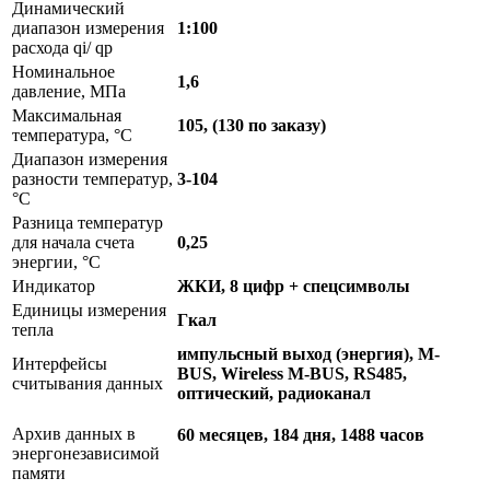
Динамический
диапазон измерения
1:100
расхода qi/ qp
Номинальное
1,6
давление, МПа
Максимальная
105, (130 по заказу)
температура, °C
Диапазон измерения
разности температур,
3-104
°C
Разница температур
для начала счета
0,25
энергии, °C
Индикатор
ЖКИ, 8 цифр + спецсимволы
Единицы измерения
Гкал
тепла
импульсный выход (энергия), M-
Интерфейсы
BUS, Wireless M-BUS, RS485,
считывания данных
оптический, радиоканал
Архив данных в
60 месяцев, 184 дня, 1488 часов
энергонезависимой
памяти