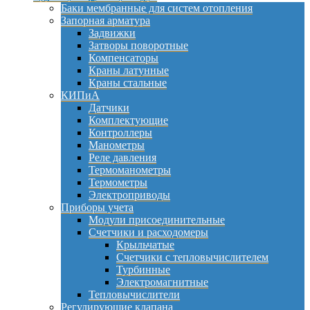
Баки мембранные для систем отопления
Запорная арматура
Задвижки
Затворы поворотные
Компенсаторы
Краны латунные
Краны стальные
КИПиА
Датчики
Комплектующие
Контроллеры
Манометры
Реле давления
Термоманометры
Термометры
Электроприводы
Приборы учета
Модули присоединительные
Счетчики и расходомеры
Крыльчатые
Счетчики с тепловычислителем
Турбинные
Электромагнитные
Тепловычислители
Регулирующие клапана