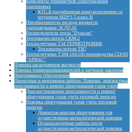
Комплекты термометров сопротивления
платиновых
КТС-Б (подобранная пара) исполнение со
штуцером М20*1,5 класс B
Преобразователи расхода жидкости
ультразвуковые ЭСДУ-01
Распределители тепла "Пульсар"
Тепловычислитель СКМ-2
Теплосчетчики Т34 ТЕРМОТРОНИК
Тепловычислители ТВ7
Теплосчетчики ТЭМ-104/116 производства СООО
"АРВАС"
Поверка расходомеров жидкости
Поверка термопреобразователей и датчиков давления
Программное Обеспечение
Проектные и монтажные работы. Поверка, диагностика
неисправности и ремонт оборудования узлов учета
Диагностирование неисправности и ремонт
оборудования узлов учета тепловой энергии
Поверка оборудования узлов учета тепловой
энергии
Демонтаж-монтаж оборудования для
осуществления метрологической поверки
Пусконаладочные работы после
осуществления метрологической поверки