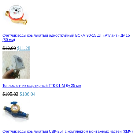
Счетчик воды крыльчатый одноструйный ВСКМ 90-15 ДГ «Атлант» Ду 15
(80 мм)
$
12.00
$
11.28
Теплосчетчик квартирный ТТК-01-М Ду 25 мм
$
195.83
$
186.04
Счетчик воды крыльчатый СВК-25Г с комплектом монтажных частей (КМЧ)