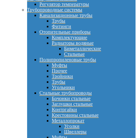
Регулятор температуры
Трубопроводные системы
Канализационные трубы
Трубы
Фитинги
Отопительные приборы
Комплектующие
Радиаторы водяные
Биметаллические
Стальные
Полипропиленовые трубы
Муфты
Прочее
Тройники
Трубы
Угольники
Стальные трубопроводы
Бочонки стальные
Заглушки стальные
Контргайки
Крестовины стальные
Металлопрокат
Уголки
Швеллеры
Муфты