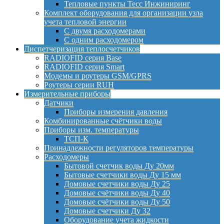
Тепловые пункты Тесс Инжиниринг
Комплект оборудования для организации узла
учета тепловой энергии
С двумя расходомерами
С одним расходомером
Диспетчеризация теплосчетчиков
RADIOFID серия Base
RADIOFID серия Smart
Модемы и роутеры GSM/GPRS
Роутеры серии RUH
Измерительные приборы
Датчики
Приборы измерения давления
Комбинированные счётчики воды
Приборы изм. температуры
ТСП-К
Принадлежности регуляторов температуры
Расходомеры
Бытовой счетчик воды Ду 20мм
Бытовые счетчики воды Ду 15 мм
Домовые счетчики воды Ду 25
Домовые счётчики воды Ду 40
Домовые счётчики воды Ду 50
Домовые счетчики Ду 32
Оборудование учета жидкости