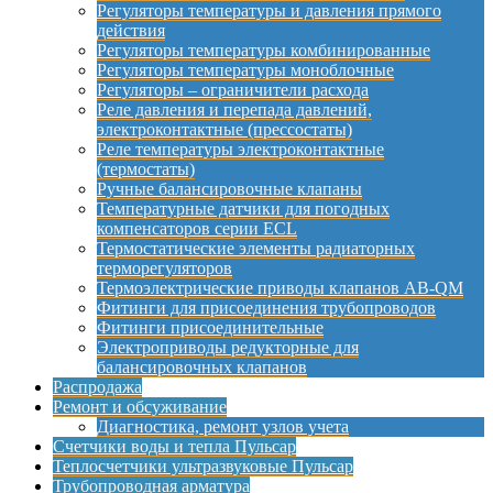
Регуляторы температуры и давления прямого
действия
Регуляторы температуры комбинированные
Регуляторы температуры моноблочные
Регуляторы – ограничители расхода
Реле давления и перепада давлений,
электроконтактные (прессостаты)
Реле температуры электроконтактные
(термостаты)
Ручные балансировочные клапаны
Температурные датчики для погодных
компенсаторов серии ECL
Термостатические элементы радиаторных
терморегуляторов
Термоэлектрические приводы клапанов AB-QM
Фитинги для присоединения трубопроводов
Фитинги присоединительные
Электроприводы редукторные для
балансировочных клапанов
Распродажа
Ремонт и обсуживание
Диагностика, ремонт узлов учета
Счетчики воды и тепла Пульсар
Теплосчетчики ультразвуковые Пульсар
Трубопроводная арматура