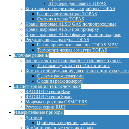
Штуцеры для шланга TOPAS
Контрольно-измерительные приборы TOPAS
Распределитель затрат TOPAS
Счетчики тепла TOPAS
Краны шаровые ALSO GAS полнопроходные
Краны шаровые ALSO под приварку
Краны шаровые ALSO фланец полнопроходные
Регулирующая арматура TOPAS
Балансировочные клапаны TOPAS MBV
Термостатическая арматура TOPAS
Блочные решения
Блочные автоматизированные тепловые пункты
Тепловые пункты Тесс Инжиниринг
Комплект оборудования для организации узла учета
С двумя расходомерами
С одним расходомером
Диспетчеризация теплосчетчиков
RADIOFID серия Base
RADIOFID серия Smart
Модемы и роутеры GSM/GPRS
Роутеры серии RUH
Измерительные приборы
Датчики
Приборы измерения давления
Комбинированные счётчики воды