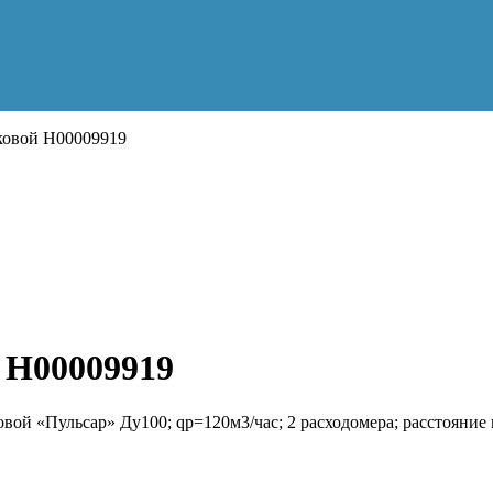
ковой Н00009919
 Н00009919
овой «Пульсар» Ду100; qp=120м3/час; 2 расходомера; расстояние