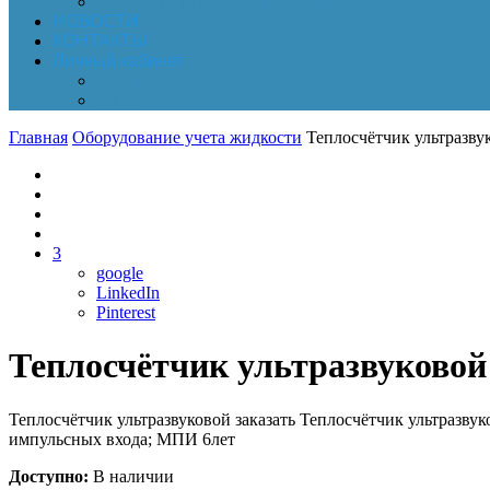
Обработка персональных данных
НОВОСТИ
КОНТАКТЫ
Личный кабинет
Корзина
Заказы
Главная
Оборудование учета жидкости
Теплосчётчик ультразву
3
google
LinkedIn
Pinterest
Теплосчётчик ультразвуковой
Теплосчётчик ультразвуковой заказать Теплосчётчик ультразвук
импульсных входа; МПИ 6лет
Доступно:
В наличии