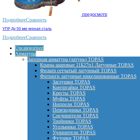
предосмотр
Подробнее
Сравнить
УПР Ду 50 мм черная сталь
Подробнее
Сравнить
Uncategorized
Арматура
Запорная арматура (латунь) TOPAS
Краны шаровые 11Б27п1 Латунные TOPAS
Фильтр сетчатый латунный TOPAS
Фитинги латунные никелированные TOPAS
Заглушки TOPAS
Контргайки TOPAS
Кресты TOPAS
Муфты TOPAS
Ниппели TOPAS
Переходники TOPAS
Соединители TOPAS
Тройники TOPAS
Угольники TOPAS
Удлинители TOPAS
Футорки TOPAS