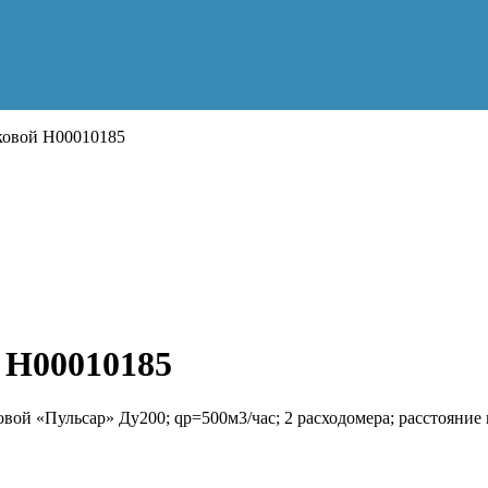
ковой Н00010185
 Н00010185
овой «Пульсар» Ду200; qp=500м3/час; 2 расходомера; расстояние