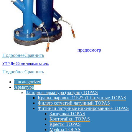
предосмотр
Подробнее
Сравнить
УПР Ду 65 мм черная сталь
Подробнее
Сравнить
Uncategorized
Арматура
Запорная арматура (латунь) TOPAS
Краны шаровые 11Б27п1 Латунные TOPAS
Фильтр сетчатый латунный TOPAS
Фитинги латунные никелированные TOPAS
Заглушки TOPAS
Контргайки TOPAS
Кресты TOPAS
Муфты TOPAS