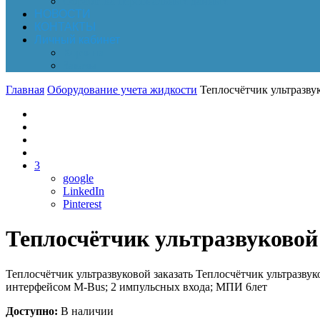
Обработка персональных данных
НОВОСТИ
КОНТАКТЫ
Личный кабинет
Корзина
Заказы
Главная
Оборудование учета жидкости
Теплосчётчик ультразву
3
google
LinkedIn
Pinterest
Теплосчётчик ультразвуковой
Теплосчётчик ультразвуковой заказать Теплосчётчик ультразвук
интерфейсом M-Bus; 2 импульсных входа; МПИ 6лет
Доступно:
В наличии