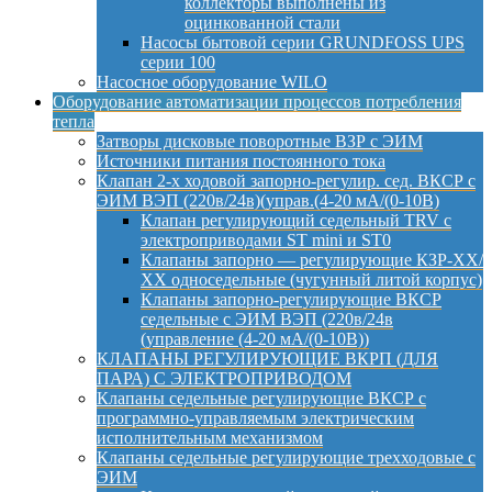
коллекторы выполнены из
оцинкованной стали
Насосы бытовой серии GRUNDFOSS UPS
серии 100
Насосное оборудование WILO
Оборудование автоматизации процессов потребления
тепла
Затворы дисковые поворотные ВЗР с ЭИМ
Источники питания постоянного тока
Клапан 2-х ходовой запорно-регулир. сед. ВКСР с
ЭИМ ВЭП (220в/24в)(управ.(4-20 мА/(0-10В)
Клапан регулирующий седельный TRV с
электроприводами ST mini и ST0
Клапаны запорно — регулирующие КЗР-ХХ/
ХХ односедельные (чугунный литой корпус)
Клапаны запорно-регулирующие ВКСР
седельные с ЭИМ ВЭП (220в/24в
(управление (4-20 мА/(0-10В))
КЛАПАНЫ РЕГУЛИРУЮЩИЕ ВКРП (ДЛЯ
ПАРА) С ЭЛЕКТРОПРИВОДОМ
Клапаны седельные регулирующие ВКСР с
программно-управляемым электрическим
исполнительным механизмом
Клапаны седельные регулирующие трехходовые с
ЭИМ