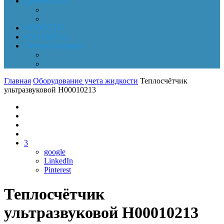
Документы
Online-оплата
Обработка персональных данных
НОВОСТИ
КОНТАКТЫ
Личный кабинет
Корзина
Заказы
Главная
Оборудование учета жидкости
Теплосчётчик
ультразвуковой Н00010213
3
google
LinkedIn
Pinterest
Теплосчётчик
ультразвуковой Н00010213