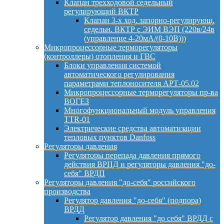
Клапан трехходовой седельный
регулирующий ВКТР
Клапан 3-х ход. запорно-регулирующ.
седельн. ВКТР с ЭИМ ВЭП (220в/24в
(управление 4-20мА/(0-10В)))
Микропроцессорные терморегуляторы
(контроллеры) отопления и ГВС
Блоки управления системой
автоматического регулирования
параметрами теплоносителя АРТ-05.02
Микропроцессорные терморегуляторы пр-ва
ВОГЕЗ
Многофункциональный модуль управления
TTR-01
Электрические средства автоматизации
тепловых пунктов Danfoss
Регуляторы давления
Регуляторы перепада давления прямого
действия ВРПД и регуляторы давления "до-
себя" ВРДП
Регуляторы давления "до-себя" российского
производства
Регулятор давления "до-себя" (подпора)
ВРДД
Регулятор давления "до себя" ВРДД с