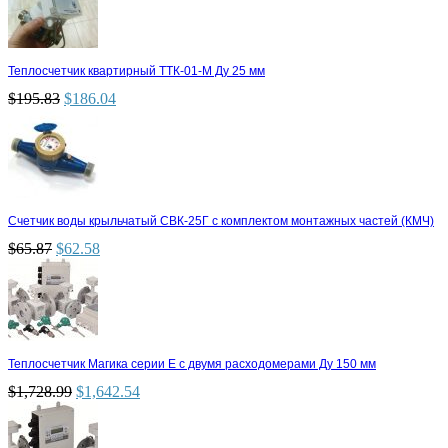
Теплосчетчик квартирный ТТК-01-М Ду 25 мм
$
195.83
$
186.04
Счетчик воды крыльчатый СВК-25Г с комплектом монтажных частей (КМЧ)
$
65.87
$
62.58
Теплосчетчик Магика серии Е с двумя расходомерами Ду 150 мм
$
1,728.99
$
1,642.54