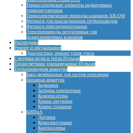
Термостатические элементы радиаторных
терморегуляторов
Термоэлектрические приводы клапанов AB-QM
Фитинги для присоединения трубопроводов
Фитинги присоединительные
Электроприводы редукторные для
балансировочных клапанов
Распродажа
Ремонт и обсуживание
Диагностика, ремонт узлов учета
Счетчики воды и тепла Пульсар
Теплосчетчики ультразвуковые Пульсар
Трубопроводная арматура
Баки мембранные для систем отопления
Запорная арматура
Задвижки
Затворы поворотные
Компенсаторы
Краны латунные
Краны стальные
КИПиА
Датчики
Комплектующие
Контроллеры