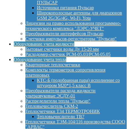
ПУЛЬСАР
Источники питания Пульсар
Широкополосные антенны для диапазонов
GSM 2G/3G/4G, Wi-Fi, Yota
Лицензии на право использования программно-
технического комплекса "ЛЭРС-УЧЕТ"
Преобразователи интерфейсов Пульсар
Счетчики импульсов-регистраторы "Пульсар"
Оборудование учета жидкости
Бытовые счетчики воды Ду 15-20 мм
Расходомер-счетчик РСМ-05.03/РСМ-05.05
Оборудование учета тепла
Квартирные теплосчетчики
Комплекты термометров сопротивления
платиновых
КТС-Б (подобранная пара) исполнение со
штуцером М20*1,5 класс B
Преобразователи расхода жидкости
ультразвуковые ЭСДУ-01
Распределители тепла "Пульсар"
Тепловычислитель СКМ-2
Теплосчетчики Т34 ТЕРМОТРОНИК
Тепловычислители ТВ7
Теплосчетчики ТЭМ-104/116 производства СООО
"АРВАС"