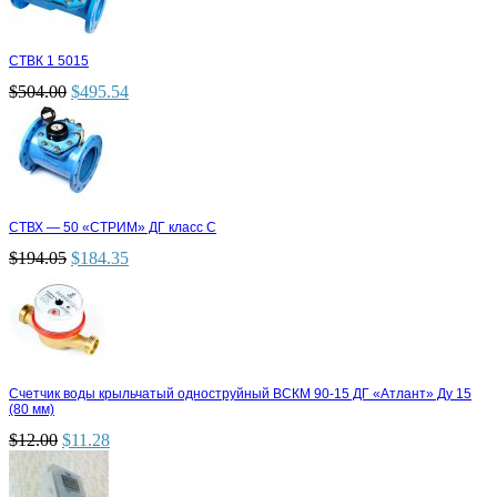
СТВК 1 5015
$
504.00
$
495.54
СТВХ — 50 «СТРИМ» ДГ класс С
$
194.05
$
184.35
Счетчик воды крыльчатый одноструйный ВСКМ 90-15 ДГ «Атлант» Ду 15
(80 мм)
$
12.00
$
11.28