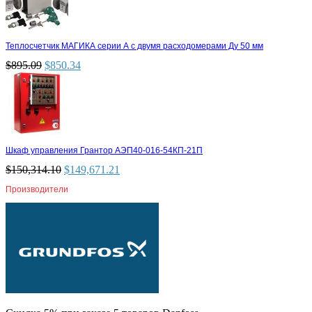
Теплосчетчик МАГИКА серии А с двумя расходомерами Ду 50 мм
$
895.09
$
850.34
Шкаф управления Грантор АЭП40-016-54КП-21П
$
150,314.10
$
149,671.21
Производители