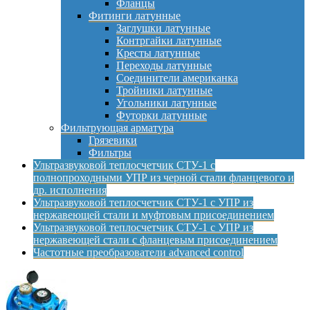
Фланцы
Фитинги латунные
Заглушки латунные
Контргайки латунные
Кресты латунные
Переходы латунные
Соединители американка
Тройники латунные
Угольники латунные
Футорки латунные
Фильтрующая арматура
Грязевики
Фильтры
Ультразвуковой теплосчетчик СТУ-1 с
полнопроходными УПР из черной стали фланцевого и
др. исполнения
Ультразвуковой теплосчетчик СТУ-1 с УПР из
нержавеющей стали и муфтовым присоединением
Ультразвуковой теплосчетчик СТУ-1 с УПР из
нержавеющей стали с фланцевым присоединением
Частотные преобразователи advanced control