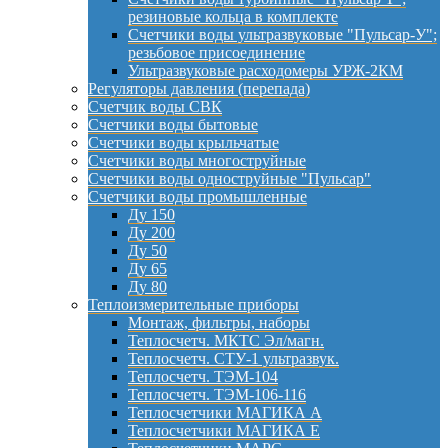
резиновые кольца в комплекте
Счетчики воды ультразвуковые "Пульсар-У";
резьбовое присоединение
Ультразвуковые расходомеры УРЖ-2КМ
Регуляторы давления (перепада)
Счетчик воды СВК
Счетчики воды бытовые
Счетчики воды крыльчатые
Счетчики воды многоструйные
Счетчики воды одноструйные "Пульсар"
Счетчики воды промышленные
Ду 150
Ду 200
Ду 50
Ду 65
Ду 80
Теплоизмерительные приборы
Монтаж, фильтры, наборы
Теплосчетч. МКТС Эл/магн.
Теплосчетч. СТУ-1 ультразвук.
Теплосчетч. ТЭМ-104
Теплосчетч. ТЭМ-106-116
Теплосчетчики МАГИКА А
Теплосчетчики МАГИКА Е