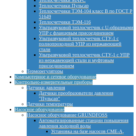
Теплосчетчики МАРС
Теплосчетчики Пульсар
Теплосчетчики ТЭМ-104 класс B по ГОСТ Р
51649
Теплосчетчики ТЭМ-116
Ультразвуковой теплосчетчик с U-образными
УПР с фланцевым присоединением
Ультразвуковой теплосчетчик СТУ-1 с
полнопроходной УПР из нержавеющей
стали
Ультразвуковой теплосчетчик СТУ-1 с УПР
из нержавеющей стали и муфтовым
присоединением
Терморегуляторы
Компьютерное и сетевое оборудование
Контрольно-измерительные приборы
Датчики давления
Датчики преобразователи давления
"Пульсар"
Датчики температуры
Насосное оборудование
Насосное оборудование GRUNDFOSS
Автоматизированные станции повышения
давления холодной воды
Установка на базе насосов CME-A,