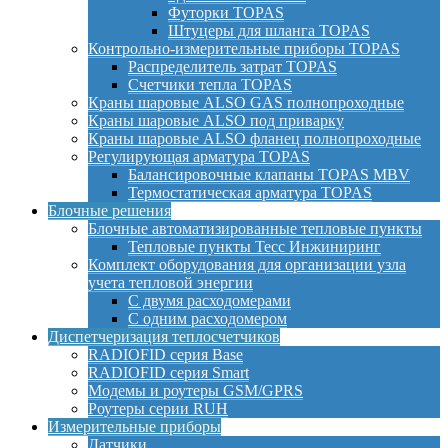
Футорки TOPAS
Штуцеры для шланга TOPAS
Контрольно-измерительные приборы TOPAS
Распределитель затрат TOPAS
Счетчики тепла TOPAS
Краны шаровые ALSO GAS полнопроходные
Краны шаровые ALSO под приварку
Краны шаровые ALSO фланец полнопроходные
Регулирующая арматура TOPAS
Балансировочные клапаны TOPAS MBV
Термостатическая арматура TOPAS
Блочные решения
Блочные автоматизированные тепловые пункты
Тепловые пункты Тесс Инжиниринг
Комплект оборудования для организации узла
учета тепловой энергии
С двумя расходомерами
С одним расходомером
Диспетчеризация теплосчетчиков
RADIOFID серия Base
RADIOFID серия Smart
Модемы и роутеры GSM/GPRS
Роутеры серии RUH
Измерительные приборы
Датчики