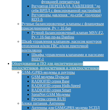
функцией перезапуска
Регулятор ПЕРЕПАДА ДАВЛЕНИЯ "до
себя ВРПД с фиксированной настройкой
Регуляторы давления "до-себя" (подпора)
RDT-S
Ручные балансировочные клапаны с фланцевым
присоединением, Py = 16 бар
Ручной балансировочный клапан MSV-F2,
Py = 16 бар пр-ва Danfoss
Шкаф управления клапаном, насосом контуров
отопления и/или ГВС и/или приточной
вентиляции
Шкафы управления клапанами и насосами
ВШУ-1
Оборудование и ПО для диспетчеризации
теплосчетчиков, водосчетчиков и электросчетчиков
GSM-/GPRS-модемы и роутеры
GSM модемы Пульсар
RADIOFID серия Base
RADIOFID серия Hidh-Speed
RADIOFID серия Smart
SprutNet GSM Модемы
Роутеры серии RUH
Блоки питания, Антенны
Антенны для GSM/GPRS модема УСПД