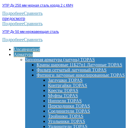
УПР Ду 250 мм черная сталь хорда 2 с КМЧ
Подробнее
Сравнить
предосмотр
Подробнее
Сравнить
УПР Ду 50 мм нержавеющая сталь
Подробнее
Сравнить
Uncategorized
Арматура
Запорная арматура (латунь) TOPAS
Краны шаровые 11Б27п1 Латунные TOPAS
Фильтр сетчатый латунный TOPAS
Фитинги латунные никелированные TOPAS
Заглушки TOPAS
Контргайки TOPAS
Кресты TOPAS
Муфты TOPAS
Ниппели TOPAS
Переходники TOPAS
Соединители TOPAS
Тройники TOPAS
Угольники TOPAS
Удлинители TOPAS