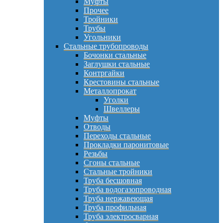
Муфты
Прочее
Тройники
Трубы
Угольники
Стальные трубопроводы
Бочонки стальные
Заглушки стальные
Контргайки
Крестовины стальные
Металлопрокат
Уголки
Швеллеры
Муфты
Отводы
Переходы стальные
Прокладки паронитовые
Резьбы
Сгоны стальные
Стальные тройники
Труба бесшовная
Труба водогазопроводная
Труба нержавеющая
Труба профильная
Труба электросварная