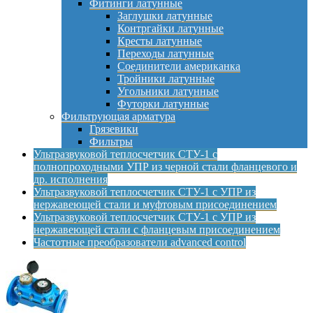
Фитинги латунные
Заглушки латунные
Контргайки латунные
Кресты латунные
Переходы латунные
Соединители американка
Тройники латунные
Угольники латунные
Футорки латунные
Фильтрующая арматура
Грязевики
Фильтры
Ультразвуковой теплосчетчик СТУ-1 с
полнопроходными УПР из черной стали фланцевого и
др. исполнения
Ультразвуковой теплосчетчик СТУ-1 с УПР из
нержавеющей стали и муфтовым присоединением
Ультразвуковой теплосчетчик СТУ-1 с УПР из
нержавеющей стали с фланцевым присоединением
Частотные преобразователи advanced control