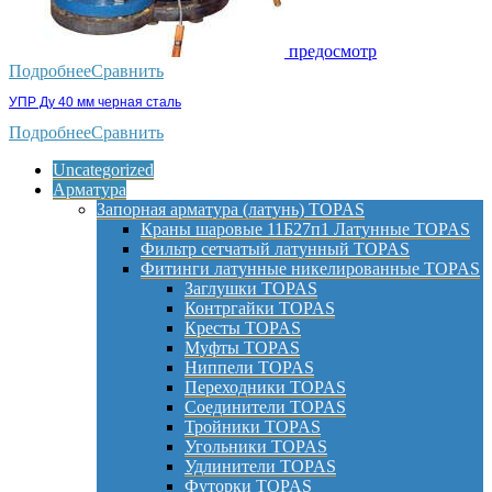
предосмотр
Подробнее
Сравнить
УПР Ду 40 мм черная сталь
Подробнее
Сравнить
Uncategorized
Арматура
Запорная арматура (латунь) TOPAS
Краны шаровые 11Б27п1 Латунные TOPAS
Фильтр сетчатый латунный TOPAS
Фитинги латунные никелированные TOPAS
Заглушки TOPAS
Контргайки TOPAS
Кресты TOPAS
Муфты TOPAS
Ниппели TOPAS
Переходники TOPAS
Соединители TOPAS
Тройники TOPAS
Угольники TOPAS
Удлинители TOPAS
Футорки TOPAS