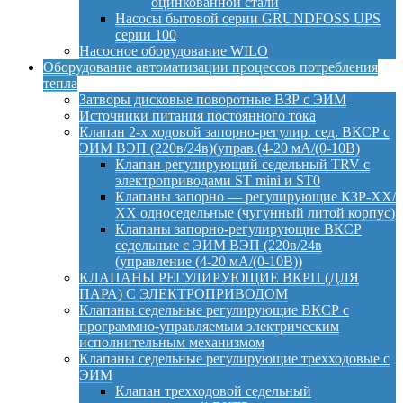
оцинкованной стали
Насосы бытовой серии GRUNDFOSS UPS
серии 100
Насосное оборудование WILO
Оборудование автоматизации процессов потребления
тепла
Затворы дисковые поворотные ВЗР с ЭИМ
Источники питания постоянного тока
Клапан 2-х ходовой запорно-регулир. сед. ВКСР с
ЭИМ ВЭП (220в/24в)(управ.(4-20 мА/(0-10В)
Клапан регулирующий седельный TRV с
электроприводами ST mini и ST0
Клапаны запорно — регулирующие КЗР-ХХ/
ХХ односедельные (чугунный литой корпус)
Клапаны запорно-регулирующие ВКСР
седельные с ЭИМ ВЭП (220в/24в
(управление (4-20 мА/(0-10В))
КЛАПАНЫ РЕГУЛИРУЮЩИЕ ВКРП (ДЛЯ
ПАРА) С ЭЛЕКТРОПРИВОДОМ
Клапаны седельные регулирующие ВКСР с
программно-управляемым электрическим
исполнительным механизмом
Клапаны седельные регулирующие трехходовые с
ЭИМ
Клапан трехходовой седельный