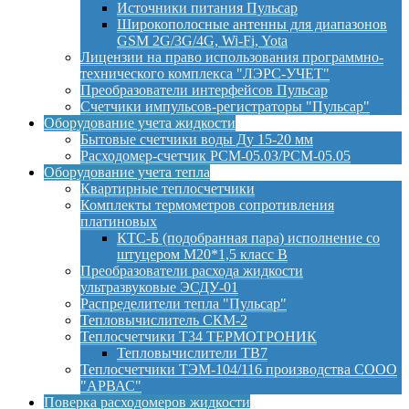
Источники питания Пульсар
Широкополосные антенны для диапазонов
GSM 2G/3G/4G, Wi-Fi, Yota
Лицензии на право использования программно-
технического комплекса "ЛЭРС-УЧЕТ"
Преобразователи интерфейсов Пульсар
Счетчики импульсов-регистраторы "Пульсар"
Оборудование учета жидкости
Бытовые счетчики воды Ду 15-20 мм
Расходомер-счетчик РСМ-05.03/РСМ-05.05
Оборудование учета тепла
Квартирные теплосчетчики
Комплекты термометров сопротивления
платиновых
КТС-Б (подобранная пара) исполнение со
штуцером М20*1,5 класс B
Преобразователи расхода жидкости
ультразвуковые ЭСДУ-01
Распределители тепла "Пульсар"
Тепловычислитель СКМ-2
Теплосчетчики Т34 ТЕРМОТРОНИК
Тепловычислители ТВ7
Теплосчетчики ТЭМ-104/116 производства СООО
"АРВАС"
Поверка расходомеров жидкости