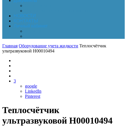
Документы
Online-оплата
Обработка персональных данных
НОВОСТИ
КОНТАКТЫ
Личный кабинет
Корзина
Заказы
Главная
Оборудование учета жидкости
Теплосчётчик
ультразвуковой Н00010494
3
google
LinkedIn
Pinterest
Теплосчётчик
ультразвуковой Н00010494