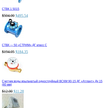
СТВК 1 5015
$
504.00
$
495.54
СТВХ — 50 «СТРИМ» ДГ класс С
$
194.05
$
184.35
Счетчик воды крыльчатый одноструйный ВСКМ 90-15 ДГ «Атлант» Ду 15
(80 мм)
$
12.00
$
11.28