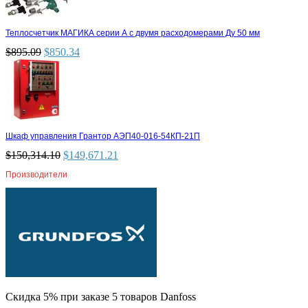
Теплосчетчик МАГИКА серии А с двумя расходомерами Ду 50 мм
$
895.09
$
850.34
Шкаф управления Грантор АЭП40-016-54КП-21П
$
150,314.10
$
149,671.21
Производители
Скидка 5% при заказе 5 товаров Danfoss