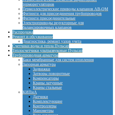
терморегуляторов
Термоэлектрические приводы клапанов AB-QM
Фитинги для присоединения трубопроводов
Фитинги присоединительные
Электроприводы редукторные для
балансировочных клапанов
Распродажа
Ремонт и обсуживание
Диагностика, ремонт узлов учета
Счетчики воды и тепла Пульсар
Теплосчетчики ультразвуковые Пульсар
Трубопроводная арматура
Баки мембранные для систем отопления
Запорная арматура
Задвижки
Затворы поворотные
Компенсаторы
Краны латунные
Краны стальные
КИПиА
Датчики
Комплектующие
Контроллеры
Манометры