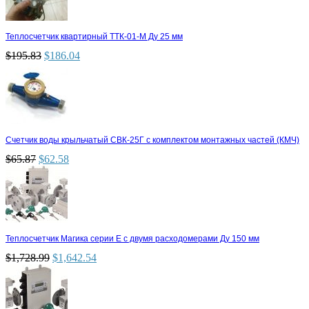
Теплосчетчик квартирный ТТК-01-М Ду 25 мм
$
195.83
$
186.04
Счетчик воды крыльчатый СВК-25Г с комплектом монтажных частей (КМЧ)
$
65.87
$
62.58
Теплосчетчик Магика серии Е с двумя расходомерами Ду 150 мм
$
1,728.99
$
1,642.54