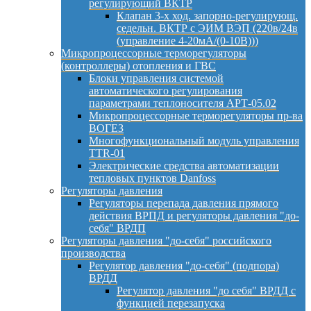
регулирующий ВКТР
Клапан 3-х ход. запорно-регулирующ.
седельн. ВКТР с ЭИМ ВЭП (220в/24в
(управление 4-20мА/(0-10В)))
Микропроцессорные терморегуляторы
(контроллеры) отопления и ГВС
Блоки управления системой
автоматического регулирования
параметрами теплоносителя АРТ-05.02
Микропроцессорные терморегуляторы пр-ва
ВОГЕЗ
Многофункциональный модуль управления
TTR-01
Электрические средства автоматизации
тепловых пунктов Danfoss
Регуляторы давления
Регуляторы перепада давления прямого
действия ВРПД и регуляторы давления "до-
себя" ВРДП
Регуляторы давления "до-себя" российского
производства
Регулятор давления "до-себя" (подпора)
ВРДД
Регулятор давления "до себя" ВРДД с
функцией перезапуска