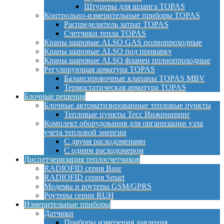
Штуцеры для шланга TOPAS
Контрольно-измерительные приборы TOPAS
Распределитель затрат TOPAS
Счетчики тепла TOPAS
Краны шаровые ALSO GAS полнопроходные
Краны шаровые ALSO под приварку
Краны шаровые ALSO фланец полнопроходные
Регулирующая арматура TOPAS
Балансировочные клапаны TOPAS MBV
Термостатическая арматура TOPAS
Блочные решения
Блочные автоматизированные тепловые пункты
Тепловые пункты Тесс Инжиниринг
Комплект оборудования для организации узла
учета тепловой энергии
С двумя расходомерами
С одним расходомером
Диспетчеризация теплосчетчиков
RADIOFID серия Base
RADIOFID серия Smart
Модемы и роутеры GSM/GPRS
Роутеры серии RUH
Измерительные приборы
Датчики
Приборы измерения давления