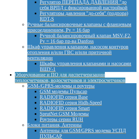
Регулятор ПЕРЕПАДА ДАВЛЕНИЯ "до
себя ВРПД с фиксированной настройкой
Регуляторы давления "до-себя" (подпора)
RDT-S
Ручные балансировочные клапаны с фланцевым
присоединением, Py = 16 бар
Ручной балансировочный клапан MSV-F2,
Py = 16 бар пр-ва Danfoss
Шкаф управления клапаном, насосом контуров
отопления и/или ГВС и/или приточной
вентиляции
Шкафы управления клапанами и насосами
ВШУ-1
Оборудование и ПО для диспетчеризации
теплосчетчиков, водосчетчиков и электросчетчиков
GSM-/GPRS-модемы и роутеры
GSM модемы Пульсар
RADIOFID серия Base
RADIOFID серия Hidh-Speed
RADIOFID серия Smart
SprutNet GSM Модемы
Роутеры серии RUH
Блоки питания, Антенны
Антенны для GSM/GPRS модема УСПД
ПУЛЬСАР