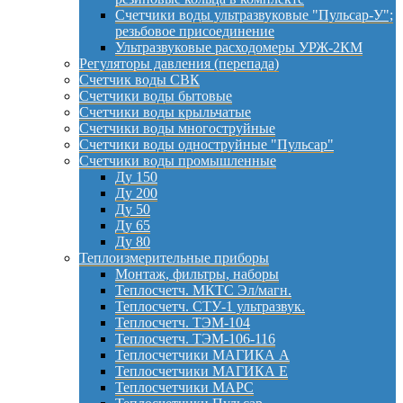
Счетчики воды ультразвуковые "Пульсар-У";
резьбовое присоединение
Ультразвуковые расходомеры УРЖ-2КМ
Регуляторы давления (перепада)
Счетчик воды СВК
Счетчики воды бытовые
Счетчики воды крыльчатые
Счетчики воды многоструйные
Счетчики воды одноструйные "Пульсар"
Счетчики воды промышленные
Ду 150
Ду 200
Ду 50
Ду 65
Ду 80
Теплоизмерительные приборы
Монтаж, фильтры, наборы
Теплосчетч. МКТС Эл/магн.
Теплосчетч. СТУ-1 ультразвук.
Теплосчетч. ТЭМ-104
Теплосчетч. ТЭМ-106-116
Теплосчетчики МАГИКА А
Теплосчетчики МАГИКА Е
Теплосчетчики МАРС