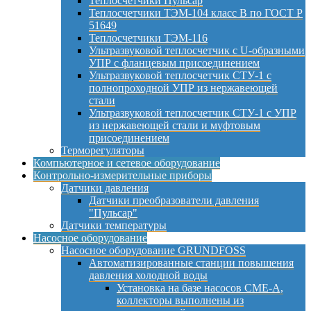
Теплосчетчики Пульсар
Теплосчетчики ТЭМ-104 класс B по ГОСТ Р
51649
Теплосчетчики ТЭМ-116
Ультразвуковой теплосчетчик с U-образными
УПР с фланцевым присоединением
Ультразвуковой теплосчетчик СТУ-1 с
полнопроходной УПР из нержавеющей
стали
Ультразвуковой теплосчетчик СТУ-1 с УПР
из нержавеющей стали и муфтовым
присоединением
Терморегуляторы
Компьютерное и сетевое оборудование
Контрольно-измерительные приборы
Датчики давления
Датчики преобразователи давления
"Пульсар"
Датчики температуры
Насосное оборудование
Насосное оборудование GRUNDFOSS
Автоматизированные станции повышения
давления холодной воды
Установка на базе насосов CME-A,
коллекторы выполнены из