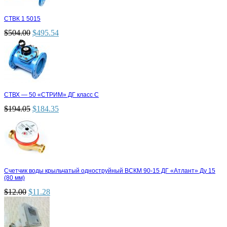
СТВК 1 5015
$
504.00
$
495.54
СТВХ — 50 «СТРИМ» ДГ класс С
$
194.05
$
184.35
Счетчик воды крыльчатый одноструйный ВСКМ 90-15 ДГ «Атлант» Ду 15
(80 мм)
$
12.00
$
11.28