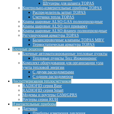
Штуцеры для шланга TOPAS
Контрольно-измерительные приборы TOPAS
Распределитель затрат TOPAS
Счетчики тепла TOPAS
Краны шаровые ALSO GAS полнопроходные
Краны шаровые ALSO под приварку
Краны шаровые ALSO фланец полнопроходные
Регулирующая арматура TOPAS
Балансировочные клапаны TOPAS MBV
Термостатическая арматура TOPAS
Блочные решения
Блочные автоматизированные тепловые пункты
Тепловые пункты Тесс Инжиниринг
Комплект оборудования для организации узла
учета тепловой энергии
С двумя расходомерами
С одним расходомером
Диспетчеризация теплосчетчиков
RADIOFID серия Base
RADIOFID серия Smart
Модемы и роутеры GSM/GPRS
Роутеры серии RUH
Измерительные приборы
Датчики
Приборы измерения давления