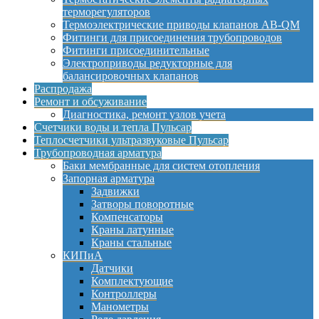
терморегуляторов
Термоэлектрические приводы клапанов AB-QM
Фитинги для присоединения трубопроводов
Фитинги присоединительные
Электроприводы редукторные для
балансировочных клапанов
Распродажа
Ремонт и обсуживание
Диагностика, ремонт узлов учета
Счетчики воды и тепла Пульсар
Теплосчетчики ультразвуковые Пульсар
Трубопроводная арматура
Баки мембранные для систем отопления
Запорная арматура
Задвижки
Затворы поворотные
Компенсаторы
Краны латунные
Краны стальные
КИПиА
Датчики
Комплектующие
Контроллеры
Манометры