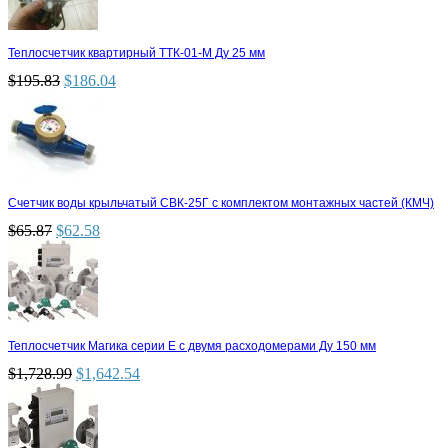
Теплосчетчик квартирный ТТК-01-М Ду 25 мм
$
195.83
$
186.04
Счетчик воды крыльчатый СВК-25Г с комплектом монтажных частей (КМЧ)
$
65.87
$
62.58
Теплосчетчик Магика серии Е с двумя расходомерами Ду 150 мм
$
1,728.99
$
1,642.54