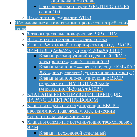
оцинкованной стали
Насосы бытовой серии GRUNDFOSS UPS
серии 100
Насосное оборудование WILO
Оборудование автоматизации процессов потребления
тепла
Затворы дисковые поворотные ВЗР с ЭИМ
Источники питания постоянного тока
Клапан 2-х ходовой запорно-регулир. сед. ВКСР с
ЭИМ ВЭП (220в/24в)(управ.(4-20 мА/(0-10В)
Клапан регулирующий седельный TRV с
электроприводами ST mini и ST0
Клапаны запорно — регулирующие КЗР-ХХ/
ХХ односедельные (чугунный литой корпус)
Клапаны запорно-регулирующие ВКСР
седельные с ЭИМ ВЭП (220в/24в
(управление (4-20 мА/(0-10В))
КЛАПАНЫ РЕГУЛИРУЮЩИЕ ВКРП (ДЛЯ
ПАРА) С ЭЛЕКТРОПРИВОДОМ
Клапаны седельные регулирующие ВКСР с
программно-управляемым электрическим
исполнительным механизмом
Клапаны седельные регулирующие трехходовые с
ЭИМ
Клапан трехходовой седельный