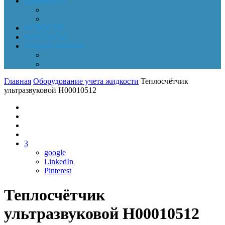
Документы
Online-оплата
Обработка персональных данных
НОВОСТИ
КОНТАКТЫ
Личный кабинет
Корзина
Заказы
Главная
Оборудование учета жидкости
Теплосчётчик
ультразвуковой Н00010512
3
google
LinkedIn
Pinterest
Теплосчётчик
ультразвуковой Н00010512