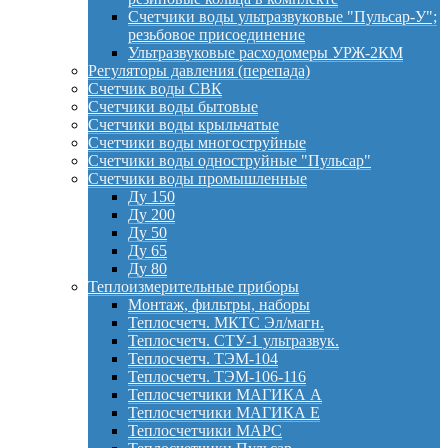
Счетчики воды ультразвуковые "Пульсар-У";
резьбовое присоединение
Ультразвуковые расходомеры УРЖ-2КМ
Регуляторы давления (перепада)
Счетчик воды СВК
Счетчики воды бытовые
Счетчики воды крыльчатые
Счетчики воды многоструйные
Счетчики воды одноструйные "Пульсар"
Счетчики воды промышленные
Ду 150
Ду 200
Ду 50
Ду 65
Ду 80
Теплоизмерительные приборы
Монтаж, фильтры, наборы
Теплосчетч. МКТС Эл/магн.
Теплосчетч. СТУ-1 ультразвук.
Теплосчетч. ТЭМ-104
Теплосчетч. ТЭМ-106-116
Теплосчетчики МАГИКА А
Теплосчетчики МАГИКА Е
Теплосчетчики МАРС