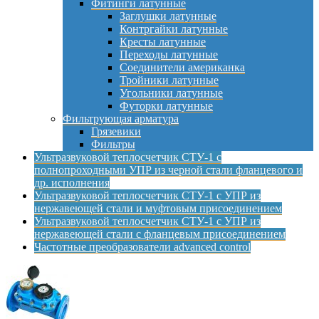
Фитинги латунные
Заглушки латунные
Контргайки латунные
Кресты латунные
Переходы латунные
Соединители американка
Тройники латунные
Угольники латунные
Футорки латунные
Фильтрующая арматура
Грязевики
Фильтры
Ультразвуковой теплосчетчик СТУ-1 с
полнопроходными УПР из черной стали фланцевого и
др. исполнения
Ультразвуковой теплосчетчик СТУ-1 с УПР из
нержавеющей стали и муфтовым присоединением
Ультразвуковой теплосчетчик СТУ-1 с УПР из
нержавеющей стали с фланцевым присоединением
Частотные преобразователи advanced control