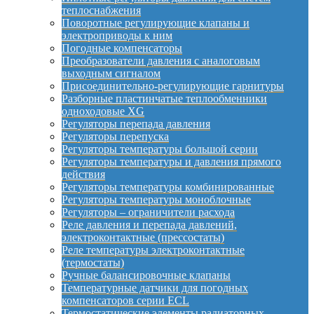
теплоснабжения
Поворотные регулирующие клапаны и
электроприводы к ним
Погодные компенсаторы
Преобразователи давления с аналоговым
выходным сигналом
Присоединительно-регулирующие гарнитуры
Разборные пластинчатые теплообменники
одноходовые XG
Регуляторы перепада давления
Регуляторы перепуска
Регуляторы температуры большой серии
Регуляторы температуры и давления прямого
действия
Регуляторы температуры комбинированные
Регуляторы температуры моноблочные
Регуляторы – ограничители расхода
Реле давления и перепада давлений,
электроконтактные (прессостаты)
Реле температуры электроконтактные
(термостаты)
Ручные балансировочные клапаны
Температурные датчики для погодных
компенсаторов серии ECL
Термостатические элементы радиаторных