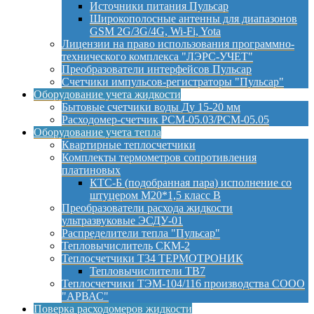
Источники питания Пульсар
Широкополосные антенны для диапазонов
GSM 2G/3G/4G, Wi-Fi, Yota
Лицензии на право использования программно-
технического комплекса "ЛЭРС-УЧЕТ"
Преобразователи интерфейсов Пульсар
Счетчики импульсов-регистраторы "Пульсар"
Оборудование учета жидкости
Бытовые счетчики воды Ду 15-20 мм
Расходомер-счетчик РСМ-05.03/РСМ-05.05
Оборудование учета тепла
Квартирные теплосчетчики
Комплекты термометров сопротивления
платиновых
КТС-Б (подобранная пара) исполнение со
штуцером М20*1,5 класс B
Преобразователи расхода жидкости
ультразвуковые ЭСДУ-01
Распределители тепла "Пульсар"
Тепловычислитель СКМ-2
Теплосчетчики Т34 ТЕРМОТРОНИК
Тепловычислители ТВ7
Теплосчетчики ТЭМ-104/116 производства СООО
"АРВАС"
Поверка расходомеров жидкости