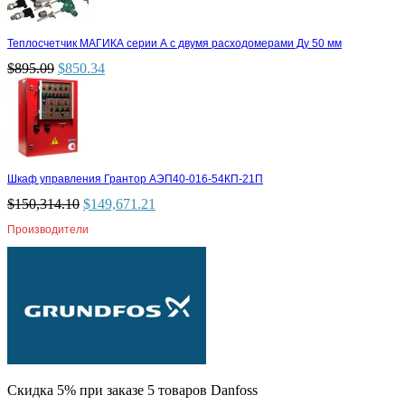
Теплосчетчик МАГИКА серии А с двумя расходомерами Ду 50 мм
$
895.09
$
850.34
Шкаф управления Грантор АЭП40-016-54КП-21П
$
150,314.10
$
149,671.21
Производители
Скидка 5% при заказе 5 товаров Danfoss