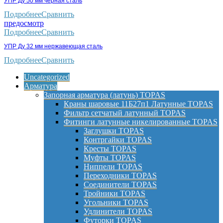
УПР Ду 50 мм черная сталь
Подробнее
Сравнить
предосмотр
Подробнее
Сравнить
УПР Ду 32 мм нержавеющая сталь
Подробнее
Сравнить
Uncategorized
Арматура
Запорная арматура (латунь) TOPAS
Краны шаровые 11Б27п1 Латунные TOPAS
Фильтр сетчатый латунный TOPAS
Фитинги латунные никелированные TOPAS
Заглушки TOPAS
Контргайки TOPAS
Кресты TOPAS
Муфты TOPAS
Ниппели TOPAS
Переходники TOPAS
Соединители TOPAS
Тройники TOPAS
Угольники TOPAS
Удлинители TOPAS
Футорки TOPAS