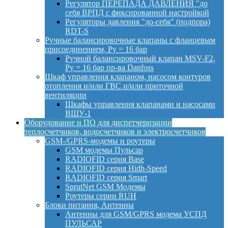
Регулятор ПЕРЕПАДА ДАВЛЕНИЯ "до
себя ВРПД с фиксированной настройкой
Регуляторы давления "до-себя" (подпора)
RDT-S
Ручные балансировочные клапаны с фланцевым
присоединением, Py = 16 бар
Ручной балансировочный клапан MSV-F2,
Py = 16 бар пр-ва Danfoss
Шкаф управления клапаном, насосом контуров
отопления и/или ГВС и/или приточной
вентиляции
Шкафы управления клапанами и насосами
ВШУ-1
Оборудование и ПО для диспетчеризации
теплосчетчиков, водосчетчиков и электросчетчиков
GSM-/GPRS-модемы и роутеры
GSM модемы Пульсар
RADIOFID серия Base
RADIOFID серия Hidh-Speed
RADIOFID серия Smart
SprutNet GSM Модемы
Роутеры серии RUH
Блоки питания, Антенны
Антенны для GSM/GPRS модема УСПД
ПУЛЬСАР