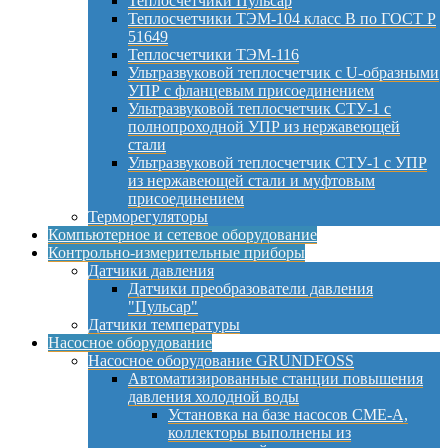
Теплосчетчики Пульсар
Теплосчетчики ТЭМ-104 класс B по ГОСТ Р
51649
Теплосчетчики ТЭМ-116
Ультразвуковой теплосчетчик с U-образными
УПР с фланцевым присоединением
Ультразвуковой теплосчетчик СТУ-1 с
полнопроходной УПР из нержавеющей
стали
Ультразвуковой теплосчетчик СТУ-1 с УПР
из нержавеющей стали и муфтовым
присоединением
Терморегуляторы
Компьютерное и сетевое оборудование
Контрольно-измерительные приборы
Датчики давления
Датчики преобразователи давления
"Пульсар"
Датчики температуры
Насосное оборудование
Насосное оборудование GRUNDFOSS
Автоматизированные станции повышения
давления холодной воды
Установка на базе насосов CME-A,
коллекторы выполнены из