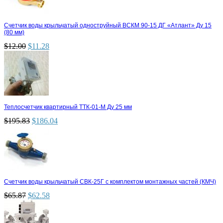
Счетчик воды крыльчатый одноструйный ВСКМ 90-15 ДГ «Атлант» Ду 15
(80 мм)
$
12.00
$
11.28
Теплосчетчик квартирный ТТК-01-М Ду 25 мм
$
195.83
$
186.04
Счетчик воды крыльчатый СВК-25Г с комплектом монтажных частей (КМЧ)
$
65.87
$
62.58