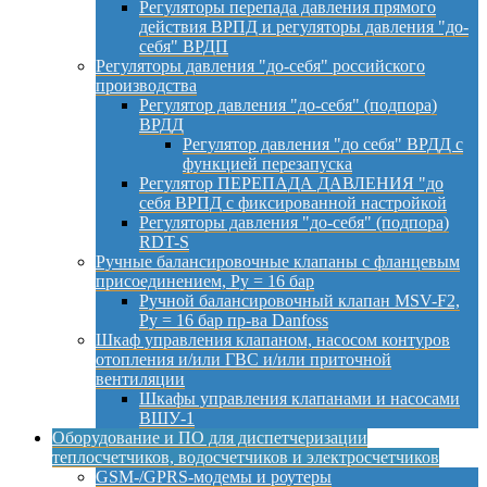
Регуляторы перепада давления прямого
действия ВРПД и регуляторы давления "до-
себя" ВРДП
Регуляторы давления "до-себя" российского
производства
Регулятор давления "до-себя" (подпора)
ВРДД
Регулятор давления "до себя" ВРДД с
функцией перезапуска
Регулятор ПЕРЕПАДА ДАВЛЕНИЯ "до
себя ВРПД с фиксированной настройкой
Регуляторы давления "до-себя" (подпора)
RDT-S
Ручные балансировочные клапаны с фланцевым
присоединением, Py = 16 бар
Ручной балансировочный клапан MSV-F2,
Py = 16 бар пр-ва Danfoss
Шкаф управления клапаном, насосом контуров
отопления и/или ГВС и/или приточной
вентиляции
Шкафы управления клапанами и насосами
ВШУ-1
Оборудование и ПО для диспетчеризации
теплосчетчиков, водосчетчиков и электросчетчиков
GSM-/GPRS-модемы и роутеры