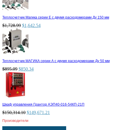
Теплосчетчик Магика серии Е с двумя расходомерами Ду 150 мм
$
1,728.99
$
1,642.54
Теплосчетчик МАГИКА серии А с двумя расходомерами Ду 50 мм
$
895.09
$
850.34
Шкаф управления Грантор АЭП40-016-54КП-21П
$
150,314.10
$
149,671.21
Производители