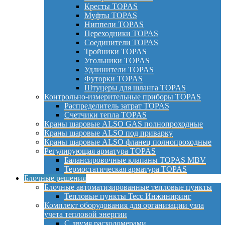
Кресты TOPAS
Муфты TOPAS
Ниппели TOPAS
Переходники TOPAS
Соединители TOPAS
Тройники TOPAS
Угольники TOPAS
Удлинители TOPAS
Футорки TOPAS
Штуцеры для шланга TOPAS
Контрольно-измерительные приборы TOPAS
Распределитель затрат TOPAS
Счетчики тепла TOPAS
Краны шаровые ALSO GAS полнопроходные
Краны шаровые ALSO под приварку
Краны шаровые ALSO фланец полнопроходные
Регулирующая арматура TOPAS
Балансировочные клапаны TOPAS MBV
Термостатическая арматура TOPAS
Блочные решения
Блочные автоматизированные тепловые пункты
Тепловые пункты Тесс Инжиниринг
Комплект оборудования для организации узла
учета тепловой энергии
С двумя расходомерами