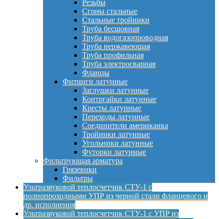
Резьбы
Сгоны стальные
Стальные тройники
Труба бесшовная
Труба водогазопроводная
Труба нержавеющая
Труба профильная
Труба электросварная
Фланцы
Фитинги латунные
Заглушки латунные
Контргайки латунные
Кресты латунные
Переходы латунные
Соединители американка
Тройники латунные
Угольники латунные
Футорки латунные
Фильтрующая арматура
Грязевики
Фильтры
Ультразвуковой теплосчетчик СТУ-1 с
полнопроходными УПР из черной стали фланцевого и
др. исполнения
Ультразвуковой теплосчетчик СТУ-1 с УПР из