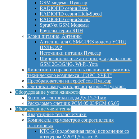
GSM модемы Пульсар
RADIOFID серия Base
RADIOFID серия Hidh-Speed
RADIOFID серия Smart
SprutNet GSM Модемы
Роутеры серии RUH
Блоки питания, Антенны
Антенны для GSM/GPRS модема УСПД
ПУЛЬСАР
Источники питания Пульсар
Широкополосные антенны для диапазонов
GSM 2G/3G/4G, Wi-Fi, Yota
Лицензии на право использования программно-
технического комплекса "ЛЭРС-УЧЕТ"
Преобразователи интерфейсов Пульсар
Счетчики импульсов-регистраторы "Пульсар"
Оборудование учета жидкости
Бытовые счетчики воды Ду 15-20 мм
Расходомер-счетчик РСМ-05.03/РСМ-05.05
Оборудование учета тепла
Квартирные теплосчетчики
Комплекты термометров сопротивления
платиновых
КТС-Б (подобранная пара) исполнение со
штуцером М20*1,5 класс B