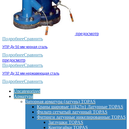
предосмотр
Подробнее
Сравнить
УПР Ду 50 мм черная сталь
Подробнее
Сравнить
предосмотр
Подробнее
Сравнить
УПР Ду 32 мм нержавеющая сталь
Подробнее
Сравнить
Uncategorized
Арматура
Запорная арматура (латунь) TOPAS
Краны шаровые 11Б27п1 Латунные TOPAS
Фильтр сетчатый латунный TOPAS
Фитинги латунные никелированные TOPAS
Заглушки TOPAS
Контргайки TOPAS