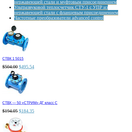
нержавеющей стали и муфтовым присоединением
Ультразвуковой теплосчетчик СТУ-1 с УПР из
нержавеющей стали с фланцевым присоединением
Частотные преобразователи advanced control
СТВК 1 5015
$
504.00
$
495.54
СТВХ — 50 «СТРИМ» ДГ класс С
$
194.05
$
184.35