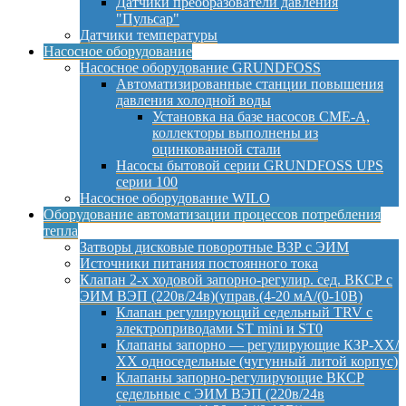
Датчики преобразователи давления
"Пульсар"
Датчики температуры
Насосное оборудование
Насосное оборудование GRUNDFOSS
Автоматизированные станции повышения
давления холодной воды
Установка на базе насосов CME-A,
коллекторы выполнены из
оцинкованной стали
Насосы бытовой серии GRUNDFOSS UPS
серии 100
Насосное оборудование WILO
Оборудование автоматизации процессов потребления
тепла
Затворы дисковые поворотные ВЗР с ЭИМ
Источники питания постоянного тока
Клапан 2-х ходовой запорно-регулир. сед. ВКСР с
ЭИМ ВЭП (220в/24в)(управ.(4-20 мА/(0-10В)
Клапан регулирующий седельный TRV с
электроприводами ST mini и ST0
Клапаны запорно — регулирующие КЗР-ХХ/
ХХ односедельные (чугунный литой корпус)
Клапаны запорно-регулирующие ВКСР
седельные с ЭИМ ВЭП (220в/24в