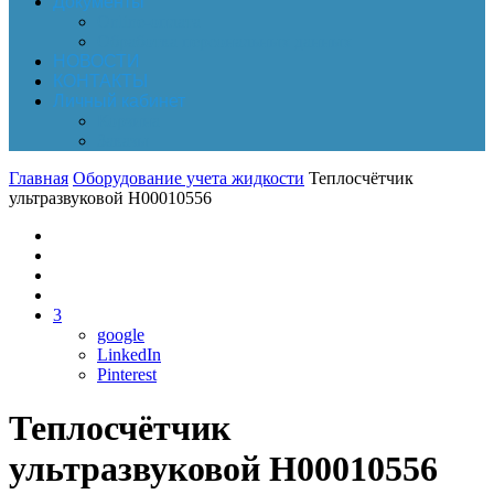
Документы
Online-оплата
Обработка персональных данных
НОВОСТИ
КОНТАКТЫ
Личный кабинет
Корзина
Заказы
Главная
Оборудование учета жидкости
Теплосчётчик
ультразвуковой Н00010556
3
google
LinkedIn
Pinterest
Теплосчётчик
ультразвуковой Н00010556