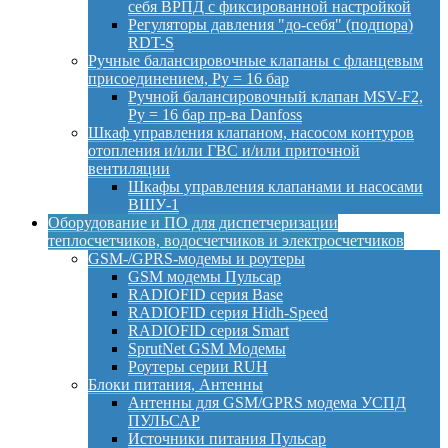
себя ВРПД с фиксированной настройкой
Регуляторы давления "до-себя" (подпора)
RDT-S
Ручные балансировочные клапаны с фланцевым
присоединением, Py = 16 бар
Ручной балансировочный клапан MSV-F2,
Py = 16 бар пр-ва Danfoss
Шкаф управления клапаном, насосом контуров
отопления и/или ГВС и/или приточной
вентиляции
Шкафы управления клапанами и насосами
ВШУ-1
Оборудование и ПО для диспетчеризации
теплосчетчиков, водосчетчиков и электросчетчиков
GSM-/GPRS-модемы и роутеры
GSM модемы Пульсар
RADIOFID серия Base
RADIOFID серия Hidh-Speed
RADIOFID серия Smart
SprutNet GSM Модемы
Роутеры серии RUH
Блоки питания, Антенны
Антенны для GSM/GPRS модема УСПД
ПУЛЬСАР
Источники питания Пульсар