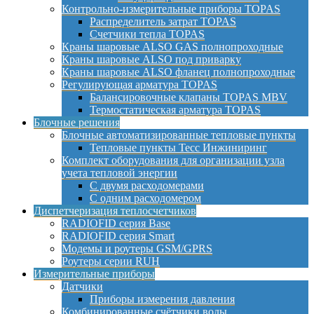
Контрольно-измерительные приборы TOPAS
Распределитель затрат TOPAS
Счетчики тепла TOPAS
Краны шаровые ALSO GAS полнопроходные
Краны шаровые ALSO под приварку
Краны шаровые ALSO фланец полнопроходные
Регулирующая арматура TOPAS
Балансировочные клапаны TOPAS MBV
Термостатическая арматура TOPAS
Блочные решения
Блочные автоматизированные тепловые пункты
Тепловые пункты Тесс Инжиниринг
Комплект оборудования для организации узла
учета тепловой энергии
С двумя расходомерами
С одним расходомером
Диспетчеризация теплосчетчиков
RADIOFID серия Base
RADIOFID серия Smart
Модемы и роутеры GSM/GPRS
Роутеры серии RUH
Измерительные приборы
Датчики
Приборы измерения давления
Комбинированные счётчики воды