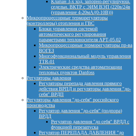
Клапан 3-х ход. запорно-регулирующ.
седельн. ВКТР с ЭИМ ВЭП (220в/24в
(управление 4-20мА/(0-10В)))
Микропроцессорные терморегуляторы
(контроллеры) отопления и ГВС
Блоки управления системой
автоматического регулирования
параметрами теплоносителя АРТ-05.02
Микропроцессорные терморегуляторы пр-ва
ВОГЕЗ
Многофункциональный модуль управления
TTR-01
Электрические средства автоматизации
тепловых пунктов Danfoss
Регуляторы давления
Регуляторы перепада давления прямого
действия ВРПД и регуляторы давления "до-
себя" ВРДП
Регуляторы давления "до-себя" российского
производства
Регулятор давления "до-себя" (подпора)
ВРДД
Регулятор давления "до себя" ВРДД с
функцией перезапуска
Регулятор ПЕРЕПАДА ДАВЛЕНИЯ "до