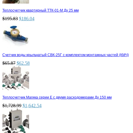
Теплосчетчик квартирный ТТК-01-М Ду 25 мм
$
195.83
$
186.04
Счетчик воды крыльчатый СВК-25Г с комплектом монтажных частей (КМЧ)
$
65.87
$
62.58
Теплосчетчик Магика серии Е с двумя расходомерами Ду 150 мм
$
1,728.99
$
1,642.54