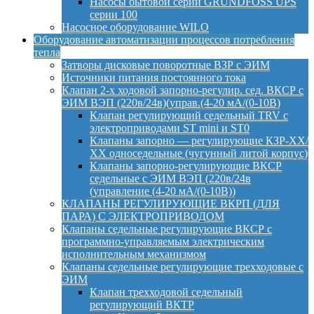
Насосы бытовой серии GRUNDFOSS UPS
серии 100
Насосное оборудование WILO
Оборудование автоматизации процессов потребления
тепла
Затворы дисковые поворотные ВЗР с ЭИМ
Источники питания постоянного тока
Клапан 2-х ходовой запорно-регулир. сед. ВКСР с
ЭИМ ВЭП (220в/24в)(управ.(4-20 мА/(0-10В)
Клапан регулирующий седельный TRV с
электроприводами ST mini и ST0
Клапаны запорно — регулирующие КЗР-ХХ/
ХХ односедельные (чугунный литой корпус)
Клапаны запорно-регулирующие ВКСР
седельные с ЭИМ ВЭП (220в/24в
(управление (4-20 мА/(0-10В))
КЛАПАНЫ РЕГУЛИРУЮЩИЕ ВКРП (ДЛЯ
ПАРА) С ЭЛЕКТРОПРИВОДОМ
Клапаны седельные регулирующие ВКСР с
программно-управляемым электрическим
исполнительным механизмом
Клапаны седельные регулирующие трехходовые с
ЭИМ
Клапан трехходовой седельный
регулирующий ВКТР