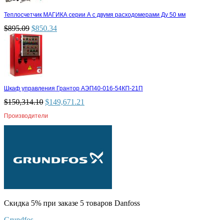
Теплосчетчик МАГИКА серии А с двумя расходомерами Ду 50 мм
$
895.09
$
850.34
Шкаф управления Грантор АЭП40-016-54КП-21П
$
150,314.10
$
149,671.21
Производители
Скидка 5% при заказе 5 товаров Danfoss
Grundfos