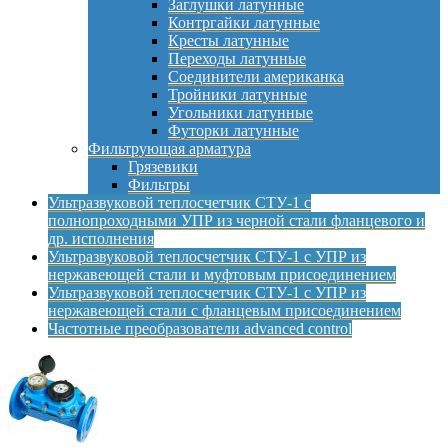
Заглушки латунные
Контргайки латунные
Кресты латунные
Переходы латунные
Соединители американка
Тройники латунные
Угольники латунные
Футорки латунные
Фильтрующая арматура
Грязевики
Фильтры
Ультразвуковой теплосчетчик СТУ-1 с
полнопроходными УПР из черной стали фланцевого и
др. исполнения
Ультразвуковой теплосчетчик СТУ-1 с УПР из
нержавеющей стали и муфтовым присоединением
Ультразвуковой теплосчетчик СТУ-1 с УПР из
нержавеющей стали с фланцевым присоединением
Частотные преобразователи advanced control