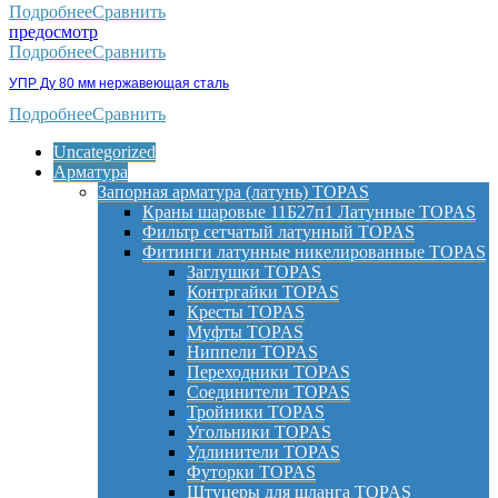
Подробнее
Сравнить
предосмотр
Подробнее
Сравнить
УПР Ду 80 мм нержавеющая сталь
Подробнее
Сравнить
Uncategorized
Арматура
Запорная арматура (латунь) TOPAS
Краны шаровые 11Б27п1 Латунные TOPAS
Фильтр сетчатый латунный TOPAS
Фитинги латунные никелированные TOPAS
Заглушки TOPAS
Контргайки TOPAS
Кресты TOPAS
Муфты TOPAS
Ниппели TOPAS
Переходники TOPAS
Соединители TOPAS
Тройники TOPAS
Угольники TOPAS
Удлинители TOPAS
Футорки TOPAS
Штуцеры для шланга TOPAS