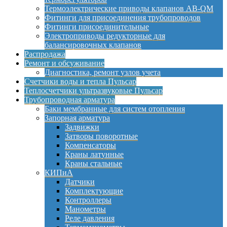
Термоэлектрические приводы клапанов AB-QM
Фитинги для присоединения трубопроводов
Фитинги присоединительные
Электроприводы редукторные для
балансировочных клапанов
Распродажа
Ремонт и обсуживание
Диагностика, ремонт узлов учета
Счетчики воды и тепла Пульсар
Теплосчетчики ультразвуковые Пульсар
Трубопроводная арматура
Баки мембранные для систем отопления
Запорная арматура
Задвижки
Затворы поворотные
Компенсаторы
Краны латунные
Краны стальные
КИПиА
Датчики
Комплектующие
Контроллеры
Манометры
Реле давления