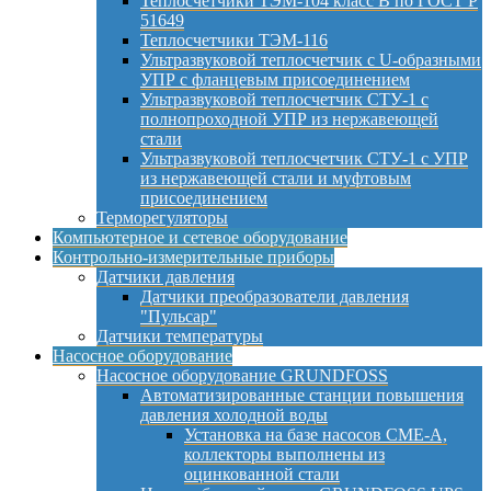
Теплосчетчики ТЭМ-104 класс B по ГОСТ Р
51649
Теплосчетчики ТЭМ-116
Ультразвуковой теплосчетчик с U-образными
УПР с фланцевым присоединением
Ультразвуковой теплосчетчик СТУ-1 с
полнопроходной УПР из нержавеющей
стали
Ультразвуковой теплосчетчик СТУ-1 с УПР
из нержавеющей стали и муфтовым
присоединением
Терморегуляторы
Компьютерное и сетевое оборудование
Контрольно-измерительные приборы
Датчики давления
Датчики преобразователи давления
"Пульсар"
Датчики температуры
Насосное оборудование
Насосное оборудование GRUNDFOSS
Автоматизированные станции повышения
давления холодной воды
Установка на базе насосов CME-A,
коллекторы выполнены из
оцинкованной стали