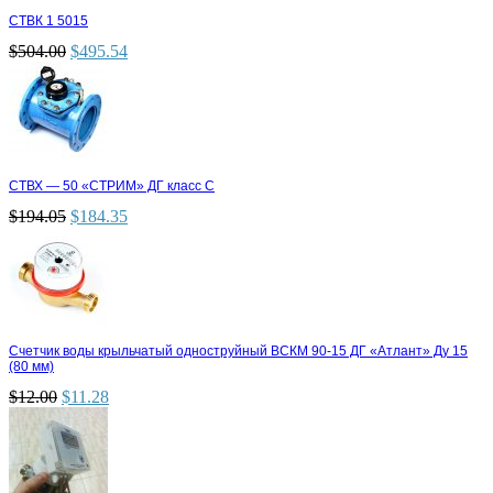
СТВК 1 5015
$
504.00
$
495.54
СТВХ — 50 «СТРИМ» ДГ класс С
$
194.05
$
184.35
Счетчик воды крыльчатый одноструйный ВСКМ 90-15 ДГ «Атлант» Ду 15
(80 мм)
$
12.00
$
11.28