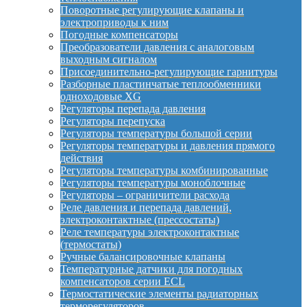
Поворотные регулирующие клапаны и
электроприводы к ним
Погодные компенсаторы
Преобразователи давления с аналоговым
выходным сигналом
Присоединительно-регулирующие гарнитуры
Разборные пластинчатые теплообменники
одноходовые XG
Регуляторы перепада давления
Регуляторы перепуска
Регуляторы температуры большой серии
Регуляторы температуры и давления прямого
действия
Регуляторы температуры комбинированные
Регуляторы температуры моноблочные
Регуляторы – ограничители расхода
Реле давления и перепада давлений,
электроконтактные (прессостаты)
Реле температуры электроконтактные
(термостаты)
Ручные балансировочные клапаны
Температурные датчики для погодных
компенсаторов серии ECL
Термостатические элементы радиаторных
терморегуляторов