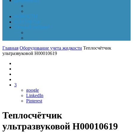
Документы
Online-оплата
Обработка персональных данных
НОВОСТИ
КОНТАКТЫ
Личный кабинет
Корзина
Заказы
Главная
Оборудование учета жидкости
Теплосчётчик
ультразвуковой Н00010619
3
google
LinkedIn
Pinterest
Теплосчётчик
ультразвуковой Н00010619