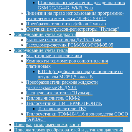
Широкополосные антенны для диапазонов
GSM 2G/3G/4G, Wi-Fi, Yota
Лицензии на право использования программно-
технического комплекса "ЛЭРС-УЧЕТ"
Преобразователи интерфейсов Пульсар
Счетчики импульсов-регистраторы "Пульсар"
Оборудование учета жидкости
Бытовые счетчики воды Ду 15-20 мм
Расходомер-счетчик РСМ-05.03/РСМ-05.05
Оборудование учета тепла
Квартирные теплосчетчики
Комплекты термометров сопротивления
платиновых
КТС-Б (подобранная пара) исполнение со
штуцером М20*1,5 класс B
Преобразователи расхода жидкости
ультразвуковые ЭСДУ-01
Распределители тепла "Пульсар"
Тепловычислитель СКМ-2
Теплосчетчики Т34 ТЕРМОТРОНИК
Тепловычислители ТВ7
Теплосчетчики ТЭМ-104/116 производства СООО
"АРВАС"
Поверка расходомеров жидкости
Поверка термопреобразователей и датчиков давления