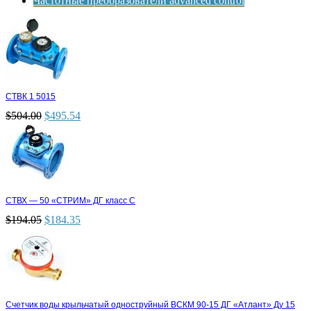
Частотные преобразователи advanced control
СТВК 1 5015
$
504.00
$
495.54
СТВХ — 50 «СТРИМ» ДГ класс С
$
194.05
$
184.35
Счетчик воды крыльчатый одноструйный ВСКМ 90-15 ДГ «Атлант» Ду 15