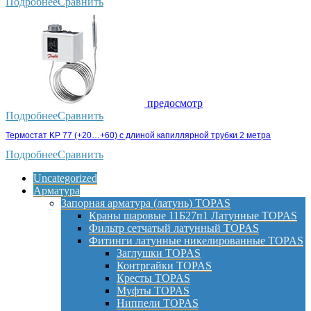
Подробнее
Сравнить
предосмотр
Подробнее
Сравнить
Термостат KP 77 (+20…+60) с длиной капиллярной трубки 2 метра
Подробнее
Сравнить
Uncategorized
Арматура
Запорная арматура (латунь) TOPAS
Краны шаровые 11Б27п1 Латунные TOPAS
Фильтр сетчатый латунный TOPAS
Фитинги латунные никелированные TOPAS
Заглушки TOPAS
Контргайки TOPAS
Кресты TOPAS
Муфты TOPAS
Ниппели TOPAS