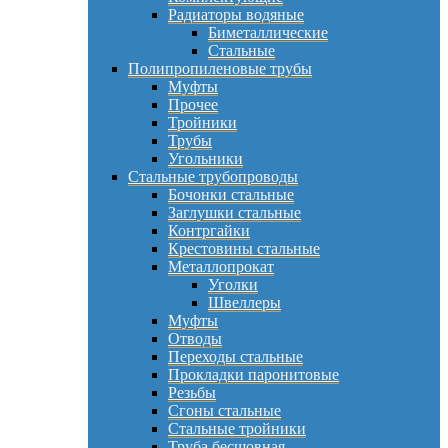
Радиаторы водяные
Биметаллические
Стальные
Полипропиленовые трубы
Муфты
Прочее
Тройники
Трубы
Угольники
Стальные трубопроводы
Бочонки стальные
Заглушки стальные
Контргайки
Крестовины стальные
Металлопрокат
Уголки
Швеллеры
Муфты
Отводы
Переходы стальные
Прокладки паронитовые
Резьбы
Сгоны стальные
Стальные тройники
Труба бесшовная