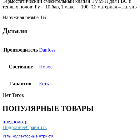
Термостатический смесительный клапан TVM-H для ГВС и
теплых полов; Ру = 10 бар, Тмакс. = 100 °С; материал – латунь
Наружная резьба 1¼”
Детали
Производитель
Danfoss
Состояние
Новое
Гарантия
Есть
Нет Тегов
ПОПУЛЯРНЫЕ ТОВАРЫ
предосмотр
Подробнее
Сравнить
Узлы коллекторные Атри-УК