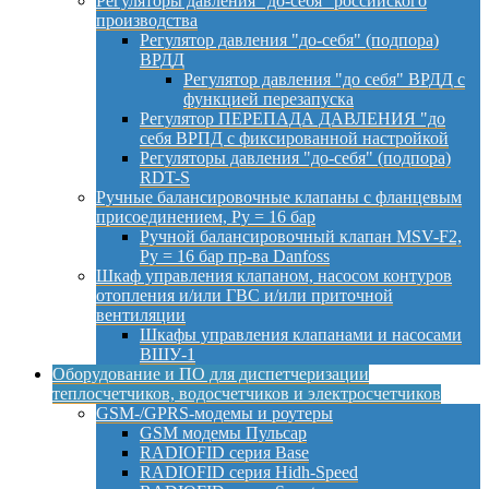
Регуляторы давления "до-себя" российского
производства
Регулятор давления "до-себя" (подпора)
ВРДД
Регулятор давления "до себя" ВРДД с
функцией перезапуска
Регулятор ПЕРЕПАДА ДАВЛЕНИЯ "до
себя ВРПД с фиксированной настройкой
Регуляторы давления "до-себя" (подпора)
RDT-S
Ручные балансировочные клапаны с фланцевым
присоединением, Py = 16 бар
Ручной балансировочный клапан MSV-F2,
Py = 16 бар пр-ва Danfoss
Шкаф управления клапаном, насосом контуров
отопления и/или ГВС и/или приточной
вентиляции
Шкафы управления клапанами и насосами
ВШУ-1
Оборудование и ПО для диспетчеризации
теплосчетчиков, водосчетчиков и электросчетчиков
GSM-/GPRS-модемы и роутеры
GSM модемы Пульсар
RADIOFID серия Base
RADIOFID серия Hidh-Speed