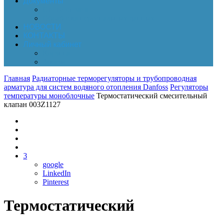
Документы
Online-оплата
Обработка персональных данных
НОВОСТИ
КОНТАКТЫ
Личный кабинет
Корзина
Заказы
Главная
Радиаторные терморегуляторы и трубопроводная
арматура для систем водяного отопления Danfoss
Регуляторы
температуры моноблочные
Термостатический смесительный
клапан 003Z1127
3
google
LinkedIn
Pinterest
Термостатический