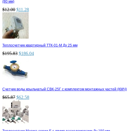
(80 мм)
$
12.00
$
11.28
Теплосчетчик квартирный ТТК-01-М Ду 25 мм
$
195.83
$
186.04
Счетчик воды крыльчатый СВК-25Г с комплектом монтажных частей (КМЧ)
$
65.87
$
62.58
Теплосчетчик Магика серии Е с двумя расходомерами Ду 150 мм