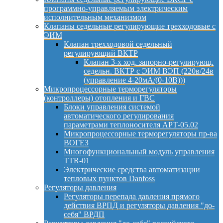
программно-управляемым электрическим
исполнительным механизмом
Клапаны седельные регулирующие трехходовые с
ЭИМ
Клапан трехходовой седельный
регулирующий ВКТР
Клапан 3-х ход. запорно-регулирующ.
седельн. ВКТР с ЭИМ ВЭП (220в/24в
(управление 4-20мА/(0-10В)))
Микропроцессорные терморегуляторы
(контроллеры) отопления и ГВС
Блоки управления системой
автоматического регулирования
параметрами теплоносителя АРТ-05.02
Микропроцессорные терморегуляторы пр-ва
ВОГЕЗ
Многофункциональный модуль управления
TTR-01
Электрические средства автоматизации
тепловых пунктов Danfoss
Регуляторы давления
Регуляторы перепада давления прямого
действия ВРПД и регуляторы давления "до-
себя" ВРДП