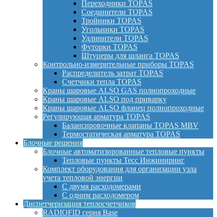
Переходники TOPAS
Соединители TOPAS
Тройники TOPAS
Угольники TOPAS
Удлинители TOPAS
Футорки TOPAS
Штуцеры для шланга TOPAS
Контрольно-измерительные приборы TOPAS
Распределитель затрат TOPAS
Счетчики тепла TOPAS
Краны шаровые ALSO GAS полнопроходные
Краны шаровые ALSO под приварку
Краны шаровые ALSO фланец полнопроходные
Регулирующая арматура TOPAS
Балансировочные клапаны TOPAS MBV
Термостатическая арматура TOPAS
Блочные решения
Блочные автоматизированные тепловые пункты
Тепловые пункты Тесс Инжиниринг
Комплект оборудования для организации узла
учета тепловой энергии
С двумя расходомерами
С одним расходомером
Диспетчеризация теплосчетчиков
RADIOFID серия Base