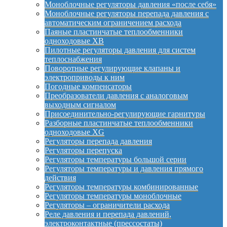
Моноблочные регуляторы давления «после себя»
Моноблочные регуляторы перепада давления с
автоматическим ограничением расхода
Паяные пластинчатые теплообменники
одноходовые XB
Пилотные регуляторы давления для систем
теплоснабжения
Поворотные регулирующие клапаны и
электроприводы к ним
Погодные компенсаторы
Преобразователи давления с аналоговым
выходным сигналом
Присоединительно-регулирующие гарнитуры
Разборные пластинчатые теплообменники
одноходовые XG
Регуляторы перепада давления
Регуляторы перепуска
Регуляторы температуры большой серии
Регуляторы температуры и давления прямого
действия
Регуляторы температуры комбинированные
Регуляторы температуры моноблочные
Регуляторы – ограничители расхода
Реле давления и перепада давлений,
электроконтактные (прессостаты)