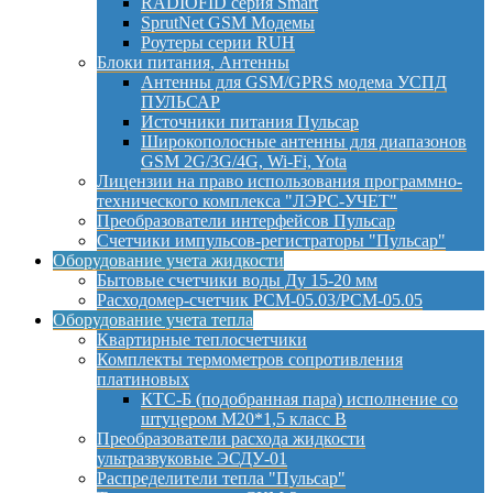
RADIOFID серия Smart
SprutNet GSM Модемы
Роутеры серии RUH
Блоки питания, Антенны
Антенны для GSM/GPRS модема УСПД
ПУЛЬСАР
Источники питания Пульсар
Широкополосные антенны для диапазонов
GSM 2G/3G/4G, Wi-Fi, Yota
Лицензии на право использования программно-
технического комплекса "ЛЭРС-УЧЕТ"
Преобразователи интерфейсов Пульсар
Счетчики импульсов-регистраторы "Пульсар"
Оборудование учета жидкости
Бытовые счетчики воды Ду 15-20 мм
Расходомер-счетчик РСМ-05.03/РСМ-05.05
Оборудование учета тепла
Квартирные теплосчетчики
Комплекты термометров сопротивления
платиновых
КТС-Б (подобранная пара) исполнение со
штуцером М20*1,5 класс B
Преобразователи расхода жидкости
ультразвуковые ЭСДУ-01
Распределители тепла "Пульсар"