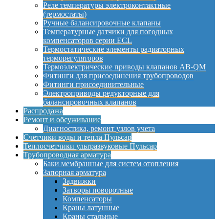
Реле температуры электроконтактные
(термостаты)
Ручные балансировочные клапаны
Температурные датчики для погодных
компенсаторов серии ECL
Термостатические элементы радиаторных
терморегуляторов
Термоэлектрические приводы клапанов AB-QM
Фитинги для присоединения трубопроводов
Фитинги присоединительные
Электроприводы редукторные для
балансировочных клапанов
Распродажа
Ремонт и обсуживание
Диагностика, ремонт узлов учета
Счетчики воды и тепла Пульсар
Теплосчетчики ультразвуковые Пульсар
Трубопроводная арматура
Баки мембранные для систем отопления
Запорная арматура
Задвижки
Затворы поворотные
Компенсаторы
Краны латунные
Краны стальные