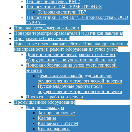
Тепловычислитель СКМ-2
Теплосчетчики Т34 ТЕРМОТРОНИК
Тепловычислители ТВ7
Теплосчетчики ТЭМ-104/116 производства СООО
"АРВАС"
Поверка расходомеров жидкости
Поверка термопреобразователей и датчиков давления
Программное Обеспечение
Проектные и монтажные работы. Поверка, диагностика
неисправности и ремонт оборудования узлов учета
Диагностирование неисправности и ремонт
оборудования узлов учета тепловой энергии
Поверка оборудования узлов учета тепловой
энергии
Демонтаж-монтаж оборудования для
осуществления метрологической поверки
Пусконаладочные работы после
осуществления метрологической поверки
Проектные работы и услуги
Промышленное оборудование
Запорная арматура
Затворы дисковые
Клапаны
Клапаны с ПУЭИМ
Краны шаровые