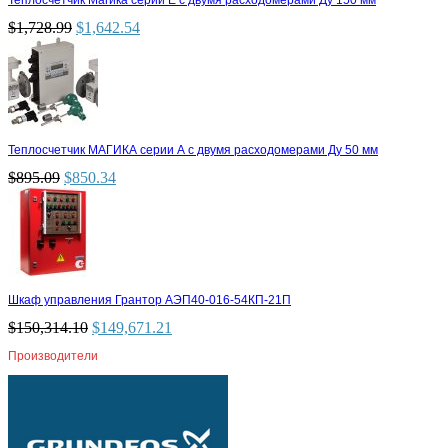
$
1,728.99
$
1,642.54
Теплосчетчик МАГИКА серии А с двумя расходомерами Ду 50 мм
$
895.09
$
850.34
Шкаф управления Грантор АЭП40-016-54КП-21П
$
150,314.10
$
149,671.21
Производители