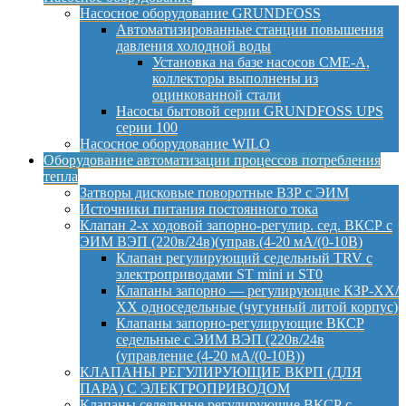
Насосное оборудование GRUNDFOSS
Автоматизированные станции повышения
давления холодной воды
Установка на базе насосов CME-A,
коллекторы выполнены из
оцинкованной стали
Насосы бытовой серии GRUNDFOSS UPS
серии 100
Насосное оборудование WILO
Оборудование автоматизации процессов потребления
тепла
Затворы дисковые поворотные ВЗР с ЭИМ
Источники питания постоянного тока
Клапан 2-х ходовой запорно-регулир. сед. ВКСР с
ЭИМ ВЭП (220в/24в)(управ.(4-20 мА/(0-10В)
Клапан регулирующий седельный TRV с
электроприводами ST mini и ST0
Клапаны запорно — регулирующие КЗР-ХХ/
ХХ односедельные (чугунный литой корпус)
Клапаны запорно-регулирующие ВКСР
седельные с ЭИМ ВЭП (220в/24в
(управление (4-20 мА/(0-10В))
КЛАПАНЫ РЕГУЛИРУЮЩИЕ ВКРП (ДЛЯ
ПАРА) С ЭЛЕКТРОПРИВОДОМ
Клапаны седельные регулирующие ВКСР с