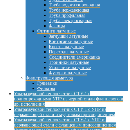
Труба водогазопроводная
Труба нержавеющая
Труба профильная
Труба электросварная
Фланцы
Фитинги латунные
Заглушки латунные
Контргайки латунные
Кресты латунные
Переходы латунные
Соединители американка
Тройники латунные
Угольники латунные
Футорки латунные
Фильтрующая арматура
Грязевики
Фильтры
Ультразвуковой теплосчетчик СТУ-1 с
полнопроходными УПР из черной стали фланцевого и
др. исполнения
Ультразвуковой теплосчетчик СТУ-1 с УПР из
нержавеющей стали и муфтовым присоединением
Ультразвуковой теплосчетчик СТУ-1 с УПР из
нержавеющей стали с фланцевым присоединением