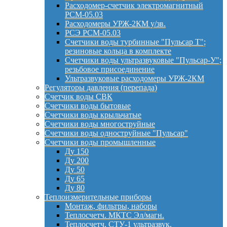
Расходомер-счетчик электромагнитный
РСМ-05.03
Расходомеры УРЖ-2КМ у/зв.
РСЭ РСМ-05.03
Счетчики воды турбинные "Пульсар Т";
резиновые кольца в комплекте
Счетчики воды ультразвуковые "Пульсар-У";
резьбовое присоединение
Ультразвуковые расходомеры УРЖ-2КМ
Регуляторы давления (перепада)
Счетчик воды СВК
Счетчики воды бытовые
Счетчики воды крыльчатые
Счетчики воды многоструйные
Счетчики воды одноструйные "Пульсар"
Счетчики воды промышленные
Ду 150
Ду 200
Ду 50
Ду 65
Ду 80
Теплоизмерительные приборы
Монтаж, фильтры, наборы
Теплосчетч. МКТС Эл/магн.
Теплосчетч. СТУ-1 ультразвук.