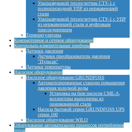
Ультразвуковой теплосчетчик СТУ-1 с
полнопроходной УПР из нержавеющей
стали
Ультразвуковой теплосчетчик СТУ-1 с УПР
из нержавеющей стали и муфтовым
присоединением
Терморегуляторы
Компьютерное и сетевое оборудование
Контрольно-измерительные приборы
Датчики давления
Датчики преобразователи давления
"Пульсар"
Датчики температуры
Насосное оборудование
Насосное оборудование GRUNDFOSS
Автоматизированные станции повышения
давления холодной воды
Установка на базе насосов CME-A,
коллекторы выполнены из
оцинкованной стали
Насосы бытовой серии GRUNDFOSS UPS
серии 100
Насосное оборудование WILO
Оборудование автоматизации процессов потребления
тепла