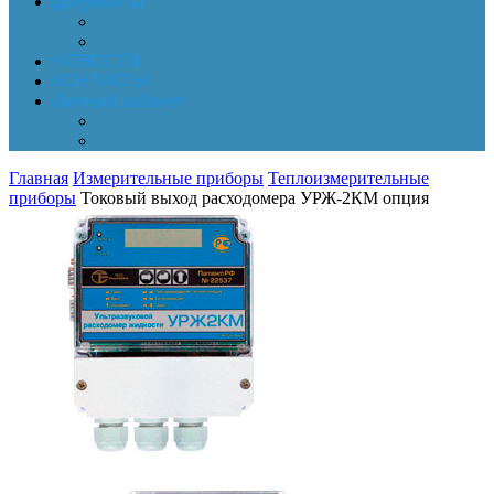
Документы
Online-оплата
Обработка персональных данных
НОВОСТИ
КОНТАКТЫ
Личный кабинет
Корзина
Заказы
Главная
Измерительные приборы
Теплоизмерительные
приборы
Токовый выход расходомера УРЖ-2КМ опция