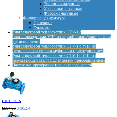
Тройники латунные
Угольники латунные
Футорки латунные
Фильтрующая арматура
Грязевики
Фильтры
Ультразвуковой теплосчетчик СТУ-1 с
полнопроходными УПР из черной стали фланцевого и
др. исполнения
Ультразвуковой теплосчетчик СТУ-1 с УПР из
нержавеющей стали и муфтовым присоединением
Ультразвуковой теплосчетчик СТУ-1 с УПР из
нержавеющей стали с фланцевым присоединением
Частотные преобразователи advanced control
СТВК 1 5015
$
504.00
$
495.54