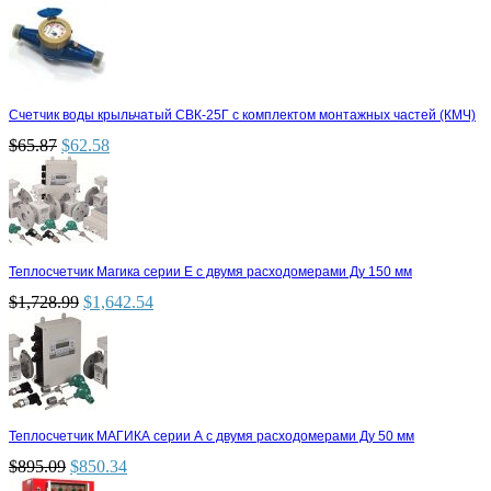
Счетчик воды крыльчатый СВК-25Г с комплектом монтажных частей (КМЧ)
$
65.87
$
62.58
Теплосчетчик Магика серии Е с двумя расходомерами Ду 150 мм
$
1,728.99
$
1,642.54
Теплосчетчик МАГИКА серии А с двумя расходомерами Ду 50 мм
$
895.09
$
850.34