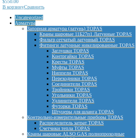
$
550.00
В корзину
Сравнить
Uncategorized
Арматура
Запорная арматура (латунь) TOPAS
Краны шаровые 11Б27п1 Латунные TOPAS
Фильтр сетчатый латунный TOPAS
Фитинги латунные никелированные TOPAS
Заглушки TOPAS
Контргайки TOPAS
Кресты TOPAS
Муфты TOPAS
Ниппели TOPAS
Переходники TOPAS
Соединители TOPAS
Тройники TOPAS
Угольники TOPAS
Удлинители TOPAS
Футорки TOPAS
Штуцеры для шланга TOPAS
Контрольно-измерительные приборы TOPAS
Распределитель затрат TOPAS
Счетчики тепла TOPAS
Краны шаровые ALSO GAS полнопроходные