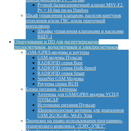
Ручной балансировочный клапан MSV-F2,
Py = 16 бар пр-ва Danfoss
Шкаф управления клапаном, насосом контуров
отопления и/или ГВС и/или приточной
вентиляции
Шкафы управления клапанами и насосами
ВШУ-1
Оборудование и ПО для диспетчеризации
теплосчетчиков, водосчетчиков и электросчетчиков
GSM-/GPRS-модемы и роутеры
GSM модемы Пульсар
RADIOFID серия Base
RADIOFID серия Hidh-Speed
RADIOFID серия Smart
SprutNet GSM Модемы
Роутеры серии RUH
Блоки питания, Антенны
Антенны для GSM/GPRS модема УСПД
ПУЛЬСАР
Источники питания Пульсар
Широкополосные антенны для диапазонов
GSM 2G/3G/4G, Wi-Fi, Yota
Лицензии на право использования программно-
технического комплекса "ЛЭРС-УЧЕТ"