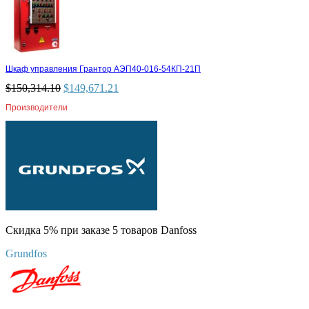
Шкаф управления Грантор АЭП40-016-54КП-21П
$
150,314.10
$
149,671.21
Производители
Скидка 5% при заказе 5 товаров Danfoss
Grundfos