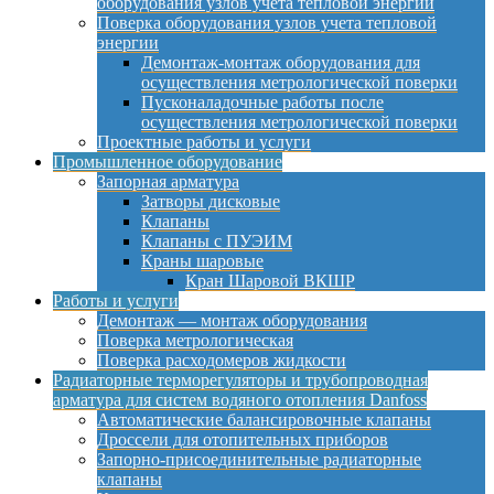
оборудования узлов учета тепловой энергии
Поверка оборудования узлов учета тепловой
энергии
Демонтаж-монтаж оборудования для
осуществления метрологической поверки
Пусконаладочные работы после
осуществления метрологической поверки
Проектные работы и услуги
Промышленное оборудование
Запорная арматура
Затворы дисковые
Клапаны
Клапаны с ПУЭИМ
Краны шаровые
Кран Шаровой ВКШР
Работы и услуги
Демонтаж — монтаж оборудования
Поверка метрологическая
Поверка расходомеров жидкости
Радиаторные терморегуляторы и трубопроводная
арматура для систем водяного отопления Danfoss
Автоматические балансировочные клапаны
Дроссели для отопительных приборов
Запорно-присоединительные радиаторные
клапаны