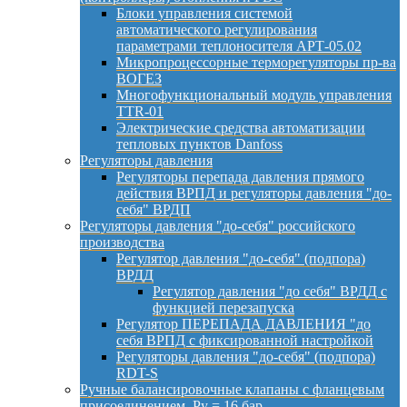
Блоки управления системой
автоматического регулирования
параметрами теплоносителя АРТ-05.02
Микропроцессорные терморегуляторы пр-ва
ВОГЕЗ
Многофункциональный модуль управления
TTR-01
Электрические средства автоматизации
тепловых пунктов Danfoss
Регуляторы давления
Регуляторы перепада давления прямого
действия ВРПД и регуляторы давления "до-
себя" ВРДП
Регуляторы давления "до-себя" российского
производства
Регулятор давления "до-себя" (подпора)
ВРДД
Регулятор давления "до себя" ВРДД с
функцией перезапуска
Регулятор ПЕРЕПАДА ДАВЛЕНИЯ "до
себя ВРПД с фиксированной настройкой
Регуляторы давления "до-себя" (подпора)
RDT-S
Ручные балансировочные клапаны с фланцевым
присоединением, Py = 16 бар