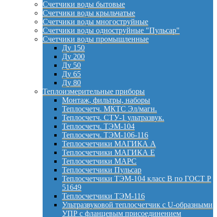
Счетчики воды бытовые
Счетчики воды крыльчатые
Счетчики воды многоструйные
Счетчики воды одноструйные "Пульсар"
Счетчики воды промышленные
Ду 150
Ду 200
Ду 50
Ду 65
Ду 80
Теплоизмерительные приборы
Монтаж, фильтры, наборы
Теплосчетч. МКТС Эл/магн.
Теплосчетч. СТУ-1 ультразвук.
Теплосчетч. ТЭМ-104
Теплосчетч. ТЭМ-106-116
Теплосчетчики МАГИКА А
Теплосчетчики МАГИКА Е
Теплосчетчики МАРС
Теплосчетчики Пульсар
Теплосчетчики ТЭМ-104 класс B по ГОСТ Р
51649
Теплосчетчики ТЭМ-116
Ультразвуковой теплосчетчик с U-образными
УПР с фланцевым присоединением