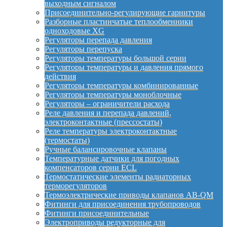
выходным сигналом
Присоединительно-регулирующие гарнитуры
Разборные пластинчатые теплообменники
одноходовые XG
Регуляторы перепада давления
Регуляторы перепуска
Регуляторы температуры большой серии
Регуляторы температуры и давления прямого
действия
Регуляторы температуры комбинированные
Регуляторы температуры моноблочные
Регуляторы – ограничители расхода
Реле давления и перепада давлений,
электроконтактные (прессостаты)
Реле температуры электроконтактные
(термостаты)
Ручные балансировочные клапаны
Температурные датчики для погодных
компенсаторов серии ECL
Термостатические элементы радиаторных
терморегуляторов
Термоэлектрические приводы клапанов AB-QM
Фитинги для присоединения трубопроводов
Фитинги присоединительные
Электроприводы редукторные для