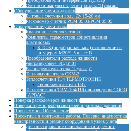
Преобразователи интерфейсов Пульсар
Счетчики импульсов-регистраторы "Пульсар"
Оборудование учета жидкости
Бытовые счетчики воды Ду 15-20 мм
Расходомер-счетчик РСМ-05.03/РСМ-05.05
Оборудование учета тепла
Квартирные теплосчетчики
Комплекты термометров сопротивления
платиновых
КТС-Б (подобранная пара) исполнение со
штуцером М20*1,5 класс B
Преобразователи расхода жидкости
ультразвуковые ЭСДУ-01
Распределители тепла "Пульсар"
Тепловычислитель СКМ-2
Теплосчетчики Т34 ТЕРМОТРОНИК
Тепловычислители ТВ7
Теплосчетчики ТЭМ-104/116 производства СООО
"АРВАС"
Поверка расходомеров жидкости
Поверка термопреобразователей и датчиков давления
Программное Обеспечение
Проектные и монтажные работы. Поверка, диагностика
неисправности и ремонт оборудования узлов учета
Диагностирование неисправности и ремонт