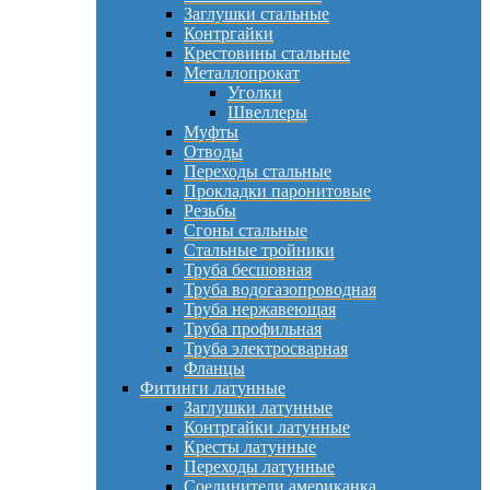
Заглушки стальные
Контргайки
Крестовины стальные
Металлопрокат
Уголки
Швеллеры
Муфты
Отводы
Переходы стальные
Прокладки паронитовые
Резьбы
Сгоны стальные
Стальные тройники
Труба бесшовная
Труба водогазопроводная
Труба нержавеющая
Труба профильная
Труба электросварная
Фланцы
Фитинги латунные
Заглушки латунные
Контргайки латунные
Кресты латунные
Переходы латунные
Соединители американка