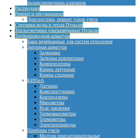
балансировочных клапанов
Распродажа
Ремонт и обсуживание
Диагностика, ремонт узлов учета
Счетчики воды и тепла Пульсар
Теплосчетчики ультразвуковые Пульсар
Трубопроводная арматура
Баки мембранные для систем отопления
Запорная арматура
Задвижки
Затворы поворотные
Компенсаторы
Краны латунные
Краны стальные
КИПиА
Датчики
Комплектующие
Контроллеры
Манометры
Реле давления
Термоманометры
Термометры
Электроприводы
Приборы учета
Модули присоединительные