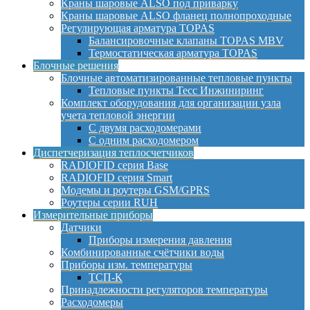
Краны шаровые ALSO под приварку
Краны шаровые ALSO фланец полнопроходные
Регулирующая арматура TOPAS
Балансировочные клапаны TOPAS MBV
Термостатическая арматура TOPAS
Блочные решения
Блочные автоматизированные тепловые пункты
Тепловые пункты Тесс Инжиниринг
Комплект оборудования для организации узла
учета тепловой энергии
С двумя расходомерами
С одним расходомером
Диспетчеризация теплосчетчиков
RADIOFID серия Base
RADIOFID серия Smart
Модемы и роутеры GSM/GPRS
Роутеры серии RUH
Измерительные приборы
Датчики
Приборы измерения давления
Комбинированные счётчики воды
Приборы изм. температуры
ТСП-К
Принадлежности регуляторов температуры
Расходомеры