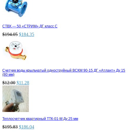
СТВХ — 50 «СТРИМ» ДГ класс С
$
194.05
$
184.35
Счетчик воды крыльчатый одноструйный ВСКМ 90-15 ДГ «Атлант» Ду 15
(80 мм)
$
12.00
$
11.28
Теплосчетчик квартирный ТТК-01-М Ду 25 мм
$
195.83
$
186.04