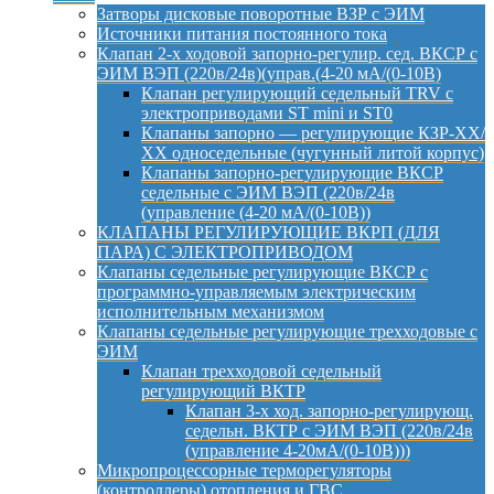
Затворы дисковые поворотные ВЗР с ЭИМ
Источники питания постоянного тока
Клапан 2-х ходовой запорно-регулир. сед. ВКСР с
ЭИМ ВЭП (220в/24в)(управ.(4-20 мА/(0-10В)
Клапан регулирующий седельный TRV с
электроприводами ST mini и ST0
Клапаны запорно — регулирующие КЗР-ХХ/
ХХ односедельные (чугунный литой корпус)
Клапаны запорно-регулирующие ВКСР
седельные с ЭИМ ВЭП (220в/24в
(управление (4-20 мА/(0-10В))
КЛАПАНЫ РЕГУЛИРУЮЩИЕ ВКРП (ДЛЯ
ПАРА) С ЭЛЕКТРОПРИВОДОМ
Клапаны седельные регулирующие ВКСР с
программно-управляемым электрическим
исполнительным механизмом
Клапаны седельные регулирующие трехходовые с
ЭИМ
Клапан трехходовой седельный
регулирующий ВКТР
Клапан 3-х ход. запорно-регулирующ.
седельн. ВКТР с ЭИМ ВЭП (220в/24в
(управление 4-20мА/(0-10В)))
Микропроцессорные терморегуляторы
(контроллеры) отопления и ГВС