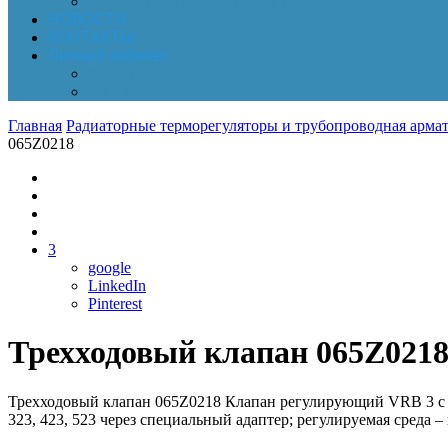
Обработка персональных данных
НОВОСТИ
КОНТАКТЫ
Личный кабинет
Корзина
Заказы
Главная
Радиаторные терморегуляторы и трубопроводная армат
065Z0218
3
google
LinkedIn
Pinterest
Трехходовый клапан 065Z021
Трехходовый клапан 065Z0218 Клапан регулирующий VRB 3 с в
323, 423, 523 через специальный адаптер; регулируемая среда – 