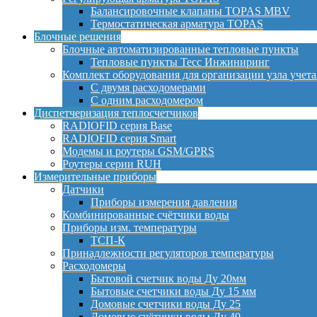
Балансировочные клапаны TOPAS MBV
Термостатическая арматура TOPAS
Блочные решения
Блочные автоматизированные тепловые пункты
Тепловые пункты Тесс Инжиниринг
Комплект оборудования для организации узла учета
С двумя расходомерами
С одним расходомером
Диспетчеризация теплосчетчиков
RADIOFID серия Base
RADIOFID серия Smart
Модемы и роутеры GSM/GPRS
Роутеры серии RUH
Измерительные приборы
Датчики
Приборы измерения давления
Комбинированные счётчики воды
Приборы изм. температуры
ТСП-К
Принадлежности регуляторов температуры
Расходомеры
Бытовой счетчик воды Ду 20мм
Бытовые счетчики воды Ду 15 мм
Домовые счетчики воды Ду 25
Домовые счётчики воды Ду 40