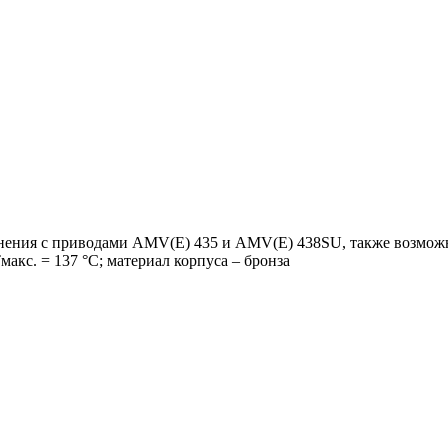
ния с приводами AMV(Е) 435 и AMV(E) 438SU, также возможна у
макс. = 137 °С; материал корпуса – бронза