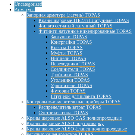
Uncategorized
Арматура
Запорная арматура (латунь) TOPAS
Краны шаровые 11Б27п1 Латунные TOPAS
Фильтр сетчатый латунный TOPAS
Фитинги латунные никелированные TOPAS
Заглушки TOPAS
Контргайки TOPAS
Кресты TOPAS
Муфты TOPAS
Ниппели TOPAS
Переходники TOPAS
Соединители TOPAS
Тройники TOPAS
Угольники TOPAS
Удлинители TOPAS
Футорки TOPAS
Штуцеры для шланга TOPAS
Контрольно-измерительные приборы TOPAS
Распределитель затрат TOPAS
Счетчики тепла TOPAS
Краны шаровые ALSO GAS полнопроходные
Краны шаровые ALSO под приварку
Краны шаровые ALSO фланец полнопроходные
Регулирующая арматура TOPAS