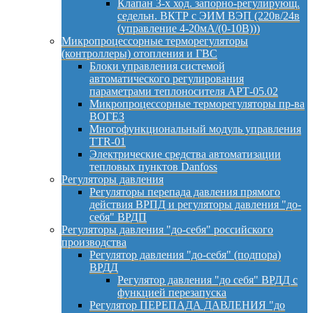
Клапан 3-х ход. запорно-регулирующ.
седельн. ВКТР с ЭИМ ВЭП (220в/24в
(управление 4-20мА/(0-10В)))
Микропроцессорные терморегуляторы
(контроллеры) отопления и ГВС
Блоки управления системой
автоматического регулирования
параметрами теплоносителя АРТ-05.02
Микропроцессорные терморегуляторы пр-ва
ВОГЕЗ
Многофункциональный модуль управления
TTR-01
Электрические средства автоматизации
тепловых пунктов Danfoss
Регуляторы давления
Регуляторы перепада давления прямого
действия ВРПД и регуляторы давления "до-
себя" ВРДП
Регуляторы давления "до-себя" российского
производства
Регулятор давления "до-себя" (подпора)
ВРДД
Регулятор давления "до себя" ВРДД с
функцией перезапуска
Регулятор ПЕРЕПАДА ДАВЛЕНИЯ "до