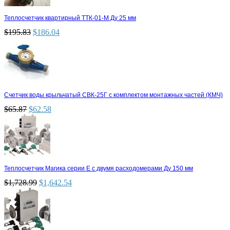
Теплосчетчик квартирный ТТК-01-М Ду 25 мм
$
195.83
$
186.04
Счетчик воды крыльчатый СВК-25Г с комплектом монтажных частей (КМЧ)
$
65.87
$
62.58
Теплосчетчик Магика серии Е с двумя расходомерами Ду 150 мм
$
1,728.99
$
1,642.54