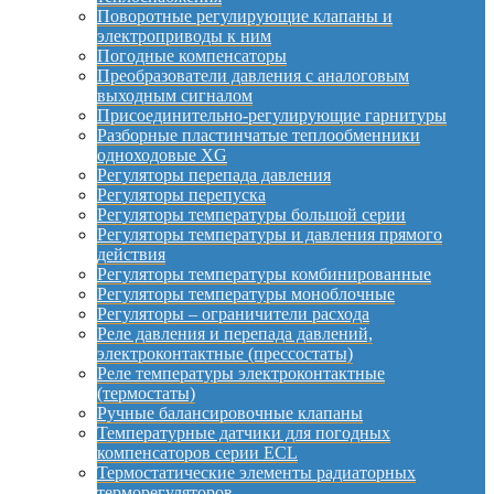
Поворотные регулирующие клапаны и
электроприводы к ним
Погодные компенсаторы
Преобразователи давления с аналоговым
выходным сигналом
Присоединительно-регулирующие гарнитуры
Разборные пластинчатые теплообменники
одноходовые XG
Регуляторы перепада давления
Регуляторы перепуска
Регуляторы температуры большой серии
Регуляторы температуры и давления прямого
действия
Регуляторы температуры комбинированные
Регуляторы температуры моноблочные
Регуляторы – ограничители расхода
Реле давления и перепада давлений,
электроконтактные (прессостаты)
Реле температуры электроконтактные
(термостаты)
Ручные балансировочные клапаны
Температурные датчики для погодных
компенсаторов серии ECL
Термостатические элементы радиаторных
терморегуляторов