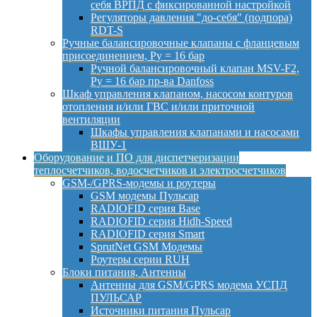
себя ВРПД с фиксированной настройкой
Регуляторы давления "до-себя" (подпора)
RDT-S
Ручные балансировочные клапаны с фланцевым
присоединением, Py = 16 бар
Ручной балансировочный клапан MSV-F2,
Py = 16 бар пр-ва Danfoss
Шкаф управления клапаном, насосом контуров
отопления и/или ГВС и/или приточной
вентиляции
Шкафы управления клапанами и насосами
ВШУ-1
Оборудование и ПО для диспетчеризации
теплосчетчиков, водосчетчиков и электросчетчиков
GSM-/GPRS-модемы и роутеры
GSM модемы Пульсар
RADIOFID серия Base
RADIOFID серия Hidh-Speed
RADIOFID серия Smart
SprutNet GSM Модемы
Роутеры серии RUH
Блоки питания, Антенны
Антенны для GSM/GPRS модема УСПД
ПУЛЬСАР
Источники питания Пульсар