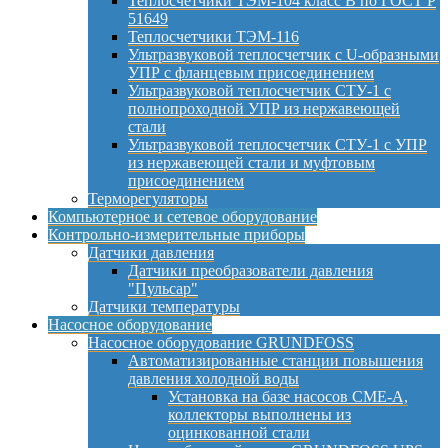
Теплосчетчики ТЭМ-104 класс B по ГОСТ Р
51649
Теплосчетчики ТЭМ-116
Ультразвуковой теплосчетчик с U-образными
УПР с фланцевым присоединением
Ультразвуковой теплосчетчик СТУ-1 с
полнопроходной УПР из нержавеющей
стали
Ультразвуковой теплосчетчик СТУ-1 с УПР
из нержавеющей стали и муфтовым
присоединением
Терморегуляторы
Компьютерное и сетевое оборудование
Контрольно-измерительные приборы
Датчики давления
Датчики преобразователи давления
"Пульсар"
Датчики температуры
Насосное оборудование
Насосное оборудование GRUNDFOSS
Автоматизированные станции повышения
давления холодной воды
Установка на базе насосов CME-A,
коллекторы выполнены из
оцинкованной стали