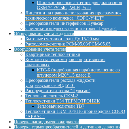
Широкополосные антенны для диапазонов
GSM 2G/3G/4G, Wi-Fi, Yota
Лицензии на право использования программно-
технического комплекса "ЛЭРС-УЧЕТ"
Преобразователи интерфейсов Пульсар
Счетчики импульсов-регистраторы "Пульсар"
Оборудование учета жидкости
Бытовые счетчики воды Ду 15-20 мм
Расходомер-счетчик РСМ-05.03/РСМ-05.05
Оборудование учета тепла
Квартирные теплосчетчики
Комплекты термометров сопротивления
платиновых
КТС-Б (подобранная пара) исполнение со
штуцером М20*1,5 класс B
Преобразователи расхода жидкости
ультразвуковые ЭСДУ-01
Распределители тепла "Пульсар"
Тепловычислитель СКМ-2
Теплосчетчики Т34 ТЕРМОТРОНИК
Тепловычислители ТВ7
Теплосчетчики ТЭМ-104/116 производства СООО
"АРВАС"
Поверка расходомеров жидкости
Поверка термопреобразователей и датчиков давления