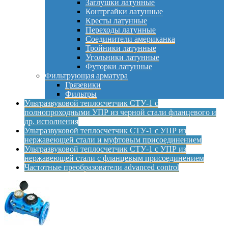
Заглушки латунные
Контргайки латунные
Кресты латунные
Переходы латунные
Соединители американка
Тройники латунные
Угольники латунные
Футорки латунные
Фильтрующая арматура
Грязевики
Фильтры
Ультразвуковой теплосчетчик СТУ-1 с
полнопроходными УПР из черной стали фланцевого и
др. исполнения
Ультразвуковой теплосчетчик СТУ-1 с УПР из
нержавеющей стали и муфтовым присоединением
Ультразвуковой теплосчетчик СТУ-1 с УПР из
нержавеющей стали с фланцевым присоединением
Частотные преобразователи advanced control