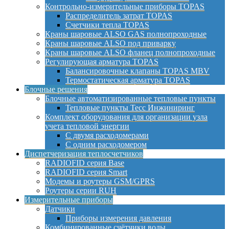
Контрольно-измерительные приборы TOPAS
Распределитель затрат TOPAS
Счетчики тепла TOPAS
Краны шаровые ALSO GAS полнопроходные
Краны шаровые ALSO под приварку
Краны шаровые ALSO фланец полнопроходные
Регулирующая арматура TOPAS
Балансировочные клапаны TOPAS MBV
Термостатическая арматура TOPAS
Блочные решения
Блочные автоматизированные тепловые пункты
Тепловые пункты Тесс Инжиниринг
Комплект оборудования для организации узла
учета тепловой энергии
С двумя расходомерами
С одним расходомером
Диспетчеризация теплосчетчиков
RADIOFID серия Base
RADIOFID серия Smart
Модемы и роутеры GSM/GPRS
Роутеры серии RUH
Измерительные приборы
Датчики
Приборы измерения давления
Комбинированные счётчики воды