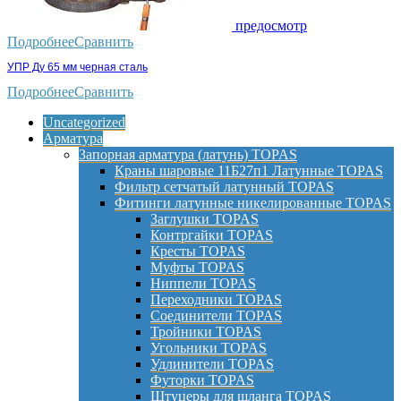
предосмотр
Подробнее
Сравнить
УПР Ду 65 мм черная сталь
Подробнее
Сравнить
Uncategorized
Арматура
Запорная арматура (латунь) TOPAS
Краны шаровые 11Б27п1 Латунные TOPAS
Фильтр сетчатый латунный TOPAS
Фитинги латунные никелированные TOPAS
Заглушки TOPAS
Контргайки TOPAS
Кресты TOPAS
Муфты TOPAS
Ниппели TOPAS
Переходники TOPAS
Соединители TOPAS
Тройники TOPAS
Угольники TOPAS
Удлинители TOPAS
Футорки TOPAS
Штуцеры для шланга TOPAS