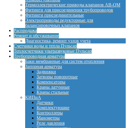
Термоэлектрические приводы клапанов AB-QM
Фитинги для присоединения трубопроводов
Фитинги присоединительные
Электроприводы редукторные для
балансировочных клапанов
Распродажа
Ремонт и обсуживание
Диагностика, ремонт узлов учета
Счетчики воды и тепла Пульсар
Теплосчетчики ультразвуковые Пульсар
Трубопроводная арматура
Баки мембранные для систем отопления
Запорная арматура
Задвижки
Затворы поворотные
Компенсаторы
Краны латунные
Краны стальные
КИПиА
Датчики
Комплектующие
Контроллеры
Манометры
Реле давления