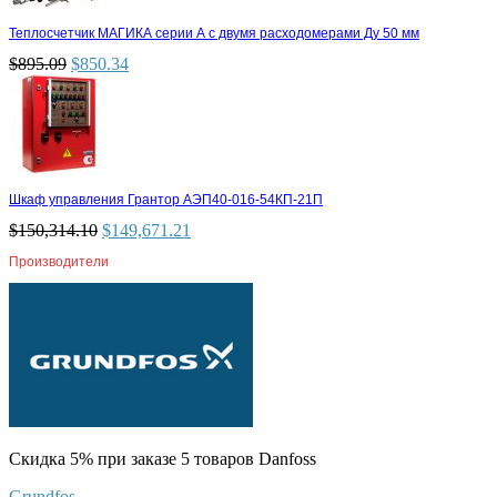
Теплосчетчик МАГИКА серии А с двумя расходомерами Ду 50 мм
$
895.09
$
850.34
Шкаф управления Грантор АЭП40-016-54КП-21П
$
150,314.10
$
149,671.21
Производители
Скидка 5% при заказе 5 товаров Danfoss
Grundfos