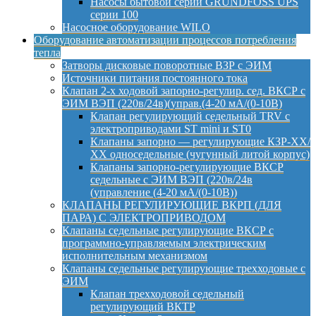
Насосы бытовой серии GRUNDFOSS UPS
серии 100
Насосное оборудование WILO
Оборудование автоматизации процессов потребления
тепла
Затворы дисковые поворотные ВЗР с ЭИМ
Источники питания постоянного тока
Клапан 2-х ходовой запорно-регулир. сед. ВКСР с
ЭИМ ВЭП (220в/24в)(управ.(4-20 мА/(0-10В)
Клапан регулирующий седельный TRV с
электроприводами ST mini и ST0
Клапаны запорно — регулирующие КЗР-ХХ/
ХХ односедельные (чугунный литой корпус)
Клапаны запорно-регулирующие ВКСР
седельные с ЭИМ ВЭП (220в/24в
(управление (4-20 мА/(0-10В))
КЛАПАНЫ РЕГУЛИРУЮЩИЕ ВКРП (ДЛЯ
ПАРА) С ЭЛЕКТРОПРИВОДОМ
Клапаны седельные регулирующие ВКСР с
программно-управляемым электрическим
исполнительным механизмом
Клапаны седельные регулирующие трехходовые с
ЭИМ
Клапан трехходовой седельный
регулирующий ВКТР