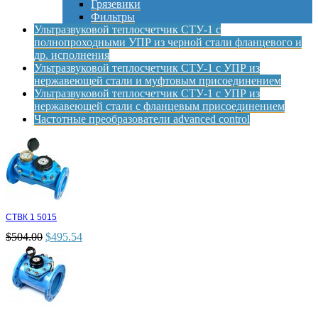
Грязевики
Фильтры
Ультразвуковой теплосчетчик СТУ-1 с
полнопроходными УПР из черной стали фланцевого и
др. исполнения
Ультразвуковой теплосчетчик СТУ-1 с УПР из
нержавеющей стали и муфтовым присоединением
Ультразвуковой теплосчетчик СТУ-1 с УПР из
нержавеющей стали с фланцевым присоединением
Частотные преобразователи advanced control
СТВК 1 5015
$
504.00
$
495.54