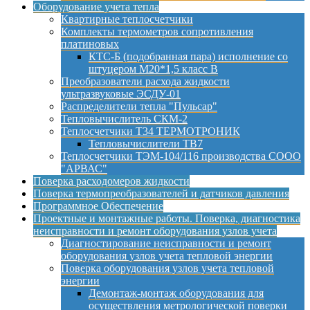
Оборудование учета тепла
Квартирные теплосчетчики
Комплекты термометров сопротивления
платиновых
КТС-Б (подобранная пара) исполнение со
штуцером М20*1,5 класс B
Преобразователи расхода жидкости
ультразвуковые ЭСДУ-01
Распределители тепла "Пульсар"
Тепловычислитель СКМ-2
Теплосчетчики Т34 ТЕРМОТРОНИК
Тепловычислители ТВ7
Теплосчетчики ТЭМ-104/116 производства СООО
"АРВАС"
Поверка расходомеров жидкости
Поверка термопреобразователей и датчиков давления
Программное Обеспечение
Проектные и монтажные работы. Поверка, диагностика
неисправности и ремонт оборудования узлов учета
Диагностирование неисправности и ремонт
оборудования узлов учета тепловой энергии
Поверка оборудования узлов учета тепловой
энергии
Демонтаж-монтаж оборудования для
осуществления метрологической поверки