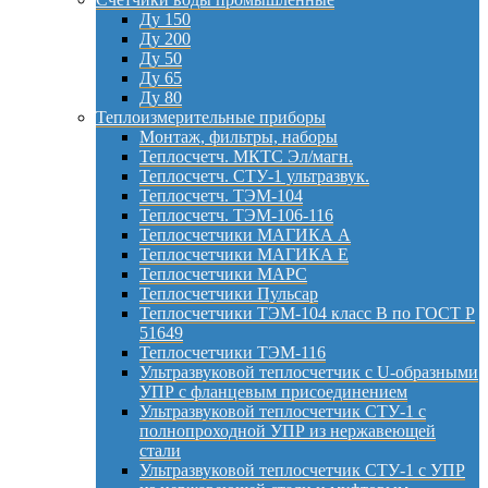
Ду 150
Ду 200
Ду 50
Ду 65
Ду 80
Теплоизмерительные приборы
Монтаж, фильтры, наборы
Теплосчетч. МКТС Эл/магн.
Теплосчетч. СТУ-1 ультразвук.
Теплосчетч. ТЭМ-104
Теплосчетч. ТЭМ-106-116
Теплосчетчики МАГИКА А
Теплосчетчики МАГИКА Е
Теплосчетчики МАРС
Теплосчетчики Пульсар
Теплосчетчики ТЭМ-104 класс B по ГОСТ Р
51649
Теплосчетчики ТЭМ-116
Ультразвуковой теплосчетчик с U-образными
УПР с фланцевым присоединением
Ультразвуковой теплосчетчик СТУ-1 с
полнопроходной УПР из нержавеющей
стали
Ультразвуковой теплосчетчик СТУ-1 с УПР