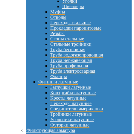
Уголки
Швеллеры
Муфты
Отводы
Переходы стальные
Прокладки паронитовые
Резьбы
Сгоны стальные
Стальные тройники
Труба бесшовная
Труба водогазопроводная
Труба нержавеющая
Труба профильная
Труба электросварная
Фланцы
Фитинги латунные
Заглушки латунные
Контргайки латунные
Кресты латунные
Переходы латунные
Соединители американка
Тройники латунные
Угольники латунные
Футорки латунные
Фильтрующая арматура