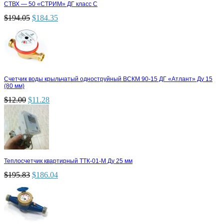
СТВХ — 50 «СТРИМ» ДГ класс С
$
194.05
$
184.35
Счетчик воды крыльчатый одноструйный ВСКМ 90-15 ДГ «Атлант» Ду 15
(80 мм)
$
12.00
$
11.28
Теплосчетчик квартирный ТТК-01-М Ду 25 мм
$
195.83
$
186.04