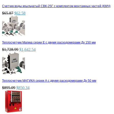
Счетчик воды крыльчатый СВК-25Г с комплектом монтажных частей (КМЧ)
$
65.87
$
62.58
Теплосчетчик Магика серии Е с двумя расходомерами Ду 150 мм
$
1,728.99
$
1,642.54
Теплосчетчик МАГИКА серии А с двумя расходомерами Ду 50 мм
$
895.09
$
850.34