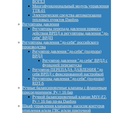
ВОГЕЗ
Многофункциональный модуль управления
TTR-01
Электрические средства автоматизации
тепловых пунктов Danfoss
Регуляторы давления
Регуляторы перепада давления прямого
действия ВРПД и регуляторы давления "до-
себя" ВРДП
Регуляторы давления "до-себя" российского
производства
Регулятор давления "до-себя" (подпора)
ВРДД
Регулятор давления "до себя" ВРДД с
функцией перезапуска
Регулятор ПЕРЕПАДА ДАВЛЕНИЯ "до
себя ВРПД с фиксированной настройкой
Регуляторы давления "до-себя" (подпора)
RDT-S
Ручные балансировочные клапаны с фланцевым
присоединением, Py = 16 бар
Ручной балансировочный клапан MSV-F2,
Py = 16 бар пр-ва Danfoss
Шкаф управления клапаном, насосом контуров
отопления и/или ГВС и/или приточной