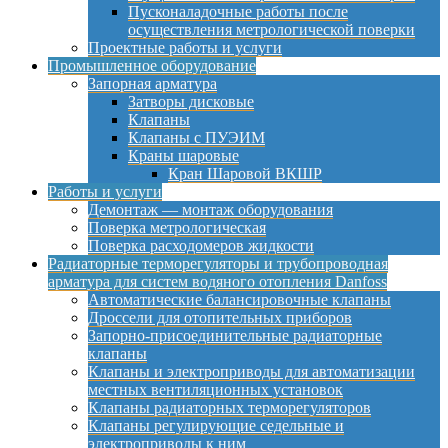
Пусконаладочные работы после
осуществления метрологической поверки
Проектные работы и услуги
Промышленное оборудование
Запорная арматура
Затворы дисковые
Клапаны
Клапаны с ПУЭИМ
Краны шаровые
Кран Шаровой ВКШР
Работы и услуги
Демонтаж — монтаж оборудования
Поверка метрологическая
Поверка расходомеров жидкости
Радиаторные терморегуляторы и трубопроводная
арматура для систем водяного отопления Danfoss
Автоматические балансировочные клапаны
Дроссели для отопительных приборов
Запорно-присоединительные радиаторные
клапаны
Клапаны и электроприводы для автоматизации
местных вентиляционных установок
Клапаны радиаторных терморегуляторов
Клапаны регулирующие седельные и
электроприводы к ним