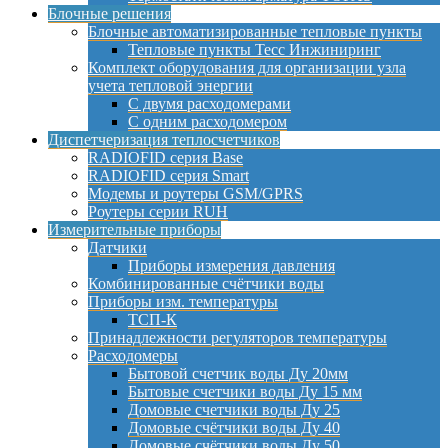
Блочные решения
Блочные автоматизированные тепловые пункты
Тепловые пункты Тесс Инжиниринг
Комплект оборудования для организации узла
учета тепловой энергии
С двумя расходомерами
С одним расходомером
Диспетчеризация теплосчетчиков
RADIOFID серия Base
RADIOFID серия Smart
Модемы и роутеры GSM/GPRS
Роутеры серии RUH
Измерительные приборы
Датчики
Приборы измерения давления
Комбинированные счётчики воды
Приборы изм. температуры
ТСП-К
Принадлежности регуляторов температуры
Расходомеры
Бытовой счетчик воды Ду 20мм
Бытовые счетчики воды Ду 15 мм
Домовые счетчики воды Ду 25
Домовые счётчики воды Ду 40
Домовые счётчики воды Ду 50