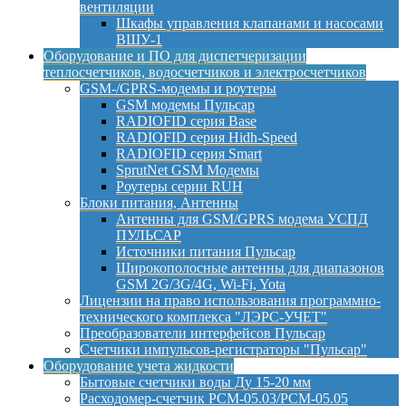
вентиляции
Шкафы управления клапанами и насосами
ВШУ-1
Оборудование и ПО для диспетчеризации
теплосчетчиков, водосчетчиков и электросчетчиков
GSM-/GPRS-модемы и роутеры
GSM модемы Пульсар
RADIOFID серия Base
RADIOFID серия Hidh-Speed
RADIOFID серия Smart
SprutNet GSM Модемы
Роутеры серии RUH
Блоки питания, Антенны
Антенны для GSM/GPRS модема УСПД
ПУЛЬСАР
Источники питания Пульсар
Широкополосные антенны для диапазонов
GSM 2G/3G/4G, Wi-Fi, Yota
Лицензии на право использования программно-
технического комплекса "ЛЭРС-УЧЕТ"
Преобразователи интерфейсов Пульсар
Счетчики импульсов-регистраторы "Пульсар"
Оборудование учета жидкости
Бытовые счетчики воды Ду 15-20 мм
Расходомер-счетчик РСМ-05.03/РСМ-05.05