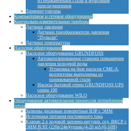
из нержавеющей стали и муфтовым
присоединением
Терморегуляторы
Компьютерное и сетевое оборудование
Контрольно-измерительные приборы
Датчики давления
Датчики преобразователи давления
"Пульсар"
Датчики температуры
Насосное оборудование
Насосное оборудование GRUNDFOSS
Автоматизированные станции повышения
давления холодной воды
Установка на базе насосов CME-A,
коллекторы выполнены из
оцинкованной стали
Насосы бытовой серии GRUNDFOSS UPS
серии 100
Насосное оборудование WILO
Оборудование автоматизации процессов потребления
тепла
Затворы дисковые поворотные ВЗР с ЭИМ
Источники питания постоянного тока
Клапан 2-х ходовой запорно-регулир. сед. ВКСР с
ЭИМ ВЭП (220в/24в)(управ.(4-20 мА/(0-10В)