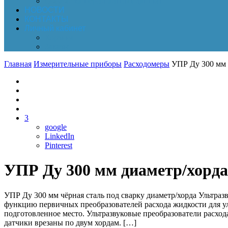
Обработка персональных данных
НОВОСТИ
КОНТАКТЫ
Личный кабинет
Корзина
Заказы
Главная
Измерительные приборы
Расходомеры
УПР Ду 300 мм 
3
google
LinkedIn
Pinterest
УПР Ду 300 мм диаметр/хорда
УПР Ду 300 мм чёрная сталь под сварку диаметр/хорда Ультра
функцию первичных преобразователей расхода жидкости для у
подготовленное место. Ультразвуковые преобразователи расход
датчики врезаны по двум хордам. […]