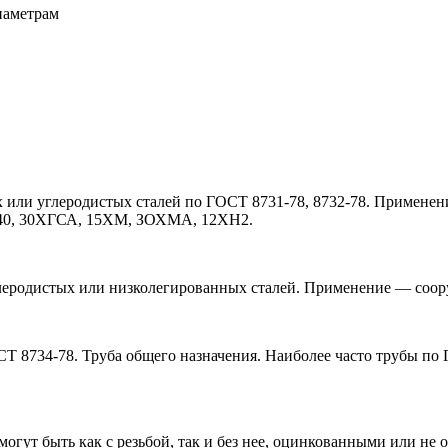
иаметрам
х или углеродистых сталей по ГОСТ 8731-78, 8732-78. Примене
Х, 40, 30ХГСА, 15ХМ, ЗОХМА, 12ХН2.
леродистых или низколегированных сталей. Применение — соор
 8734-78. Труба общего назначения. Наиболее часто трубы по Г
могут быть как с резьбой, так и без нее, оцинкованными или не