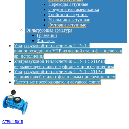
Переходы латунные
Соединители американка
Тройники латунные
Угольники латунные
Футорки латунные
Фильтрующая арматура
Грязевики
Фильтры
Ультразвуковой теплосчетчик СТУ-1 с
полнопроходными УПР из черной стали фланцевого и
др. исполнения
Ультразвуковой теплосчетчик СТУ-1 с УПР из
нержавеющей стали и муфтовым присоединением
Ультразвуковой теплосчетчик СТУ-1 с УПР из
нержавеющей стали с фланцевым присоединением
Частотные преобразователи advanced control
СТВК 1 5015