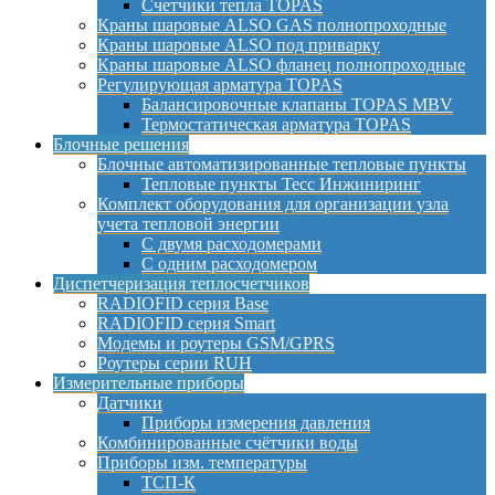
Счетчики тепла TOPAS
Краны шаровые ALSO GAS полнопроходные
Краны шаровые ALSO под приварку
Краны шаровые ALSO фланец полнопроходные
Регулирующая арматура TOPAS
Балансировочные клапаны TOPAS MBV
Термостатическая арматура TOPAS
Блочные решения
Блочные автоматизированные тепловые пункты
Тепловые пункты Тесс Инжиниринг
Комплект оборудования для организации узла
учета тепловой энергии
С двумя расходомерами
С одним расходомером
Диспетчеризация теплосчетчиков
RADIOFID серия Base
RADIOFID серия Smart
Модемы и роутеры GSM/GPRS
Роутеры серии RUH
Измерительные приборы
Датчики
Приборы измерения давления
Комбинированные счётчики воды
Приборы изм. температуры
ТСП-К