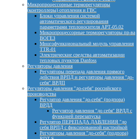
Микропроцессорные терморегуляторы
(контроллеры) отопления и ГВС
Блоки управления системой
автоматического регулирования
параметрами теплоносителя АРТ-05.02
Микропроцессорные терморегуляторы пр-ва
ВОГЕЗ
Многофункциональный модуль управления
TTR-01
Электрические средства автоматизации
тепловых пунктов Danfoss
Регуляторы давления
Регуляторы перепада давления прямого
действия ВРПД и регуляторы давления "до-
себя" ВРДП
Регуляторы давления "до-себя" российского
производства
Регулятор давления "до-себя" (подпора)
ВРДД
Регулятор давления "до себя" ВРДД с
функцией перезапуска
Регулятор ПЕРЕПАДА ДАВЛЕНИЯ "до
себя ВРПД с фиксированной настройкой
Регуляторы давления "до-себя" (подпора)
RDT-S