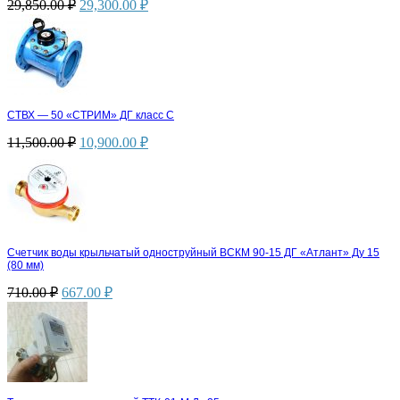
29,850.00
₽
29,300.00
₽
СТВХ — 50 «СТРИМ» ДГ класс С
11,500.00
₽
10,900.00
₽
Счетчик воды крыльчатый одноструйный ВСКМ 90-15 ДГ «Атлант» Ду 15
(80 мм)
710.00
₽
667.00
₽