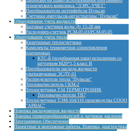
Лицензии на право использования программно-
технического комплекса "ЛЭРС-УЧЕТ"
Преобразователи интерфейсов Пульсар
Счетчики импульсов-регистраторы "Пульсар"
Оборудование учета жидкости
Бытовые счетчики воды Ду 15-20 мм
Расходомер-счетчик РСМ-05.03/РСМ-05.05
Оборудование учета тепла
Квартирные теплосчетчики
Комплекты термометров сопротивления
платиновых
КТС-Б (подобранная пара) исполнение со
штуцером М20*1,5 класс B
Преобразователи расхода жидкости
ультразвуковые ЭСДУ-01
Распределители тепла "Пульсар"
Тепловычислитель СКМ-2
Теплосчетчики Т34 ТЕРМОТРОНИК
Тепловычислители ТВ7
Теплосчетчики ТЭМ-104/116 производства СООО
"АРВАС"
Поверка расходомеров жидкости
Поверка термопреобразователей и датчиков давления
Программное Обеспечение
Проектные и монтажные работы. Поверка, диагностика