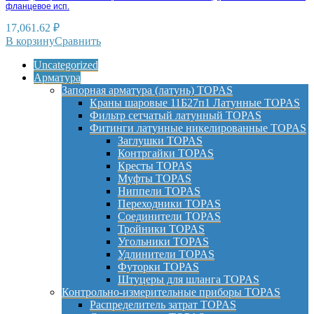
фланцевое исп.
17,061.62
₽
В корзину
Сравнить
Uncategorized
Арматура
Запорная арматура (латунь) TOPAS
Краны шаровые 11Б27п1 Латунные TOPAS
Фильтр сетчатый латунный TOPAS
Фитинги латунные никелированные TOPAS
Заглушки TOPAS
Контргайки TOPAS
Кресты TOPAS
Муфты TOPAS
Ниппели TOPAS
Переходники TOPAS
Соединители TOPAS
Тройники TOPAS
Угольники TOPAS
Удлинители TOPAS
Футорки TOPAS
Штуцеры для шланга TOPAS
Контрольно-измерительные приборы TOPAS
Распределитель затрат TOPAS