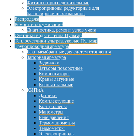
Фитинги присоединительные
Электроприводы редукторные для
балансировочных клапанов
Распродажа
Ремонт и обсуживание
Диагностика, ремонт узлов учета
Счетчики воды и тепла Пульсар
Теплосчетчики ультразвуковые Пульсар
Трубопроводная арматура
Баки мембранные для систем отопления
Запорная арматура
Задвижки
Затворы поворотные
Компенсаторы
Краны латунные
Краны стальные
КИПиА
Датчики
Комплектующие
Контроллеры
Манометры
Реле давления
Термоманометры
Термометры
Электроприводы