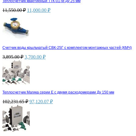
Теплосчетчик квартирный ТТК-01-М Ду 25 мм
11,550.00
₽
11,000.00
₽
Счетчик воды крыльчатый СВК-25Г с комплектом монтажных частей (КМЧ)
3,895.00
₽
3,700.00
₽
Теплосчетчик Магика серии Е с двумя расходомерами Ду 150 мм
102,231.65
₽
97,120.07
₽