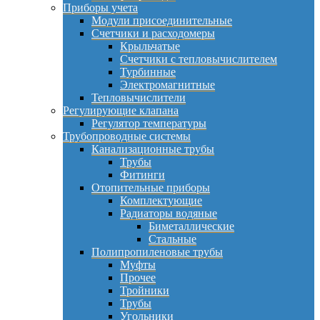
Приборы учета
Модули присоединительные
Счетчики и расходомеры
Крыльчатые
Счетчики с тепловычислителем
Турбинные
Электромагнитные
Тепловычислители
Регулирующие клапана
Регулятор температуры
Трубопроводные системы
Канализационные трубы
Трубы
Фитинги
Отопительные приборы
Комплектующие
Радиаторы водяные
Биметаллические
Стальные
Полипропиленовые трубы
Муфты
Прочее
Тройники
Трубы
Угольники