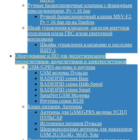
Ручные балансировочные клапаны с фланцевым
присоединением, Py = 16 бар
Ручной балансировочный клапан MSV-F2,
Py = 16 бар пр-ва Danfoss
Шкаф управления клапаном, насосом контуров
отопления и/или ГВС и/или приточной
вентиляции
Шкафы управления клапанами и насосами
ВШУ-1
Оборудование и ПО для диспетчеризации
теплосчетчиков, водосчетчиков и электросчетчиков
GSM-/GPRS-модемы и роутеры
GSM модемы Пульсар
RADIOFID серия Base
RADIOFID серия Hidh-Speed
RADIOFID серия Smart
SprutNet GSM Модемы
Роутеры серии RUH
Блоки питания, Антенны
Антенны для GSM/GPRS модема УСПД
ПУЛЬСАР
Источники питания Пульсар
Широкополосные антенны для диапазонов
GSM 2G/3G/4G, Wi-Fi, Yota