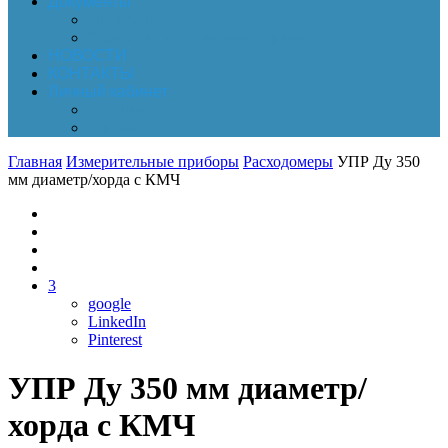
Документы
Online-оплата
Обработка персональных данных
НОВОСТИ
КОНТАКТЫ
Личный кабинет
Корзина
Заказы
Главная
Измерительные приборы
Расходомеры
УПР Ду 350
мм диаметр/хорда с КМЧ
3
google
LinkedIn
Pinterest
УПР Ду 350 мм диаметр/
хорда с КМЧ