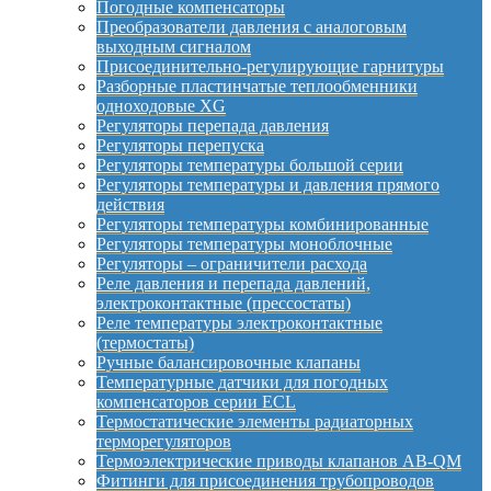
Погодные компенсаторы
Преобразователи давления с аналоговым
выходным сигналом
Присоединительно-регулирующие гарнитуры
Разборные пластинчатые теплообменники
одноходовые XG
Регуляторы перепада давления
Регуляторы перепуска
Регуляторы температуры большой серии
Регуляторы температуры и давления прямого
действия
Регуляторы температуры комбинированные
Регуляторы температуры моноблочные
Регуляторы – ограничители расхода
Реле давления и перепада давлений,
электроконтактные (прессостаты)
Реле температуры электроконтактные
(термостаты)
Ручные балансировочные клапаны
Температурные датчики для погодных
компенсаторов серии ECL
Термостатические элементы радиаторных
терморегуляторов
Термоэлектрические приводы клапанов AB-QM
Фитинги для присоединения трубопроводов