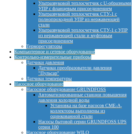
Ультразвуковой теплосчетчик с U-образными
УПР с фланцевым присоединением
Ультразвуковой теплосчетчик СТУ-1 с
полнопроходной УПР из нержавеющей
стали
Ультразвуковой теплосчетчик СТУ-1 с УПР
из нержавеющей стали и муфтовым
присоединением
Терморегуляторы
Компьютерное и сетевое оборудование
Контрольно-измерительные приборы
Датчики давления
Датчики преобразователи давления
"Пульсар"
Датчики температуры
Насосное оборудование
Насосное оборудование GRUNDFOSS
Автоматизированные станции повышения
давления холодной воды
Установка на базе насосов CME-A,
коллекторы выполнены из
оцинкованной стали
Насосы бытовой серии GRUNDFOSS UPS
серии 100
Насосное оборудование WILO