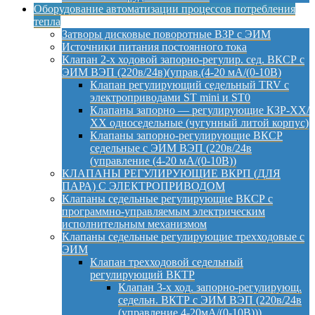
Оборудование автоматизации процессов потребления
тепла
Затворы дисковые поворотные ВЗР с ЭИМ
Источники питания постоянного тока
Клапан 2-х ходовой запорно-регулир. сед. ВКСР с
ЭИМ ВЭП (220в/24в)(управ.(4-20 мА/(0-10В)
Клапан регулирующий седельный TRV с
электроприводами ST mini и ST0
Клапаны запорно — регулирующие КЗР-ХХ/
ХХ односедельные (чугунный литой корпус)
Клапаны запорно-регулирующие ВКСР
седельные с ЭИМ ВЭП (220в/24в
(управление (4-20 мА/(0-10В))
КЛАПАНЫ РЕГУЛИРУЮЩИЕ ВКРП (ДЛЯ
ПАРА) С ЭЛЕКТРОПРИВОДОМ
Клапаны седельные регулирующие ВКСР с
программно-управляемым электрическим
исполнительным механизмом
Клапаны седельные регулирующие трехходовые с
ЭИМ
Клапан трехходовой седельный
регулирующий ВКТР
Клапан 3-х ход. запорно-регулирующ.
седельн. ВКТР с ЭИМ ВЭП (220в/24в
(управление 4-20мА/(0-10В)))