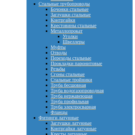
Стальные трубопроводы
Бочонки стальные
Заглушки стальные
Контргайки
Крестовины стальные
Металлопрокат
Уголки
Швеллеры
Муфты
Отводы
Переходы стальные
Прокладки паронитовые
Резьбы
Сгоны стальные
Стальные тройники
Труба бесшовная
Труба водогазопроводная
Труба нержавеющая
Труба профильная
Труба электросварная
Фланцы
Фитинги латунные
Заглушки латунные
Контргайки латунные
Кресты латунные