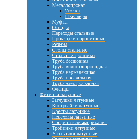
Металлопрокат
Уголки
Швеллеры
Муфты
Отводы
Переходы стальные
Прокладки паронитовые
Резьбы
Сгоны стальные
Стальные тройники
Труба бесшовная
Труба водогазопроводная
Труба нержавеющая
Труба профильная
Труба электросварная
Фланцы
Фитинги латунные
Заглушки латунные
Контргайки латунные
Кресты латунные
Переходы латунные
Соединители американка
Тройники латунные
Угольники латунные