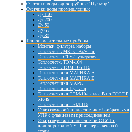
Счетчики воды одноструйные "Пульсар"
Счетчики воды промышленные
Ду 150
Ду 200
Ду 50
Ду 65
Ду 80
Теплоизмерительные приборы
Монтаж, фильтры, наборы
Теплосчетч. МКТС Эл/магн.
Теплосчетч. СТУ-1 ультразвук.
Теплосчетч. ТЭМ-104
Теплосчетч. ТЭМ-106-116
Теплосчетчики МАГИКА А
Теплосчетчики МАГИКА Е
Теплосчетчики МАРС
Теплосчетчики Пульсар
Теплосчетчики ТЭМ-104 класс B по ГОСТ Р
51649
Теплосчетчики ТЭМ-116
Ультразвуковой теплосчетчик с U-образными
УПР с фланцевым присоединением
Ультразвуковой теплосчетчик СТУ-1 с
полнопроходной УПР из нержавеющей
стали