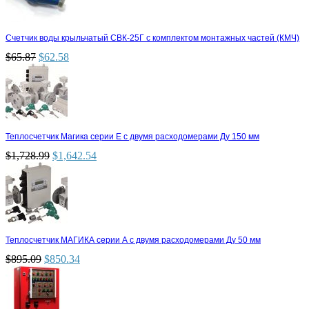
Счетчик воды крыльчатый СВК-25Г с комплектом монтажных частей (КМЧ)
$
65.87
$
62.58
Теплосчетчик Магика серии Е с двумя расходомерами Ду 150 мм
$
1,728.99
$
1,642.54
Теплосчетчик МАГИКА серии А с двумя расходомерами Ду 50 мм
$
895.09
$
850.34