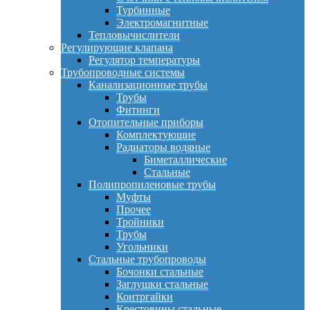
Турбинные
Электромагнитные
Тепловычислители
Регулирующие клапана
Регулятор температуры
Трубопроводные системы
Канализационные трубы
Трубы
Фитинги
Отопительные приборы
Комплектующие
Радиаторы водяные
Биметаллические
Стальные
Полипропиленовые трубы
Муфты
Прочее
Тройники
Трубы
Угольники
Стальные трубопроводы
Бочонки стальные
Заглушки стальные
Контргайки
Крестовины стальные