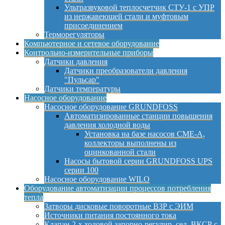
Ультразвуковой теплосчетчик СТУ-1 с УПР
из нержавеющей стали и муфтовым
присоединением
Терморегуляторы
Компьютерное и сетевое оборудование
Контрольно-измерительные приборы
Датчики давления
Датчики преобразователи давления
"Пульсар"
Датчики температуры
Насосное оборудование
Насосное оборудование GRUNDFOSS
Автоматизированные станции повышения
давления холодной воды
Установка на базе насосов CME-A,
коллекторы выполнены из
оцинкованной стали
Насосы бытовой серии GRUNDFOSS UPS
серии 100
Насосное оборудование WILO
Оборудование автоматизации процессов потребления
тепла
Затворы дисковые поворотные ВЗР с ЭИМ
Источники питания постоянного тока
Клапан 2-х ходовой запорно-регулир. сед. ВКСР с