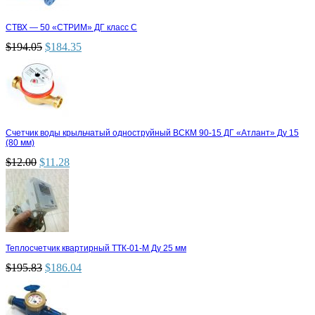
СТВХ — 50 «СТРИМ» ДГ класс С
$
194.05
$
184.35
Счетчик воды крыльчатый одноструйный ВСКМ 90-15 ДГ «Атлант» Ду 15
(80 мм)
$
12.00
$
11.28
Теплосчетчик квартирный ТТК-01-М Ду 25 мм
$
195.83
$
186.04