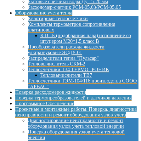
Бытовые счетчики воды Ду 15-20 мм
Расходомер-счетчик РСМ-05.03/РСМ-05.05
Оборудование учета тепла
Квартирные теплосчетчики
Комплекты термометров сопротивления
платиновых
КТС-Б (подобранная пара) исполнение со
штуцером М20*1,5 класс B
Преобразователи расхода жидкости
ультразвуковые ЭСДУ-01
Распределители тепла "Пульсар"
Тепловычислитель СКМ-2
Теплосчетчики Т34 ТЕРМОТРОНИК
Тепловычислители ТВ7
Теплосчетчики ТЭМ-104/116 производства СООО
"АРВАС"
Поверка расходомеров жидкости
Поверка термопреобразователей и датчиков давления
Программное Обеспечение
Проектные и монтажные работы. Поверка, диагностика
неисправности и ремонт оборудования узлов учета
Диагностирование неисправности и ремонт
оборудования узлов учета тепловой энергии
Поверка оборудования узлов учета тепловой
энергии