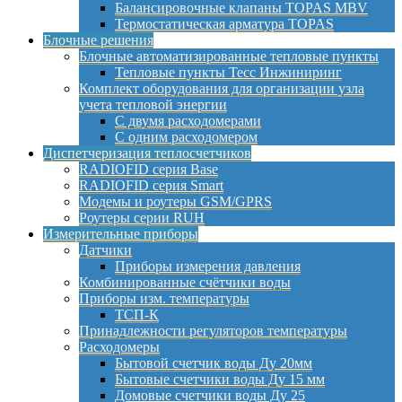
Балансировочные клапаны TOPAS MBV
Термостатическая арматура TOPAS
Блочные решения
Блочные автоматизированные тепловые пункты
Тепловые пункты Тесс Инжиниринг
Комплект оборудования для организации узла
учета тепловой энергии
С двумя расходомерами
С одним расходомером
Диспетчеризация теплосчетчиков
RADIOFID серия Base
RADIOFID серия Smart
Модемы и роутеры GSM/GPRS
Роутеры серии RUH
Измерительные приборы
Датчики
Приборы измерения давления
Комбинированные счётчики воды
Приборы изм. температуры
ТСП-К
Принадлежности регуляторов температуры
Расходомеры
Бытовой счетчик воды Ду 20мм
Бытовые счетчики воды Ду 15 мм
Домовые счетчики воды Ду 25