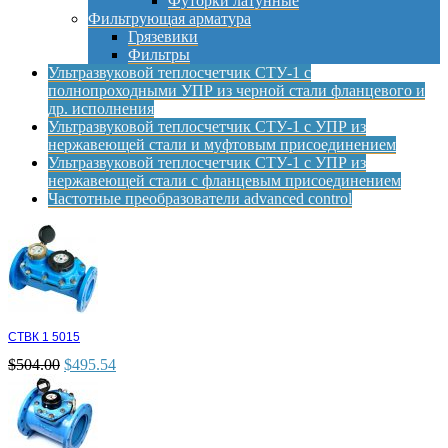
Футорки латунные
Фильтрующая арматура
Грязевики
Фильтры
Ультразвуковой теплосчетчик СТУ-1 с
полнопроходными УПР из черной стали фланцевого и
др. исполнения
Ультразвуковой теплосчетчик СТУ-1 с УПР из
нержавеющей стали и муфтовым присоединением
Ультразвуковой теплосчетчик СТУ-1 с УПР из
нержавеющей стали с фланцевым присоединением
Частотные преобразователи advanced control
СТВК 1 5015
$
504.00
$
495.54