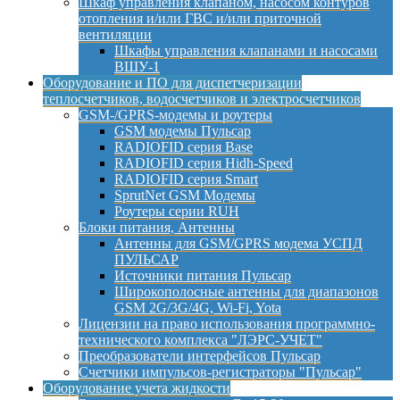
Шкаф управления клапаном, насосом контуров
отопления и/или ГВС и/или приточной
вентиляции
Шкафы управления клапанами и насосами
ВШУ-1
Оборудование и ПО для диспетчеризации
теплосчетчиков, водосчетчиков и электросчетчиков
GSM-/GPRS-модемы и роутеры
GSM модемы Пульсар
RADIOFID серия Base
RADIOFID серия Hidh-Speed
RADIOFID серия Smart
SprutNet GSM Модемы
Роутеры серии RUH
Блоки питания, Антенны
Антенны для GSM/GPRS модема УСПД
ПУЛЬСАР
Источники питания Пульсар
Широкополосные антенны для диапазонов
GSM 2G/3G/4G, Wi-Fi, Yota
Лицензии на право использования программно-
технического комплекса "ЛЭРС-УЧЕТ"
Преобразователи интерфейсов Пульсар
Счетчики импульсов-регистраторы "Пульсар"
Оборудование учета жидкости