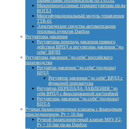
параметрами теплоносителя АРТ-05.02
Микропроцессорные терморегуляторы пр-ва
ВОГЕЗ
Многофункциональный модуль управления
TTR-01
Электрические средства автоматизации
тепловых пунктов Danfoss
Регуляторы давления
Регуляторы перепада давления прямого
действия ВРПД и регуляторы давления "до-
себя" ВРДП
Регуляторы давления "до-себя" российского
производства
Регулятор давления "до-себя" (подпора)
ВРДД
Регулятор давления "до себя" ВРДД с
функцией перезапуска
Регулятор ПЕРЕПАДА ДАВЛЕНИЯ "до
себя ВРПД с фиксированной настройкой
Регуляторы давления "до-себя" (подпора)
RDT-S
Ручные балансировочные клапаны с фланцевым
присоединением, Py = 16 бар
Ручной балансировочный клапан MSV-F2,
Py = 16 бар пр-ва Danfoss