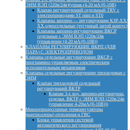
ЭИМ ВЭП (220в/24в)(управ.(4-20 мА/(0-10В)
Клапан регулирующий седельный TRV с
электроприводами ST mini и ST0
Клапаны запорно — регулирующие КЗР-ХХ/
ХХ односедельные (чугунный литой корпус)
Клапаны запорно-регулирующие ВКСР
седельные с ЭИМ ВЭП (220в/24в
(управление (4-20 мА/(0-10В))
КЛАПАНЫ РЕГУЛИРУЮЩИЕ ВКРП (ДЛЯ
ПАРА) С ЭЛЕКТРОПРИВОДОМ
Клапаны седельные регулирующие ВКСР с
программно-управляемым электрическим
исполнительным механизмом
Клапаны седельные регулирующие трехходовые с
ЭИМ
Клапан трехходовой седельный
регулирующий ВКТР
Клапан 3-х ход. запорно-регулирующ.
седельн. ВКТР с ЭИМ ВЭП (220в/24в
(управление 4-20мА/(0-10В)))
Микропроцессорные терморегуляторы
(контроллеры) отопления и ГВС
Блоки управления системой
автоматического регулирования