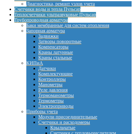
Диагностика, ремонт узлов учета
Счетчики воды и тепла Пульсар
Теплосчетчики ультразвуковые Пульсар
Трубопроводная арматура
Баки мембранные для систем отопления
Запорная арматура
Задвижки
Затворы поворотные
Компенсаторы
Краны латунные
Краны стальные
КИПиА
Датчики
Комплектующие
Контроллеры
Манометры
Реле давления
Термоманометры
Термометры
Электроприводы
Приборы учета
Модули присоединительные
Счетчики и расходомеры
Крыльчатые
Счетчики с тепловычислителем