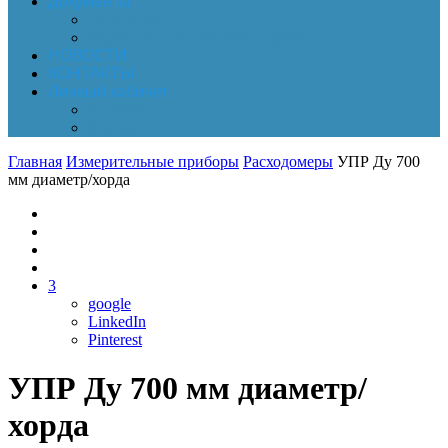
Документы
Online-оплата
Обработка персональных данных
НОВОСТИ
КОНТАКТЫ
Личный кабинет
Корзина
Заказы
Главная
Измерительные приборы
Расходомеры
УПР Ду 700
мм диаметр/хорда
3
google
LinkedIn
Pinterest
УПР Ду 700 мм диаметр/
хорда