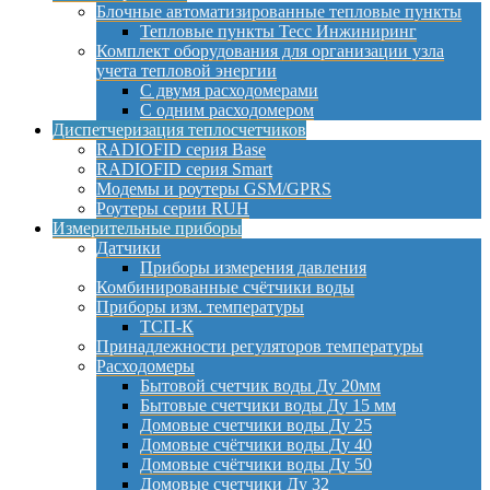
Блочные автоматизированные тепловые пункты
Тепловые пункты Тесс Инжиниринг
Комплект оборудования для организации узла
учета тепловой энергии
С двумя расходомерами
С одним расходомером
Диспетчеризация теплосчетчиков
RADIOFID серия Base
RADIOFID серия Smart
Модемы и роутеры GSM/GPRS
Роутеры серии RUH
Измерительные приборы
Датчики
Приборы измерения давления
Комбинированные счётчики воды
Приборы изм. температуры
ТСП-К
Принадлежности регуляторов температуры
Расходомеры
Бытовой счетчик воды Ду 20мм
Бытовые счетчики воды Ду 15 мм
Домовые счетчики воды Ду 25
Домовые счётчики воды Ду 40
Домовые счётчики воды Ду 50
Домовые счетчики Ду 32