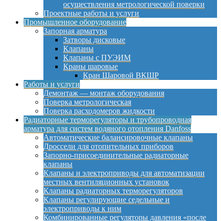
осуществления метрологической поверки
Проектные работы и услуги
Промышленное оборудование
Запорная арматура
Затворы дисковые
Клапаны
Клапаны с ПУЭИМ
Краны шаровые
Кран Шаровой ВКШР
Работы и услуги
Демонтаж — монтаж оборудования
Поверка метрологическая
Поверка расходомеров жидкости
Радиаторные терморегуляторы и трубопроводная
арматура для систем водяного отопления Danfoss
Автоматические балансировочные клапаны
Дроссели для отопительных приборов
Запорно-присоединительные радиаторные
клапаны
Клапаны и электроприводы для автоматизации
местных вентиляционных установок
Клапаны радиаторных терморегуляторов
Клапаны регулирующие седельные и
электроприводы к ним
Комбинированные регуляторы давления «после