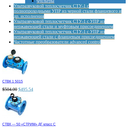
Фильтры
Ультразвуковой теплосчетчик СТУ-1 с
полнопроходными УПР из черной стали фланцевого и
др. исполнения
Ультразвуковой теплосчетчик СТУ-1 с УПР из
нержавеющей стали и муфтовым присоединением
Ультразвуковой теплосчетчик СТУ-1 с УПР из
нержавеющей стали с фланцевым присоединением
Частотные преобразователи advanced control
СТВК 1 5015
$
504.00
$
495.54
СТВХ — 50 «СТРИМ» ДГ класс С