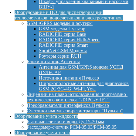
Шкафы управления клапанами и насосами
ВШУ-1
Оборудование и ПО для диспетчеризации
теплосчетчиков, водосчетчиков и электросчетчиков
GSM-/GPRS-модемы и роутеры
GSM модемы Пульсар
RADIOFID серия Base
RADIOFID серия Hidh-Speed
RADIOFID серия Smart
SprutNet GSM Модемы
Роутеры серии RUH
Блоки питания, Антенны
Антенны для GSM/GPRS модема УСПД
ПУЛЬСАР
Источники питания Пульсар
Широкополосные антенны для диапазонов
GSM 2G/3G/4G, Wi-Fi, Yota
Лицензии на право использования программно-
технического комплекса "ЛЭРС-УЧЕТ"
Преобразователи интерфейсов Пульсар
Счетчики импульсов-регистраторы "Пульсар"
Оборудование учета жидкости
Бытовые счетчики воды Ду 15-20 мм
Расходомер-счетчик РСМ-05.03/РСМ-05.05
Оборудование учета тепла