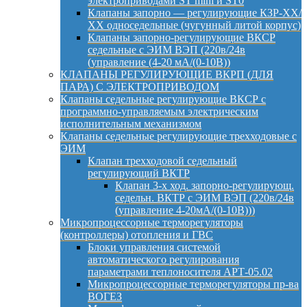
электроприводами ST mini и ST0
Клапаны запорно — регулирующие КЗР-ХХ/
ХХ односедельные (чугунный литой корпус)
Клапаны запорно-регулирующие ВКСР
седельные с ЭИМ ВЭП (220в/24в
(управление (4-20 мА/(0-10В))
КЛАПАНЫ РЕГУЛИРУЮЩИЕ ВКРП (ДЛЯ
ПАРА) С ЭЛЕКТРОПРИВОДОМ
Клапаны седельные регулирующие ВКСР с
программно-управляемым электрическим
исполнительным механизмом
Клапаны седельные регулирующие трехходовые с
ЭИМ
Клапан трехходовой седельный
регулирующий ВКТР
Клапан 3-х ход. запорно-регулирующ.
седельн. ВКТР с ЭИМ ВЭП (220в/24в
(управление 4-20мА/(0-10В)))
Микропроцессорные терморегуляторы
(контроллеры) отопления и ГВС
Блоки управления системой
автоматического регулирования
параметрами теплоносителя АРТ-05.02
Микропроцессорные терморегуляторы пр-ва
ВОГЕЗ