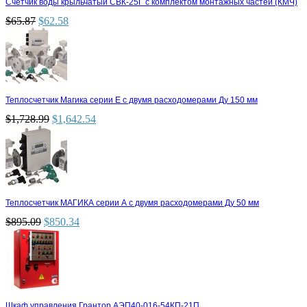
Счетчик воды крыльчатый СВК-25Г с комплектом монтажных частей (КМЧ)
$
65.87
$
62.58
Теплосчетчик Магика серии Е с двумя расходомерами Ду 150 мм
$
1,728.99
$
1,642.54
Теплосчетчик МАГИКА серии А с двумя расходомерами Ду 50 мм
$
895.09
$
850.34
Шкаф управления Грантор АЭП40-016-54КП-21П