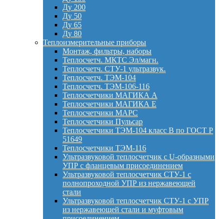
Ду 200
Ду 50
Ду 65
Ду 80
Теплоизмерительные приборы
Монтаж, фильтры, наборы
Теплосчетч. МКТС Эл/магн.
Теплосчетч. СТУ-1 ультразвук.
Теплосчетч. ТЭМ-104
Теплосчетч. ТЭМ-106-116
Теплосчетчики МАГИКА А
Теплосчетчики МАГИКА Е
Теплосчетчики МАРС
Теплосчетчики Пульсар
Теплосчетчики ТЭМ-104 класс B по ГОСТ Р
51649
Теплосчетчики ТЭМ-116
Ультразвуковой теплосчетчик с U-образными
УПР с фланцевым присоединением
Ультразвуковой теплосчетчик СТУ-1 с
полнопроходной УПР из нержавеющей
стали
Ультразвуковой теплосчетчик СТУ-1 с УПР
из нержавеющей стали и муфтовым
присоединением