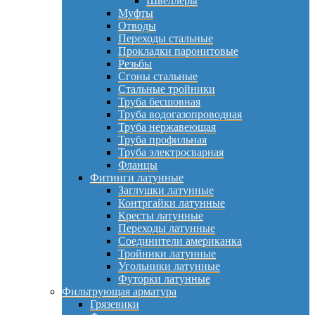
Швеллеры
Муфты
Отводы
Переходы стальные
Прокладки паронитовые
Резьбы
Сгоны стальные
Стальные тройники
Труба бесшовная
Труба водогазопроводная
Труба нержавеющая
Труба профильная
Труба электросварная
Фланцы
Фитинги латунные
Заглушки латунные
Контргайки латунные
Кресты латунные
Переходы латунные
Соединители американка
Тройники латунные
Угольники латунные
Футорки латунные
Фильтрующая арматура
Грязевики