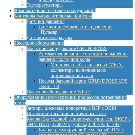
Терморегуляторы
Компьютерное и сетевое оборудование
Контрольно-измерительные приборы
Датчики давления
Датчики преобразователи давления
"Пульсар"
Датчики температуры
Насосное оборудование
Насосное оборудование GRUNDFOSS
Автоматизированные станции повышения
давления холодной воды
Установка на базе насосов CME-A,
коллекторы выполнены из
оцинкованной стали
Насосы бытовой серии GRUNDFOSS UPS
серии 100
Насосное оборудование WILO
Оборудование автоматизации процессов потребления
тепла
Затворы дисковые поворотные ВЗР с ЭИМ
Источники питания постоянного тока
Клапан 2-х ходовой запорно-регулир. сед. ВКСР с
ЭИМ ВЭП (220в/24в)(управ.(4-20 мА/(0-10В)
Клапан регулирующий седельный TRV с