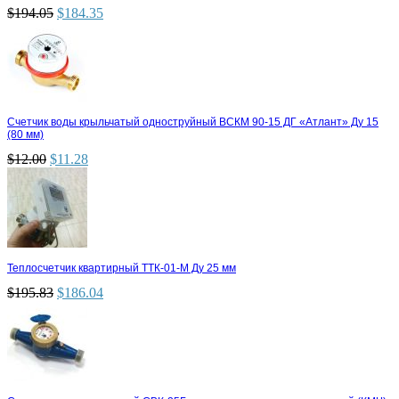
$
194.05
$
184.35
Счетчик воды крыльчатый одноструйный ВСКМ 90-15 ДГ «Атлант» Ду 15
(80 мм)
$
12.00
$
11.28
Теплосчетчик квартирный ТТК-01-М Ду 25 мм
$
195.83
$
186.04