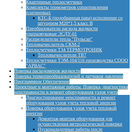
Квартирные теплосчетчики
Комплекты термометров сопротивления
платиновых
КТС-Б (подобранная пара) исполнение со
штуцером М20*1,5 класс B
Преобразователи расхода жидкости
ультразвуковые ЭСДУ-01
Распределители тепла "Пульсар"
Тепловычислитель СКМ-2
Теплосчетчики Т34 ТЕРМОТРОНИК
Тепловычислители ТВ7
Теплосчетчики ТЭМ-104/116 производства СООО
"АРВАС"
Поверка расходомеров жидкости
Поверка термопреобразователей и датчиков давления
Программное Обеспечение
Проектные и монтажные работы. Поверка, диагностика
неисправности и ремонт оборудования узлов учета
Диагностирование неисправности и ремонт
оборудования узлов учета тепловой энергии
Поверка оборудования узлов учета тепловой
энергии
Демонтаж-монтаж оборудования для
осуществления метрологической поверки
Пусконаладочные работы после