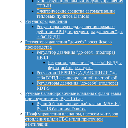
Многофункциональный модуль управления
TTR-01
Электрические средства автоматизации
тепловых пунктов Danfoss
Регуляторы давления
Регуляторы перепада давления прямого
действия ВРПД и регуляторы давления "до-
себя" ВРДП
Регуляторы давления "до-себя" российского
производства
Регулятор давления "до-себя" (подпора)
ВРДД
Регулятор давления "до себя" ВРДД с
функцией перезапуска
Регулятор ПЕРЕПАДА ДАВЛЕНИЯ "до
себя ВРПД с фиксированной настройкой
Регуляторы давления "до-себя" (подпора)
RDT-S
Ручные балансировочные клапаны с фланцевым
присоединением, Py = 16 бар
Ручной балансировочный клапан MSV-F2,
Py = 16 бар пр-ва Danfoss
Шкаф управления клапаном, насосом контуров
отопления и/или ГВС и/или приточной
вентиляции