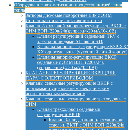
Оборудование автоматизации процессов потребления
тепла
Затворы дисковые поворотные ВЗР с ЭИМ
Источники питания постоянного тока
Клапан 2-х ходовой запорно-регулир. сед. ВКСР с
ЭИМ ВЭП (220в/24в)(управ.(4-20 мА/(0-10В)
Клапан регулирующий седельный TRV с
электроприводами ST mini и ST0
Клапаны запорно — регулирующие КЗР-ХХ/
ХХ односедельные (чугунный литой корпус)
Клапаны запорно-регулирующие ВКСР
седельные с ЭИМ ВЭП (220в/24в
(управление (4-20 мА/(0-10В))
КЛАПАНЫ РЕГУЛИРУЮЩИЕ ВКРП (ДЛЯ
ПАРА) С ЭЛЕКТРОПРИВОДОМ
Клапаны седельные регулирующие ВКСР с
программно-управляемым электрическим
исполнительным механизмом
Клапаны седельные регулирующие трехходовые с
ЭИМ
Клапан трехходовой седельный
регулирующий ВКТР
Клапан 3-х ход. запорно-регулирующ.
седельн. ВКТР с ЭИМ ВЭП (220в/24в