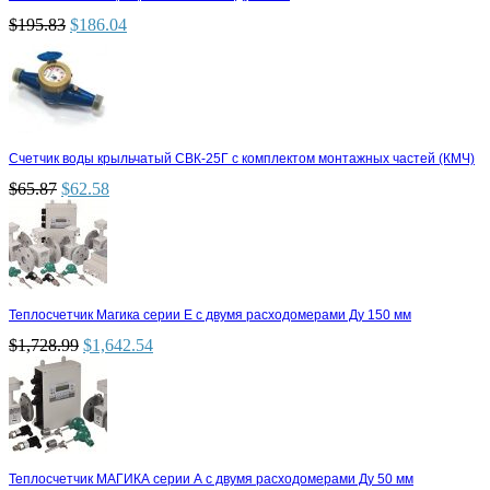
$
195.83
$
186.04
Счетчик воды крыльчатый СВК-25Г с комплектом монтажных частей (КМЧ)
$
65.87
$
62.58
Теплосчетчик Магика серии Е с двумя расходомерами Ду 150 мм
$
1,728.99
$
1,642.54
Теплосчетчик МАГИКА серии А с двумя расходомерами Ду 50 мм