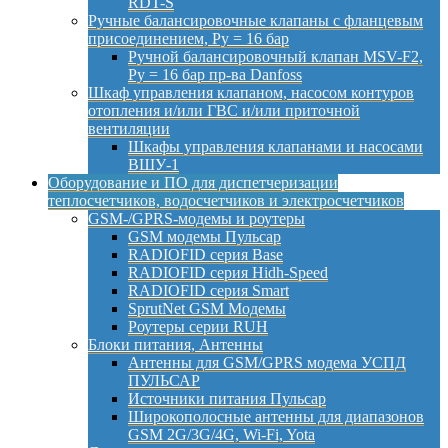
RDT-S
Ручные балансировочные клапаны с фланцевым
присоединением, Py = 16 бар
Ручной балансировочный клапан MSV-F2,
Py = 16 бар пр-ва Danfoss
Шкаф управления клапаном, насосом контуров
отопления и/или ГВС и/или приточной
вентиляции
Шкафы управления клапанами и насосами
ВШУ-1
Оборудование и ПО для диспетчеризации
теплосчетчиков, водосчетчиков и электросчетчиков
GSM-/GPRS-модемы и роутеры
GSM модемы Пульсар
RADIOFID серия Base
RADIOFID серия Hidh-Speed
RADIOFID серия Smart
SprutNet GSM Модемы
Роутеры серии RUH
Блоки питания, Антенны
Антенны для GSM/GPRS модема УСПД
ПУЛЬСАР
Источники питания Пульсар
Широкополосные антенны для диапазонов
GSM 2G/3G/4G, Wi-Fi, Yota