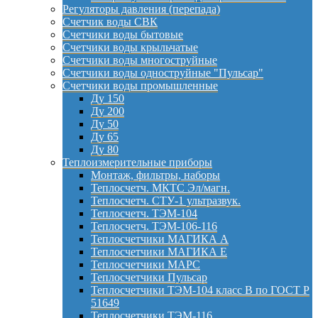
Регуляторы давления (перепада)
Счетчик воды СВК
Счетчики воды бытовые
Счетчики воды крыльчатые
Счетчики воды многоструйные
Счетчики воды одноструйные "Пульсар"
Счетчики воды промышленные
Ду 150
Ду 200
Ду 50
Ду 65
Ду 80
Теплоизмерительные приборы
Монтаж, фильтры, наборы
Теплосчетч. МКТС Эл/магн.
Теплосчетч. СТУ-1 ультразвук.
Теплосчетч. ТЭМ-104
Теплосчетч. ТЭМ-106-116
Теплосчетчики МАГИКА А
Теплосчетчики МАГИКА Е
Теплосчетчики МАРС
Теплосчетчики Пульсар
Теплосчетчики ТЭМ-104 класс B по ГОСТ Р
51649
Теплосчетчики ТЭМ-116