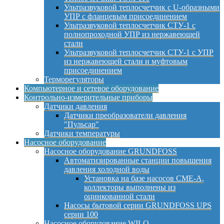
Ультразвуковой теплосчетчик с U-образными
УПР с фланцевым присоединением
Ультразвуковой теплосчетчик СТУ-1 с
полнопроходной УПР из нержавеющей
стали
Ультразвуковой теплосчетчик СТУ-1 с УПР
из нержавеющей стали и муфтовым
присоединением
Терморегуляторы
Компьютерное и сетевое оборудование
Контрольно-измерительные приборы
Датчики давления
Датчики преобразователи давления
"Пульсар"
Датчики температуры
Насосное оборудование
Насосное оборудование GRUNDFOSS
Автоматизированные станции повышения
давления холодной воды
Установка на базе насосов CME-A,
коллекторы выполнены из
оцинкованной стали
Насосы бытовой серии GRUNDFOSS UPS
серии 100
Насосное оборудование WILO