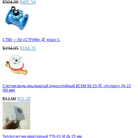
$
504.00
$
495.54
СТВХ — 50 «СТРИМ» ДГ класс С
$
194.05
$
184.35
Счетчик воды крыльчатый одноструйный ВСКМ 90-15 ДГ «Атлант» Ду 15
(80 мм)
$
12.00
$
11.28
Теплосчетчик квартирный ТТК-01-М Ду 25 мм