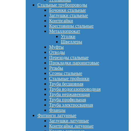
Стальные трубопроводы
Бочонки стальные
Заглушки стальные
Контргайки
Крестовины стальные
Металлопрокат
Уголки
Швеллеры
Муфты
Отводы
Переходы стальные
Прокладки паронитовые
Резьбы
Сгоны стальные
Стальные тройники
Труба бесшовная
Труба водогазопроводная
Труба нержавеющая
Труба профильная
Труба электросварная
Фланцы
Фитинги латунные
Заглушки латунные
Контргайки латунные