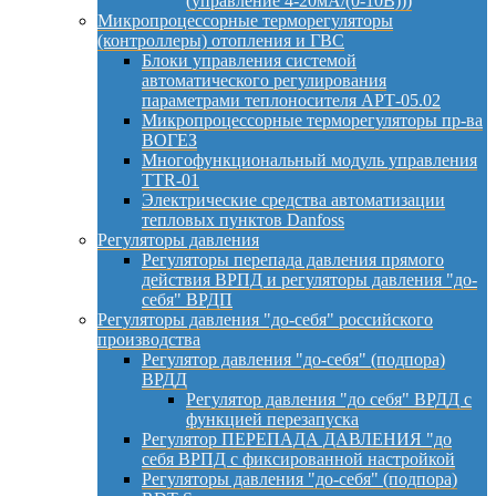
(управление 4-20мА/(0-10В)))
Микропроцессорные терморегуляторы
(контроллеры) отопления и ГВС
Блоки управления системой
автоматического регулирования
параметрами теплоносителя АРТ-05.02
Микропроцессорные терморегуляторы пр-ва
ВОГЕЗ
Многофункциональный модуль управления
TTR-01
Электрические средства автоматизации
тепловых пунктов Danfoss
Регуляторы давления
Регуляторы перепада давления прямого
действия ВРПД и регуляторы давления "до-
себя" ВРДП
Регуляторы давления "до-себя" российского
производства
Регулятор давления "до-себя" (подпора)
ВРДД
Регулятор давления "до себя" ВРДД с
функцией перезапуска
Регулятор ПЕРЕПАДА ДАВЛЕНИЯ "до
себя ВРПД с фиксированной настройкой
Регуляторы давления "до-себя" (подпора)