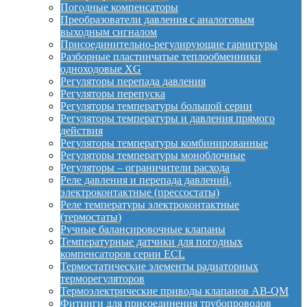
Погодные компенсаторы
Преобразователи давления с аналоговым
выходным сигналом
Присоединительно-регулирующие гарнитуры
Разборные пластинчатые теплообменники
одноходовые XG
Регуляторы перепада давления
Регуляторы перепуска
Регуляторы температуры большой серии
Регуляторы температуры и давления прямого
действия
Регуляторы температуры комбинированные
Регуляторы температуры моноблочные
Регуляторы – ограничители расхода
Реле давления и перепада давлений,
электроконтактные (прессостаты)
Реле температуры электроконтактные
(термостаты)
Ручные балансировочные клапаны
Температурные датчики для погодных
компенсаторов серии ECL
Термостатические элементы радиаторных
терморегуляторов
Термоэлектрические приводы клапанов AB-QM
Фитинги для присоединения трубопроводов