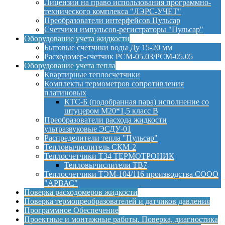
Лицензии на право использования программно-
технического комплекса "ЛЭРС-УЧЕТ"
Преобразователи интерфейсов Пульсар
Счетчики импульсов-регистраторы "Пульсар"
Оборудование учета жидкости
Бытовые счетчики воды Ду 15-20 мм
Расходомер-счетчик РСМ-05.03/РСМ-05.05
Оборудование учета тепла
Квартирные теплосчетчики
Комплекты термометров сопротивления
платиновых
КТС-Б (подобранная пара) исполнение со
штуцером М20*1,5 класс B
Преобразователи расхода жидкости
ультразвуковые ЭСДУ-01
Распределители тепла "Пульсар"
Тепловычислитель СКМ-2
Теплосчетчики Т34 ТЕРМОТРОНИК
Тепловычислители ТВ7
Теплосчетчики ТЭМ-104/116 производства СООО
"АРВАС"
Поверка расходомеров жидкости
Поверка термопреобразователей и датчиков давления
Программное Обеспечение
Проектные и монтажные работы. Поверка, диагностика