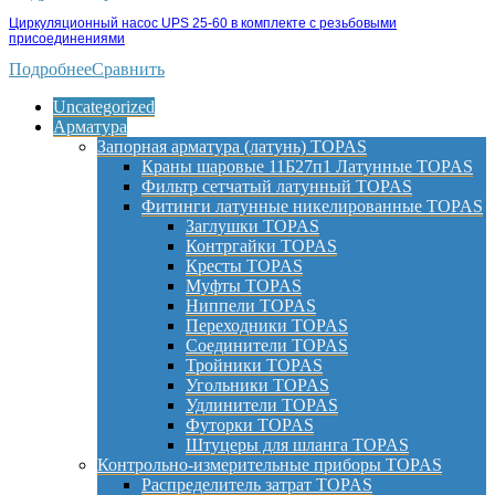
Циркуляционный насос UPS 25-60 в комплекте с резьбовыми
присоединениями
Подробнее
Сравнить
Uncategorized
Арматура
Запорная арматура (латунь) TOPAS
Краны шаровые 11Б27п1 Латунные TOPAS
Фильтр сетчатый латунный TOPAS
Фитинги латунные никелированные TOPAS
Заглушки TOPAS
Контргайки TOPAS
Кресты TOPAS
Муфты TOPAS
Ниппели TOPAS
Переходники TOPAS
Соединители TOPAS
Тройники TOPAS
Угольники TOPAS
Удлинители TOPAS
Футорки TOPAS
Штуцеры для шланга TOPAS
Контрольно-измерительные приборы TOPAS
Распределитель затрат TOPAS