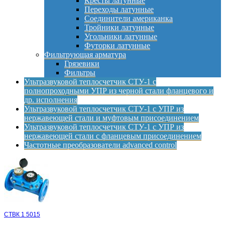
Кресты латунные
Переходы латунные
Соединители американка
Тройники латунные
Угольники латунные
Футорки латунные
Фильтрующая арматура
Грязевики
Фильтры
Ультразвуковой теплосчетчик СТУ-1 с
полнопроходными УПР из черной стали фланцевого и
др. исполнения
Ультразвуковой теплосчетчик СТУ-1 с УПР из
нержавеющей стали и муфтовым присоединением
Ультразвуковой теплосчетчик СТУ-1 с УПР из
нержавеющей стали с фланцевым присоединением
Частотные преобразователи advanced control
СТВК 1 5015