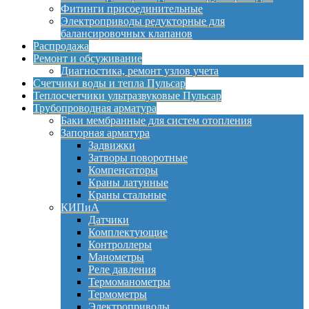
Фитинги присоединительные
Электроприводы редукторные для
балансировочных клапанов
Распродажа
Ремонт и обсуживание
Диагностика, ремонт узлов учета
Счетчики воды и тепла Пульсар
Теплосчетчики ультразвуковые Пульсар
Трубопроводная арматура
Баки мембранные для систем отопления
Запорная арматура
Задвижки
Затворы поворотные
Компенсаторы
Краны латунные
Краны стальные
КИПиА
Датчики
Комплектующие
Контроллеры
Манометры
Реле давления
Термоманометры
Термометры
Электроприводы