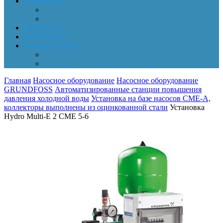
Документы
Online-оплата
Обработка персональных данных
НОВОСТИ
КОНТАКТЫ
Личный кабинет
Корзина
Заказы
Главная
Насосное оборудование
Насосное оборудование
GRUNDFOSS
Автоматизированные станции повышения
давления холодной воды
Установка на базе насосов CME-A,
коллекторы выполнены из оцинкованной стали
Установка
Hydro Multi-E 2 CME 5-6