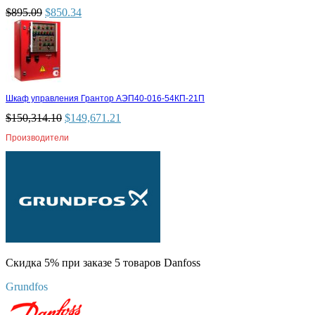
$
895.09
$
850.34
Шкаф управления Грантор АЭП40-016-54КП-21П
$
150,314.10
$
149,671.21
Производители
Скидка 5% при заказе 5 товаров Danfoss
Grundfos