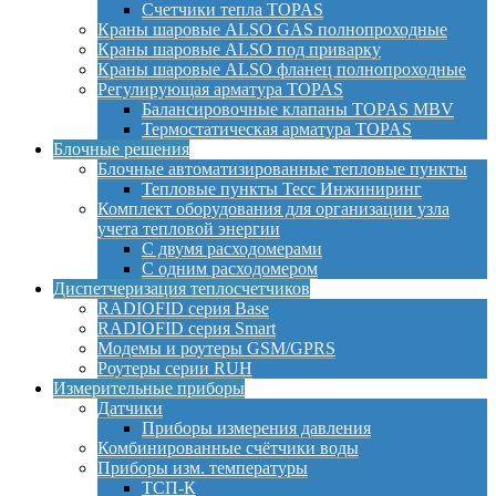
Счетчики тепла TOPAS
Краны шаровые ALSO GAS полнопроходные
Краны шаровые ALSO под приварку
Краны шаровые ALSO фланец полнопроходные
Регулирующая арматура TOPAS
Балансировочные клапаны TOPAS MBV
Термостатическая арматура TOPAS
Блочные решения
Блочные автоматизированные тепловые пункты
Тепловые пункты Тесс Инжиниринг
Комплект оборудования для организации узла
учета тепловой энергии
С двумя расходомерами
С одним расходомером
Диспетчеризация теплосчетчиков
RADIOFID серия Base
RADIOFID серия Smart
Модемы и роутеры GSM/GPRS
Роутеры серии RUH
Измерительные приборы
Датчики
Приборы измерения давления
Комбинированные счётчики воды
Приборы изм. температуры
ТСП-К