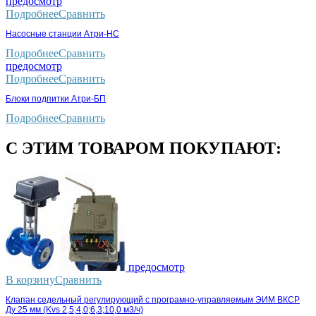
предосмотр
Подробнее
Сравнить
Насосные станции Атри-НС
Подробнее
Сравнить
предосмотр
Подробнее
Сравнить
Блоки подпитки Атри-БП
Подробнее
Сравнить
С ЭТИМ ТОВАРОМ ПОКУПАЮТ:
предосмотр
В корзину
Сравнить
Клапан седельный регулирующий с програмно-управляемым ЭИМ ВКСР
Ду 25 мм (Kvs 2,5;4,0;6,3;10,0 м3/ч)