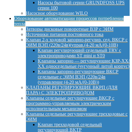
Насосы бытовой серии GRUNDFOSS UPS
серии 100
Насосное оборудование WILO
Оборудование автоматизации процессов потребления
тепла
Затворы дисковые поворотные ВЗР с ЭИМ
Источники питания постоянного тока
Клапан 2-х ходовой запорно-регулир. сед. ВКСР с
ЭИМ ВЭП (220в/24в)(управ.(4-20 мА/(0-10В)
Клапан регулирующий седельный TRV с
электроприводами ST mini и ST0
Клапаны запорно — регулирующие КЗР-ХХ/
ХХ односедельные (чугунный литой корпус)
Клапаны запорно-регулирующие ВКСР
седельные с ЭИМ ВЭП (220в/24в
(управление (4-20 мА/(0-10В))
КЛАПАНЫ РЕГУЛИРУЮЩИЕ ВКРП (ДЛЯ
ПАРА) С ЭЛЕКТРОПРИВОДОМ
Клапаны седельные регулирующие ВКСР с
программно-управляемым электрическим
исполнительным механизмом
Клапаны седельные регулирующие трехходовые с
ЭИМ
Клапан трехходовой седельный
регулирующий ВКТР