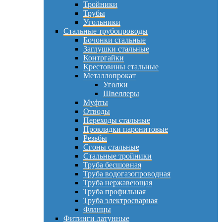
Тройники
Трубы
Угольники
Стальные трубопроводы
Бочонки стальные
Заглушки стальные
Контргайки
Крестовины стальные
Металлопрокат
Уголки
Швеллеры
Муфты
Отводы
Переходы стальные
Прокладки паронитовые
Резьбы
Сгоны стальные
Стальные тройники
Труба бесшовная
Труба водогазопроводная
Труба нержавеющая
Труба профильная
Труба электросварная
Фланцы
Фитинги латунные