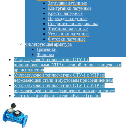
Заглушки латунные
Контргайки латунные
Кресты латунные
Переходы латунные
Соединители американка
Тройники латунные
Угольники латунные
Футорки латунные
Фильтрующая арматура
Грязевики
Фильтры
Ультразвуковой теплосчетчик СТУ-1 с
полнопроходными УПР из черной стали фланцевого и
др. исполнения
Ультразвуковой теплосчетчик СТУ-1 с УПР из
нержавеющей стали и муфтовым присоединением
Ультразвуковой теплосчетчик СТУ-1 с УПР из
нержавеющей стали с фланцевым присоединением
Частотные преобразователи advanced control