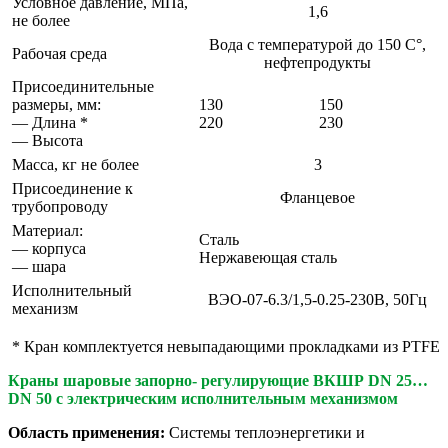
Условное давление, МПа,
1,6
не более
Вода с температурой до 150 С°,
Рабочая среда
нефтепродукты
Присоединительные
размеры, мм:
130
150
— Длина *
220
230
— Высота
Масса, кг не более
3
Присоединение к
Фланцевое
трубопроводу
Материал:
Сталь
— корпуса
Нержавеющая сталь
— шара
Исполнительный
ВЭО-07-6.3/1,5-0.25-230В, 50Гц
механизм
* Кран комплектуется невыпадающими прокладками из PTFE
Краны шаровые запорно- регулирующие ВКШР DN 25…
DN 50 с электрическим исполнительным механизмом
Область применения:
Системы теплоэнергетики и