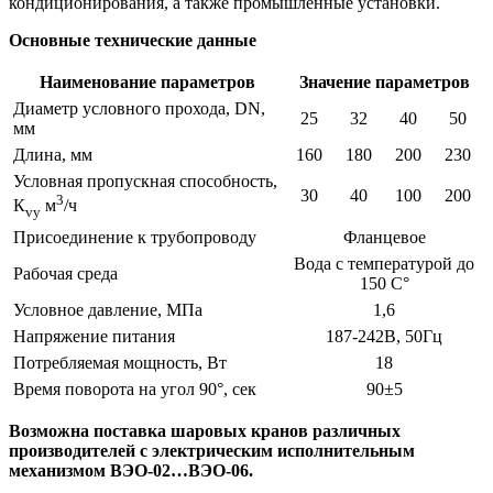
кондиционирования, а также промышленные установки.
Основные технические данные
Наименование параметров
Значение параметров
Диаметр условного прохода, DN,
25
32
40
50
мм
Длина, мм
160
180
200
230
Условная пропускная способность,
30
40
100
200
3
К
м
/ч
vy
Присоединение к трубопроводу
Фланцевое
Вода с температурой до
Рабочая среда
150 С°
Условное давление, МПа
1,6
Напряжение питания
187-242В, 50Гц
Потребляемая мощность, Вт
18
Время поворота на угол 90°, сек
90±5
Возможна поставка шаровых кранов различных
производителей с электрическим исполнительным
механизмом ВЭО-02…ВЭО-06.