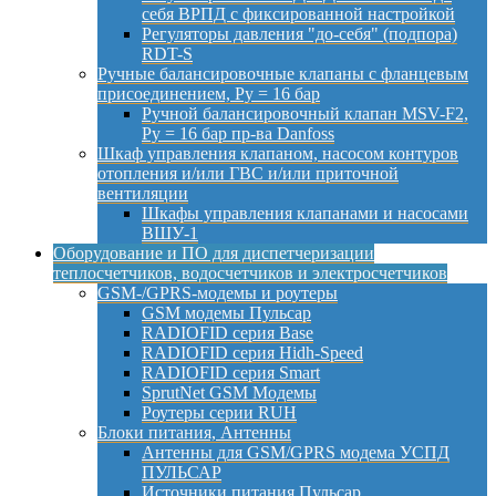
себя ВРПД с фиксированной настройкой
Регуляторы давления "до-себя" (подпора)
RDT-S
Ручные балансировочные клапаны с фланцевым
присоединением, Py = 16 бар
Ручной балансировочный клапан MSV-F2,
Py = 16 бар пр-ва Danfoss
Шкаф управления клапаном, насосом контуров
отопления и/или ГВС и/или приточной
вентиляции
Шкафы управления клапанами и насосами
ВШУ-1
Оборудование и ПО для диспетчеризации
теплосчетчиков, водосчетчиков и электросчетчиков
GSM-/GPRS-модемы и роутеры
GSM модемы Пульсар
RADIOFID серия Base
RADIOFID серия Hidh-Speed
RADIOFID серия Smart
SprutNet GSM Модемы
Роутеры серии RUH
Блоки питания, Антенны
Антенны для GSM/GPRS модема УСПД
ПУЛЬСАР
Источники питания Пульсар