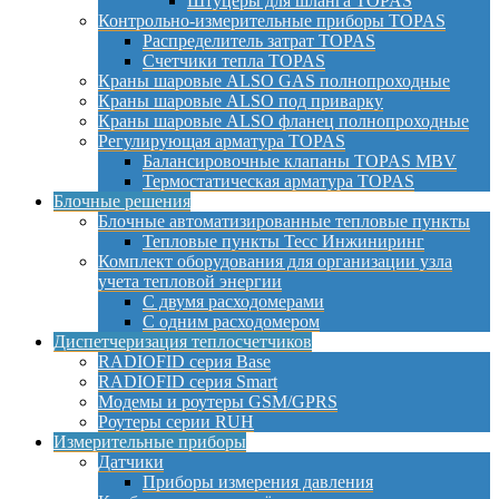
Штуцеры для шланга TOPAS
Контрольно-измерительные приборы TOPAS
Распределитель затрат TOPAS
Счетчики тепла TOPAS
Краны шаровые ALSO GAS полнопроходные
Краны шаровые ALSO под приварку
Краны шаровые ALSO фланец полнопроходные
Регулирующая арматура TOPAS
Балансировочные клапаны TOPAS MBV
Термостатическая арматура TOPAS
Блочные решения
Блочные автоматизированные тепловые пункты
Тепловые пункты Тесс Инжиниринг
Комплект оборудования для организации узла
учета тепловой энергии
С двумя расходомерами
С одним расходомером
Диспетчеризация теплосчетчиков
RADIOFID серия Base
RADIOFID серия Smart
Модемы и роутеры GSM/GPRS
Роутеры серии RUH
Измерительные приборы
Датчики
Приборы измерения давления