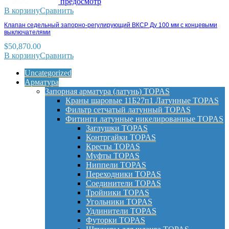
предосмотр
В корзину
Сравнить
Клапан седельный запорно-регулирующий ВКСР Ду 100 мм с концевыми
выключателями
$
50,870.00
В корзину
Сравнить
Uncategorized
Арматура
Запорная арматура (латунь) TOPAS
Краны шаровые 11Б27п1 Латунные TOPAS
Фильтр сетчатый латунный TOPAS
Фитинги латунные никелированные TOPAS
Заглушки TOPAS
Контргайки TOPAS
Кресты TOPAS
Муфты TOPAS
Ниппели TOPAS
Переходники TOPAS
Соединители TOPAS
Тройники TOPAS
Угольники TOPAS
Удлинители TOPAS
Футорки TOPAS