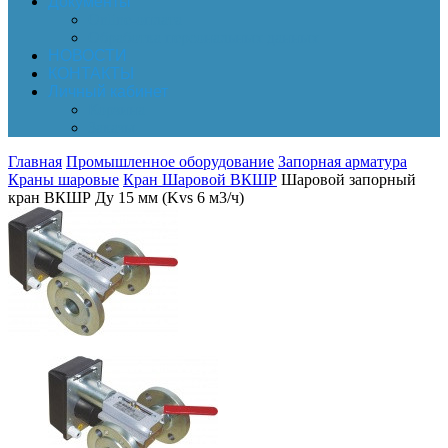
Документы
Online-оплата
Обработка персональных данных
НОВОСТИ
КОНТАКТЫ
Личный кабинет
Корзина
Заказы
Главная
Промышленное оборудование
Запорная арматура
Краны шаровые
Кран Шаровой ВКШР
Шаровой запорный
кран ВКШР Ду 15 мм (Kvs 6 м3/ч)