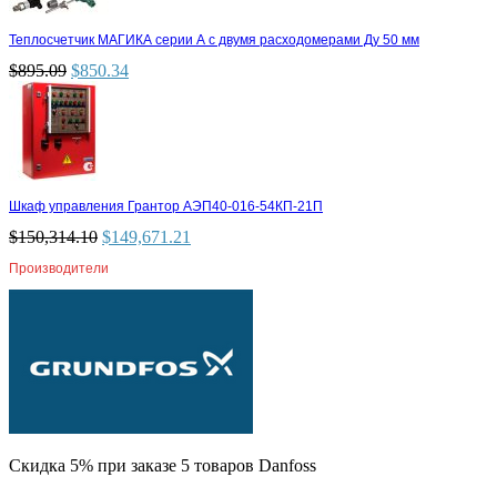
Теплосчетчик МАГИКА серии А с двумя расходомерами Ду 50 мм
$
895.09
$
850.34
Шкаф управления Грантор АЭП40-016-54КП-21П
$
150,314.10
$
149,671.21
Производители
Скидка 5% при заказе 5 товаров Danfoss