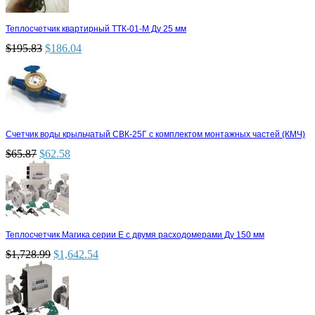
Теплосчетчик квартирный ТТК-01-М Ду 25 мм
$
195.83
$
186.04
Счетчик воды крыльчатый СВК-25Г с комплектом монтажных частей (КМЧ)
$
65.87
$
62.58
Теплосчетчик Магика серии Е с двумя расходомерами Ду 150 мм
$
1,728.99
$
1,642.54