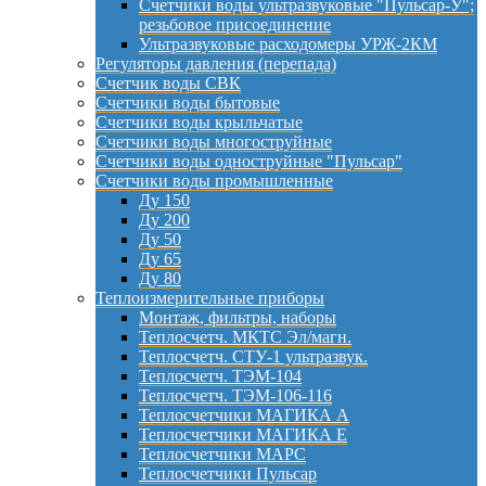
Счетчики воды ультразвуковые "Пульсар-У";
резьбовое присоединение
Ультразвуковые расходомеры УРЖ-2КМ
Регуляторы давления (перепада)
Счетчик воды СВК
Счетчики воды бытовые
Счетчики воды крыльчатые
Счетчики воды многоструйные
Счетчики воды одноструйные "Пульсар"
Счетчики воды промышленные
Ду 150
Ду 200
Ду 50
Ду 65
Ду 80
Теплоизмерительные приборы
Монтаж, фильтры, наборы
Теплосчетч. МКТС Эл/магн.
Теплосчетч. СТУ-1 ультразвук.
Теплосчетч. ТЭМ-104
Теплосчетч. ТЭМ-106-116
Теплосчетчики МАГИКА А
Теплосчетчики МАГИКА Е
Теплосчетчики МАРС
Теплосчетчики Пульсар