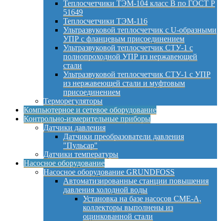
Теплосчетчики ТЭМ-104 класс B по ГОСТ Р
51649
Теплосчетчики ТЭМ-116
Ультразвуковой теплосчетчик с U-образными
УПР с фланцевым присоединением
Ультразвуковой теплосчетчик СТУ-1 с
полнопроходной УПР из нержавеющей
стали
Ультразвуковой теплосчетчик СТУ-1 с УПР
из нержавеющей стали и муфтовым
присоединением
Терморегуляторы
Компьютерное и сетевое оборудование
Контрольно-измерительные приборы
Датчики давления
Датчики преобразователи давления
"Пульсар"
Датчики температуры
Насосное оборудование
Насосное оборудование GRUNDFOSS
Автоматизированные станции повышения
давления холодной воды
Установка на базе насосов CME-A,
коллекторы выполнены из
оцинкованной стали