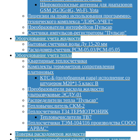
Широкополосные антенны для диапазонов
GSM 2G/3G/4G, Wi-Fi, Yota
Лицензии на право использования программно-
технического комплекса "ЛЭРС-УЧЕТ"
Преобразователи интерфейсов Пульсар
Счетчики импульсов-регистраторы "Пульсар"
Оборудование учета жидкости
Бытовые счетчики воды Ду 15-20 мм
Расходомер-счетчик РСМ-05.03/РСМ-05.05
Оборудование учета тепла
Квартирные теплосчетчики
Комплекты термометров сопротивления
платиновых
КТС-Б (подобранная пара) исполнение со
штуцером М20*1,5 класс B
Преобразователи расхода жидкости
ультразвуковые ЭСДУ-01
Распределители тепла "Пульсар"
Тепловычислитель СКМ-2
Теплосчетчики Т34 ТЕРМОТРОНИК
Тепловычислители ТВ7
Теплосчетчики ТЭМ-104/116 производства СООО
"АРВАС"
Поверка расходомеров жидкости
Поверка термопреобразователей и датчиков давления