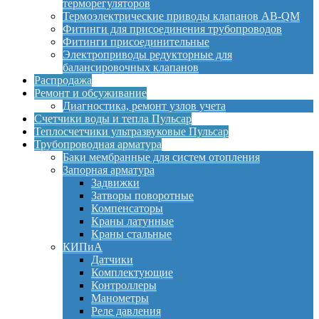
терморегуляторов
Термоэлектрические приводы клапанов AB-QM
Фитинги для присоединения трубопроводов
Фитинги присоединительные
Электроприводы редукторные для
балансировочных клапанов
Распродажа
Ремонт и обсуживание
Диагностика, ремонт узлов учета
Счетчики воды и тепла Пульсар
Теплосчетчики ультразвуковые Пульсар
Трубопроводная арматура
Баки мембранные для систем отопления
Запорная арматура
Задвижки
Затворы поворотные
Компенсаторы
Краны латунные
Краны стальные
КИПиА
Датчики
Комплектующие
Контроллеры
Манометры
Реле давления