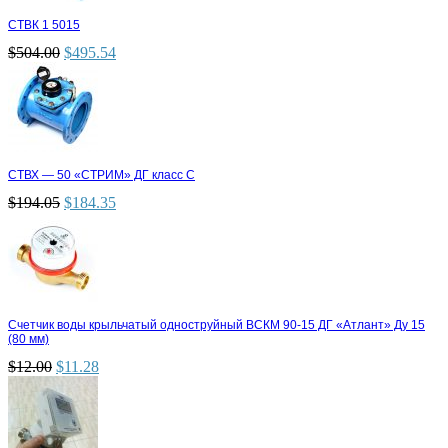
СТВК 1 5015
$
504.00
$
495.54
СТВХ — 50 «СТРИМ» ДГ класс С
$
194.05
$
184.35
Счетчик воды крыльчатый одноструйный ВСКМ 90-15 ДГ «Атлант» Ду 15
(80 мм)
$
12.00
$
11.28