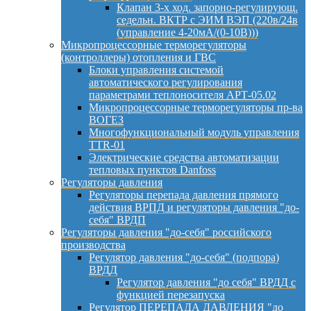
Клапан 3-х ход. запорно-регулирующ.
седельн. ВКТР с ЭИМ ВЭП (220в/24в
(управление 4-20мА/(0-10В)))
Микропроцессорные терморегуляторы
(контроллеры) отопления и ГВС
Блоки управления системой
автоматического регулирования
параметрами теплоносителя АРТ-05.02
Микропроцессорные терморегуляторы пр-ва
ВОГЕЗ
Многофункциональный модуль управления
TTR-01
Электрические средства автоматизации
тепловых пунктов Danfoss
Регуляторы давления
Регуляторы перепада давления прямого
действия ВРПД и регуляторы давления "до-
себя" ВРДП
Регуляторы давления "до-себя" российского
производства
Регулятор давления "до-себя" (подпора)
ВРДД
Регулятор давления "до себя" ВРДД с
функцией перезапуска
Регулятор ПЕРЕПАДА ДАВЛЕНИЯ "до