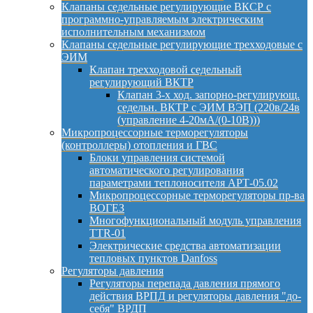
Клапаны седельные регулирующие ВКСР с
программно-управляемым электрическим
исполнительным механизмом
Клапаны седельные регулирующие трехходовые с
ЭИМ
Клапан трехходовой седельный
регулирующий ВКТР
Клапан 3-х ход. запорно-регулирующ.
седельн. ВКТР с ЭИМ ВЭП (220в/24в
(управление 4-20мА/(0-10В)))
Микропроцессорные терморегуляторы
(контроллеры) отопления и ГВС
Блоки управления системой
автоматического регулирования
параметрами теплоносителя АРТ-05.02
Микропроцессорные терморегуляторы пр-ва
ВОГЕЗ
Многофункциональный модуль управления
TTR-01
Электрические средства автоматизации
тепловых пунктов Danfoss
Регуляторы давления
Регуляторы перепада давления прямого
действия ВРПД и регуляторы давления "до-
себя" ВРДП