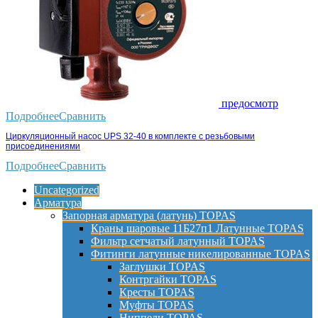
предосмотр
Подробнее
Сравнить
Циркуляционный насос UPS 32-40 в комплекте с резьбовыми
присоединениями
Подробнее
Сравнить
Uncategorized
Арматура
Запорная арматура (латунь) TOPAS
Краны шаровые 11Б27п1 Латунные TOPAS
Фильтр сетчатый латунный TOPAS
Фитинги латунные никелированные TOPAS
Заглушки TOPAS
Контргайки TOPAS
Кресты TOPAS
Муфты TOPAS
Ниппели TOPAS