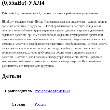
(0,55кВт)-УХЛ4
Рабочий + дополнительный, два насоса могут работать одновременно!!!
Шкафы управления серии Поток-Ч предназначены для управления и защиты группы
шести
насосных агрегатов (от двух до
) применяемых в системах холодного и
горячего водоснабжения, циркуляции, повышения давления с целью поддержания
заданного давления, при изменении расхода жидкости. Регулирование происходит
путем последовательного включения (или отключения) требуемого числа насосов с
помощью частотного преобразователя (частотный преобразователь, изменяя частоту
вращения электроприводов поочередно вводит в работу, а также выключает то
количество насосов, которое требуется для обеспечения в системе заданного
давления. Система с использованием шкафа управления серии Поток-Ч работает
значительно стабильнее и позволяет экономить электроэнергию. Использование
.
расширительного гидробака не требуется
Детали
Производитель
РосПромАвтоматика
Страна
Россия