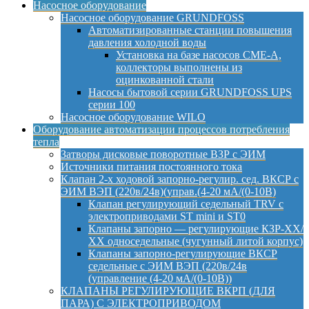
Насосное оборудование
Насосное оборудование GRUNDFOSS
Автоматизированные станции повышения
давления холодной воды
Установка на базе насосов CME-A,
коллекторы выполнены из
оцинкованной стали
Насосы бытовой серии GRUNDFOSS UPS
серии 100
Насосное оборудование WILO
Оборудование автоматизации процессов потребления
тепла
Затворы дисковые поворотные ВЗР с ЭИМ
Источники питания постоянного тока
Клапан 2-х ходовой запорно-регулир. сед. ВКСР с
ЭИМ ВЭП (220в/24в)(управ.(4-20 мА/(0-10В)
Клапан регулирующий седельный TRV с
электроприводами ST mini и ST0
Клапаны запорно — регулирующие КЗР-ХХ/
ХХ односедельные (чугунный литой корпус)
Клапаны запорно-регулирующие ВКСР
седельные с ЭИМ ВЭП (220в/24в
(управление (4-20 мА/(0-10В))
КЛАПАНЫ РЕГУЛИРУЮЩИЕ ВКРП (ДЛЯ
ПАРА) С ЭЛЕКТРОПРИВОДОМ