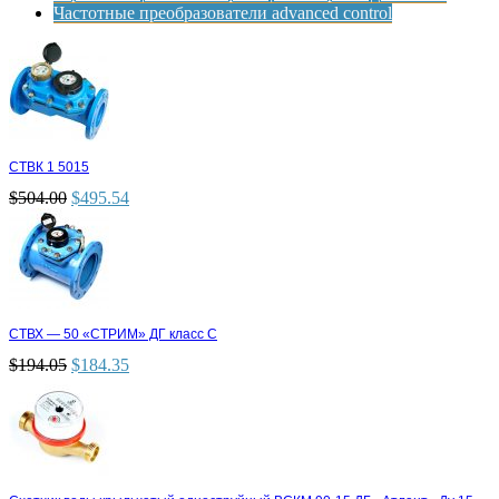
Частотные преобразователи advanced control
СТВК 1 5015
$
504.00
$
495.54
СТВХ — 50 «СТРИМ» ДГ класс С
$
194.05
$
184.35