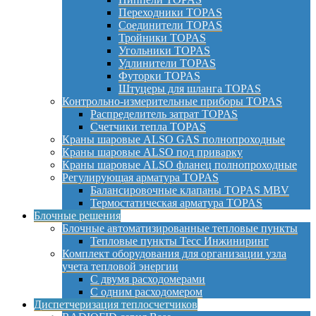
Переходники TOPAS
Соединители TOPAS
Тройники TOPAS
Угольники TOPAS
Удлинители TOPAS
Футорки TOPAS
Штуцеры для шланга TOPAS
Контрольно-измерительные приборы TOPAS
Распределитель затрат TOPAS
Счетчики тепла TOPAS
Краны шаровые ALSO GAS полнопроходные
Краны шаровые ALSO под приварку
Краны шаровые ALSO фланец полнопроходные
Регулирующая арматура TOPAS
Балансировочные клапаны TOPAS MBV
Термостатическая арматура TOPAS
Блочные решения
Блочные автоматизированные тепловые пункты
Тепловые пункты Тесс Инжиниринг
Комплект оборудования для организации узла
учета тепловой энергии
С двумя расходомерами
С одним расходомером
Диспетчеризация теплосчетчиков