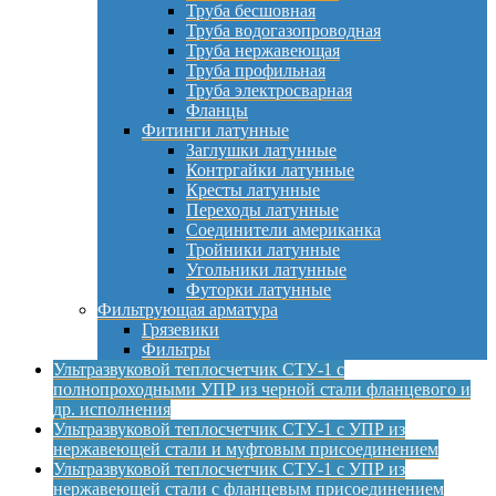
Труба бесшовная
Труба водогазопроводная
Труба нержавеющая
Труба профильная
Труба электросварная
Фланцы
Фитинги латунные
Заглушки латунные
Контргайки латунные
Кресты латунные
Переходы латунные
Соединители американка
Тройники латунные
Угольники латунные
Футорки латунные
Фильтрующая арматура
Грязевики
Фильтры
Ультразвуковой теплосчетчик СТУ-1 с
полнопроходными УПР из черной стали фланцевого и
др. исполнения
Ультразвуковой теплосчетчик СТУ-1 с УПР из
нержавеющей стали и муфтовым присоединением
Ультразвуковой теплосчетчик СТУ-1 с УПР из
нержавеющей стали с фланцевым присоединением