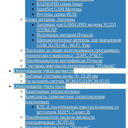
RADIOFID серия Smart
SprutNet GSM Модемы
Роутеры серии RUH
Блоки питания, Антенны
Антенны для GSM/GPRS модема УСПД
ПУЛЬСАР
Источники питания Пульсар
Широкополосные антенны для диапазонов
GSM 2G/3G/4G, Wi-Fi, Yota
Лицензии на право использования программно-
технического комплекса "ЛЭРС-УЧЕТ"
Преобразователи интерфейсов Пульсар
Счетчики импульсов-регистраторы "Пульсар"
Оборудование учета жидкости
Бытовые счетчики воды Ду 15-20 мм
Расходомер-счетчик РСМ-05.03/РСМ-05.05
Оборудование учета тепла
Квартирные теплосчетчики
Комплекты термометров сопротивления
платиновых
КТС-Б (подобранная пара) исполнение со
штуцером М20*1,5 класс B
Преобразователи расхода жидкости
ультразвуковые ЭСДУ-01
Распределители тепла "Пульсар"