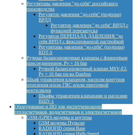
Регуляторы давления "до-себя" российского
производства
Регулятор давления "до-себя" (подпора)
ВРДД
Регулятор давления "до себя" ВРДД с
функцией перезапуска
Регулятор ПЕРЕПАДА ДАВЛЕНИЯ "до
себя ВРПД с фиксированной настройкой
Регуляторы давления "до-себя" (подпора)
RDT-S
Ручные балансировочные клапаны с фланцевым
присоединением, Py = 16 бар
Ручной балансировочный клапан MSV-F2,
Py = 16 бар пр-ва Danfoss
Шкаф управления клапаном, насосом контуров
отопления и/или ГВС и/или приточной
вентиляции
Шкафы управления клапанами и насосами
ВШУ-1
Оборудование и ПО для диспетчеризации
теплосчетчиков, водосчетчиков и электросчетчиков
GSM-/GPRS-модемы и роутеры
GSM модемы Пульсар
RADIOFID серия Base
RADIOFID серия Hidh-Speed