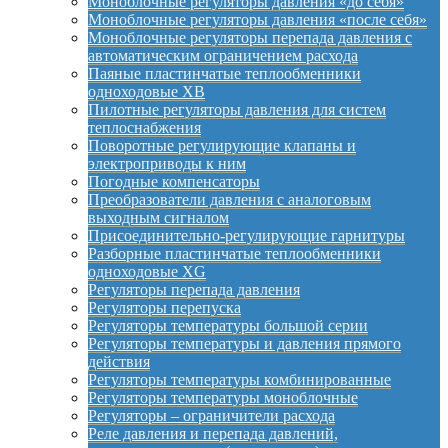
Моноблочные регуляторы давления «до себя»
Моноблочные регуляторы давления «после себя»
Моноблочные регуляторы перепада давления с
автоматическим ограничением расхода
Паяные пластинчатые теплообменники
одноходовые XB
Пилотные регуляторы давления для систем
теплоснабжения
Поворотные регулирующие клапаны и
электроприводы к ним
Погодные компенсаторы
Преобразователи давления с аналоговым
выходным сигналом
Присоединительно-регулирующие гарнитуры
Разборные пластинчатые теплообменники
одноходовые XG
Регуляторы перепада давления
Регуляторы перепуска
Регуляторы температуры большой серии
Регуляторы температуры и давления прямого
действия
Регуляторы температуры комбинированные
Регуляторы температуры моноблочные
Регуляторы – ограничители расхода
Реле давления и перепада давлений,