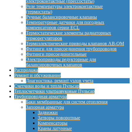
электроконтактные (прессостаты)
Реле температуры электроконтактные
(термостаты)
Ручные балансировочные клапаны
Температурные датчики для погодных
компенсаторов серии ECL
Термостатические элементы радиаторных
терморегуляторов
Термоэлектрические приводы клапанов AB-QM
Фитинги для присоединения трубопроводов
Фитинги присоединительные
Электроприводы редукторные для
балансировочных клапанов
Распродажа
Ремонт и обсуживание
Диагностика, ремонт узлов учета
Счетчики воды и тепла Пульсар
Теплосчетчики ультразвуковые Пульсар
Трубопроводная арматура
Баки мембранные для систем отопления
Запорная арматура
Задвижки
Затворы поворотные
Компенсаторы
Краны латунные