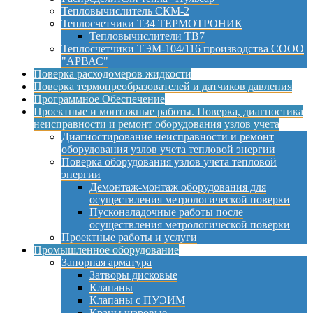
Тепловычислитель СКМ-2
Теплосчетчики Т34 ТЕРМОТРОНИК
Тепловычислители ТВ7
Теплосчетчики ТЭМ-104/116 производства СООО
"АРВАС"
Поверка расходомеров жидкости
Поверка термопреобразователей и датчиков давления
Программное Обеспечение
Проектные и монтажные работы. Поверка, диагностика
неисправности и ремонт оборудования узлов учета
Диагностирование неисправности и ремонт
оборудования узлов учета тепловой энергии
Поверка оборудования узлов учета тепловой
энергии
Демонтаж-монтаж оборудования для
осуществления метрологической поверки
Пусконаладочные работы после
осуществления метрологической поверки
Проектные работы и услуги
Промышленное оборудование
Запорная арматура
Затворы дисковые
Клапаны
Клапаны с ПУЭИМ
Краны шаровые