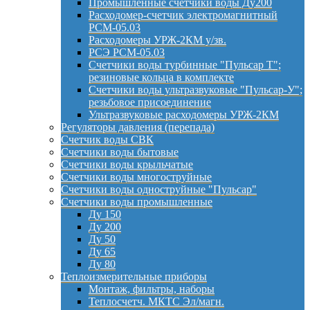
Промышленные счётчики воды Ду200
Расходомер-счетчик электромагнитный
РСМ-05.03
Расходомеры УРЖ-2КМ у/зв.
РСЭ РСМ-05.03
Счетчики воды турбинные "Пульсар Т";
резиновые кольца в комплекте
Счетчики воды ультразвуковые "Пульсар-У";
резьбовое присоединение
Ультразвуковые расходомеры УРЖ-2КМ
Регуляторы давления (перепада)
Счетчик воды СВК
Счетчики воды бытовые
Счетчики воды крыльчатые
Счетчики воды многоструйные
Счетчики воды одноструйные "Пульсар"
Счетчики воды промышленные
Ду 150
Ду 200
Ду 50
Ду 65
Ду 80
Теплоизмерительные приборы
Монтаж, фильтры, наборы
Теплосчетч. МКТС Эл/магн.