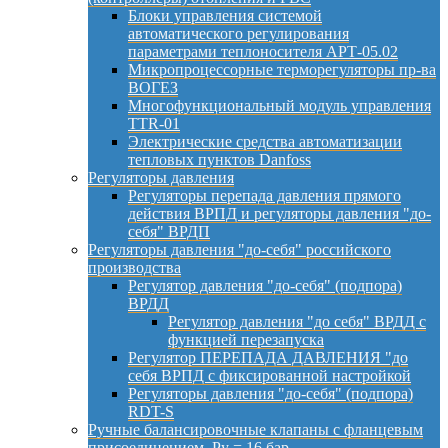
Блоки управления системой
автоматического регулирования
параметрами теплоносителя АРТ-05.02
Микропроцессорные терморегуляторы пр-ва
ВОГЕЗ
Многофункциональный модуль управления
TTR-01
Электрические средства автоматизации
тепловых пунктов Danfoss
Регуляторы давления
Регуляторы перепада давления прямого
действия ВРПД и регуляторы давления "до-
себя" ВРДП
Регуляторы давления "до-себя" российского
производства
Регулятор давления "до-себя" (подпора)
ВРДД
Регулятор давления "до себя" ВРДД с
функцией перезапуска
Регулятор ПЕРЕПАДА ДАВЛЕНИЯ "до
себя ВРПД с фиксированной настройкой
Регуляторы давления "до-себя" (подпора)
RDT-S
Ручные балансировочные клапаны с фланцевым
присоединением, Py = 16 бар