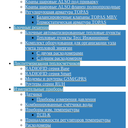
Краны шаровые ALSO под приварку
Краны шаровые ALSO фланец полнопроходные
Регулирующая арматура TOPAS
Балансировочные клапаны TOPAS MBV
Термостатическая арматура TOPAS
Блочные решения
Блочные автоматизированные тепловые пункты
Тепловые пункты Тесс Инжиниринг
Комплект оборудования для организации узла
учета тепловой энергии
С двумя расходомерами
С одним расходомером
Диспетчеризация теплосчетчиков
RADIOFID серия Base
RADIOFID серия Smart
Модемы и роутеры GSM/GPRS
Роутеры серии RUH
Измерительные приборы
Датчики
Приборы измерения давления
Комбинированные счётчики воды
Приборы изм. температуры
ТСП-К
Принадлежности регуляторов температуры
Расходомеры