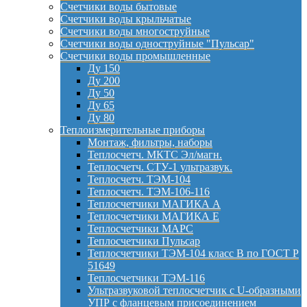
Счетчики воды бытовые
Счетчики воды крыльчатые
Счетчики воды многоструйные
Счетчики воды одноструйные "Пульсар"
Счетчики воды промышленные
Ду 150
Ду 200
Ду 50
Ду 65
Ду 80
Теплоизмерительные приборы
Монтаж, фильтры, наборы
Теплосчетч. МКТС Эл/магн.
Теплосчетч. СТУ-1 ультразвук.
Теплосчетч. ТЭМ-104
Теплосчетч. ТЭМ-106-116
Теплосчетчики МАГИКА А
Теплосчетчики МАГИКА Е
Теплосчетчики МАРС
Теплосчетчики Пульсар
Теплосчетчики ТЭМ-104 класс B по ГОСТ Р
51649
Теплосчетчики ТЭМ-116
Ультразвуковой теплосчетчик с U-образными
УПР с фланцевым присоединением