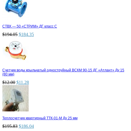
СТВХ — 50 «СТРИМ» ДГ класс С
$
194.05
$
184.35
Счетчик воды крыльчатый одноструйный ВСКМ 90-15 ДГ «Атлант» Ду 15
(80 мм)
$
12.00
$
11.28
Теплосчетчик квартирный ТТК-01-М Ду 25 мм
$
195.83
$
186.04