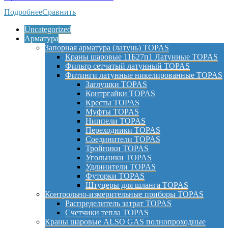
Подробнее
Сравнить
Uncategorized
Арматура
Запорная арматура (латунь) TOPAS
Краны шаровые 11Б27п1 Латунные TOPAS
Фильтр сетчатый латунный TOPAS
Фитинги латунные никелированные TOPAS
Заглушки TOPAS
Контргайки TOPAS
Кресты TOPAS
Муфты TOPAS
Ниппели TOPAS
Переходники TOPAS
Соединители TOPAS
Тройники TOPAS
Угольники TOPAS
Удлинители TOPAS
Футорки TOPAS
Штуцеры для шланга TOPAS
Контрольно-измерительные приборы TOPAS
Распределитель затрат TOPAS
Счетчики тепла TOPAS
Краны шаровые ALSO GAS полнопроходные