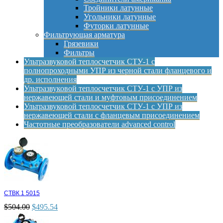
Тройники латунные
Угольники латунные
Футорки латунные
Фильтрующая арматура
Грязевики
Фильтры
Ультразвуковой теплосчетчик СТУ-1 с
полнопроходными УПР из черной стали фланцевого и
др. исполнения
Ультразвуковой теплосчетчик СТУ-1 с УПР из
нержавеющей стали и муфтовым присоединением
Ультразвуковой теплосчетчик СТУ-1 с УПР из
нержавеющей стали с фланцевым присоединением
Частотные преобразователи advanced control
СТВК 1 5015
$
504.00
$
495.54