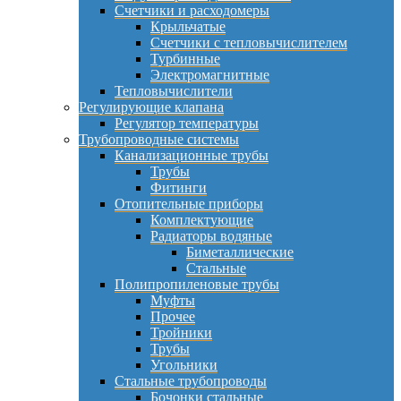
Счетчики и расходомеры
Крыльчатые
Счетчики с тепловычислителем
Турбинные
Электромагнитные
Тепловычислители
Регулирующие клапана
Регулятор температуры
Трубопроводные системы
Канализационные трубы
Трубы
Фитинги
Отопительные приборы
Комплектующие
Радиаторы водяные
Биметаллические
Стальные
Полипропиленовые трубы
Муфты
Прочее
Тройники
Трубы
Угольники
Стальные трубопроводы
Бочонки стальные