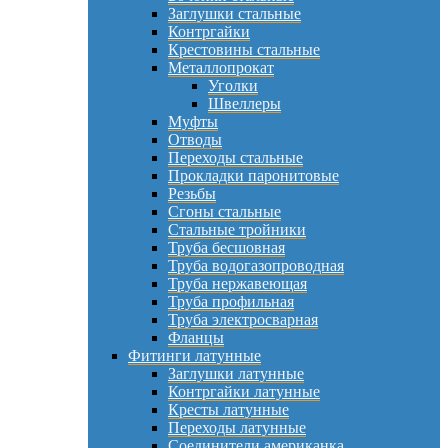
Заглушки стальные
Контргайки
Крестовины стальные
Металлопрокат
Уголки
Швеллеры
Муфты
Отводы
Переходы стальные
Прокладки паронитовые
Резьбы
Сгоны стальные
Стальные тройники
Труба бесшовная
Труба водогазопроводная
Труба нержавеющая
Труба профильная
Труба электросварная
Фланцы
Фитинги латунные
Заглушки латунные
Контргайки латунные
Кресты латунные
Переходы латунные
Соединители американка