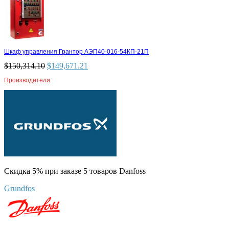
Шкаф управления Грантор АЭП40-016-54КП-21П
$
150,314.10
$
149,671.21
Производители
Скидка 5% при заказе 5 товаров Danfoss
Grundfos