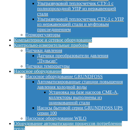
Ультразвуковой теплосчетчик СТУ-1 с
полнопроходной УПР из нержавеющей
стали
Ультразвуковой теплосчетчик СТУ-1 с УПР
из нержавеющей стали и муфтовым
присоединением
Терморегуляторы
Компьютерное и сетевое оборудование
Контрольно-измерительные приборы
Датчики давления
Датчики преобразователи давления
"Пульсар"
Датчики температуры
Насосное оборудование
Насосное оборудование GRUNDFOSS
Автоматизированные станции повышения
давления холодной воды
Установка на базе насосов CME-A,
коллекторы выполнены из
оцинкованной стали
Насосы бытовой серии GRUNDFOSS UPS
серии 100
Насосное оборудование WILO
Оборудование автоматизации процессов потребления
тепла