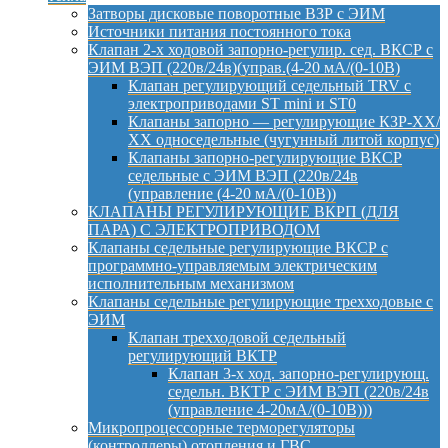
Затворы дисковые поворотные ВЗР с ЭИМ
Источники питания постоянного тока
Клапан 2-х ходовой запорно-регулир. сед. ВКСР с
ЭИМ ВЭП (220в/24в)(управ.(4-20 мА/(0-10В)
Клапан регулирующий седельный TRV с
электроприводами ST mini и ST0
Клапаны запорно — регулирующие КЗР-ХХ/
ХХ односедельные (чугунный литой корпус)
Клапаны запорно-регулирующие ВКСР
седельные с ЭИМ ВЭП (220в/24в
(управление (4-20 мА/(0-10В))
КЛАПАНЫ РЕГУЛИРУЮЩИЕ ВКРП (ДЛЯ
ПАРА) С ЭЛЕКТРОПРИВОДОМ
Клапаны седельные регулирующие ВКСР с
программно-управляемым электрическим
исполнительным механизмом
Клапаны седельные регулирующие трехходовые с
ЭИМ
Клапан трехходовой седельный
регулирующий ВКТР
Клапан 3-х ход. запорно-регулирующ.
седельн. ВКТР с ЭИМ ВЭП (220в/24в
(управление 4-20мА/(0-10В)))
Микропроцессорные терморегуляторы
(контроллеры) отопления и ГВС