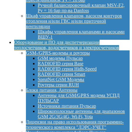
Ручной балансировочный клапан MSV-F2,
Py = 16 бар пр-ва Danfoss
Шкаф управления клапаном, насосом контуров
отопления и/или ГВС и/или приточной
вентиляции
Шкафы управления клапанами и насосами
ВШУ-1
Оборудование и ПО для диспетчеризации
теплосчетчиков, водосчетчиков и электросчетчиков
GSM-/GPRS-модемы и роутеры
GSM модемы Пульсар
RADIOFID серия Base
RADIOFID серия Hidh-Speed
RADIOFID серия Smart
SprutNet GSM Модемы
Роутеры серии RUH
Блоки питания, Антенны
Антенны для GSM/GPRS модема УСПД
ПУЛЬСАР
Источники питания Пульсар
Широкополосные антенны для диапазонов
GSM 2G/3G/4G, Wi-Fi, Yota
Лицензии на право использования программно-
технического комплекса "ЛЭРС-УЧЕТ"