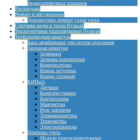
балансировочных клапанов
Распродажа
Ремонт и обсуживание
Диагностика, ремонт узлов учета
Счетчики воды и тепла Пульсар
Теплосчетчики ультразвуковые Пульсар
Трубопроводная арматура
Баки мембранные для систем отопления
Запорная арматура
Задвижки
Затворы поворотные
Компенсаторы
Краны латунные
Краны стальные
КИПиА
Датчики
Комплектующие
Контроллеры
Манометры
Реле давления
Термоманометры
Термометры
Электроприводы
Приборы учета
Модули присоединительные