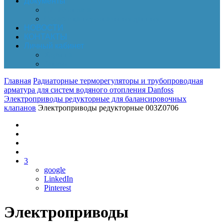
Документы
Online-оплата
Обработка персональных данных
НОВОСТИ
КОНТАКТЫ
Личный кабинет
Корзина
Заказы
Главная
Радиаторные терморегуляторы и трубопроводная
арматура для систем водяного отопления Danfoss
Электроприводы редукторные для балансировочных
клапанов
Электроприводы редукторные 003Z0706
3
google
LinkedIn
Pinterest
Электроприводы