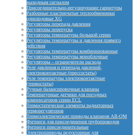
выходным сигналом
Присоединительно-регулирующие гарнитуры
Разборные пластинчатые теплообменники
одноходовые XG
Регуляторы перепада давления
Регуляторы перепуска
Регуляторы температуры большой серии
Регуляторы температуры и давления прямого
действия
Регуляторы температуры комбинированные
Регуляторы температуры моноблочные
Регуляторы – ограничители расхода
Реле давления и перепада давлений,
электроконтактные (прессостаты)
Реле температуры электроконтактные
(термостаты)
Ручные балансировочные клапаны
Температурные датчики для погодных
компенсаторов серии ECL
Термостатические элементы радиаторных
терморегуляторов
Термоэлектрические приводы клапанов AB-QM
Фитинги для присоединения трубопроводов
Фитинги присоединительные
Электроприводы редукторные для