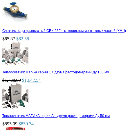
Счетчик воды крыльчатый СВК-25Г с комплектом монтажных частей (КМЧ)
$
65.87
$
62.58
Теплосчетчик Магика серии Е с двумя расходомерами Ду 150 мм
$
1,728.99
$
1,642.54
Теплосчетчик МАГИКА серии А с двумя расходомерами Ду 50 мм
$
895.09
$
850.34