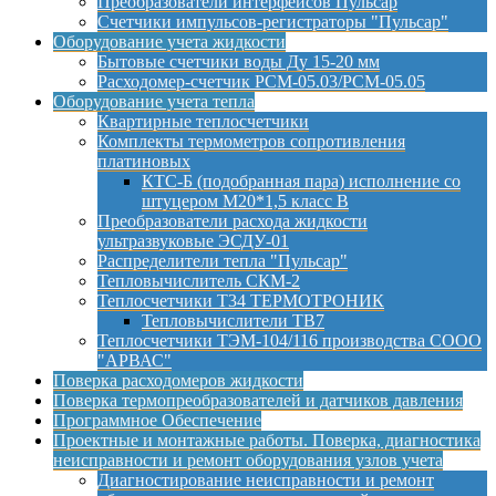
Преобразователи интерфейсов Пульсар
Счетчики импульсов-регистраторы "Пульсар"
Оборудование учета жидкости
Бытовые счетчики воды Ду 15-20 мм
Расходомер-счетчик РСМ-05.03/РСМ-05.05
Оборудование учета тепла
Квартирные теплосчетчики
Комплекты термометров сопротивления
платиновых
КТС-Б (подобранная пара) исполнение со
штуцером М20*1,5 класс B
Преобразователи расхода жидкости
ультразвуковые ЭСДУ-01
Распределители тепла "Пульсар"
Тепловычислитель СКМ-2
Теплосчетчики Т34 ТЕРМОТРОНИК
Тепловычислители ТВ7
Теплосчетчики ТЭМ-104/116 производства СООО
"АРВАС"
Поверка расходомеров жидкости
Поверка термопреобразователей и датчиков давления
Программное Обеспечение
Проектные и монтажные работы. Поверка, диагностика
неисправности и ремонт оборудования узлов учета
Диагностирование неисправности и ремонт