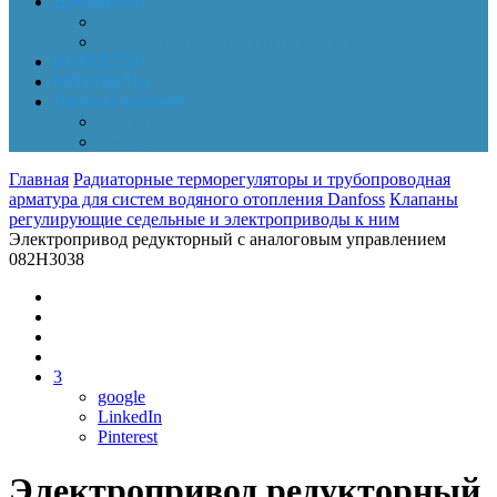
Документы
Online-оплата
Обработка персональных данных
НОВОСТИ
КОНТАКТЫ
Личный кабинет
Корзина
Заказы
Главная
Радиаторные терморегуляторы и трубопроводная
арматура для систем водяного отопления Danfoss
Клапаны
регулирующие седельные и электроприводы к ним
Электропривод редукторный с аналоговым управлением
082H3038
3
google
LinkedIn
Pinterest
Электропривод редукторный