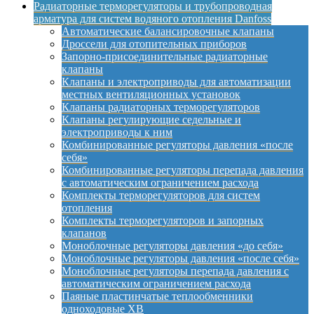
Радиаторные терморегуляторы и трубопроводная
арматура для систем водяного отопления Danfoss
Автоматические балансировочные клапаны
Дроссели для отопительных приборов
Запорно-присоединительные радиаторные
клапаны
Клапаны и электроприводы для автоматизации
местных вентиляционных установок
Клапаны радиаторных терморегуляторов
Клапаны регулирующие седельные и
электроприводы к ним
Комбинированные регуляторы давления «после
себя»
Комбинированные регуляторы перепада давления
с автоматическим ограничением расхода
Комплекты терморегуляторов для систем
отопления
Комплекты терморегуляторов и запорных
клапанов
Моноблочные регуляторы давления «до себя»
Моноблочные регуляторы давления «после себя»
Моноблочные регуляторы перепада давления с
автоматическим ограничением расхода
Паяные пластинчатые теплообменники
одноходовые XB