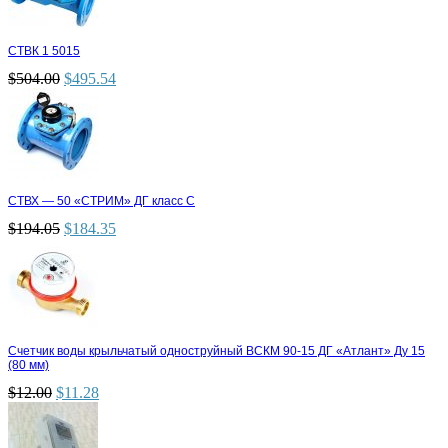
СТВК 1 5015
$
504.00
$
495.54
СТВХ — 50 «СТРИМ» ДГ класс С
$
194.05
$
184.35
Счетчик воды крыльчатый одноструйный ВСКМ 90-15 ДГ «Атлант» Ду 15
(80 мм)
$
12.00
$
11.28