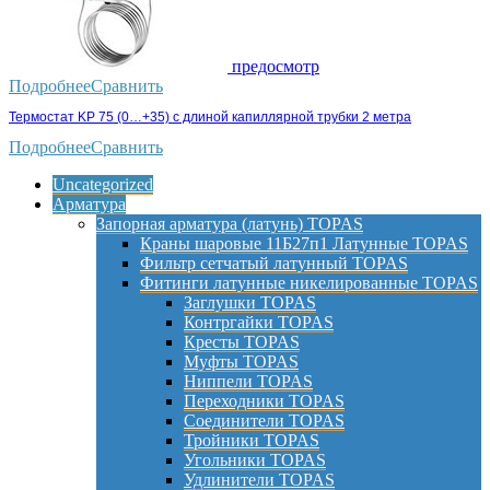
предосмотр
Подробнее
Сравнить
Термостат KP 75 (0…+35) с длиной капиллярной трубки 2 метра
Подробнее
Сравнить
Uncategorized
Арматура
Запорная арматура (латунь) TOPAS
Краны шаровые 11Б27п1 Латунные TOPAS
Фильтр сетчатый латунный TOPAS
Фитинги латунные никелированные TOPAS
Заглушки TOPAS
Контргайки TOPAS
Кресты TOPAS
Муфты TOPAS
Ниппели TOPAS
Переходники TOPAS
Соединители TOPAS
Тройники TOPAS
Угольники TOPAS
Удлинители TOPAS