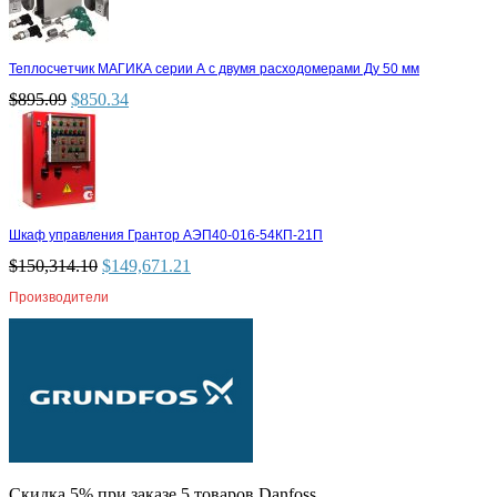
Теплосчетчик МАГИКА серии А с двумя расходомерами Ду 50 мм
$
895.09
$
850.34
Шкаф управления Грантор АЭП40-016-54КП-21П
$
150,314.10
$
149,671.21
Производители
Скидка 5% при заказе 5 товаров Danfoss