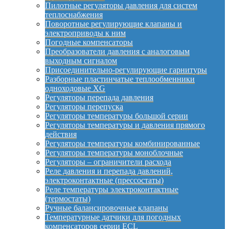
Пилотные регуляторы давления для систем
теплоснабжения
Поворотные регулирующие клапаны и
электроприводы к ним
Погодные компенсаторы
Преобразователи давления с аналоговым
выходным сигналом
Присоединительно-регулирующие гарнитуры
Разборные пластинчатые теплообменники
одноходовые XG
Регуляторы перепада давления
Регуляторы перепуска
Регуляторы температуры большой серии
Регуляторы температуры и давления прямого
действия
Регуляторы температуры комбинированные
Регуляторы температуры моноблочные
Регуляторы – ограничители расхода
Реле давления и перепада давлений,
электроконтактные (прессостаты)
Реле температуры электроконтактные
(термостаты)
Ручные балансировочные клапаны
Температурные датчики для погодных
компенсаторов серии ECL