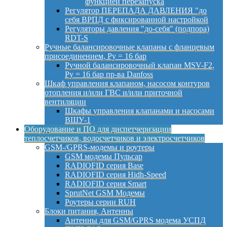
функцией перезапуска
Регулятор ПЕРЕПАДА ДАВЛЕНИЯ "до
себя ВРПД с фиксированной настройкой
Регуляторы давления "до-себя" (подпора)
RDT-S
Ручные балансировочные клапаны с фланцевым
присоединением, Py = 16 бар
Ручной балансировочный клапан MSV-F2,
Py = 16 бар пр-ва Danfoss
Шкаф управления клапаном, насосом контуров
отопления и/или ГВС и/или приточной
вентиляции
Шкафы управления клапанами и насосами
ВШУ-1
Оборудование и ПО для диспетчеризации
теплосчетчиков, водосчетчиков и электросчетчиков
GSM-/GPRS-модемы и роутеры
GSM модемы Пульсар
RADIOFID серия Base
RADIOFID серия Hidh-Speed
RADIOFID серия Smart
SprutNet GSM Модемы
Роутеры серии RUH
Блоки питания, Антенны
Антенны для GSM/GPRS модема УСПД