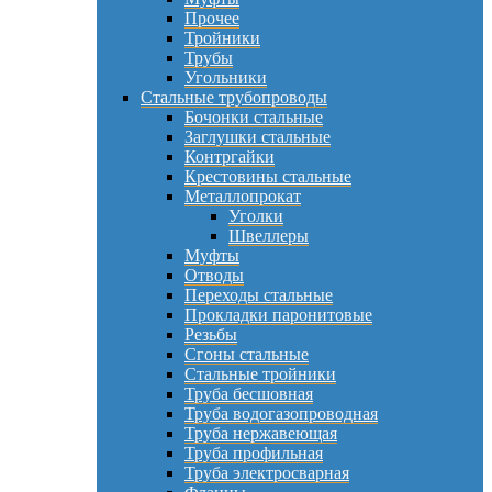
Прочее
Тройники
Трубы
Угольники
Стальные трубопроводы
Бочонки стальные
Заглушки стальные
Контргайки
Крестовины стальные
Металлопрокат
Уголки
Швеллеры
Муфты
Отводы
Переходы стальные
Прокладки паронитовые
Резьбы
Сгоны стальные
Стальные тройники
Труба бесшовная
Труба водогазопроводная
Труба нержавеющая
Труба профильная
Труба электросварная