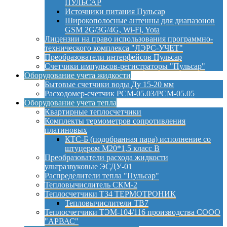
ПУЛЬСАР
Источники питания Пульсар
Широкополосные антенны для диапазонов
GSM 2G/3G/4G, Wi-Fi, Yota
Лицензии на право использования программно-
технического комплекса "ЛЭРС-УЧЕТ"
Преобразователи интерфейсов Пульсар
Счетчики импульсов-регистраторы "Пульсар"
Оборудование учета жидкости
Бытовые счетчики воды Ду 15-20 мм
Расходомер-счетчик РСМ-05.03/РСМ-05.05
Оборудование учета тепла
Квартирные теплосчетчики
Комплекты термометров сопротивления
платиновых
КТС-Б (подобранная пара) исполнение со
штуцером М20*1,5 класс B
Преобразователи расхода жидкости
ультразвуковые ЭСДУ-01
Распределители тепла "Пульсар"
Тепловычислитель СКМ-2
Теплосчетчики Т34 ТЕРМОТРОНИК
Тепловычислители ТВ7
Теплосчетчики ТЭМ-104/116 производства СООО
"АРВАС"