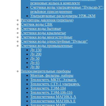
резиновые кольца в комплекте
Счетчики воды ультразвуковые "Пульсар-У";
резьбовое присоединение
Ультразвуковые расходомеры УРЖ-2КМ
Регуляторы давления (перепада)
Счетчик воды СВК
Счетчики воды бытовые
Счетчики воды крыльчатые
Счетчики воды многоструйные
Счетчики воды одноструйные "Пульсар"
Счетчики воды промышленные
Ду 150
Ду 200
Ду 50
Ду 65
Ду 80
Теплоизмерительные приборы
Монтаж, фильтры, наборы
Теплосчетч. МКТС Эл/магн.
Теплосчетч. СТУ-1 ультразвук.
Теплосчетч. ТЭМ-104
Теплосчетч. ТЭМ-106-116
Теплосчетчики МАГИКА А
Теплосчетчики МАГИКА Е
Теплосчетчики МАРС