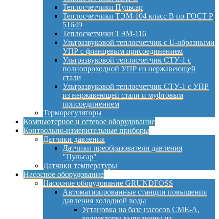
Теплосчетчики Пульсар
Теплосчетчики ТЭМ-104 класс B по ГОСТ Р
51649
Теплосчетчики ТЭМ-116
Ультразвуковой теплосчетчик с U-образными
УПР с фланцевым присоединением
Ультразвуковой теплосчетчик СТУ-1 с
полнопроходной УПР из нержавеющей
стали
Ультразвуковой теплосчетчик СТУ-1 с УПР
из нержавеющей стали и муфтовым
присоединением
Терморегуляторы
Компьютерное и сетевое оборудование
Контрольно-измерительные приборы
Датчики давления
Датчики преобразователи давления
"Пульсар"
Датчики температуры
Насосное оборудование
Насосное оборудование GRUNDFOSS
Автоматизированные станции повышения
давления холодной воды
Установка на базе насосов CME-A,
коллекторы выполнены из