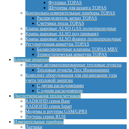
Футорки TOPAS
Штуцеры для шланга TOPAS
Контрольно-измерительные приборы TOPAS
Распределитель затрат TOPAS
Счетчики тепла TOPAS
Краны шаровые ALSO GAS полнопроходные
Краны шаровые ALSO под приварку
Краны шаровые ALSO фланец полнопроходные
Регулирующая арматура TOPAS
Балансировочные клапаны TOPAS MBV
Термостатическая арматура TOPAS
Блочные решения
Блочные автоматизированные тепловые пункты
Тепловые пункты Тесс Инжиниринг
Комплект оборудования для организации узла
учета тепловой энергии
С двумя расходомерами
С одним расходомером
Диспетчеризация теплосчетчиков
RADIOFID серия Base
RADIOFID серия Smart
Модемы и роутеры GSM/GPRS
Роутеры серии RUH
Измерительные приборы
Датчики