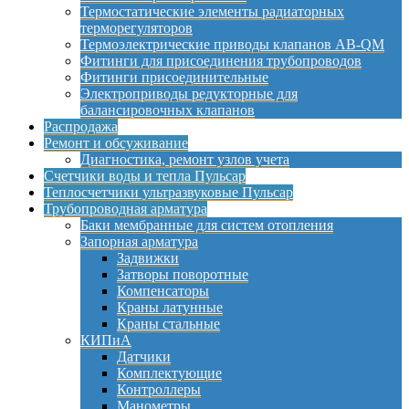
Термостатические элементы радиаторных
терморегуляторов
Термоэлектрические приводы клапанов AB-QM
Фитинги для присоединения трубопроводов
Фитинги присоединительные
Электроприводы редукторные для
балансировочных клапанов
Распродажа
Ремонт и обсуживание
Диагностика, ремонт узлов учета
Счетчики воды и тепла Пульсар
Теплосчетчики ультразвуковые Пульсар
Трубопроводная арматура
Баки мембранные для систем отопления
Запорная арматура
Задвижки
Затворы поворотные
Компенсаторы
Краны латунные
Краны стальные
КИПиА
Датчики
Комплектующие
Контроллеры
Манометры