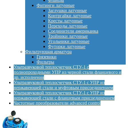
Фланцы
Фитинги латунные
Заглушки латунные
Контргайки латунные
Кресты латунные
Переходы латунные
Соединители американка
Тройники латунные
Угольники латунные
Футорки латунные
Фильтрующая арматура
Грязевики
Фильтры
Ультразвуковой теплосчетчик СТУ-1 с
полнопроходными УПР из черной стали фланцевого и
др. исполнения
Ультразвуковой теплосчетчик СТУ-1 с УПР из
нержавеющей стали и муфтовым присоединением
Ультразвуковой теплосчетчик СТУ-1 с УПР из
нержавеющей стали с фланцевым присоединением
Частотные преобразователи advanced control