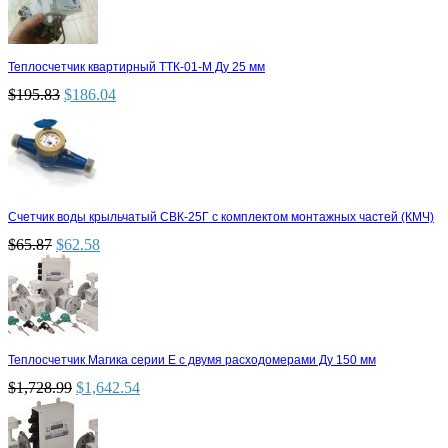
Теплосчетчик квартирный ТТК-01-М Ду 25 мм
$
195.83
$
186.04
Счетчик воды крыльчатый СВК-25Г с комплектом монтажных частей (КМЧ)
$
65.87
$
62.58
Теплосчетчик Магика серии Е с двумя расходомерами Ду 150 мм
$
1,728.99
$
1,642.54