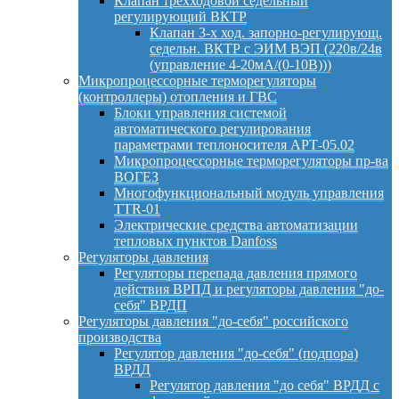
Клапан трехходовой седельный
регулирующий ВКТР
Клапан 3-х ход. запорно-регулирующ.
седельн. ВКТР с ЭИМ ВЭП (220в/24в
(управление 4-20мА/(0-10В)))
Микропроцессорные терморегуляторы
(контроллеры) отопления и ГВС
Блоки управления системой
автоматического регулирования
параметрами теплоносителя АРТ-05.02
Микропроцессорные терморегуляторы пр-ва
ВОГЕЗ
Многофункциональный модуль управления
TTR-01
Электрические средства автоматизации
тепловых пунктов Danfoss
Регуляторы давления
Регуляторы перепада давления прямого
действия ВРПД и регуляторы давления "до-
себя" ВРДП
Регуляторы давления "до-себя" российского
производства
Регулятор давления "до-себя" (подпора)
ВРДД
Регулятор давления "до себя" ВРДД с