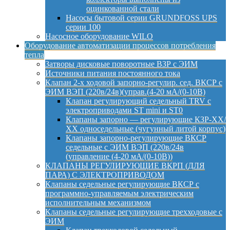
оцинкованной стали
Насосы бытовой серии GRUNDFOSS UPS
серии 100
Насосное оборудование WILO
Оборудование автоматизации процессов потребления
тепла
Затворы дисковые поворотные ВЗР с ЭИМ
Источники питания постоянного тока
Клапан 2-х ходовой запорно-регулир. сед. ВКСР с
ЭИМ ВЭП (220в/24в)(управ.(4-20 мА/(0-10В)
Клапан регулирующий седельный TRV с
электроприводами ST mini и ST0
Клапаны запорно — регулирующие КЗР-ХХ/
ХХ односедельные (чугунный литой корпус)
Клапаны запорно-регулирующие ВКСР
седельные с ЭИМ ВЭП (220в/24в
(управление (4-20 мА/(0-10В))
КЛАПАНЫ РЕГУЛИРУЮЩИЕ ВКРП (ДЛЯ
ПАРА) С ЭЛЕКТРОПРИВОДОМ
Клапаны седельные регулирующие ВКСР с
программно-управляемым электрическим
исполнительным механизмом
Клапаны седельные регулирующие трехходовые с
ЭИМ