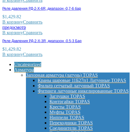
В корзину
Сравнить
Реле давления РД-2-X-6R, диапазон -0,7-6 бар
$
1,429.82
В корзину
Сравнить
предосмотр
В корзину
Сравнить
Реле Давления РД-2-X-3R, диапазон -0.5-3 Бар
$
1,429.82
В корзину
Сравнить
Uncategorized
Арматура
Запорная арматура (латунь) TOPAS
Краны шаровые 11Б27п1 Латунные TOPAS
Фильтр сетчатый латунный TOPAS
Фитинги латунные никелированные TOPAS
Заглушки TOPAS
Контргайки TOPAS
Кресты TOPAS
Муфты TOPAS
Ниппели TOPAS
Переходники TOPAS
Соединители TOPAS