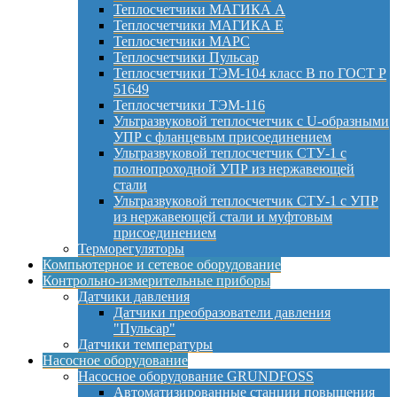
Теплосчетчики МАГИКА А
Теплосчетчики МАГИКА Е
Теплосчетчики МАРС
Теплосчетчики Пульсар
Теплосчетчики ТЭМ-104 класс B по ГОСТ Р
51649
Теплосчетчики ТЭМ-116
Ультразвуковой теплосчетчик с U-образными
УПР с фланцевым присоединением
Ультразвуковой теплосчетчик СТУ-1 с
полнопроходной УПР из нержавеющей
стали
Ультразвуковой теплосчетчик СТУ-1 с УПР
из нержавеющей стали и муфтовым
присоединением
Терморегуляторы
Компьютерное и сетевое оборудование
Контрольно-измерительные приборы
Датчики давления
Датчики преобразователи давления
"Пульсар"
Датчики температуры
Насосное оборудование
Насосное оборудование GRUNDFOSS
Автоматизированные станции повышения