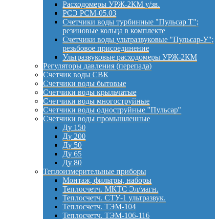
Расходомеры УРЖ-2КМ у/зв.
РСЭ РСМ-05.03
Счетчики воды турбинные "Пульсар Т";
резиновые кольца в комплекте
Счетчики воды ультразвуковые "Пульсар-У";
резьбовое присоединение
Ультразвуковые расходомеры УРЖ-2КМ
Регуляторы давления (перепада)
Счетчик воды СВК
Счетчики воды бытовые
Счетчики воды крыльчатые
Счетчики воды многоструйные
Счетчики воды одноструйные "Пульсар"
Счетчики воды промышленные
Ду 150
Ду 200
Ду 50
Ду 65
Ду 80
Теплоизмерительные приборы
Монтаж, фильтры, наборы
Теплосчетч. МКТС Эл/магн.
Теплосчетч. СТУ-1 ультразвук.
Теплосчетч. ТЭМ-104
Теплосчетч. ТЭМ-106-116