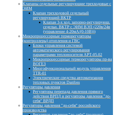
Клапаны седельные регулирующие трехходовые с
ЭИМ
Клапан трехходовой седельный
регулирующий ВКТР
Клапан 3-х ход. запорно-регулирующ.
седельн. ВКТР с ЭИМ ВЭП (220в/24в
(управление 4-20мА/(0-10В)))
Микропроцессорные терморегуляторы
(контроллеры) отопления и ГВС
Блоки управления системой
автоматического регулирования
параметрами теплоносителя АРТ-05.02
Микропроцессорные терморегуляторы пр-ва
ВОГЕЗ
Многофункциональный модуль управления
TTR-01
Электрические средства автоматизации
тепловых пунктов Danfoss
Регуляторы давления
Регуляторы перепада давления прямого
действия ВРПД и регуляторы давления "до-
себя" ВРДП
Регуляторы давления "до-себя" российского
производства
Регулятор давления "до-себя" (подпора)