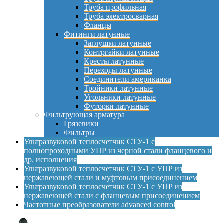
Труба профильная
Труба электросварная
Фланцы
Фитинги латунные
Заглушки латунные
Контргайки латунные
Кресты латунные
Переходы латунные
Соединители американка
Тройники латунные
Угольники латунные
Футорки латунные
Фильтрующая арматура
Грязевики
Фильтры
Ультразвуковой теплосчетчик СТУ-1 с
полнопроходными УПР из черной стали фланцевого и
др. исполнения
Ультразвуковой теплосчетчик СТУ-1 с УПР из
нержавеющей стали и муфтовым присоединением
Ультразвуковой теплосчетчик СТУ-1 с УПР из
нержавеющей стали с фланцевым присоединением
Частотные преобразователи advanced control