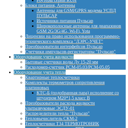
Роутеры серии RUH
Блоки питания, Антенны
Антенны для GSM/GPRS модема УСПД
ПУЛЬСАР
Источники питания Пульсар
Широкополосные антенны для диапазонов
GSM 2G/3G/4G, Wi-Fi, Yota
Лицензии на право использования программно-
технического комплекса "ЛЭРС-УЧЕТ"
Преобразователи интерфейсов Пульсар
Счетчики импульсов-регистраторы "Пульсар"
Оборудование учета жидкости
Бытовые счетчики воды Ду 15-20 мм
Расходомер-счетчик РСМ-05.03/РСМ-05.05
Оборудование учета тепла
Квартирные теплосчетчики
Комплекты термометров сопротивления
платиновых
КТС-Б (подобранная пара) исполнение со
штуцером М20*1,5 класс B
Преобразователи расхода жидкости
ультразвуковые ЭСДУ-01
Распределители тепла "Пульсар"
Тепловычислитель СКМ-2
Теплосчетчики Т34 ТЕРМОТРОНИК