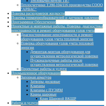
Тепловычислители ТВ7
Теплосчетчики ТЭМ-104/116 производства СООО
"АРВАС"
Поверка расходомеров жидкости
Поверка термопреобразователей и датчиков давления
Программное Обеспечение
Проектные и монтажные работы. Поверка, диагностика
неисправности и ремонт оборудования узлов учета
Диагностирование неисправности и ремонт
оборудования узлов учета тепловой энергии
Поверка оборудования узлов учета тепловой
энергии
Демонтаж-монтаж оборудования для
осуществления метрологической поверки
Пусконаладочные работы после
осуществления метрологической поверки
Проектные работы и услуги
Промышленное оборудование
Запорная арматура
Затворы дисковые
Клапаны
Клапаны с ПУЭИМ
Краны шаровые
Кран Шаровой ВКШР
Работы и услуги