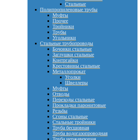
Стальные
Полипропиленовые трубы
Муфты
Прочее
Тройники
Трубы
Угольники
Стальные трубопроводы
Бочонки стальные
Заглушки стальные
Контргайки
Крестовины стальные
Металлопрокат
Уголки
Швеллеры
Муфты
Отводы
Переходы стальные
Прокладки паронитовые
Резьбы
Сгоны стальные
Стальные тройники
Труба бесшовная
Труба водогазопроводная
Труба нержавеющая