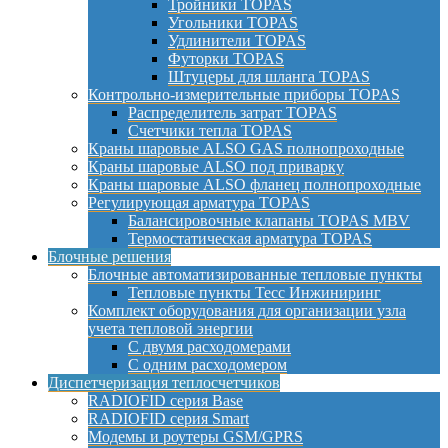
Тройники TOPAS
Угольники TOPAS
Удлинители TOPAS
Футорки TOPAS
Штуцеры для шланга TOPAS
Контрольно-измерительные приборы TOPAS
Распределитель затрат TOPAS
Счетчики тепла TOPAS
Краны шаровые ALSO GAS полнопроходные
Краны шаровые ALSO под приварку
Краны шаровые ALSO фланец полнопроходные
Регулирующая арматура TOPAS
Балансировочные клапаны TOPAS MBV
Термостатическая арматура TOPAS
Блочные решения
Блочные автоматизированные тепловые пункты
Тепловые пункты Тесс Инжиниринг
Комплект оборудования для организации узла
учета тепловой энергии
С двумя расходомерами
С одним расходомером
Диспетчеризация теплосчетчиков
RADIOFID серия Base
RADIOFID серия Smart
Модемы и роутеры GSM/GPRS