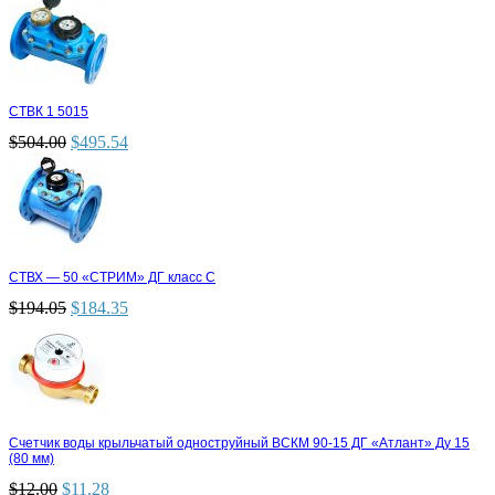
СТВК 1 5015
$
504.00
$
495.54
СТВХ — 50 «СТРИМ» ДГ класс С
$
194.05
$
184.35
Счетчик воды крыльчатый одноструйный ВСКМ 90-15 ДГ «Атлант» Ду 15
(80 мм)
$
12.00
$
11.28