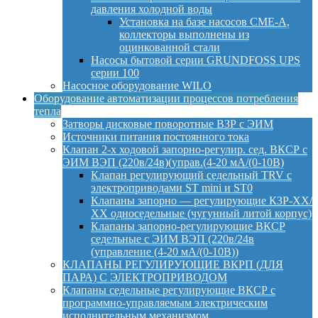
давления холодной воды
Установка на базе насосов CME-A,
коллекторы выполнены из
оцинкованной стали
Насосы бытовой серии GRUNDFOSS UPS
серии 100
Насосное оборудование WILO
Оборудование автоматизации процессов потребления
тепла
Затворы дисковые поворотные ВЗР с ЭИМ
Источники питания постоянного тока
Клапан 2-х ходовой запорно-регулир. сед. ВКСР с
ЭИМ ВЭП (220в/24в)(управ.(4-20 мА/(0-10В)
Клапан регулирующий седельный TRV с
электроприводами ST mini и ST0
Клапаны запорно — регулирующие КЗР-ХХ/
ХХ односедельные (чугунный литой корпус)
Клапаны запорно-регулирующие ВКСР
седельные с ЭИМ ВЭП (220в/24в
(управление (4-20 мА/(0-10В))
КЛАПАНЫ РЕГУЛИРУЮЩИЕ ВКРП (ДЛЯ
ПАРА) С ЭЛЕКТРОПРИВОДОМ
Клапаны седельные регулирующие ВКСР с
программно-управляемым электрическим
исполнительным механизмом