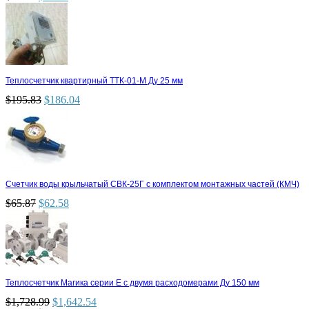
Теплосчетчик квартирный ТТК-01-М Ду 25 мм
$
195.83
$
186.04
Счетчик воды крыльчатый СВК-25Г с комплектом монтажных частей (КМЧ)
$
65.87
$
62.58
Теплосчетчик Магика серии Е с двумя расходомерами Ду 150 мм
$
1,728.99
$
1,642.54