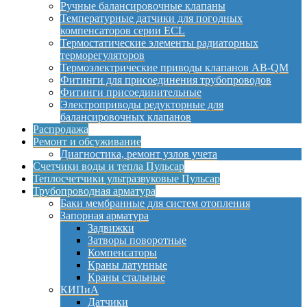
Ручные балансировочные клапаны
Температурные датчики для погодных
компенсаторов серии ECL
Термостатические элементы радиаторных
терморегуляторов
Термоэлектрические приводы клапанов AB-QM
Фитинги для присоединения трубопроводов
Фитинги присоединительные
Электроприводы редукторные для
балансировочных клапанов
Распродажа
Ремонт и обсуживание
Диагностика, ремонт узлов учета
Счетчики воды и тепла Пульсар
Теплосчетчики ультразвуковые Пульсар
Трубопроводная арматура
Баки мембранные для систем отопления
Запорная арматура
Задвижки
Затворы поворотные
Компенсаторы
Краны латунные
Краны стальные
КИПиА
Датчики