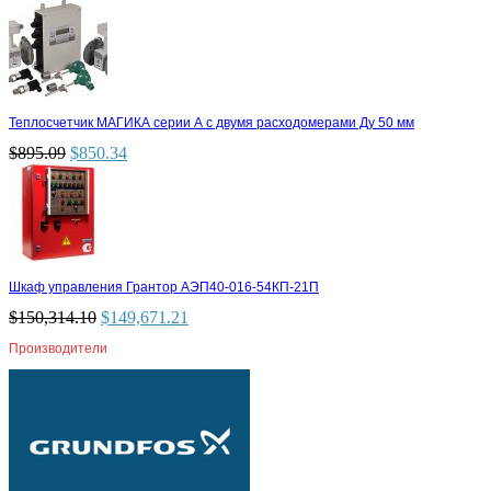
Теплосчетчик МАГИКА серии А с двумя расходомерами Ду 50 мм
$
895.09
$
850.34
Шкаф управления Грантор АЭП40-016-54КП-21П
$
150,314.10
$
149,671.21
Производители