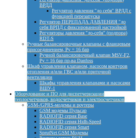
ВРДД
Регулятор давления "до себя" ВРДД с
функцией перезапуска
Регулятор ПЕРЕПАДА ДАВЛЕНИЯ "до
себя ВРПД с фиксированной настройкой
Регуляторы давления "до-себя" (подпора)
RDT-S
Ручные балансировочные клапаны с фланцевым
присоединением, Py = 16 бар
Ручной балансировочный клапан MSV-F2,
Py = 16 бар пр-ва Danfoss
Шкаф управления клапаном, насосом контуров
отопления и/или ГВС и/или приточной
вентиляции
Шкафы управления клапанами и насосами
ВШУ-1
Оборудование и ПО для диспетчеризации
теплосчетчиков, водосчетчиков и электросчетчиков
GSM-/GPRS-модемы и роутеры
GSM модемы Пульсар
RADIOFID серия Base
RADIOFID серия Hidh-Speed
RADIOFID серия Smart
SprutNet GSM Модемы