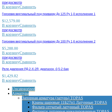
предосмотр
В корзину
Сравнить
Грязевик вертикальный под приварку Ду 125 Ру 1,0 исполнение 1
$
12,579.00
В корзину
Сравнить
предосмотр
В корзину
Сравнить
Грязевик вертикальный под приварку Ду 100 Ру 1,6 исполнение 2
$
5,288.00
В корзину
Сравнить
предосмотр
В корзину
Сравнить
Реле давления РД-2-X-2R, диапазон -0,5-2 бар
$
1,429.82
В корзину
Сравнить
Uncategorized
Арматура
Запорная арматура (латунь) TOPAS
Краны шаровые 11Б27п1 Латунные TOPAS
Фильтр сетчатый латунный TOPAS
Фитинги латунные никелированные TOPAS