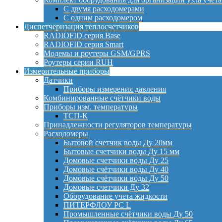
С двумя расходомерами
С одним расходомером
Диспетчеризация теплосчетчиков
RADIOFID серия Base
RADIOFID серия Smart
Модемы и роутеры GSM/GPRS
Роутеры серии RUH
Измерительные приборы
Датчики
Приборы измерения давления
Комбинированные счётчики воды
Приборы изм. температуры
ТСП-К
Принадлежности регуляторов температуры
Расходомеры
Бытовой счетчик воды Ду 20мм
Бытовые счетчики воды Ду 15 мм
Домовые счетчики воды Ду 25
Домовые счётчики воды Ду 40
Домовые счётчики воды Ду 50
Домовые счетчики Ду 32
Оборудование учета жидкости
ПИТЕРФЛОУ РС L
Промышленные счётчики воды Ду 50