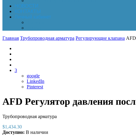
Обработка персональных данных
НОВОСТИ
КОНТАКТЫ
Личный кабинет
Корзина
Заказы
Главная
Трубопроводная арматура
Регулирующие клапана
AFD 
3
google
LinkedIn
Pinterest
AFD Регулятор давления после
Трубопроводная арматура
$
1,434.30
Доступно:
В наличии