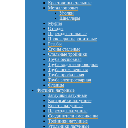
Крестовины стальные
Металлопрокат
Уголки
Швеллеры
Муфты
Отводы
Переходы стальные
Прокладки паронитовые
Резьбы
Сгоны стальные
Стальные тройники
Труба бесшовная
Труба водогазопроводная
Труба нержавеющая
Труба профильная
Труба электросварная
Фланцы
Фитинги латунные
Заглушки латунные
Контргайки латунные
Кресты латунные
Переходы латунные
Соединители американка
Тройники латунные
Угольники латунные