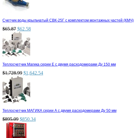
Счетчик воды крыльчатый СВК-25Г с комплектом монтажных частей (КМЧ)
$
65.87
$
62.58
Теплосчетчик Магика серии Е с двумя расходомерами Ду 150 мм
$
1,728.99
$
1,642.54
Теплосчетчик МАГИКА серии А с двумя расходомерами Ду 50 мм
$
895.09
$
850.34