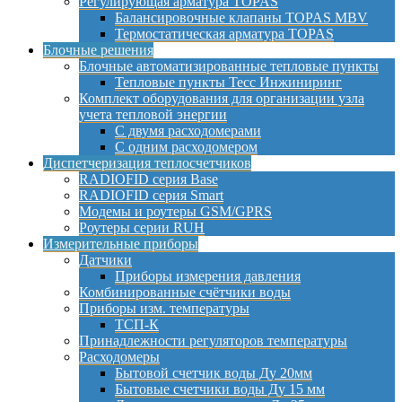
Регулирующая арматура TOPAS
Балансировочные клапаны TOPAS MBV
Термостатическая арматура TOPAS
Блочные решения
Блочные автоматизированные тепловые пункты
Тепловые пункты Тесс Инжиниринг
Комплект оборудования для организации узла
учета тепловой энергии
С двумя расходомерами
С одним расходомером
Диспетчеризация теплосчетчиков
RADIOFID серия Base
RADIOFID серия Smart
Модемы и роутеры GSM/GPRS
Роутеры серии RUH
Измерительные приборы
Датчики
Приборы измерения давления
Комбинированные счётчики воды
Приборы изм. температуры
ТСП-К
Принадлежности регуляторов температуры
Расходомеры
Бытовой счетчик воды Ду 20мм
Бытовые счетчики воды Ду 15 мм