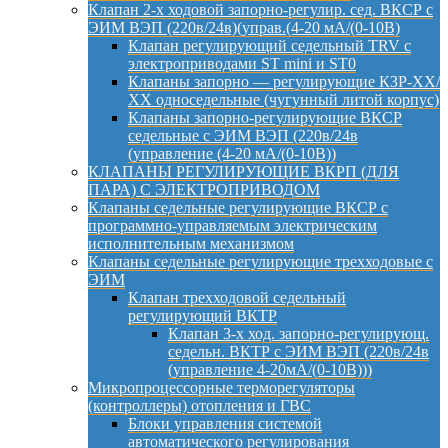
Клапан 2-х ходовой запорно-регулир. сед. ВКСР с
ЭИМ ВЭП (220в/24в)(управ.(4-20 мА/(0-10В)
Клапан регулирующий седельный TRV с
электроприводами ST mini и ST0
Клапаны запорно — регулирующие КЗР-ХХ/
ХХ односедельные (чугунный литой корпус)
Клапаны запорно-регулирующие ВКСР
седельные с ЭИМ ВЭП (220в/24в
(управление (4-20 мА/(0-10В))
КЛАПАНЫ РЕГУЛИРУЮЩИЕ ВКРП (ДЛЯ
ПАРА) С ЭЛЕКТРОПРИВОДОМ
Клапаны седельные регулирующие ВКСР с
программно-управляемым электрическим
исполнительным механизмом
Клапаны седельные регулирующие трехходовые с
ЭИМ
Клапан трехходовой седельный
регулирующий ВКТР
Клапан 3-х ход. запорно-регулирующ.
седельн. ВКТР с ЭИМ ВЭП (220в/24в
(управление 4-20мА/(0-10В)))
Микропроцессорные терморегуляторы
(контроллеры) отопления и ГВС
Блоки управления системой
автоматического регулирования