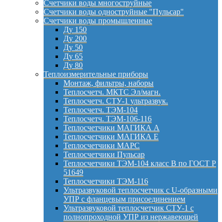
Счетчики воды многоструйные
Счетчики воды одноструйные "Пульсар"
Счетчики воды промышленные
Ду 150
Ду 200
Ду 50
Ду 65
Ду 80
Теплоизмерительные приборы
Монтаж, фильтры, наборы
Теплосчетч. МКТС Эл/магн.
Теплосчетч. СТУ-1 ультразвук.
Теплосчетч. ТЭМ-104
Теплосчетч. ТЭМ-106-116
Теплосчетчики МАГИКА А
Теплосчетчики МАГИКА Е
Теплосчетчики МАРС
Теплосчетчики Пульсар
Теплосчетчики ТЭМ-104 класс B по ГОСТ Р
51649
Теплосчетчики ТЭМ-116
Ультразвуковой теплосчетчик с U-образными
УПР с фланцевым присоединением
Ультразвуковой теплосчетчик СТУ-1 с
полнопроходной УПР из нержавеющей