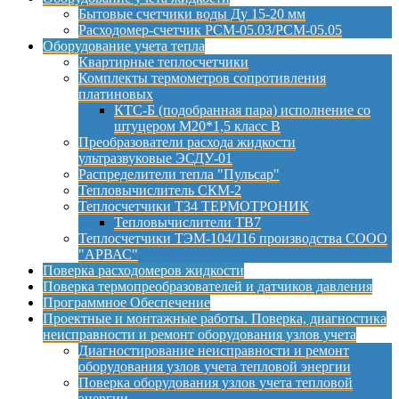
Бытовые счетчики воды Ду 15-20 мм
Расходомер-счетчик РСМ-05.03/РСМ-05.05
Оборудование учета тепла
Квартирные теплосчетчики
Комплекты термометров сопротивления
платиновых
КТС-Б (подобранная пара) исполнение со
штуцером М20*1,5 класс B
Преобразователи расхода жидкости
ультразвуковые ЭСДУ-01
Распределители тепла "Пульсар"
Тепловычислитель СКМ-2
Теплосчетчики Т34 ТЕРМОТРОНИК
Тепловычислители ТВ7
Теплосчетчики ТЭМ-104/116 производства СООО
"АРВАС"
Поверка расходомеров жидкости
Поверка термопреобразователей и датчиков давления
Программное Обеспечение
Проектные и монтажные работы. Поверка, диагностика
неисправности и ремонт оборудования узлов учета
Диагностирование неисправности и ремонт
оборудования узлов учета тепловой энергии
Поверка оборудования узлов учета тепловой
энергии