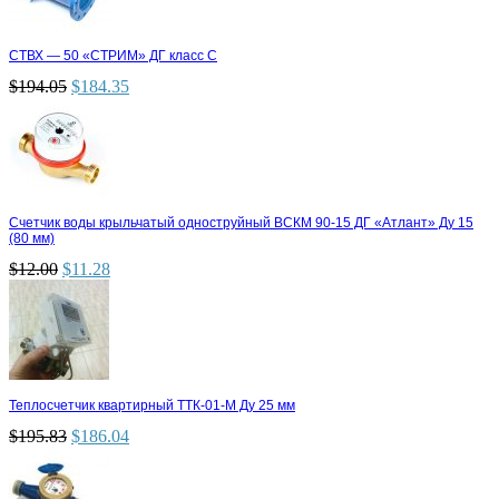
СТВХ — 50 «СТРИМ» ДГ класс С
$
194.05
$
184.35
Счетчик воды крыльчатый одноструйный ВСКМ 90-15 ДГ «Атлант» Ду 15
(80 мм)
$
12.00
$
11.28
Теплосчетчик квартирный ТТК-01-М Ду 25 мм
$
195.83
$
186.04