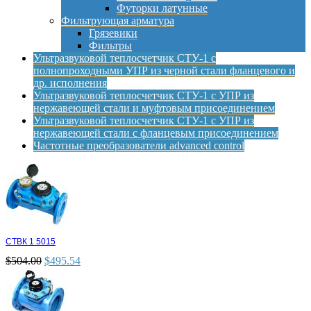
Футорки латунные
Фильтрующая арматура
Грязевики
Фильтры
Ультразвуковой теплосчетчик СТУ-1 с
полнопроходными УПР из черной стали фланцевого и
др. исполнения
Ультразвуковой теплосчетчик СТУ-1 с УПР из
нержавеющей стали и муфтовым присоединением
Ультразвуковой теплосчетчик СТУ-1 с УПР из
нержавеющей стали с фланцевым присоединением
Частотные преобразователи advanced control
СТВК 1 5015
$
504.00
$
495.54