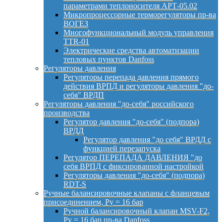
параметрами теплоносителя АРТ-05.02
Микропроцессорные терморегуляторы пр-ва
ВОГЕЗ
Многофункциональный модуль управления
TTR-01
Электрические средства автоматизации
тепловых пунктов Danfoss
Регуляторы давления
Регуляторы перепада давления прямого
действия ВРПД и регуляторы давления "до-
себя" ВРДП
Регуляторы давления "до-себя" российского
производства
Регулятор давления "до-себя" (подпора)
ВРДД
Регулятор давления "до себя" ВРДД с
функцией перезапуска
Регулятор ПЕРЕПАДА ДАВЛЕНИЯ "до
себя ВРПД с фиксированной настройкой
Регуляторы давления "до-себя" (подпора)
RDT-S
Ручные балансировочные клапаны с фланцевым
присоединением, Py = 16 бар
Ручной балансировочный клапан MSV-F2,
Py = 16 бар пр-ва Danfoss