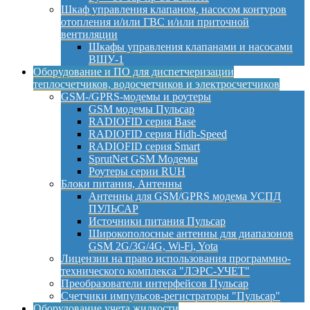
Шкаф управления клапаном, насосом контуров
отопления и/или ГВС и/или приточной
вентиляции
Шкафы управления клапанами и насосами
ВШУ-1
Оборудование и ПО для диспетчеризации
теплосчетчиков, водосчетчиков и электросчетчиков
GSM-/GPRS-модемы и роутеры
GSM модемы Пульсар
RADIOFID серия Base
RADIOFID серия Hidh-Speed
RADIOFID серия Smart
SprutNet GSM Модемы
Роутеры серии RUH
Блоки питания, Антенны
Антенны для GSM/GPRS модема УСПД
ПУЛЬСАР
Источники питания Пульсар
Широкополосные антенны для диапазонов
GSM 2G/3G/4G, Wi-Fi, Yota
Лицензии на право использования программно-
технического комплекса "ЛЭРС-УЧЕТ"
Преобразователи интерфейсов Пульсар
Счетчики импульсов-регистраторы "Пульсар"
Оборудование учета жидкости